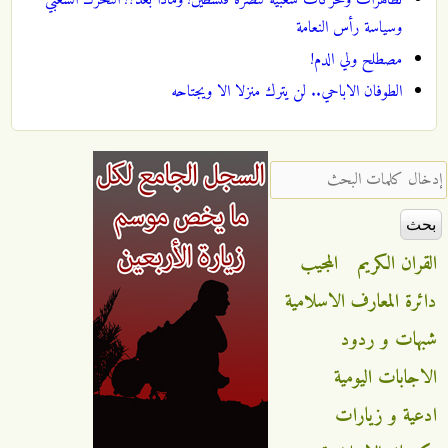
تظاهرات وتحركات شعبية لنصرة فلسطين! وماذا بعد؟! التحرك الشعبي
وسياسة رأس النعامة
مصطلح ولي الدم!
الطوفان الاباحي.. لن يترك منزلا الا ويجتاحه
‏إدخال كلمات البحث ‏
القران الكريم
المجيب
دائرة المعارف الاسلامية
شبهات و ردود
الاجابات اليومية
ادعية و زيارات