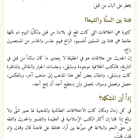
يخطر على البال من قبل:‏
فتنة بين السنّة والشيعة!‏
كثيرة هي الخلافات التي كانت تقع في بلادنا من قبل ولكنّها اليوم ذو نكهة
خاصة هي فتنة بين المسلمين أنفسهم، الرابح فيهم خاسر, والخاسر من المستعمرين
رابح.‏
إن الحديث عن خلافات هو في الحقيقة لا يتعدى ما كان سائداً من قبل في
التاريخ، فالكتب الخلافية موجودة وستبقى، وجلسات الحوار والنقاش والمناظرة
كانت وستبقى، وانتقال بعض أهل هذا المذهب إلى مذهب آخر، وبالعكس،
حصل ويحصل وسوف يحصل ولن يستطيع أحد أن يمنع أحد.‏
إذاً أين المشكلة؟‏
في كل زمان ومكان كانت الاختلافات العقائدية والمذهبية لها صور شتّى ولا
نبالغ إذا قلنا إن أكثر الكتب الإسلامية في العقيدة والتفسير والحديث والفقه
بل حتّى النحو والبلاغة هي موزّعة بين آراء مختلفة على قاعدة قال وقلت وإن
قلتَ قلتُ.‏