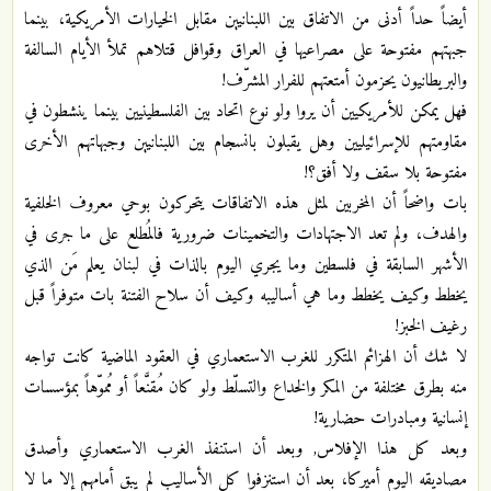
أيضاً حداً أدنى من الاتفاق بين اللبنانيين مقابل الخيارات الأمريكية، بينما
جبهتهم مفتوحة على مصراعيها في العراق وقوافل قتلاهم تملأ الأيام السالفة
والبريطانيون يحزمون أمتعتهم للفرار المشرّف!‏
فهل يمكن للأمريكيين أن يروا ولو نوع اتحاد بين الفلسطينيين بينما ينشطون في
مقاومتهم للإسرائيليين وهل يقبلون بانسجام بين اللبنانيين وجبهاتهم الأخرى
مفتوحة بلا سقف ولا أفق؟!‏
بات واضحاً أن المخربين لمثل هذه الاتفاقات يتحركون بوحي معروف الخلفية
والهدف، ولم تعد الاجتهادات والتخمينات ضرورية فالمُطلع على ما جرى في
الأشهر السابقة في فلسطين وما يجري اليوم بالذات في لبنان يعلم مَن الذي
يخطط وكيف يخطط وما هي أساليبه وكيف أن سلاح الفتنة بات متوفراً قبل
رغيف الخبز!‏
لا شك أن الهزائم المتكرر للغرب الاستعماري في العقود الماضية كانت تواجه
منه بطرق مختلفة من المكر والخداع والتسلّط ولو كان مُقنَّعاً أو مُموّهاً بمؤسسات
إنسانية ومبادرات حضارية!‏
وبعد كل هذا الإفلاس, وبعد أن استنفذ الغرب الاستعماري وأصدق
مصاديقه اليوم أميركا، بعد أن استنزفوا كل الأساليب لم يبق أمامهم إلا ما لا