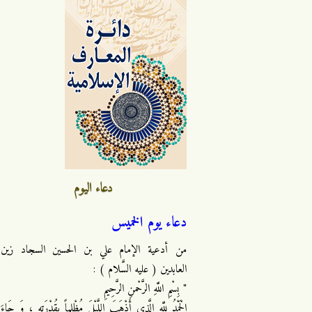
دعاء اليوم
دعاء يوم الخميس
من أدعية الإمام علي بن الحسين السجاد زين
العابدين ( عليه السَّلام ) :
" بِسْمِ اللَّهِ الرَّحْمنِ الرَّحِيمِ
الْحَمْدُ لِلَّهِ الَّذِي أَذْهَبَ اللَّيْلَ مُظْلِماً بِقُدْرَتِهِ ، وَ جَاءَ