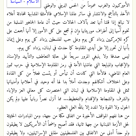
الاسلام
-
السياسة
الأميركيون والغرب عموماً من الحس الديني والوطني
الآخذ بالتأجج والانتشار في سائر عالمنا الإسلامي فالأمثلة المشابهة للحادثة أعلاه
لا نبالغ إذا قلنا أنها تعد بآلاف الحالات حيث أن عامة الجماهير المسلمة من
تخوم آسيا إلى أطراف موريتانيا وإن لم تجمع على كل الأمور إلا أنها أجمعت على
كرهٍ للإمركيين يزداد كل يوم وعلى حب لفلسطين يزداد كل يوم وعلى إيمان
بأنها لن تحرر إلا على أيدي المقاومة كما حدث في لبنان، يزداد كل يوم.‏
ليس صدفة ولا ينبغي المرور سريعاً على حالة التعاطف والتأييد والإسناد
والإعجاب والمبايعة التي عاشتها الأمة في رمز المقاومة الإسلامية في حرب تموز
العام الماضي، فالأمة التي كادت أن تيأس أو يئست فعلاً من كل القادة
وعلى اختلاف أشكالهم وجدت أملاً بدا لها أنه وحيد في أحلامها وأمنياتها
تمثل في المقاومة الإسلامية في لبنان التي اختصرت كل معاني العز والإباء
والشرف والشجاعة والإقدام والتخطيط... مما أنزل نصراً ربانياً عليها ولم يكن
الحول ولا القوة ولا المدد إلا بالله العلي العظيم.‏
من هنا نفهم المواقف الأخيرة من اتفاق مكة من جهة، ومن المبادرات الحثيثة
لحل الأزمة اللبنانية من جهة ثانية، فقد أصبح واضحاً أن الأمريكيين لا يطيقون
ولو حداً أدنى من الاتفاق بين الفلسطينيين مقابل الإسرائيليين، ولا يطيقون