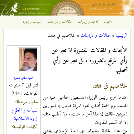
تجاوز إلى المحتوى الرئيسي
المجيب
ادعية و زيارات
مقالات و دراسات
شبهات و ردود
مركز
الرئيسية
»
مقالات و دراسات
»
خلاصهم في فتنتنا
الإشعاع
أنت هنا
الأبحاث و المقالات المنشورة لا تعبر عن
الإسلامي
رأي الموقع بالضرورة ، بل تعبر عن رأي
أصحابها
السيد سامي خضرا
خلاصهم في فتنتنا
نشر قبل 7 سنوات
القراءات:
9441
عندما خرج رئيس الوزراء الفلسطيني اسماعيل هنية من
حقول مرتبطة:
المسجد يوم الجمعة أقبلت نحوه امرأة قدمت له اسوارتين
السياسة و الحكم و
ذهبيتين وقالت له: هذا آخر ما عندي، ولا أطلب منك
الدولة الاسلامية
إلا ان تستمر المقاومة.‏
الكلمات الرئيسية:
من هذه الحادثة ونظيراتها في العالم الإسلامي يخشى