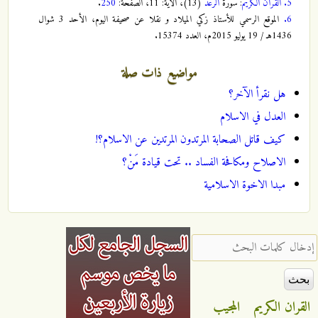
5.
القران الكريم
: سورة
الرعد
(13)، الآية: 11، الصفحة:
250
.
6.
الموقع الرسمي للأستاذ زكي الميلاد و نقلا عن صحيفة اليوم، الأحد 3 شوال
1436هـ / 19 يوليو 2015م، العدد 15374.
مواضيع ذات صلة
هل نقرأ الآخر؟
العدل في الاسلام
كيف قاتل الصحابة المرتدون المرتدين عن الاسلام؟!
الاصلاح ومكافحة الفساد .. تحت قيادة مَنْ؟
مبدا الاخوة الاسلامية
‏إدخال كلمات البحث ‏
القران الكريم
المجيب