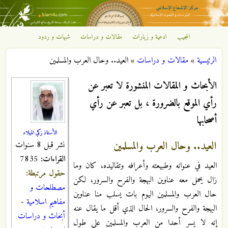
تجاوز إلى المحتوى الرئيسي
المجيب
ادعية و زيارات
مقالات و دراسات
شبهات و ردود
مركز
الرئيسية
»
مقالات و دراسات
»
العيد.. وحال العرب والمسلمين
الإشعاع
أنت هنا
الأبحاث و المقالات المنشورة لا تعبر عن
الإسلامي
رأي الموقع بالضرورة ، بل تعبر عن رأي
أصحابها
الأستاذ زكي الميلاد
العيد.. وحال العرب والمسلمين
نشر قبل 8 سنوات
القراءات:
7835
العيد في عنوانه وطبيعته وأعرافه وتقاليده، كان وما
حقول مرتبطة:
زال يحمل معه عناوين البهجة والفرح والسرور، لكن
مصطلحات و
حال العرب والمسلمين اليوم بات يسلب منا عناوين
مفاهيم اسلامية
-
البهجة والفرح والسرور، الحال الذي أقل ما يقال عنه
أبحاث و دراسات
إنه لا يسر أحدا من العرب والمسلمين على طول