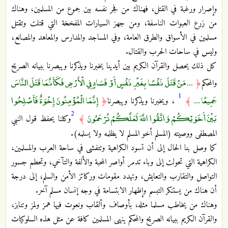
وإصرار ورغبة في القتل، فهناك من فجر نفسه بين جموع من المسلمين، وهناك
من زرع العبوات الناسفة، ومن جهز السيارات المفخخة التي قتلت وتقتل
مسلمين في الأسواق والطرق العامة، وفي المساجد والمدارس والمعاهد والمصانع،
وليس في ساحات الحرب والقتال.
كل ذلك يحصل والقرآن الكريم بين أيدينا يخبرنا ويذكرنا ويبصرنا ببيانه الصريح
... مَنْ قَتَلَ نَفْسًا بِغَيْرِ نَفْسٍ أَوْ فَسَادٍ فِي الْأَرْضِ فَكَأَنَّمَا قَتَلَ النَّاسَ
والمحكم
﴿
1
جَمِيعًا ...
إِنَّمَا الْمُؤْمِنُونَ إِخْوَةٌ فَأَصْلِحُوا
﴾
، ويخبرنا ويذكرنا ويبصرنا
﴿
2
بَيْنَ أَخَوَيْكُمْ وَاتَّقُوا اللَّهَ لَعَلَّكُمْ تُرْحَمُونَ
﴾
وكلنا يحفظ قول النبي
المصطفى ووصيته (المسلم أخو المسلم لا يظلمه ولا يسلمه).
كما وصل بنا الحال إلى أن تسود الكراهية وتتفشى في ساحة العرب والمسلمين،
الكراهية التي تحولت إلى وباء تدمر أواصر المحبة والألفة والتآخي، وتحطم جسور
التواصل والتقارب والتعايش، وتهدد مقومات وركائز الأمن والسلم، إلى درجة
أن هناك من يستنكر التبسم وإظهار الابتسامة في وجه إنسان مسلم آخر.
وهناك من يخاطب مسلما مثله، بأوصاف وألقاب ونعوت فيها همز ولمز وتنابز،
والقرآن الكريم ببيانه الصريح والمحكم ينهى المسلمين كافة عن مثل هذه السلوكيات