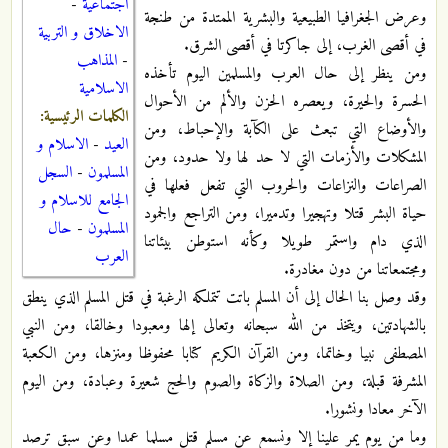
اجتماعية
-
وعرض الجغرافيا الطبيعية والبشرية الممتدة من طنجة
الاخلاق و التربية
في أقصى الغرب، إلى جاكرتا في أقصى الشرق.
-
المذاهب
ومن ينظر إلى حال العرب والمسلمين اليوم تأخذه
الاسلامية
الحسرة والحيرة، ويعصره الحزن والألم من الأحوال
الكلمات الرئيسية:
والأوضاع التي تبعث على الكآبة والإحباط، ومن
العيد
-
الاسلام و
المشكلات والأزمات التي لا حد لها ولا حدود، ومن
المسلمون
-
السجل
الصراعات والنزاعات والحروب التي تفعل فعلها في
الجامع للاسلام و
حياة البشر قتلا وتهجيرا وتدميرا، ومن التراجع والجمود
المسلمون
-
حال
الذي دام واستمر طويلا وكأنه استوطن بيئاتنا
العرب
ومجتمعاتنا من دون مغادرة.
وقد وصل بنا الحال إلى أن المسلم باتت تتملكه الرغبة في قتل المسلم الذي ينطق
بالشهادتين، ويتخذ من الله سبحانه وتعالى إلها ومعبودا وخالقا، ومن النبي
المصطفى نبيا وخاتما، ومن القرآن الكريم كتابا محفوظا ومنزها، ومن الكعبة
المشرفة قبلة، ومن الصلاة والزكاة والصوم والحج شعيرة وعبادة، ومن اليوم
الآخر معادا ونشورا.
وما من يوم يمر علينا إلا ونسمع عن مسلم قتل مسلما عمدا وعن سبق ترصد