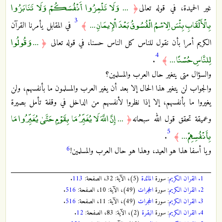
... وَلَا تَلْمِزُوا أَنْفُسَكُمْ وَلَا تَنَابَزُوا
غير الحميدة، في قوله تعالى
﴿
3
بِالْأَلْقَابِ بِئْسَ الِاسْمُ الْفُسُوقُ بَعْدَ الْإِيمَانِ ...
﴾
في المقابل يأمرنا القرآن
... وَقُولُوا
الكريم أمرا بأن نقول للناس كل الناس حسنا، في قوله تعالى
﴿
4
لِلنَّاسِ حُسْنًا ...
.
﴾
والسؤال متى يتغير حال العرب والمسلمين؟
والجواب لن يتغير هذا الحال إلا بعد أن يغير العرب والمسلمون ما بأنفسهم، ولن
يغيروا ما بأنفسهم، إلا إذا نظروا لأنفسهم من الداخل في وقفة تأمل بصيرة
... إِنَّ اللَّهَ لَا يُغَيِّرُ مَا بِقَوْمٍ حَتَّىٰ يُغَيِّرُوا مَا
وعميقة تحقق قول الله سبحانه
﴿
5
بِأَنْفُسِهِمْ ...
.
﴾
6
ويا أسفا هذا هو العيد، وهذا هو حال العرب والمسلمين!
1.
القران الكريم
: سورة
المائدة
(5)، الآية: 32، الصفحة:
113
.
2.
القران الكريم
: سورة
الحجرات
(49)، الآية: 10، الصفحة:
516
.
3.
القران الكريم
: سورة
الحجرات
(49)، الآية: 11، الصفحة:
516
.
4.
القران الكريم
: سورة
البقرة
(2)، الآية: 83، الصفحة:
12
.