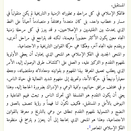
المستقبل.
فالفكر الإسلامي في كل مراحله و تطوراته الزمنية و التاريخية لم يكن متقولباً في
مسار و خطاب واحد. بل كان متعدداً ومختلفاً و متصادماً أحياناً على النمط
الذي يحدث بين التقليديين و الإصلاحيين. و قد يبرز في كل مرحلة زمنية
اتجاه معين يكون الأكثر حضوراً وهيمنة، لكنه قد يتراجع في مراحل أخرى،
ويتقدم عليه اتجاه آخر. وهكذا هي حركة القوانين التاريخية و الاجتماعية.
و المنحى الجديد في الفكر الإسلامي هو المنحى الذي يحاول أن يعطي الأولوية
لمفهوم التقدم و التركيز عليه، و العمل على اكتشاف طرق الوصول إليه، الأمر
الذي يتطلب تعميق المعرفة بهذا المفهوم و بقوانينه ومعادلاته ومقتضياته، وجعله
معياراً ونهجاً في حركة الأمة، وتحويله إلى مفهوم شديد الفعالية في حياة الناس،
و في مختلف مرافق حياتهم، وتنمية الوعي و الإدراك بضرورة الحاجة إليه. وهذا
يعني أن يكون التقدم هو الفلسفة التي تحرك الناس و تبعث فيهم الفاعلية و
النهوض بالأمل و المستقبل. فكيف نكوّن لنا فهماً و رؤية تتصف بالعمق و
النضج و الشمولية لمفهوم التقدم تنطلق من وعي بالتاريخ و معرفة بالقوانين
الاجتماعية، وهذا هو المنحى الذي بحاجة إلى أن يتعزز و يترسخ في منظومة
1
الفكر الإسلامي المعاصر
.