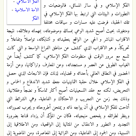
الفكر الاسلامي
-
الفكر الإسلامي و في سائر المسائل. فالوضعيات و
الامة الاسلامية
-
التطورات و البيئات التي ارتبط بها الفكر الإسلامي في
الفكر
تلك الحقبة، فرضت عليه مسارات و سياقات مختلفة
ومتغيرة، بحيث أصبح شديد الوعي بمسائله وموضوعاته، بمهماته وعلائقه، نتيجة
الاقتراب المباشر و الحي من الواقع بتعقيداته و تشابكاته، تواصلاً وتفاعلاً و
تحريكاً. و هو الاقتراب الذي كشف عن مناطق الفراغ الواسعة و التي كانت
تتسع مع مرور الوقت في منظومات الفكر الإسلامي، كما كشف أيضاً عن
الغياب الطويل عن العصر و مستجداته، وعن المعارف وتراكماتها، وعن أزمة
الحضور في النطاق العالمي بأحداثه و قضاياه. لذلك فإن الانبعاث الذي حصل
في الفكر الإسلامي خلال حقبة الثمانينيات جعله شديد الاندفاع و الحماس و
التحريض. لكنه مع عقد التسعينيات أصبح أكثر تماسكاً و نضجاً وعقلانية،
وذلك بعد زمن من التجريب و الاحتكاك و الفاعلية. وهي الشرائط التي
أتاحت للفكر الإسلامي في أن يواجه ذاته و يمتحن أطروحاته و يجرب تصوراته،
وينظر لطرائقه و يفحص منهجياته. فكان من المؤكد أن يزداد قناعة بضرورة
التجديد و التطوير و الانتقال من المثالية إلى الواقعية، ومن الاطلاقية إلى
النسبية، ومن الجمود إلى الفاعلية، ومن التراثية إلى المعاصرة، ومن الماضوية إلى