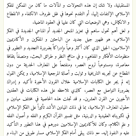
المستقبلية. ولا شك إن هذه التحولات و المآلات ما كان من الممكن للفكر
الإسلامي الإلتفات إليها، أو التقدم نحوها في ظل ظروف الانكفاء و الانقطاع
و الانكماش، وهي الوضعيات التي كان عليها في العقود الماضية.
و لعل أهم تحول ساهم في تعزيز المنحى الجديد أو المناحي الجديدة في الفكر
الإسلامي، هو ظهور جيل جديد من الباحثين و المفكرين و الأكاديميين
الإسلاميين، الجيل الذي كان أكثر وعياً وإدراكاً بضرورة التجديد و التطوير في
منظومات الأفكار و المفاهيم، و في مناهج النظر و طرائق البحث. ومتصفاً بثقافة
معاصرة، ومستوعباً لروح العصر، ومنفتحاً على المعارف الحديثة من دون
انقطاع عن تجربته التاريخية و ثوابت و أصالة المرجعية الإسلامية، و يمكن القول
إنه لم يجر على الكتابات الإسلامية خلال القرون الأخيرة تأكيد و إدراك
بضرورة التواصل مع العصر، كالذي نلاحظه على هذه الكتابات في العقدين
الأخيرين من القرن العشرين. و قد تجلت هذه الخاصية في مختلف ميادين و
حقول المعارف الإسلامية، بما في ذلك الميادين الأشد تأثيراً على الفكر الإسلامي
في تكويناته العقيدية و الدينية، مثل تفسير القرآن الكريم و الفقه و أصول الفقه
و علم الكلام. وكان للأكاديميين الإسلاميين دورهم في هذا التطور و التأكيد
عليه و النفوذ إليه. مع ذلك يبقى أمام الفكر الإسلامي مسار طويل من البناء و