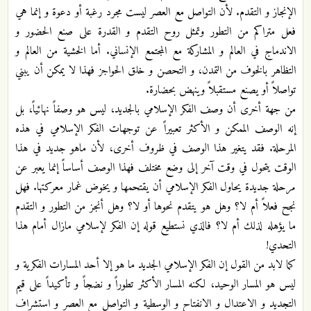
الإنجاز و التقدم. لأن التواصل مع العصر ليست مجرد رغبة أو دعوة و إنما هي
فعل متراكم من التطور وتمثل روح التقدم و القدرة على صنع الحضور و
الاندماج في العالم و المشاركة مع المجتمع الإنساني. أما الخشية من العالم و
التظاهر بالخوف من التمدن، و التحصن و خلق الحواجز فهذا لا يمكن أن يبني
تواصلاً أو يصنع مستقبلاً وينهض بحضارة.
من جهة أخرى أن وصف الفكر الإسلامي بالجديد، ليس هو وصفاً نهائياً، بل
إنه الوصف الممكن و الأكثر تعبيراً عن توجهات الفكر الإسلامي في هذه
المرحلة. فقد يتغير هذا الوصف في ظروف أخرى، لأن ماهو جديد في هذا
الوقت يتحول في وقت آخر إلى وضع مختلف فهذا الوصف أساساً إنما يعبر عن
مرحلة جديدة يحاول الفكر الإسلامي أن يقتحمها و يخوض غمار معركتها. فهل
نجح فعلاً أم لا؟ وهل هو يتقدم نحوها أو لا؟ وهل أنجز من التطور و التقدم
ما يؤهله لذلك أم لا؟ فالذي نستطيع قوله إن الفكر لإسلامي مازال أمام هذا
التحدي!
كما لابد من القول إن الفكر الإسلامي الجديد ما هو إلا أحد المسارات الفكرية و
ليس هو المسار الوحيد، لكنه المسار الأكثر تطوراً و نضجاً و تأكيداً على قيم
التجديد و الاعتدال و الانفتاح و الوسطية و التواصل مع العصر و استشراف