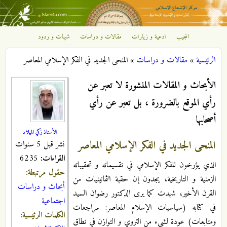
تجاوز إلى المحتوى الرئيسي
المجيب
ادعية و زيارات
مقالات و دراسات
شبهات و ردود
مركز
الرئيسية
»
مقالات و دراسات
»
المنحى الجديد في الفكر الإسلامي المعاصر
الإشعاع
أنت هنا
الأبحاث و المقالات المنشورة لا تعبر عن
الإسلامي
رأي الموقع بالضرورة ، بل تعبر عن رأي
أصحابها
الأستاذ زكي الميلاد
المنحى الجديد في الفكر الإسلامي المعاصر
نشر قبل 5 سنوات
القراءات:
6235
الذي يؤرخون للفكر الإسلامي في تقسيماته و تحقيباته
حقول مرتبطة:
الزمنية و التاريخية، يجدون إن حقبة الثمانينيات من
أبحاث و دراسات
القرن الأخير، شهدت كما يرى الدكتور رضوان السيد
اجتماعية
في كتابه (سياسيات الإسلام المعاصر: مراجعات
الكلمات الرئيسية:
ومتابعات) عودة لشيء من التروي و التوازن في نطاق