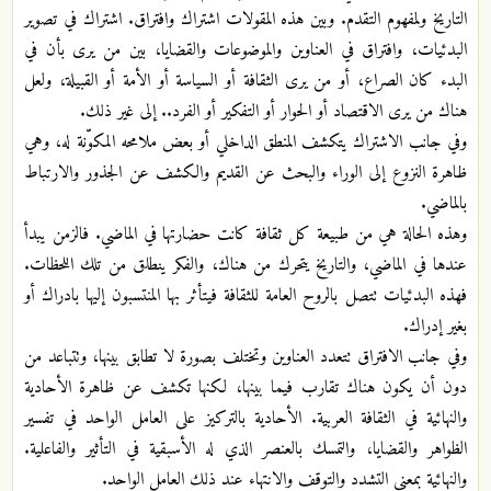
التاريخ ولمفهوم التقدم. وبين هذه المقولات اشتراك وافتراق. اشتراك في تصوير
البدئيات، وافتراق في العناوين والموضوعات والقضايا، بين من يرى بأن في
البدء كان الصراع، أو من يرى الثقافة أو السياسة أو الأمة أو القبيلة، ولعل
هناك من يرى الاقتصاد أو الحوار أو التفكير أو الفرد.. إلى غير ذلك.
وفي جانب الاشتراك يتكشف المنطق الداخلي أو بعض ملامحه المكوّنة له، وهي
ظاهرة النزوع إلى الوراء والبحث عن القديم والكشف عن الجذور والارتباط
بالماضي.
وهذه الحالة هي من طبيعة كل ثقافة كانت حضارتها في الماضي. فالزمن يبدأ
عندها في الماضي، والتاريخ يتحرك من هناك، والفكر ينطلق من تلك اللحظات.
فهذه البدئيات تتصل بالروح العامة للثقافة فيتأثر بها المنتسبون إليها بادراك أو
بغير إدراك.
وفي جانب الافتراق تتعدد العناوين وتختلف بصورة لا تطابق بينها، وتتباعد من
دون أن يكون هناك تقارب فيما بينها، لكنها تكشف عن ظاهرة الأحادية
والنهائية في الثقافة العربية. الأحادية بالتركيز على العامل الواحد في تفسير
الظواهر والقضايا، والتمسك بالعنصر الذي له الأسبقية في التأثير والفاعلية.
والنهائية بمعنى التشدد والتوقف والانتهاء عند ذلك العامل الواحد.