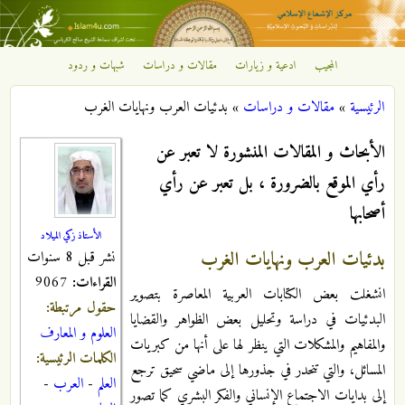
تجاوز إلى المحتوى الرئيسي
المجيب
ادعية و زيارات
مقالات و دراسات
شبهات و ردود
مركز
الرئيسية
»
مقالات و دراسات
»
بدئيات العرب ونهايات الغرب
الإشعاع
أنت هنا
الأبحاث و المقالات المنشورة لا تعبر عن
الإسلامي
رأي الموقع بالضرورة ، بل تعبر عن رأي
أصحابها
الأستاذ زكي الميلاد
بدئيات العرب ونهايات الغرب
نشر قبل 8 سنوات
القراءات:
9067
انشغلت بعض الكتابات العربية المعاصرة بتصوير
حقول مرتبطة:
البدئيات في دراسة وتحليل بعض الظواهر والقضايا
العلوم و المعارف
والمفاهيم والمشكلات التي ينظر لها على أنها من كبريات
الكلمات الرئيسية:
المسائل، والتي تنحدر في جذورها إلى ماضي سحيق ترجع
العلم
-
العرب
-
إلى بدايات الاجتماع الإنساني والفكر البشري كما تصور