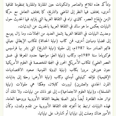
وتتأكد هذه الملامح والعناصر والمكونات حين المقارنة والمقاربة بمنظومة ثقافية
أخرى، يختلف فيها النظر إلى الماضي والتاريخ، كما يختلف التعامل مع حركة
الزمن وإيقاع العصر. كالذي نراه في الثقافة الغربية التي يتزايد فيها الحديث حول
النهايات بعكس ما هو سائد في الثقافة العربية بالحديث عن البدئيات.
وحديث النهايات في الثقافة الغربية يشمل العديد من المجالات، وما زال يتوسع
إلى قضايا وميادين أخرى. فمن كتاب (نهاية الحداثة) للكاتب الإيطالي جياني
فاتيمو الصادر سنة 1987م، إلى مقولة (نهاية التاريخ) التي بشر بها فرنسيس
فوكوياما سنة 1989م، وكتاب (نهاية العلم: مواجهة حدود المعرفة في غسق
العصر العلمي) للكاتب الأمريكي المحرر في المجلة المتخصصة في العلوم الأمريكية
جون هورغن مرورا بكتاب (نهاية الدولة القومية: صعود الاقتصاديات
الإقليمية) لمؤلفه كينيشي أوماي وكتاب (نهاية الأرض: رحلة إلى بدايات
القرن الحادي والعشرين) لروبرت كابلان. وهكذا هي مقولات (نهاية
الفلسفة)، و(نهاية العلوم الاجتماعية).. إلى غير ذلك من نهايات. ولا شك أن
تواتر هذه الظاهرة أيضاً وثيق الصلة بطبيعة الثقافة الأوروبية وروحها العامة.
فهذه النهايات ترتبط بما أنجزته تلك الثقافة الأوروبية من تقدم وتمدن، وكأن
الأمور هناك وصلت إلى نهاياتها أو تشارف على نهاياتها.