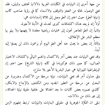
من جهة أخرى إن النهايات في الكتابات الغربية دلالاتها تختلف وتتباين، فقد
تعني الوصول لحالة من العجز والتوقف والانسداد كما في رؤية صاحب كتاب
(نهاية العلم) حيث اعتبر إن العلم وصل إلى ثلاثة إنسدادات هي:
أولاً: إنه لم يعد هناك اكتشافات كبرى تحدث في الآونة الأخيرة.
وثانياً: إن العلم المعاصر تحول إلى عمليات رياضية معقدة لا يفهمها ولا يهتم بها
معظم البشر على الإطلاق.
وثالثاً: إن بعض ما يبحث عنه أهل العلم اليوم أو يزعمون ذلك لن يصلوا إليه
أبداً.
وقد تعني النهايات عند بعض آخر بالاكتمال والحسم النهائي واكتشاف الاختيار
الصائب، كما صور ذلك فوكوياما في كتابه (نهاية التاريخ) حين اعتبر إن
الديمقراطية الليبرالية هي خيار البشرية الأخير بلا منازع.
وفي مدلول آخر قد تعني النهايات، نهاية مرحلة من الاكتمال وضرورة عن
البحث عن مرحلة من التطور الجديد ومن الكشف والإبداع والابتكار،
كالذي تصوره بعض كتابات ما بعد الحداثة على خلفية مقولة نهاية الحداثة..
إلى غير ذلك من دلالات.
تبقى ان الفكرة الجوهرية في مقولتي البدايات والنهايات ترتبط بمفهوم الزمن