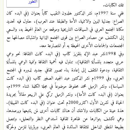
التطور
تلك الكتابات.
ففي سنة 1997م، نشر الدكتور خلدون النقيب كتاباً بعنوان (في البدء كان
الصراع: جدلية الدين والاثنية، الأمة والطبقة عند العرب)، حاول فيه تحديد
مكانة المجتمع العربي في السياقات التاريخية وموقعه من العالم المحيط به، والسعي
إلى الكشف عن مصادر الصراع بين قوى المجتمع الذاتية واشتباك مصالحها مع
المجتمعات والجماعات الأخرى المحيطة به أو المتصارعة معه.
وفي 1998نشر عبد الإله بلقزيز كتاب (في البدء كانت الثقافة: نحو وعي
عربي متجدد بالمسألة الثقافية)، تناول فيه أهمية الثقافة وتنمية الوعي بالمسألة
الثقافية، ودعوة المثقف إلى إعادة بناء تصور ثقافي جديد لدوره في المجتمع
العربي. وفي 1999م نشر الدكتور عبد المجيد الصغير كتاب (في البدء كانت
السياسة)، ونشر الزميل محمد محفوظ موضوعاً في مجلة الكلمة شتاء 1999م،
بعنوان (في البدء كانت الأمة)، ونشر الزميل تركي علي الربيعو مقالاً بجريدة
الحياة في تشرين الأول اكتربر2000م تحت عنوان (في البدء كانت القبيلة).
هذة عينة من الكتابات ولاشك أن هناك كتابات أخرى لمن يتتبعها ويرصدها.
وهي تكشف بتواترها عن ظاهرة ثقافية تستدعي النظر والتحليل، وتتصل
بطبيعة المنطق الداخلي للثقافة السائدة في العالم العربي، ورؤيتها للزمن ولحركة