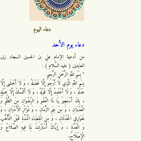
دعاء اليوم
دعاء يوم الأحد
من أدعية الإمام علي بن الحسين السجاد زين
العابدين ( عليه السَّلام ) :
" بِسْمِ اللَّهِ الرَّحْمنِ الرَّحِيمِ
بِسْمِ اللَّهِ الَّذِي لَا أَرْجُو إِلَّا فَضْلَهُ ، وَ لَا أَخْشَى إِلَّا
عَدْلَهُ ، وَ لَا أَعْتَمِدُ إِلَّا قَوْلَهُ ، وَ لَا أَتَمَسَّكُ إِلَّا بِحَبْلِهِ
، بِكَ أَسْتَجِيرُ يَا ذَا الْعَفْوِ وَ الرِّضْوَانِ مِنَ الظُّلْمِ وَ
الْعُدْوَانِ ، وَ مِنْ غِيَرِ الزَّمَانِ ، وَ تَوَاتُرِ الْأَحْزَانِ ، وَ
طَوَارِقِ الْحَدَثَانِ ، وَ مِنِ انْقِضَاءِ الْمُدَّةِ قَبْلَ التَّأَهُّبِ
وَ الْعُدَّةِ ، وَ إِيَّاكَ أَسْتَرْشِدُ لِمَا فِيهِ الصَّلَاحُ وَ
الْإِصْلَاحُ.