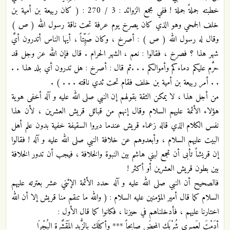
خطبته جملةً جملة ! ففي مجمع الزوائد : 3 / 270 : ( كان ربيعة بن أمية بن
خلف الجمحي وهو الذي كان يصرخ يوم عرفة تحت ناقة رسول الله ( ص )
وقال له رسول الله ( ص ) : أصرخ ، وكان صَيِّتاً ، أيها الناس أتدرون أيَّ
شهر هذا ؟ فصرخ ، فقالوا : نعم ، الشهر الحرام . قال فإن الله عز وجل قد
حرَّم عليكم دماءكم وأموالكم . . .ثم قال : أصرخ : هل تدرون أي بلد هذا . .
. . أمر ربيعة بن أمية بن خلف فقام تحت ثدي ناقته . . . ) .
من أجل هذا ، لا يمكن الثقة بقولهم إن النبي صلى الله عليه و آله أخفى هوية
هؤلاء الأئمة عليهم السلام وقال إنهم من قبائل قريش العشرين ، لأن هذا
نفس الكلام الذي قاله زعماء قريش عندما دبروا السقيفة خفية بدون علم أهل
البيت عليهم السلام ، وأبعدوهم عن خلافة النبي صلى الله عليه و آله ! فقالوا
إن قريشاً تأبى أن تجمع لبني هاشم بين النبوة والخلافة ، فيجب أن تدور الخلافة
بين بطون قريش العشرين أو أكثر !
فالصحيح أن النبي صلى الله عليه و آله حدد الأئمة الإثني عشر بعترته عليهم
السلام كما قال أمير المؤمنين عليه السلام : ( والله ما تنقم منا قريش إلا أن الله
اختارنا عليهم ، فأدخلناهم في حيزنا ، فكانوا كما قال الأول :
أدَمْتَ لعَمـري شُرْبَك المحضَ صابحاً *** وأكلَك بالزُّبد المَقَشَّرة البُجْرَا