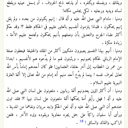
ويقاتله ، ويفسقه ويكفره ، أو يذبحه ذبح الخروف ، أو يسمل عينيه ويقطع
لسانه ويديه ورجليه ، لكي يجلس مكانه!
ومنها : مادام النبي صلى الله عليه و آله قال : إنهم يكونون من بعده ، ولم يقل
إنهم يحكمون ، فلماذا يلزمون أنفسهم بالعثور عليهم في الحكام فقط ؟! وقد حكم
أكثر علماء الجرح والتعديل بأن وصفهم بأنهم يحكمون وتجتمع عليهم الأمة ،
زيادة منكرة .
ومنها : أنهم بهذا التفسير يصيرون ملكيين أكثر من الملك والخليفة فيعطون صفة
الإمام الرباني لحكام يحبونهم ، ويثبتون لهم ما لم يدَّعوه هم لأنفسهم ، ابتداءً
من عمر بن الخطاب إلى آخر خلفاء العثمانيين! فلو كان أحدهم إماماً بأمر الله
تعالى لعرف نفسه ! بينما لم يدَّع أحد منهم أنه إمام من الله تعالى إلا أئمة العترة
النبوية عليهم السلام .
ومنها : أن أكثر الذين يعدونهم أئمة ربانيين ، ملعونون على لسان النبي صلى الله
عليه و آله ! فهل رأيتم أمة يحكمها أئمة ملعونون على لسان نبيها ؟! فقد ثبت
عندهم أن النبي صلى الله عليه و آله لعن الحكم وابنه مروان ونفاهما من المدينة ،
ورأى أبا سفيان راكباً على جمل يجره معاوية ويقوده ولده الآخر ، فلعن
18
الراكب والقائد والسائق !
.