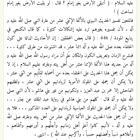
عليه السلام : ( أتبقى الأرض بغير إمام ؟ قال : لو بقيت الأرض بغير إمام
لساخت ) !
فالمتعين تفسير الحديث النبوي بالأئمة الإثني عشر من عترة النبي صلى الله عليه و
آله ، لأن تفسيره بغيرهم ترد عليه إشكالات كثيرة ، كما قال الكنجي في
ينابيع المودة / 446 : ( قال بعض المحققين : إن الأحاديث الدالة على كون
الخلفاء بعده صلى الله عليه و آله اثنا عشر ، قد اشتهرت من طرق كثيرة . . .
فبشرح الزمان وتعريف الكون والمكان عُلم أن مراد رسول الله صلى الله عليه و
آله من حديثه هذا الأئمة الإثنا عشر من أهل بيته وعترته عليهم السلام ، إذ لا
يمكن أن يحمل هذا الحديث على الخلفاء بعده من أصحابه لقِلَّتِهم عن اثني عشر ،
ولا يمكن أن يحمله على الملوك الأموية لزيادتهم على اثني عشر ، ولظلمهم
الفاحش إلا عمر بن عبد العزيز ، ولكونهم من غير بني هاشم ، لأن النبي صلى
الله عليه و آله قال : كلهم من بني هاشم في رواية عبد الملك عن جابر . . .
ولا يمكن أن يحمله على الملوك العباسية لزيادتهم على العدد المذكور . . . فلا بد
من أن يحمل هذا الحديث على الأئمة الإثني عشر من أهل بيته وعترته صلى الله
عليه و آله ، لأنهم كانوا أعلم أهل زمانهم وأجلَّهم و أورعهم وأتقاهم ،
وأعلاهم نسباً وأفضلهم حسباً ، وأكرمهم عند الله ) . انتهى .