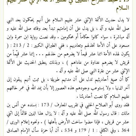
13 ـ تخبط الشراح السنيين في تفسير الأئمة الإثني عشر عليهم
السلام
لا يدل حديث الأئمة الإثني عشر عليهم السلام على أنهم يحكمون بعد النبي
صلى الله عليه و آله ، بل يدل على أن إمامتهم تبدأ بعد وفاته صلى الله عليه و
آله مباشرة ، سواء كانوا حكاماً أو محكومين . وقد نصت رواية ابن سمرة وابن
مسعود على أن الأمة تخذلهم وتعاديهم ، ففي الطبراني الكبير : 2 / 213 : (
يكون لهذه الأمة اثنا عشر قيماً لا يضرهم من خذلهم . . . إثنا عشر قيِّماً من
قريش لا يضرهم عداوة من عاداهم ) ، وبذلك ينطبق الحديث على الأئمة
الإثني عشر من عترة النبي صلى الله عليه و آله .
كما أن صيغ أحاديثهم تدل على أن مدتهم طويلة ، بل ثبت أنهم يبقون إلى
آخر الدنيا ، ولا يستوعب وجودهم هذه العصور إلا بأن يمد الله في عمر خاتمهم
عليهم السلام كما نصت أحاديثنا .
فقد روى أبو الصلاح الحلبي في تقريب المعارف / 173 : بسنده عن أنس بن
مالك : قال رسول الله صلى الله عليه و آله : لا يزال هذا الدين قائماً إلى اثني
عشر من قريش ، فإذا مضوا ساخت الأرض بأهلها ) . ونحوه إعلام الورى /
364 ، وفي الكافي : 1 / 179 و 534 ، أن أبا حمزة سأل الإمام الصادق