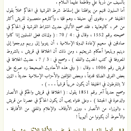
بالسيف من ذرية علي وفاطمة عليهما السلام .
أما السنيون فمنهم من يوافقنا على إسقاط شرط القرشية في الحاكم عملاً بقول
الخليفة عمر ، وفتوى أبي حنيفة ، وهم قلة ، وأكثرهم متعصبون لقريش أكثر
من عمر ، كالوهابية ، فقد صحح الألباني حديث اشتراط القرشية في الحاكم في
صحيحته برقم 1552 ، وقال في : 4 / 70 : ( ولذلك فعلى المسلمين إذا كانوا
صادقين في سعيهم لإعادة الدولة الإسلامية ، أن يتوبوا إلى ربهم ويرجعوا إلى
دينهم ويتبعوا أحكام شريعتهم ، ومن ذلك أن الخلافة في قريش ، بالشروط
المعروفة في كتب الحديث والفقه ) . وصحح في : 3 / 7 ، حديث الخلافة في
قريش رقم 1006 ، وقال : ( وفي هذه الأحاديث الصحيحة رد صريح على
بعض الفرق الضالة قديماً ، وبعض المؤلفين والأحزاب الإسلامية حديثاً ، الذين
لا يشترطون في الخليفة أن يكون عربياً قرشياً . . . ) .
وصحح حديثاً آخر برقم 1851 يقول : ( الخلافة في قريش والحكم في الأنصار
والدعوة في الحبشة ) . وعلى فتواه يجب أن يكون الحاكم في عصرنا من قريش
، والوزراء من الأنصار ، ووزير الأوقاف والإعلام والمفتي من الأفارقة ،
والأحوط أن يكونوا من أثيوبياً !