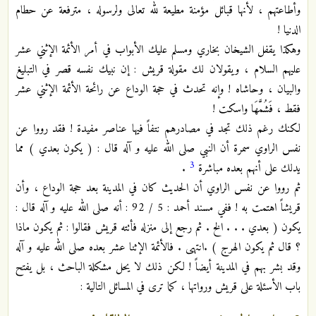
وأطاعتهم ، لأنها قبائل مؤمنة مطيعة لله تعالى ولرسوله ، مترفعة عن حطام
الدنيا !
وهكذا يقفل الشيخان بخاري ومسلم عليك الأبواب في أمر الأئمة الإثني عشر
عليهم السلام ، ويقولان لك مقولة قريش : إن نبيك نفسه قصر في التبليغ
والبيان ، وحاشاه ! وإنه تحدث في حجة الوداع عن رائحة الأئمة الإثني عشر
فقط ، فَشُمَّهَا واسكت !
لكنك رغم ذلك تجد في مصادرهم نتفاً فيها عناصر مفيدة ! فقد رووا عن
نفس الراوي سمرة أن النبي صلى الله عليه و آله قال : ( يكون بعدي ) مما
3
يدلك على أنهم بعده مباشرة
.
ثم رووا عن نفس الراوي أن الحديث كان في المدينة بعد حجة الوداع ، وأن
قريشاً اهتمت به ! ففي مسند أحمد : 5 / 92 : أنه صلى الله عليه و آله قال :
يكون ( بعدي . . . الخ . ثم رجع إلى منزله فأتته قريش فقالوا : ثم يكون ماذا
؟ قال ثم يكون الهرج ) .انتهى . فالأئمة الإثنا عشر بعده صلى الله عليه و آله
وقد بشر بهم في المدينة أيضاً ! لكن ذلك لا يحل مشكلة الباحث ، بل يفتح
باب الأسئلة على قريش ورواتها ، كما ترى في المسائل التالية :