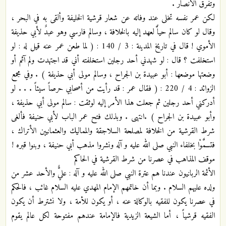
وتفرق الأنصار .
لكن عمر نفسه تخلى عند وفاته عن شعار قرشية الخليفة وألقى به في البحر ،
وقال لو كان سالم حياًّ لعهد إليه بالخلافة ، وسالم فارسي وهو عبدٌ لأبي حذيفة
الأموي ! قال في تاريخ المدينة : 3 / 140 : ( لما طعن عمر عنه قيل له : لو
استخلفت ؟ قال : لو شهدني أحد رجلين استخلفته أني قد اجتهدت ولم آثم أو
وضعتها موضعها : أبو عبيدة بن الجراح ، وسالم مولى أبي حذيفة ) . وفي مجمع
الزوائد : 4 / 220 : ( فقال عمر : قد رأيت من أصحابي حرصاً سيئاً . . . لو
أدركني أحد رجلين ثم جعلت هذا الأمر إليه لوثقت : سالم مولى أبي حذيفة ،
وأبو عبيدة بن الجراح ) .انتهى . وبذلك فتح عمر الباب لأبي حنيفة فألغى
شرط القرشية من الخلافة لمصلحة السلاجقة والمماليك والعثمانيين الأتراك ،
فتسمَّوْا بخلفاء النبي صلى الله عليه و آله ونشروا مذهب أبي حنيفة ، وبنوا قبره !
موقف المذاهب في عصرنا من شرط القرشية في الحاكم
الأئمة الربانيون عندنا هم عترة النبي صلى الله عليه و آله : عليٌّ والأحد عشر من
ولده عليهم السلام . وبما أن خاتمهم الإمام المهدي عليه السلام غائب ، فالحكم
في عصرنا يكون للفقيه بالوكالة عنه ، أو يكون للأمة ، ولا نشترط أن يكون
الفقيه قرشياً ، أما الشيعة الزيدية فالإمامة عندهم مفتوحة لكل عالم يقوم