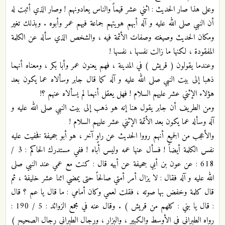
وعلى هذا صار الحديث : اثني عشر قيماً والناس يعادونهم ! وصار الذي أثبت له
أن النبي صلى الله عليه و آله أبهم هويتهم جماعة فيهم عمر وأبوه . وبذلك تغير
ومكان الحديث وصيغته وصفات الأئمة فيه ، والشخص الذي سأله عن الكلمة
المفقودة ، لكنها ما زالت نفسها ، نفسها !
وعندما يقولون ( قريش ) في المدينة ، فهم يعنون عمر وأبا بكر ، ومعناه أنهما
ذهبا إلى بيت النبي صلى الله عليه و آله كما قال جابر وسألاه عما يكون بعد
هؤلاء الإثني عشر عليهم السلام ! فهل يعقل أنهما لم يسألاه عنهم ؟!
ومن الطريف أن جابر يقول هنا إنه هو ذهب إلى بيت النبي صلى الله عليه و
آله وسأله عما يكون بعد الأئمة الإثني عشر عليهم السلام !
والأعجب من الجميع أنهم رووا الحديث عن راوٍ آخر ، هو أبو جحيفة فخفيت عليه
نفس الكلمة أيضاً ! فسأل عنها عمه وليس أباه ! ففي مستدرك الحاكم : 3 /
618 : عن عون بن أبي جحيفة عن أبيه قال : كنت مع عمي عند النبي صلى
الله عليه و آله فقال : لا يزال أمر أمتي صالحاً حتى يمضي اثنا عشر خليفة ، ثم
قال كلمة وخفض بها صوته ، فقلت لعمي وكان أمامي : ما قال يا عم ؟ قال
: قال يا بني : كلهم من قريش ) . وقال عنه في مجمع الزوائد : 5 / 190 :
رواه الطبراني في الأوسط والكبير ، والبزار ، ورجال الطبراني رجال الصحيح )