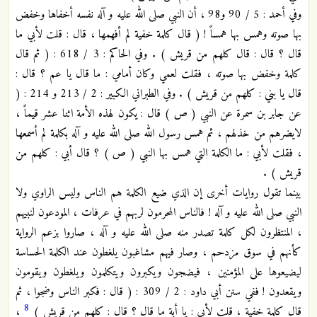
وفي أحمد : 5 / 90 و98 ، أن النبي صلى الله عليه و آله نفسه أخفاها وخفض
بها صوته وهمس بها همساً ! ( قال كلمة خفية لم أفهمها ، قال : قلت لأبي ما
قال ؟ قال : قال كلهم من قريش ) . وفي الحاكم : 3 / 618 : ( ثم قال
كلمة وخفض بها صوته ، فقلت لعمي وكان أمامي : ما قال يا عم ؟ قال :
قال يا بني : كلهم من قريش ) . وفي الطبراني الكبير : 2 / 213 و 214 : (
عن جابر بن سمرة عن النبي ( ص ) قال : يكون لهذه الأمة اثنا عشر قيماً ،
لايضرهم من خذلهم ، ثم همس رسول الله صلى الله عليه و آله بكلمة لم أسمعها
، فقلت لأبي : ما الكلمة التي همس بها النبي ( ص ) ؟ قال أبي : كلهم من
قريش ) .
بينما تقول روايات أخرى إن الذي ضيع الكلمة هم الناس وليس الراوي ولا
النبي صلى الله عليه و آله ! فالناس المحرمون لربهم في عرفات ، المودعون لنبيهم
، المنتظرون لكل كلمة تصدر منه صلى الله عليه و آله ، صاروا بزعم الرواية
كأنهم في سوق مزدحم ، وصار فيهم مشاغبون يلغطون عند الكلمة الحساسة
ليضيعوها على المؤمنين ، فيضجون ويكبرون ويتكلمون ويلغطون ويقومون
ويقعدون ! ففي سنن أبي داود : 2 / 309 : ( قال : فكبر الناس وضجوا ، ثم
8
قال كلمة خفية ، قلت لأبي : يا أبة ما قال ؟ قال : كلهم من قريش )
،