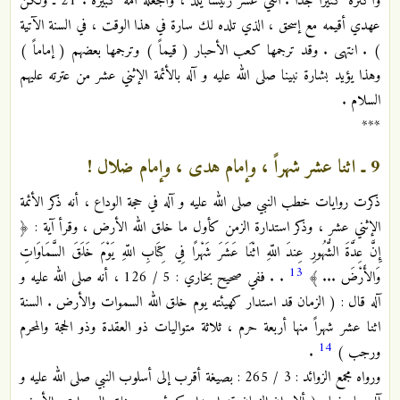
وأكثره كثيراً جداً . اثني عشر رئيساً يلد ، وأجعله أمة كبيرة . 21 ـ ولكن
عهدي أقيمه مع إسحق ، الذي تلده لك سارة في هذا الوقت ، في السنة الآتية
) . انتهى . وقد ترجمها كعب الأحبار ( قيماً ) وترجمها بعضهم ( إماماً )
وهذا يؤيد بشارة نبينا صلى الله عليه و آله بالأئمة الإثني عشر من عترته عليهم
السلام .
***
9 ـ اثنا عشر شهراً ، وإمام هدى ، وإمام ضلال !
ذكرت روايات خطب النبي صلى الله عليه و آله في حجة الوداع ، أنه ذكر الأئمة
الإثني عشر ، وذكر استدارة الزمن كأول ما خلق الله الأرض ، وقرأ آية : ﴿
إِنَّ عِدَّةَ الشُّهُورِ عِندَ اللّهِ اثْنَا عَشَرَ شَهْرًا فِي كِتَابِ اللّهِ يَوْمَ خَلَقَ السَّمَاوَاتِ
13
وَالأَرْضَ ... ﴾
. . ففي صحيح بخاري : 5 / 126 ، أنه صلى الله عليه و
آله قال : ( الزمان قد استدار كهيئته يوم خلق الله السموات والأرض . السنة
اثنا عشر شهراً منها أربعة حرم ، ثلاثة متواليات ذو العقدة وذو الحجة والمحرم
14
ورجب )
.
ورواه مجمع الزوائد : 3 / 265 : بصيغة أقرب إلى أسلوب النبي صلى الله عليه و