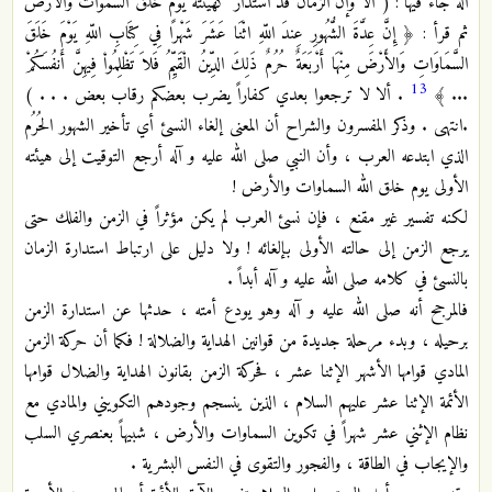
آله جاء فيها : ( ألا وإن الزمان قد استدار كهيئته يوم خلق السموات والأرض
ثم قرأ : ﴿ إِنَّ عِدَّةَ الشُّهُورِ عِندَ اللّهِ اثْنَا عَشَرَ شَهْرًا فِي كِتَابِ اللّهِ يَوْمَ خَلَقَ
السَّمَاوَاتِ وَالأَرْضَ مِنْهَا أَرْبَعَةٌ حُرُمٌ ذَلِكَ الدِّينُ الْقَيِّمُ فَلاَ تَظْلِمُواْ فِيهِنَّ أَنفُسَكُمْ
13
... ﴾
. ألا لا ترجعوا بعدي كفاراً يضرب بعضكم رقاب بعض . . . )
.انتهى . وذكر المفسرون والشراح أن المعنى إلغاء النسئ أي تأخير الشهور الحُرُم
الذي ابتدعه العرب ، وأن النبي صلى الله عليه و آله أرجع التوقيت إلى هيئته
الأولى يوم خلق الله السماوات والأرض !
لكنه تفسير غير مقنع ، فإن نسئ العرب لم يكن مؤثراً في الزمن والفلك حتى
يرجع الزمن إلى حالته الأولى بإلغائه ! ولا دليل على ارتباط استدارة الزمان
بالنسئ في كلامه صلى الله عليه و آله أبداً .
فالمرجح أنه صلى الله عليه و آله وهو يودع أمته ، حدثها عن استدارة الزمن
برحيله ، وبدء مرحلة جديدة من قوانين الهداية والضلالة ! فكما أن حركة الزمن
المادي قوامها الأشهر الإثنا عشر ، فحركة الزمن بقانون الهداية والضلال قوامها
الأئمة الإثنا عشر عليهم السلام ، الذين ينسجم وجودهم التكويني والمادي مع
نظام الإثني عشر شهراً في تكوين السماوات والأرض ، شبيهاً بعنصري السلب
والإيجاب في الطاقة ، والفجور والتقوى في النفس البشرية .