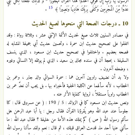
الرَّسُولُ يَا رَبِّ إِنَّ قَوْمِي اتَّخَذُوا هَذَا الْقُرْآنَ مَهْجُورًا * وَكَذَلِكَ جَعَلْنَا لِكُلِّ نَبِيٍّ
15
عَدُوًّا مِّنَ الْمُجْرِمِينَ وَكَفَى بِرَبِّكَ هَادِيًا وَنَصِيرًا ﴾
.
10 ـ درجات الصحة التي منحوها لصيغ الحديث
في مصادر السنيين ثلاث صيغ لحديث الأئمة الإثني عشر ، وثلاثة رواة : وقد
اتفقوا على تصحيح حديث ابن سمرة ، وتحسين حديث أبي جحيفة المشابه له
فصحه بعضهم . واختلفوا في تصحيح حديث ابن مسعود ، الذي ينسف
السقيفة ، بحجة أن في سنده مجالد بن سعيد ، الذي لم يوثقه إلا النسائي وغيره
، وضعفه آخرون .
ولا بد أن نضيف راويين آخرين هما : سمرة السوائي والد جابر ، وعمر بن
الخطاب ، لأنه سألهما عن الكلمة الخفية فأخبراه بها . بل يجب أن نعدَّ عمر بن
الخطاب راوياً مستقلاً ، لرواية كفاية الأثر عنه .
ونص حديث ابن مسعود كما في الزوائد : 5 / 190 : ( عن مسروق قال : كنا
جلوساً عند عبد الله وهو يُقرؤنا القرآن فقال رجل : يا أبا عبد الرحمن هل
سألتم رسول الله ( ص ) كم يملك هذه الأمة من خليفة ؟ فقال عبد الله : ما
سألني عنها أحد مذ قدمت العراق قبلك ، ثم قال : نعم ولقد سألنا رسول الله