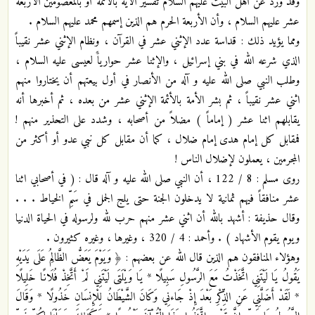
وقد ورد عن أهل البيت عليهم السلام تفسير الآية بالأئمة أو بالمعصومين الأربعة
عشر عليهم السلام ، وأن الأربعة الحرم هم الذين إسمهم محمد عليهم السلام .
ومما يؤيد ذلك : قداسة عدد الإثني عشر في القرآن ، ونظام الإثني عشر نقيباً
الذي شرعه الله في بني إسرائيل ، والإثنا عشر حوارياًَ لعيسى عليه السلام ،
وطلب النبي صلى الله عليه و آله من الأنصار في أول بيعتهم أن يختاروا منهم
اثني عشر نقيباً ، ثم بشر الأمة بالأئمة الإثني عشر من بعده ، ثم أخبرها أنه
يقابلهم اثنا عشر ( إماماً ) مضلاً من أصحابه ، وشدد على التحذير منهم !
فمقابل كل إمام هدى إمام ضلال ، كما أن مقابل كل نبي عدو أو أكثر من
المجرمين ، يعملون لإضلال الناس !
روى مسلم : 8 / 122 ، أن النبي صلى الله عليه و آله قال : ( في أصحابي اثنا
عشر منافقاً فيهم ثمانية لا يدخلون الجنة حتى يلج الجمل في سَمِّ الخياط . . .
وقال حذيفة : أشهد بالله أن اثني عشر منهم حرب لله ولرسوله في الحياة الدنيا
ويوم يقوم الأشهاد ) . وأحمد : 4 / 320 ، وغيرها ، وغيره كثيرون .
وهؤلاء المنافقون هم الذين قال الله عن بعضهم : ﴿ وَيَوْمَ يَعَضُّ الظَّالِمُ عَلَى يَدَيْهِ
يَقُولُ يَا لَيْتَنِي اتَّخَذْتُ مَعَ الرَّسُولِ سَبِيلًا * يَا وَيْلَتَى لَيْتَنِي لَمْ أَتَّخِذْ فُلَانًا خَلِيلًا
* لَقَدْ أَضَلَّنِي عَنِ الذِّكْرِ بَعْدَ إِذْ جَاءنِي وَكَانَ الشَّيْطَانُ لِلْإِنسَانِ خَذُولًا * وَقَالَ