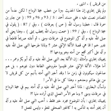
من قريش ) . انتهى .
ولم يقل بخاري إن هذا الحديث جزءٌ من خطب حجة الوداع ! لكن عدداً من
المصادر نصت عليه ، ففي مسند أحمد : 5 / 93 و 96 و 99 : ( عن جابر بن
سمرة قال : خطبنا رسول الله ( ص ) بعرفات ) . وفي / 87 : ( يقول في
حجة الوداع ) . وفي / 99 : ( سمعت رسول الله يخطب بمنى ) . وهذا يعني أنه
صلى الله عليه و آله كرر الموضوع في عرفات ومنى ، ثم أعلنه صريحاً قاطعاً في
غدير خم ! فما هي قصة الأئمة الإثني عشر ؟ ولماذا طرحها النبي صلى الله عليه
و آله على أكبر تجمع من أمته وهو يودعها ؟!
يجيبك بخاري وأمثاله : إن الأئمة بعد النبي صلى الله عليه و آله أبو بكر وعمر . . .
أما هؤلاء الأئمة الإثني عشر فليسوا مفروضي الطاعة دون غيرهم ، بل هم
صالحون سيكونون في زمن ما ! وقد أخبر النبي أمته بأنهم من كل قريش لا
من بني هاشم وحدهم ، وهذا كل ما في الأمر !
وتسأل البخاري : لماذا أخبر النبي صلى الله عليه و آله أمته بهم في حجة الوداع
في عرفات ومنى ؟ وما هو الأمر العملي الذي أراده منها ؟!
يجيبك بخاري : بأن الموضوع مجرد خبر فقط ، أحب النبي صلى الله عليه و آله
أن يخبر أمته به لتأنس به ! كالخبر الصحفي للعلم ، وليس للعمل !!