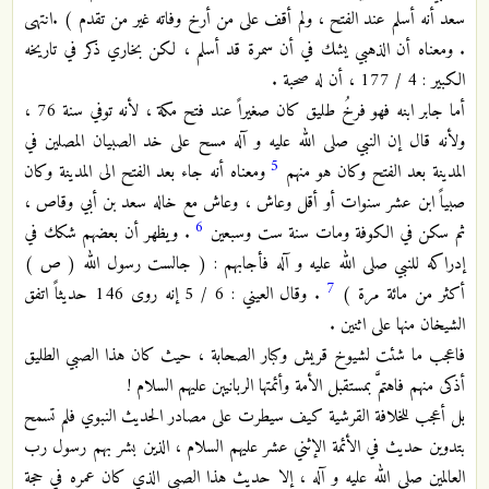
سعد أنه أسلم عند الفتح ، ولم أقف على من أرخ وفاته غير من تقدم ) .انتهى
. ومعناه أن الذهبي يشك في أن سمرة قد أسلم ، لكن بخاري ذكر في تاريخه
الكبير : 4 / 177 ، أن له صحبة .
أما جابر ابنه فهو فرخُ طليق كان صغيراً عند فتح مكة ، لأنه توفي سنة 76 ،
ولأنه قال إن النبي صلى الله عليه و آله مسح على خد الصبيان المصلين في
5
المدينة بعد الفتح وكان هو منهم
ومعناه أنه جاء بعد الفتح الى المدينة وكان
صبياً ابن عشر سنوات أو أقل وعاش ، وعاش مع خاله سعد بن أبي وقاص ،
6
ثم سكن في الكوفة ومات سنة ست وسبعين
. ويظهر أن بعضهم شكك في
إدراكه للنبي صلى الله عليه و آله فأجابهم : ( جالست رسول الله ( ص )
7
أكثر من مائة مرة )
. وقال العيني : 6 / 5 إنه روى 146 حديثاً اتفق
الشيخان منها على اثنين .
فاعجب ما شئت لشيوخ قريش وكبار الصحابة ، حيث كان هذا الصبي الطليق
أذكى منهم فاهتمَّ بمستقبل الأمة وأئمتها الربانيين عليهم السلام !
بل أعجب للخلافة القرشية كيف سيطرت على مصادر الحديث النبوي فلم تسمح
بتدوين حديث في الأئمة الإثني عشر عليهم السلام ، الذين بشر بهم رسول رب
العالمين صلى الله عليه و آله ، إلا حديث هذا الصبي الذي كان عمره في حجة