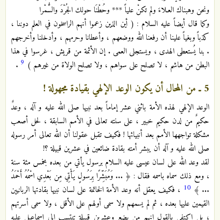
ونحن وهبناك العـلاءَ ولم تكنْ علياً *** وحُطْنَا حولك الجُرْدَ والسُّمْرا
وكما قال أيضاً عليه السلام : ( أين الذين زعموا أنهم الراسخون في العلم دوننا ،
كذباً وبغياً علينا أن رفعنا الله ووضعهم ، وأعطانا وحرمهم ، وأدخلنا وأخرجهم
. بنا يُستعطى الهدى ، ويستجلى العمى . إن الأئمة من قريش ، غرسوا في هذا
9
البطن من هاشم ، لا تصلح على سواهم ، ولا تصلح الولاة من غيرهم )
.
5 ـ من المحال أن يكون الوعد الإلهي بقيادة مجهولة !
الوعد الإلهي لهذه الأمة باثني عشر إماماً بعد نبيها صلى الله عليه و آله ، وعدٌ
حكيمٌ من لدن حكيم خبير ، على سنته تعالى في الأمم السابقة ، لحل أصعب
مشكلة تواجهها الأمم بعد أنبيائها ! فكيف تقبل عقولنا أن الله تعالى أمر رسوله
صلى الله عليه و آله أن يبشر أمته بقادة ضائعين في عشرين قبيلة ؟!
لقد وعد الله على لسان عيسى عليه السلام برسول يأتي من بعده بخمس مئة سنة
، ومع ذلك سماه باسمه فقال : ﴿ ... وَمُبَشِّرًا بِرَسُولٍ يَأْتِي مِن بَعْدِي اسْمُهُ أَحْمَدُ
10
... ﴾
، فكيف يعقل أنه وعد الأمة الخاتمة على لسان نبيها بقادتها الربانيين
القيمين عليها بعده ، ثم لم يسمهم ولا سمى أولهم على الأقل ، ولا سمى أسرتهم
، بل اكتفي بالقول إنهم من بضع وعشرين قبيلة تنتسب الى إسماعيل عليه