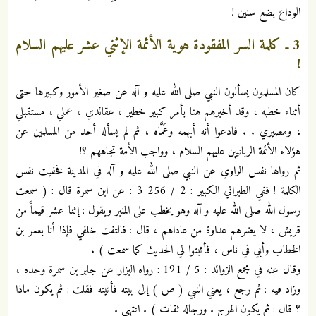
الوداع بضع سنين !
3 ـ كلمة السر المفقودة هوية الأئمة الإثني عشر عليهم السلام
!
كان المسلمون يسألون النبي صلى الله عليه و آله عن صغير الأمور وكبيرها حتى
أثناء خطبه ، وقد أخبرهم هنا بأمر كبير خطير ، عقائدي ، عملي ، مستقبلي
، ومصيري . . فادعوا أنه أبهمه وعَمَّاه ، ثم لم يسأله أحد من المسلمين عن
هؤلاء الأئمة الربانيين عليهم السلام ، وواجب الأمة تجاههم ؟!
ثم رواها نفس الراوي عن النبي صلى الله عليه و آله في المدينة فخفيت نفس
الكلمة ! ففي الطبراني الكبير : 2 / 256 3 : عن ابن سمرة قال : ( سمعت
رسول الله صلى الله عليه و آله وهو يخطب على المنبر ويقول : إثنا عشر قيماًَ من
قريش ، لا يضرهم عداوة من عاداهم ، قال : فالتفت خلفي فإذا أنا بعمر بن
الخطاب وأبي في ناس ، فأثبتوا لي الحديث كما سمعت ) .
وقال عنه في مجمع الزوائد : 5 / 191 : رواه البزار عن جابر بن سمرة وحده ،
وزاد فيه : ثم رجع ، يعني النبي ( ص ) إلى بيته فأتيته فقلت : ثم يكون ماذا
؟ قال : ثم يكون الهرج . ورجاله ثقات ) . انتهى .