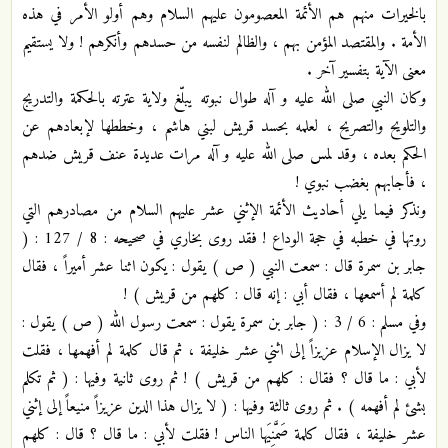
بالخيرات منهم هم الأئمة المعصومون عليهم السلام وهم أولو الأمر في هذه
الأمة . والمقتصد المؤمن بهم ، والظالم لنفسه من حسدهم وأنكرهم ! ولا يستقيم
معنى الآية بتفسير آخر .
وكان النبي صلى الله عليه و آله طوال نبوته يبلّغ ولاية عترته بالحكمة والتدريج
والتلويح والتصريح ، لعلمه بحسد قريش لبني هاشم ، وخططها لإبعادهم عن
الحكم بعده ، وقد لمس صلى الله عليه و آله مرات عديدة عنف قريش ضدهم
، فأجابهم بغضب نبوي !
ونذكر فيما يلي أحاديث الأئمة الإثني عشر عليهم السلام من مصادرهم التي
روتها في خطبه في حجة الوداع ! فقد روى بخاري في صحيحه : 8 / 127 : (
جابر بن سمرة قال : سمعت النبي ( ص ) يقول : يكون اثنا عشر أميراً ، فقال
كلمة لم أسمعها ، فقال أبي : إنه قال : كلهم من قريش ) !
وفي مسلم : 6 / 3 : ( جابر بن سمرة يقول : سمعت رسول الله ( ص ) يقول :
لا يزال الإسلام عزيزاً إلى اثني عشر خليفة ، ثم قال كلمة لم أفهمها ، فقلت
لأبي : ما قال ؟ فقال : كلهم من قريش ) ! ثم روى ثانية وفيها : ( ثم تكلم
بشئ لم أفهمه ) . ثم روى ثالثة وفيها : ( لا يزال هذا الدين عزيزاً منيعاً إلى إثني
عشر خليفة ، فقال كلمة صَمَّنِيَها الناس ! فقلت لأبي : ما قال ؟ قال : كلهم