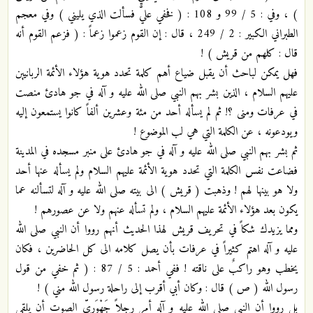
) ، وفي : 5 / 99 و 108 : ( فخفي عليَّ فسألت الذي يليني ) وفي معجم
الطبراني الكبير : 2 / 249 ، قال : إن القوم زعموا زعماً : ( فزعم القوم أنه
قال : كلهم من قريش ) !
فهل يمكن لباحث أن يقبل ضياع أهم كلمة تحدد هوية هؤلاء الأئمة الربانيين
عليهم السلام ، الذين بشر بهم النبي صلى الله عليه و آله في جو هادئ منصت
في عرفات ومنى ؟! ثم لم يسأله أحد من مئة وعشرين ألفاً كانوا يستمعون إليه
ويودعونه ، عن الكلمة التي هي لب الموضوع !
ثم بشر بهم النبي صلى الله عليه و آله في جو هادئ على منبر مسجده في المدينة
فضاعت نفس الكلمة التي تحدد هوية الأئمة عليهم السلام ولم يسأله عنها أحد
ولا هو بينها لهم ! وذهبت ( قريش ) الى بيته صلى الله عليه و آله لتسألنه عما
يكون بعد هؤلاء الأئمة عليهم السلام ، ولم تسأله عنهم ولا عن عصورهم !
ومما يزيدك شكاً في تحريف قريش لهذا الحديث أنهم رووا أن النبي صلى الله
عليه و آله اهتم كثيراً في عرفات بأن يصل كلامه الى كل الحاضرين ، فكان
يخطب وهو راكبٌ على ناقته ! ففي أحمد : 5 / 87 : ( ثم خفي من قول
رسول الله ( ص ) قال : وكان أبي أقرب إلى راحلة رسول الله مني ) !
بل رووا أن النبي صلى الله عليه و آله أمر رجلاً جَهْوَرِيّ الصوت أن يلقي