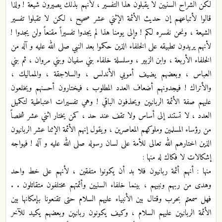
لكن الشراح السنيين لا يقبلون هذا التفسير ، لأنهم بذلك يصيرون شيعة ! ولذا
قالوا لأتباعهم إن حديث الأئمة الإثني عشر صحيح ، لكن لا تقبلوا تفسير
الشيعة ، ونحن نفسره لكم ! وإلى يومنا هذا لم يجدوا تفسيراً مقنعاً ولن يجدوا !
لأنهم يريدون تطبيقه على الخلفاء الذين حكموا بعد النبي صلى الله عليه و آله من
الخلفاء الأربعة ، وابن الزبير ، وسلسلة خلفاء بني سفيان وبني مروان ، ثم بني
العباس ، وبعضهم يضيف أمويي الأندلس ، والسلاجقة ، والمماليك ،
والأتراك ! فيجدونهم أضعاف العدد المطلوب ، فيختارون أحسنهم ويخلعون
عليهم صفة الأئمة الربانيين ويحذفون الباقي ! وهي تفسيرات اعتباطية لتكميل
العدد ، لا تستند إلى أساس ولا تقف عند حد ، كمن يختار اثني عشر شخصاً
من رؤساء المسلمين وملوكهم المعاصرين ، ويقول إنهم الأئمة الإثنا عشر الربانيون
الذين اختارهم الله تعالى للأمة على لسان رسوله صلى الله عليه و آله ! فيواجه
إشكالات لا فكاك له منها :
منها : أنهم أئمة ربانيون فلا بد أن يكونوا متفقين ، لأنهم على خط واحد
وهدى من ربهم ونبيهم ، بينما خلفاء السنيين وأئمتهم مختلفون متقاتلون . .
فهل سمعتم بحرب وقتال بين الأنبياء عليهم السلام حتى تقنعونا بإمكانها بين
الأئمة الربانيين عليهم السلام ، وكيف يكونون ربانيين وبعضهم يكيد للآخر