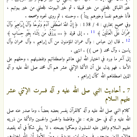
خيَّرَ القبائل فجعلني من خير قبيلة ، ثم خيَّر البيوت فجعلني من خير بيوتهم ،
فأنا خيرهم نفساً وخيرهم بيتاً ) . وحسنه ، ثم روى نحوه وصححه .
وفي صحيح بخاري : 4 / 138 : ﴿ إِنَّ اللّهَ اصْطَفَى آدَمَ وَنُوحًا وَآلَ إِبْرَاهِيمَ وَآلَ
11
عِمْرَانَ عَلَى الْعَالَمِينَ ﴾
. . إلى قوله ﴿ ... يَرْزُقُ مَن يَشَاء بِغَيْرِ حِسَابٍ ﴾
12
. قال ابن عباس : وآل عمران المؤمنون من آل إبراهيم ، وآل عمران وآل
ياسين ، وآل محمد ( ص )) . انتهى .
إلى آخر ما ورد في اختيار الله لبني هاشم واصطفائهم وتفضيلهم ، وحقهم على
الأمة ، فهو يدل على أن الأئمة الإثني عشر هم آل محمد صلى الله عليه و آله
الذين اصطفاهم الله كآل إبراهيم .
7 ـ أحاديث النبي صلى الله عليه و آله فسرت الإثني عشر
عليهم السلام
كلام النبي صلى الله عليه و آله كالقرآن يفسر بعضه بعضاً ، وما صدر عنه صلى
الله عليه و آله في حق عترته : علي وفاطمة والحسن والحسين والأئمة من ذريته
عليهم السلام واتفق عليه المسلمون وحكموا بصحته ، لا يبقي شكاً في أنه يقصد
هؤلاء الذين مدحهم في مناسبات عديدة ، وبيّن للأمة أن الله اختارهم