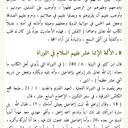
ومدحهم وطهرهم من الرجس تطهيراً ، وأوجب على المسلمين مودتهم ،
وأوجب عليهم أن يقرنوهم به ويصلوا عليهم في صلاتهم ، وحرم عليهم الصدقة
وجعل لهم الخمس في ميزانية الدولة وجعلهم وصيته وأمانته في أمته ، عديلاً
لكتاب الله تعالى وسماهما ( الثقلين ) . فهذه الأحاديث عبرةٌ لمن كان له قلب
، وكفايةٌ لمن ألقى السمع ، وشهادةٌ لمن أراد الحجة .
8 ـ الأئمة الإثنا عشر عليهم السلام في التوراة
قال ابن كثير في النهاية : 6 / 280 : ( في التوراة التي بأيدي أهل الكتاب ما
معناه : إن الله تعالى بشر إبراهيم بإسماعيل ، وأنه ينميه ويكثره ويجعل من ذريته
اثني عشر عظيماً ) . انتهى .
وهو يقصد ما في التوراة الفعلية ـ العهد القديم والجديد : 1 / 25 ـ طبعة مجمع
الكنائس الشرقية ، في سفر التكوين ، الإصحاح السابع عشر ، قال :
( 18 ـ وقال إبراهيم لله ليت إسماعيل يعيش أمامك . 19 ـ فقال الله : بل
سارة امرأتك تلد لك ابناً وتدعو اسمه إسحق ، وأقيم عهدي معه عهداً أبدياً
لنسله من بعده .20 ـ وأما إسماعيل فقد سمعت لك فيه ، ها أنا أباركه وأثمره ،