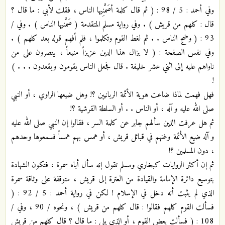
وفي أحمد : 5 / 98 : ( ثم قال كلمة أصَمَّنِيها الناس ، فقلت لأبي : ما قال ؟
قال : كلهم من قريش ) . وفي رواية مسلم المتقدمة ( صَمَّنيها الناس ) . وفي /
93 : ( وضج الناس . . ثم لغط القوم وتكلموا ، فلم أفهم قوله بعد كلهم ) .
وفي نفس الصفحة : ( لا يزال هذا الدين عزيزاً منيعاً ، ينصرون على من
ناواهم عليه إلى اثني عشر خليفة . قال فجعل الناس يقومون ويقعدون . . . )
!
فهل فهمت لماذا ضاعت هوية الأئمة الربانيين ؟! وهل ضيعها الراوي ، أو النبي
صلى الله عليه و آله ، أو الناس . . أو السلطة القرشية ؟!
ثم هل عرفت الذين سألهم جابر عن كلمة السر ، فقالوا إن النبي صلى الله عليه
و آله ضيع الأئمة وغنهم في قبائل قريش ، أو همس بهم همساً فسمعوها وحدهم
، دون المسلمين ؟!
ثم إن أكثر الروايات كبخاري ومسلم تقول إنه سأل أباه سمرة ، فتكون الشهادة
بتوسيع دائرة الإمامة والقيادة من العترة إلى قريش ، متوقفة على وثاقة سمرة
الذي لم يثبت أنه دخل في الإسلام ! لكن في رواية أحمد : 5 / 92 : (
فسألت القوم كلهم فقالوا : قال كلهم من قريش ) ، ونحوه / 90 ، وفي /
108 : ( فسألت بعض القوم ، أو الذي يلي : ما قال ؟ قال كلهم من قريش