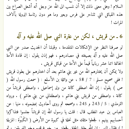
السلام ! وهل معنى ذلك إلا أن ننسب الى الله عز وجل أنه أشعل الصراع بين
هذه القبائل التي تتناحر على فرس وبعير وما هو دون رئاسة الدولة بآلاف
المرات !
6 ـ من قريش ، لكن من عترة النبي صلى الله عليه و آله
لو صرفنا النظر عن الإشكالات المتقدمة ، وقبلنا أن الحديث صدر عن النبي
صلى الله عليه و آله بصيغته في مصادرهم ، فهو إذن يقول : إن قادة الأمة
الخاتمة اثنا عشر ربانياً قيماً على الأمة من قبائل قريش .
ولا يمكن أن يختارهم الله من غير بني هاشم بعد أن اختارهم على بطون قريش
! ففي صحيح مسلم : 7 / 58 ، عن واثلة بن الأسقع : ( سمعت رسول الله (
ص ) يقول : إن الله اصطفى كنانة من ولد إسماعيل ، واصطفى قريشاً من
كنانة ، واصطفى من قريش بني هاشم ، واصطفاني من بني هاشم ) . ورواه
الترمذي : 5 / 243 و 245 ، وصححه ثم روى أحاديث بمضمونه ، منها : عن
العباس بن عبد المطلب قال : قلت يا رسول الله إن قريشاً جلسوا فتذاكروا
أحسابهم بينهم ، فجعلوا مثلك مثل نخلة في كبوة من الأرض ( الكَبْوَة : المزبلة
! ) فقال النبي : إن الله خلق الخلق فجعلني من خير فرقهم وخير الفريقين ، ثم