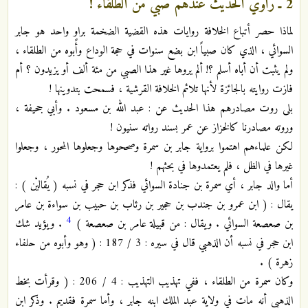
2 ـ راوي الحديث عندهم صبي من الطلقاء !
لماذا حصر أتباع الخلافة روايات هذه القضية الضخمة براوٍ واحد هو جابر
السوائي ، الذي كان صبياً ابن بضع سنوات في حجة الوداع وأبوه من الطلقاء ،
ولم يثبت أن أباه أسلم ؟! ألم يروها غير هذا الصبي من مئة ألف أو يزيدون ؟ أم
فازت روايته بالجائزة لأنها تلائم الخلافة القرشية ، فسمحت بتدوينها !
بلى روت مصادرهم هذا الحديث عن : عبد الله بن مسعود . وأبي جحيفة ،
وروته مصادرنا كالخزاز عن عمر بسند رواته سنيون !
لكن علماءهم اهتموا برواية جابر بن سمرة وصححوها وجعلوها المحور ، وجعلوا
غيرها في الظل ، فلم يعتمدوها في بحثهم !
أما والد جابر ، أي سمرة بن جنادة السوائي فذكر ابن حجر في نسبه ( يُقاليْن ) :
يقال : ( ابن عمرو بن جندب بن حجير بن رئاب بن حبيب بن سواءة بن عامر
4
بن صعصعة السوائي . ويقال : من قبيلة عامر بن صعصعة )
. ويؤيد شك
ابن حجر في نسبه أن الذهبي قال في سيره : 3 / 187 : ( وهو وأبوه من حلفاء
زهرة ) .
وكان سمرة من الطلقاء ، ففي تهذيب التهذيب : 4 / 206 : ( وقرأت بخط
الذهبي أنه مات في ولاية عبد الملك ابنه جابر ، وأما سمرة فقديم . وذكر ابن