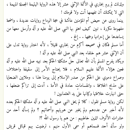
ولذلك لم يروِ بخاري في الأئمة الإثني عشر إلا هذه الرواية اليتيمة المجملة المبهمة ،
التي لا يمكنك أن تفهمها أنت ولا قومك !
بينما روى عن حيض أم المؤمنين عائشة في حجة الوداع روايات عديدة ، واضحة
مفهومة مكررة ، تبين كيف اهتم بها النبي صلى الله عليه و آله وأرسل معها من
يساعدها على إحرامها وحجها . . إلخ .
أما مسلم فكان في صحيحه أكرم من بخاري قليلاً ، لأنه اختار رواية تدل على
أن الإثني عشر هم خلفاء بعد النبي صلى الله عليه و آله !
ويكاد يفرح المسلم بأن الله تعالى حلَّ مشكلة الحكم بعد نبيه صلى الله عليه و آله
فعين هؤلاء الأئمة عليهم السلام ، فلا يحتاج الأمر إلى سقيفة واختلاف
وصراع دموي على الحكم من صدر الإسلام إلى يومنا هذا ، وملايين الضحايا
على مذبح الخلافة ، وانقساماتٍ حادة في الأمة ، أدت إلى تراكم ضعفها ،
حتى انهارت خلافتها وكيانها على يد العثمانيين !
لكن رواية مسلم تقول : كلا لم يحل النبي صلى الله عليه و آله مشكلة الحكم بعده
لأنه أخبر عن عددهم ولم يخبر عن هويتهم وأسمائهم ؟ ولم يسأله أحد من
عشرات الألوف الذين خاطبهم : من هم يا رسول الله ؟!
ولو سأله أحد فسماهم أو سمى الأول منهم ، لرضيت بهم قبائل قريش