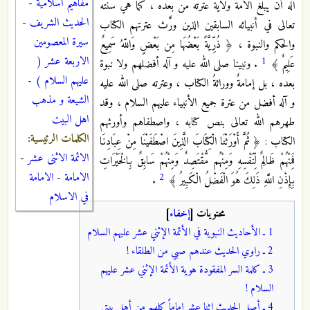
مفاهيم اسلامية
-
آله أن يبلغ الأمة ولاية عترته من بعده ، كما هي سنته
الحديث الشريف
-
تعالى في أنبيائه السابقين الذين ورَّث عترتهم الكتاب
سيرة المعصومين
والحكم والنبوة ، ﴿ ذُرِّيَّةً بَعْضُهَا مِن بَعْضٍ وَاللّهُ سَمِيعٌ
الاربعة عشر (
1
عَلِيمٌ ﴾
. ونبينا صلى الله عليه و آله أفضلهم ولا نبوة
عليهم السلام )
-
بعده ، بل إمامةٌ ووراثةُ الكتاب ، وعترته صلى الله عليه
الشيعة و مذهب
و آله أفضل من عترة جميع الأنبياء عليهم السلام ، وقد
اهل البيت
طهرهم الله تعالى بنص كتابه ، واصطفاهم وأورثهم
الكلمات الرئيسية:
الكتاب : ﴿ ثُمَّ أَوْرَثْنَا الْكِتَابَ الَّذِينَ اصْطَفَيْنَا مِنْ عِبَادِنَا
الائمة الاثنى عشر
-
فَمِنْهُمْ ظَالِمٌ لِّنَفْسِهِ وَمِنْهُم مُّقْتَصِدٌ وَمِنْهُمْ سَابِقٌ بِالْخَيْرَاتِ
الامامة
-
الامامة
2
بِإِذْنِ اللَّهِ ذَلِكَ هُوَ الْفَضْلُ الْكَبِيرُ ﴾
.
في الاسلام
محتويات
[
إخفاء
]
1 ـ الأحاديث النبوية في الأئمة الإثني عشر عليهم السلام
2 ـ راوي الحديث عندهم صبي من الطلقاء !
3 ـ كلمة السر المفقودة هوية الأئمة الإثني عشر عليهم
السلام !
4 ـ أصل الحديث اثنا عشر إماماً كلهم من أهل بيتي