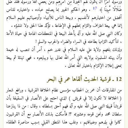
وَرَسُولُهُ أَمْرًا أَن يَكُونَ لَهُمُ الْخِيَرَةُ مِنْ أَمْرِهِمْ وَمَن يَعْصِ اللَّهَ وَرَسُولَهُ فَقَدْ ضَلَّ
17
ضَلَالًا مُّبِينًا ﴾
. وهو الحكيم الخبير بما يصلح عباده ، واختياره للناس
أفضل من اختيارهم لأنفسهم . وبيعة الناس للأنبياء وأوصيائهم عليهم السلام
إنما هي بيعة اعتراف والتزام بحقهم في الإطاعة ، تؤكد هذا الحق ولا تنشؤه .
وكان النبي صلى الله عليه و آله يأخذ البيعة في المنعطفات الهامة في حياة الأمة
، لتأكيد التزامها بطاعته في السراء والضراء والحرب والسلم !
ولذلك بلغهم ولاية علي عليه السلام في غدير خم ، أمر أن تنصب له خيمة
وأن يهنئه المسلمون بولايته التي أمر الله تعالى بها ويبايعوه ، فهي تهنئة ثم بيعة
بمعنى إعلان الإلتزام باختيار الله تعالى .
12 ـ قرشية الحديث ألقاها عمر في البحر
من المفارقات أن عمر بن الخطاب مؤسس نظام الخلافة القرشية ، ورافع شعار
( الخلافة لا تكون إلا في قريش ) الذي احتج على الأنصار في السقيفة بأن
قريشاً قبيلة النبي صلى الله عليه و آله فهم أحق بسلطانه ، وقال : من ذا ينازعنا
سلطان محمد ونحن قومه وعشيرته ؟! فأسكت بذلك الأنصار مع أن القرشيون
كانوا في بلدهم وضيافتهم ، وغلب هذا المنطق القبلي بسبب مناصرة الطلقاء