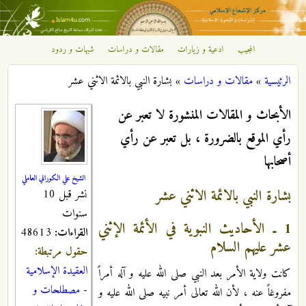
تجاوز إلى المحتوى الرئيسي
المجيب
ادعية و زيارات
مقالات و دراسات
شبهات و ردود
مركز
الرئيسية
»
مقالات و دراسات
»
بشارة النبي بالائمة الاثني عشر
الإشعاع
أنت هنا
الأبحاث و المقالات المنشورة لا تعبر عن
الإسلامي
رأي الموقع بالضرورة ، بل تعبر عن رأي
أصحابها
الشيخ علي الكوراني العاملي
بشارة النبي بالائمة الاثني عشر
نشر قبل 10
سنوات
1 ـ الأحاديث النبوية في الأئمة الإثني
القراءات:
48613
عشر عليهم السلام
حقول مرتبطة:
العقيدة الإسلامية
كانت ولاية الأمر بعد النبي صلى الله عليه و آله أمراً
-
مصطلحات و
مفروغاً عنه ، لأن الله تعالى أمر نبيه صلى الله عليه و