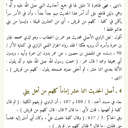
.انتهى . فهي ظاهرة لا مثيل لها في جميع أحاديث النبي صلى الله عليه و آله !
وهي دليل قاطع على أن أمر هذا الحديث مهم جداً جداً ، وأن في الأمر سراً
يكمن في كلمة : كلهم من قريش ، أي من العشرين قبيلة ، وليسوا من بني
هاشم فقط !
أقول : لعل الراوي الأصلي للحديث هو عمر بن الخطاب ، وهو الذي صححه لجابر
بن سمرة وأمره أن يرويه هكذا ! فقد رواه الخزاز القمي الرازي في كفاية الأثر /
90 ، بسنده عن المفضل بن حصين ، عن عمر بدون ابن سمرة وأبيه ، وبدون
أبي جحيفة وعمه ! قال عمر : ( سمعت رسول الله صلى الله عليه و آله يقول :
الأئمة بعدي اثنا عشر ، ثم أخفى صوته فسمعته يقول : كلهم من قريش ) .
انتهى .
4 ـ أصل الحديث اثنا عشر إماماً كلهم من أهل بيتي
جاء في مسند أحمد : 5 / 100 و 107 ، أن الراوي لم يفهم الكلمة : ( ثم قال
كلمة لم أفهمها ، قلت لأبي : ما قال ؟ قال : قال كلهم من قريش ) .
وفي الحاكم : 3 / 617 : ( وقال كلمة خفيت عليَّ ، وكان أبي أدنى إليه مجلساً
مني فقلت : ما قال ؟ فقال كلهم من قريش ) .