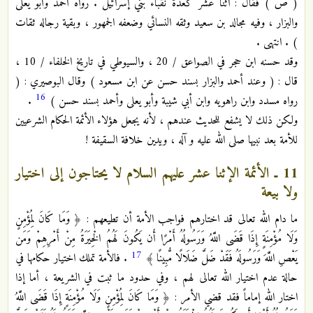
( ص ) فقال : اثنا عشر كعدة نقباء بني إسرائيل . رواه أحمد وأبو يعلى
والبزار ، وفيه مجالد بن سعيد وثقه النسائي وضعفه الجمهور ، وبقية رجاله ثقات
) . انتهى .
وقد حسنه ابن حجر في الصواعق / 20 ، والسيوطي في تاريخ الخلفاء / 10 ،
قال : ( وعند أحمد والبزار بسند حسن عن ابن مسعود ) وقال البوصيري : (
16
رواه مسدد وابن راهويه وابن أبي شيبة وأبو يعلى وأحمد بسند حسن )
.
ولكن ذلك لا يشفع للحديث عندهم ، لأنه يجعل هؤلاء الأئمة الحكام الشرعيين
للأمة بعد نبيها صلى الله عليه و آله ، ويدين خلافة السقيفة !
11 ـ الأئمة الإثنا عشر عليهم السلام لا يحتاجون إلى اختيار
ولا بيعة
ما دام الله تعالى قد اختارهم فواجب الأمة أن تطيعهم : ﴿ وَمَا كَانَ لِمُؤْمِنٍ
وَلَا مُؤْمِنَةٍ إِذَا قَضَى اللَّهُ وَرَسُولُهُ أَمْرًا أَن يَكُونَ لَهُمُ الْخِيَرَةُ مِنْ أَمْرِهِمْ وَمَن
17
يَعْصِ اللَّهَ وَرَسُولَهُ فَقَدْ ضَلَّ ضَلَالًا مُّبِينًا ﴾
. فالأمة تملك اختيار حكامها في
حالة عدم اختيار الله تعالى لهم ، وفي حدود ما ثبت في الشريعة ، أما إذا
اختار الله إماماً فقد قضي الأمر : ﴿ وَمَا كَانَ لِمُؤْمِنٍ وَلَا مُؤْمِنَةٍ إِذَا قَضَى اللَّهُ