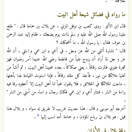
خلافته
.
ما رواه في فضائل شيعة أهل البيت
قال ابن الأثير : روى كعب بن نوفل المزني ، عن بلال بن حمامة قال : " طلع
علينا رسول الله صلى الله عليه و سلم ذات يوم يضحك ، فقام إليه عبد الرحمن
بن عوف فقال : يا رسول الله ، ما أضحكك ؟
قال: " بشارة أتتني من الله عز وجل ، في أخي و ابن عمي و ابنتي ؛ أن الله
عز و جل لما أراد أن يزوج علياً من فاطمة رضي الله عنهما أمر رضوان فهز
شجرة طوبي فنثرت رقاقاً ، يعني صكاكاً ، بعدد محبينا أهل البيت ، ثم أنشأ من
تحتها ملائكة من نور ، فأخذ كل ملك رقاقاً ، فإذا استوت القيامة غدا بأهلها
، ماجت الملائكة في الخلائق ؛ فلا يلقون محباً لنا أهل البيت إلا أعطوه رقا فيه
براءة من النار ، فنثار أخي و ابن عمي فكاك رجال و نساء من أمتي من النار "
.
أخرجه أبو موسى و قال : هذا حديث غريب لا طريق له سواه ، و بلال هذا
6
قيل : هو بلال بن رباح المؤذن ، و حمامة: أمه نسب إليها
.
دقة بلال في الأذان