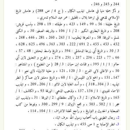
244 و 245 و 246 .
و ذكر جملة منها في هامش تهذيب الكمال ـ ( ج 4 / ص 288) و هامش تاريخ
الإسلامي للذهبي في ترجمة بلال . بتحقيق : عمر عبد السلام تدمري .
تاريخ خليفة : 56 ، 99 ، 149 ، 423 ، و طبقاته : 19 ، 298 ، ونسب قريش:
208 ، و تاريخ البخاري الكبير : 2 / 1 / 106 ، وتاريخه الصغير: 30 ، و الكنى
لمسلم ، الورقة: 58 ، و المعرفة ليعقوب: 1 / 243 ، 260 ، 281 ، 446 ، 248 ،
452 ، 453 ، 455 ، 2 691 / 222 ، 303 ، 363 ، 496 ، 625 ، 628 ،
3 / 30 ، و تاريخ أبي زرعة الدمشقي : 594 ، و تاريخ واسط لبحشل : 48 ، 57 ،
66 ، 77 ، 223 ، 236 ، 237 ، 251 ، 274 ، و الجرح و التعديل لابن أبي
حاتم : 1 / 1 / 395 ، و ثقات ابن حبان : 3 / 28 ( من المطبوع ) ، و المشاهير :
50 ، و الاغاني لابي الفرج : 3 / 120 ـ 121 ، و حلية الاولياء لابي نعيم : 1 /
147 ـ 151 ، و الجمع لابن القيسراني : 1 / 60 ، و تاريخ دمشق لابن عساكر ( انظر
تهذيبه : 3 / 304 ـ 318 ) ، و أسد الغابة لابن الاثير : 1 / 206 ـ 209 ، و تهذيب
الاسماء للنووي : 1 / 136 ـ 137 ، وتذهيب الذهبي : الورقة 93 ، و الكاشف : 1 /
165 ، و تاريخ الاسلام : 2 / 3 ، وإكمال مغلطاي : 2 / الورقة : 31 ، وتهذيب ابن
حجر : 1 / 502 ـ 503 ، و مجمع الزوائد : 9 / 299 ـ 300 ، وغيرها من كتب
الصحابة و الحديث و التواريخ ، و راجع تحفة الاشراف : 1 / 104 ـ 114 .
2.
رجال الطوسي باب أصحاب رسول الله حرف الباء .
3.
انظر الإصابة ج 1 ص 455 ، و تهذيب الكمال .