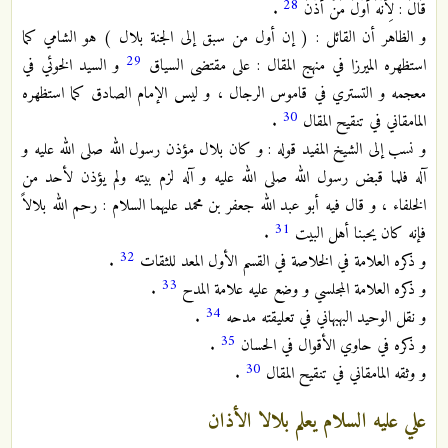
28
قَالَ : لِأَنَّهُ أَوَّلُ مَنْ أَذَّنَ
.
و الظاهر أن القائل : ( إن أول من سبق إلى الجنة بلال ) هو الشامي كما
29
استظهره الميرزا في منهج المقال : على مقتضى السياق
و السيد الخوئي في
معجمه و التستري في قاموس الرجال ، و ليس الإمام الصادق كما استظهره
30
المامقاني في تنقيح المقال
.
و نسب إلى الشيخ المفيد قوله : و كان بلال مؤذن رسول الله صلى الله عليه و
آله فلما قبض رسول الله صلى الله عليه و آله لزم بيته ولم يؤذن لأحد من
الخلفاء ، و قال فيه أبو عبد الله جعفر بن محمد عليهما السلام : رحم الله بلالاً
31
فإنه كان يحبنا أهل البيت
.
32
و ذكره العلامة في الخلاصة في القسم الأول المعد للثقات
.
33
و ذكره العلامة المجلسي و وضع عليه علامة المدح
.
34
و نقل الوحيد البهبهاني في تعليقته مدحه
.
35
و ذكره في حاوي الأقوال في الحسان
.
30
و وثقه المامقاني في تنقيح المقال
.
علي عليه السلام يعلم بلالا الأذان