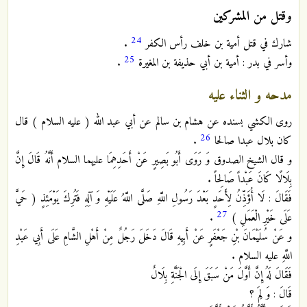
وقتل من المشركين
24
شارك في قتل أمية بن خلف رأس الكفر
.
25
وأسر في بدر : أمية بن أبي حذيفة بن المغيرة
.
مدحه و الثناء عليه
روى الكشي بسنده عن هشام بن سالم عن أبي عبد الله ( عليه السلام ) قال
26
كان بلال عبدا صالحا
.
و قال الشيخ الصدوق وَ رَوَى أَبُو بَصِيرٍ عَنْ أَحَدِهِمَا عليهما السلام أَنَّهُ قَالَ إِنَّ
بِلَالًا كَانَ عَبْداً صَالِحاً .
فَقَالَ : لَا أُؤَذِّنُ لِأَحَدٍ بَعْدَ رَسُولِ اللَّهِ صَلَّى اللَّهُ عَلَيْهِ وَ آلِهِ فَتُرِكَ يَوْمَئِذٍ ( حَيَّ
27
عَلَى خَيْرِ الْعَمَلِ )
.
و عَنْ سُلَيْمَانَ بْنِ جَعْفَرٍ عَنْ أَبِيهِ قَالَ دَخَلَ رَجُلٌ مِنْ أَهْلِ الشَّامِ عَلَى أَبِي عَبْدِ
اللَّهِ عليه السلام .
فَقَالَ لَهُ إِنَّ أَوَّلَ مَنْ سَبَقَ إِلَى الْجَنَّةِ بِلَالٌ
قَالَ : وَ لِمَ ؟