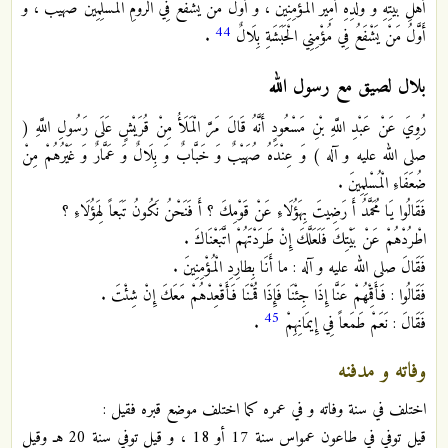
أَهْلِ بَيْتِهِ وَ وُلْدِهِ أَمِيرُ الْمُؤْمِنِينَ ، وَ أَوَّلُ مَنْ يَشْفَعُ فِي الرُّومِ الْمُسْلِمِينَ صُهَيْبٌ ، وَ
44
أَوَّلُ مَنْ يَشْفَعُ فِي مُؤْمِنِي الْحَبَشَةِ بِلَالٌ
.
بلال لصيق مع رسول الله
رُوِيَ عَنْ عَبْدِ اللَّهِ بْنِ مَسْعُودٍ أَنَّهُ قَالَ مَرَّ الْمَلَأُ مِنْ قُرَيْشٍ عَلَى رَسُولِ اللَّهِ (
صلى الله عليه و آله ) وَ عِنْدَهُ صُهَيْبٌ وَ خَبَّابٌ وَ بِلَالٌ وَ عَمَّارٌ وَ غَيْرُهُمْ مِنْ
ضُعَفَاءِ الْمُسْلِمِينَ .
فَقَالُوا يَا مُحَمَّدُ أَ رَضِيتَ بِهَؤُلَاءِ عَنْ قَوْمِكَ ؟ أَ فَنَحْنُ نَكُونُ تَبَعاً لِهَؤُلَاءِ ؟
اطْرُدْهُمْ عَنْ بَيْتِكَ فَلَعَلَّكَ إِنْ طَرَدْتَهُمْ اتَّبَعْنَاكَ .
فَقَالَ صلى الله عليه و آله : ما أَنَا بِطارِدِ الْمُؤْمِنِينَ .
فَقَالُوا : فَأَقِمْهُمْ عَنَّا إِذَا جِئْنَا فَإِذَا قُمْنَا فَأَقْعِدْهُمْ مَعَكَ إِنْ شِئْتَ .
45
فَقَالَ : نَعَمْ طَمَعاً فِي إِيمَانِهِمْ
.
وفاته و مدفنه
اختلف في سنة وفاته و في عمره كما اختلف موضع قبره فقيل :
قيل توفي في طاعون عمواس سنة 17 أو 18 ، و قيل توفي سنة 20 هـ وقيل