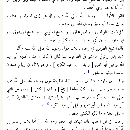
أن أبا بكر هو الذي أعتقه .
القول الأول
: أن رسول الله صلى الله عليه و آله هو الذي اشتراه و أعتقه .
حيث عبروا أنه مولى رسول الله أي عبده .
ذكر ذلك : الواقدي ، و ابن إسحاق ، و الشيخ الطوسي ، و الشيخ الصدوق ، و
ابن داود ، و ابن أبي الحديد ، و الاسكافي و غيرهم .
قال الشيخ الطوسي في رجاله : بلال مولى رسول الله صلى الله عليه و آله
شهد بدرا و توفي بدمشق في الطاعون سنة ثماني ( ثمان ) عشرة كنيته أبو عبد
الله و قيل أبو عمرو [ و يقال أبو عبد الكريم ‏] . و هو بلال بن رباح مدفون
14
بباب الصغير بدمشق
.
و قال ابن داود : بلال بن رباح ـ بالباء المفردة مولى رسول الله صلى الله عليه
و آله و سلم ، ل ، ي ، كان صالحا [ جخ ‏] و قال [ كش ‏]: روى عن النبي
صلى الله عليه و آله و سلم حسب ، شهد بدرا و توفي في دمشق بالطاعون كنيته
15
أبو عبد الله و قيل أبو عمرو و قيل أبو عبد الكريم
.
و نقل العلامة ما ذكره الكشي فقط .
و قال ابن أبي الحديد قال شيخنا أبو جعفر رحمه الله : ( أما بلال و عامر بن
فُهَيْرة ، فإنما أعتقهما رسول الله صلى الله عليه و آله ، روى ذلك الواقدي و