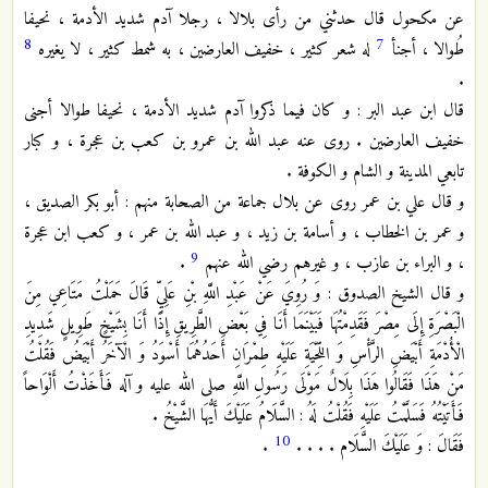
عن مكحول قال حدثني من رأى بلالا ، رجلا آدم شديد الأدمة ، نحيفا
8
7
طُوالا ، أجنأ
له شعر كثير ، خفيف العارضين ، به شمط كثير ، لا يغيره
.
قال ابن عبد البر : و كان فيما ذكروا آدم شديد الأدمة ، نحيفا طوالا أجنى
خفيف العارضين . روى عنه عبد الله بن عمرو بن كعب بن عجرة ، و كبار
تابعي المدينة و الشام و الكوفة .
و قال علي بن عمر روى عن بلال جماعة من الصحابة منهم : أبو بكر الصديق ،
و عمر بن الخطاب ، و أسامة بن زيد ، و عبد الله بن عمر ، و كعب ابن عجرة
9
، و البراء بن عازب ، و غيرهم رضي الله عنهم
.
و قال الشيخ الصدوق : وَ رُوِيَ عَنْ عَبْدِ اللَّهِ بْنِ عَلِيٍّ قَالَ حَمَلْتُ مَتَاعِي مِنَ
الْبَصْرَةِ إِلَى مِصْرَ فَقَدِمْتُهَا فَبَيْنَمَا أَنَا فِي بَعْضِ الطَّرِيقِ إِذَا أَنَا بِشَيْخٍ طَوِيلٍ شَدِيدِ
الْأُدْمَةِ أَبْيَضِ الرَّأْسِ وَ اللِّحْيَةِ عَلَيْهِ طِمْرَانِ أَحَدُهُمَا أَسْوَدُ وَ الْآخَرُ أَبْيَضُ فَقُلْتُ
مَنْ هَذَا فَقَالُوا هَذَا بِلَالٌ مَوْلَى رَسُولِ اللَّهِ صلى الله عليه و آله فَأَخَذْتُ أَلْوَاحاً
فَأَتَيْتُهُ فَسَلَّمْتُ عَلَيْهِ فَقُلْتُ لَهُ : السَّلَامُ عَلَيْكَ أَيُّهَا الشَّيْخُ .
10
فَقَالَ : وَ عَلَيْكَ السَّلَام‏ . . . .
.