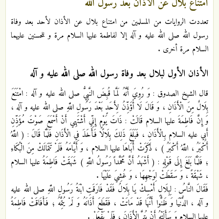
امتناع بلال عن الأذان بعد رسول الله
تعددت الروايات من المسلمين من امتناع بلال عن الأذان لأحد بعد وفاة
رسول الله صلى الله عليه و آله إلا لفاطمة عليها السلام مرة و للحسنين عليهما
السلام مرة أخرى .
الأذان الأول لبلال بعد وفاة رسول الله صلى الله عليه و آله
قال الشيخ الصدوق : وَ رُوِيَ أَنَّهُ لَمَّا قُبِضَ النَّبِيُّ صلى الله عليه و آله : امْتَنَعَ
بِلَالٌ مِنَ الْأَذَانِ ، وَ قَالَ لَا أُؤَذِّنُ لِأَحَدٍ بَعْدَ رَسُولِ اللَّهِ صلى الله عليه و آله ،
وَ إِنَّ فَاطِمَةَ عليها السلام قَالَتْ : ذَاتَ يَوْمٍ إِنِّي أَشْتَهِي أَنْ أَسْمَعَ صَوْتَ مُؤَذِّنِ
أَبِي عليه السلام بِالْأَذَانِ ، فَبَلَغَ ذَلِكَ بِلَالًا فَأَخَذَ فِي الْأَذَانِ فَلَمَّا قَالَ : ( اللَّهُ
أَكْبَرُ ، اللَّهُ أَكْبَرُ ) ، ذَكَرَتْ أَبَاهَا عليها السلام ، وَ أَيَّامَهُ فَلَمْ تَتَمَالَكْ مِنَ الْبُكَاءِ
؛ فَلَمَّا بَلَغَ إِلَى قَوْلِهِ : ( أَشْهَدُ أَنَّ مُحَمَّداً رَسُولُ اللَّهِ ) شَهَقَتْ فَاطِمَةُ عليها السلام
، شَهْقَةً ، وَ سَقَطَتْ لِوَجْهِهَا ، وَ غُشِيَ عَلَيْهَا .
فَقَالَ النَّاسُ : لِبِلَالٍ أَمْسِكْ يَا بِلَالُ فَقَدْ فَارَقَتِ ابْنَةُ رَسُولِ اللَّهِ صلى الله عليه
و آله ، الدُّنْيَا وَ ظَنُّوا أَنَّهَا قَدْ مَاتَتْ ، فَقَطَعَ أَذَانَهُ وَ لَمْ يُتِمَّهُ ؛ فَأَفَاقَتْ فَاطِمَةُ
عليها السلام وَ سَأَلَتْهُ أَنْ يُتِمَّ الْأَذَانَ ؛ فَلَمْ يَفْعَلْ .