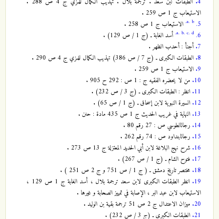
4.
الطبقات لبن سعد . ترجمة بلال . تهذيب الكمال للمزي ج 4 ص 288 .
الاستيعاب ج 1 ص 259 .
a.
b.
5.
الاستيعاب ج 1 ص 258 .
a.
b.
c.
d.
6.
أسد الغابة ـ (ج 1 / ص 129) .
7.
أجنأ : أحدب الظهر .
8.
الطبقات الكبرى ـ (ج 7 / ص 386) تهذيب الكمال للمزي ج 4 ص 290 .
9.
الاستيعاب ج 1 ص 259 .
10.
من‏ لا يحضره ‏الفقيه ج : 1 ص : 292 ح 905 .
11.
انظر : الطبقات الكبرى ـ (ج 3 / ص 232) .
12.
السيرة النبوية لابن إسحاق ـ (ج 1 / ص 65) .
13.
النهاية في غريب الحديث ج 1 ص 435 مادة : حنن .
14.
رجال‏الطوسي ص : 27 رقم 80 .
15.
رجال‏ابن‏داود ص : 74 رقم 262 .
16.
شرح نهج البلاغة لابن أبي الحديد المعتزلة ج 13 ص 273 .
17.
فتوح الشام ـ (ج 1 / ص 267) .
18.
مختصر تاريخ دمشق ـ ( ج 1 / ص 751 و ج 2 ص 251 ) .
19.
انظر الطبقات الكبرى لابن سعد ترجمة بلال ، أسد الغابة ج 1 ص 129 ،
الاستيعاب لابن عبد البر ، الإصابة في تمييز الصحابة و غيرها .
20.
ميزان الاعتدال ج 2 ص 51 ترجمة بقية بن الوليد .
21.
الطبقات الكبرى ـ (ج 3 / ص 232) .