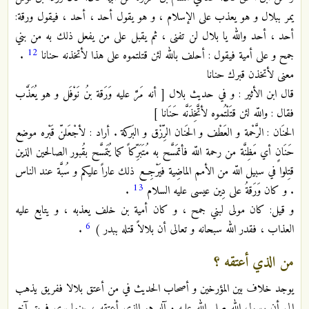
يمر ببلال و هو يعذب على الإسلام ، و هو يقول أحد ، أحد ، فيقول ورقة:
أحد ، أحد والله يا بلال لن تفنى ، ثم يقبل على من يفعل ذلك به من بني
12
جمح و على أمية فيقول : أحلف بالله لئن قتلتموه على هذا لأتخذنه حنانا
.
معنى لأتخذن قبرك حنانا
قال ابن الأثير : و في حديث بلال [ أنه مَرَّ عليه وَرَقة بنُ نَوْفَل و هو يُعَذَّب
فقال : واللّه لئن قتَلْتُموه لأتَّخِذَنَّه حَنَانا ]
الحنَان : الرَّحْمة و العَطْف و الحَنان الرِّزْق و البَركة . أراد : لأجْعَلنّ قَبْره موضع
حَنَانٍ أي مَظِنَّة من رحمة اللّه فأتمَسَّح به مُتَبَرِّكاً كما يُتَمسَّح بقُبور الصالحين الذين
قتِلوا في سبيل اللّه من الأمم الماضِية فيَرْجِع ذلك عاراً عليكم و سُبَّة عند الناس
13
. و كان وَرَقةُ على دِين عيسى عليه السلام
.
و قيل: كان مولى لبني جمح ، و كان أمية بن خلف يعذبه ، و يتابع عليه
6
العذاب ، فقدر الله سبحانه و تعالى أن بلالاً قتله ببدر )
.
من الذي أعتقه ؟
يوجد خلاف بين المؤرخين و أصحاب الحديث في من أعتق بلالا ففريق يذهب
إلى أن رسول الله صلى الله عليه و آله هو الذي أعتقه ، بينما يرى فريق آخر