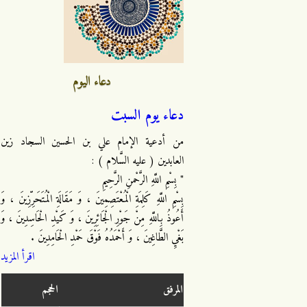
دعاء اليوم
دعاء يوم السبت
من أدعية الإمام علي بن الحسين السجاد زين
العابدين ( عليه السَّلام ) :
" بِسْمِ اللَّهِ الرَّحْمنِ الرَّحِيمِ
بِسْمِ اللَّهِ كَلِمَةِ الْمُعْتَصِمِينَ ، وَ مَقَالَةِ الْمُتَحَرِّزِينَ ، وَ
أَعُوذُ بِاللَّهِ مِنْ جَوْرِ الْجَائِرِينَ ، وَ كَيْدِ الْحَاسِدِينَ ، وَ
بَغْيِ الطَّاغِينَ ، وَ أَحْمَدُهُ فَوْقَ حَمْدِ الْحَامِدِينَ .
اقرأ المزيد
المرفق
الحجم