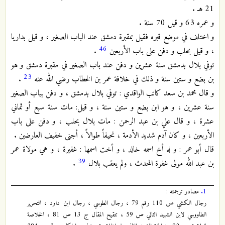
21 هـ .
و عمره 63 و قيل 70 سنة .
و اختلف في موضع قبره فقيل بمقبرة دمشق عند الباب الصغير ، و قيل بداريا
46
، و قيل بحلب و دفن على باب الأربعين
.
توفي بلال بدمشق سنة عشرين و دفن عند باب الصغير في مقبرة دمشق و هو
23
بن بضع و ستين سنة و ذلك في خلافة عمر بن الخطاب رضي الله عنه
.
و قال محمد بن سعد كاتب الواقدي : توفي بلال بدمشق ، و دفن بباب الصغير
سنة عشرين ، و هو ابن بضع و ستين سنة ، و قيل: مات سنة سبع أو ثماني
عشرة ، و قال علي بن عبد الرحمن : مات بلال بحلب ، و دفن على باب
الأربعين ، و كان آدم شديد الأدمة ، نحيفاً طوالاً ، أجنى خفيف العارضين .
قال أبو عمر : و له أخ اسمه خالد ، و أخت اسمها : غفيرة ، و هي مولاة عمر
39
بن عبد الله مولى غفرة المحدث ، ولم يعقب بلال
.
1.
مصادر ترجمته :
رجال الكشي ص 110 رقم 79 ، رجال الطوسي ، رجال ابن داود ، التحرير
الطاووسي لابن الشهيد الثاني ص 59 ، تنقيح المقال ج 13 ص 81 ، الخلاصة