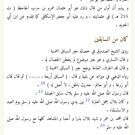
و يبدو أن أول من قال ذلك هو أبو عثمان عمرو بن حرب الجاحظ ( ت
255 هـ ) في عثمانيته ، و رد عليه أبو جعفر الإسكافي كما تقدم عن ابن أبي
الحديد .
كان من السابقين
روى الشيخ الصدوق في خصاله خبر السباق الخمسة :
و قال التستري و هو خبر موضوع لم يتفطن الخصال له .
و قال قد اعترف العامة بوضع خبر ( السباق الخمسة )
رواه الذهبي في ميزانه عن بقية و قال : ( السباق أربعة . . . . . ) ثم قال قال
20
أبو زرعة ، و أبو حاتم : حديث باطل ، لا أصل له )
.
21
قال رسول الله صلى الله عليه و سلم بلال سابق الحبشة
.
22
و كان بلال يحمل العنزة
بين يدي رسول الله صلى الله عليه و سلم يوم العيد
و الاستسقاء .
قال محمد بن عمر و شهد بلال بدرا و أحدا و المشاهد كلها مع رسول الله صلى
23
الله عليه و سلم
.