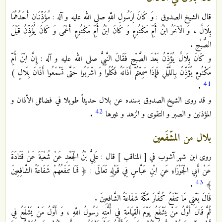
قال الشيخ الصدوق : وَ كَانَ لِرَسُولِ اللَّهِ صلى الله عليه و آله : مُؤَذِّنَانِ أَحَدُهُمَا
بِلَالٌ ، وَ الْآخَرُ ابْنُ أُمِّ مَكْتُومٍ وَ كَانَ ابْنُ أُمِّ مَكْتُومٍ أَعْمَى وَ كَانَ يُؤَذِّنُ قَبْلَ
الصُّبْحِ .
و كَانَ بِلَالٌ يُؤَذِّنُ بَعْدَ الصُّبْحِ فَقَالَ النَّبِيُّ صلى الله عليه و آله : إِنَّ ابْنَ أُمِّ
مَكْتُومٍ يُؤَذِّنُ بِاللَّيْلِ فَإِذَا سَمِعْتُمْ أَذَانَهُ فَكُلُوا وَ اشْرَبُوا حَتَّى تَسْمَعُوا أَذَانَ بِلَالٍ )
41
.
و قد روى الشيخ الصدوق بسنده عن بلال حديثاً طويلا في فضائل الأذان و
42
المؤذنين و الصبر و التقوى و الزهد و غيرها
.
بلال من المشّفَعين
روى ابن شهر آشوب في [ المناقب ] قال : عَلِيُّ بْنُ الْجَعْدِ عَنْ شُعْبَةَ عَنْ قَتَادَةَ
عَنْ أَبِي الْجَوْزَاءِ عَنِ ابْنِ عَبَّاسٍ فِي قَوْلِهِ تَعَالَى : ﴿ فَمَا تَنفَعُهُمْ شَفَاعَةُ الشَّافِعِينَ
43
.
﴾
قَالَ يَعْنِي مَا تَنْفَعُ كُفَّارَ مَكَّةَ شَفَاعَةُ الشَّافِعِينَ .
ثُمَّ قَالَ أَوَّلُ مَنْ يَشْفَعُ يَوْمَ الْقِيَامَةِ فِي أُمَّتِهِ رَسُولُ اللَّهِ ، وَ أَوَّلُ مَنْ يَشْفَعُ فِي