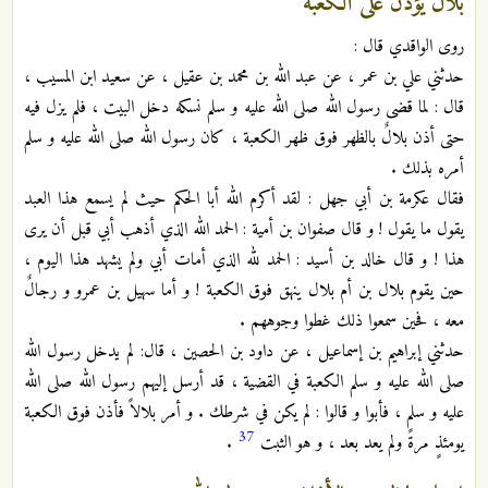
بلال يؤذن على الكعبة
روى الواقدي قال :
حدثني علي بن عمر ، عن عبد الله بن محمد بن عقيل ، عن سعيد ابن المسيب ،
قال : لما قضى رسول الله صلى الله عليه و سلم نسكه دخل البيت ، فلم يزل فيه
حتى أذن بلالٌ بالظهر فوق ظهر الكعبة ، كان رسول الله صلى الله عليه و سلم
أمره بذلك .
فقال عكرمة بن أبي جهل : لقد أكرم الله أبا الحكم حيث لم يسمع هذا العبد
يقول ما يقول ! و قال صفوان بن أمية : الحمد الله الذي أذهب أبي قبل أن يرى
هذا ! و قال خالد بن أسيد : الحمد لله الذي أمات أبي ولم يشهد هذا اليوم ،
حين يقوم بلال بن أم بلال ينهق فوق الكعبة ! و أما سهيل بن عمرو و رجالٌ
معه ، فحين سمعوا ذلك غطوا وجوههم .
حدثني إبراهيم بن إسماعيل ، عن داود بن الحصين ، قال: لم يدخل رسول الله
صلى الله عليه و سلم الكعبة في القضية ، قد أرسل إليهم رسول الله صلى الله
عليه و سلم ، فأبوا و قالوا : لم يكن في شرطك . و أمر بلالاً فأذن فوق الكعبة
37
يومئذٍ مرةً ولم يعد بعد ، و هو الثبت
.