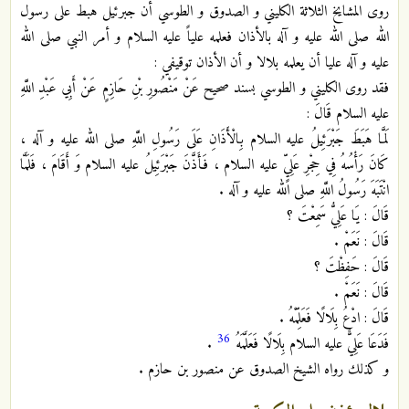
روى المشايخ الثلاثة الكليني و الصدوق و الطوسي أن جبرئيل هبط على رسول
الله صلى الله عليه و آله بالأذان فعلمه علياً عليه السلام و أمر النبي صلى الله
عليه و آله عليا أن يعلمه بلالا و أن الأذان توقيفي :
فقد روى الكليني و الطوسي بسند صحيح عَنْ مَنْصُورِ بْنِ حَازِمٍ عَنْ أَبِي عَبْدِ اللَّهِ
عليه السلام قَالَ :
لَمَّا هَبَطَ جَبْرَئِيلُ عليه السلام بِالْأَذَانِ عَلَى رَسُولِ اللَّهِ صلى الله عليه و آله ،
كَانَ رَأْسُهُ فِي حِجْرِ عَلِيٍّ عليه السلام ، فَأَذَّنَ جَبْرَئِيلُ عليه السلام وَ أَقَامَ ، فَلَمَّا
انْتَبَهَ رَسُولُ اللَّهِ صلى الله عليه و آله .
قَالَ : يَا عَلِيُّ سَمِعْتَ ؟
قَالَ : نَعَمْ .
قَالَ : حَفِظْتَ ؟
قَالَ : نَعَمْ .
قَالَ : ادْعُ بِلَالًا فَعَلِّمْهُ .
36
فَدَعَا عَلِيٌّ عليه السلام بِلَالًا فَعَلَّمَهُ
.
و كذلك رواه الشيخ الصدوق عن منصور بن حازم .