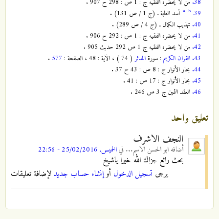
38.
من ‏لا يحضره ‏الفقيه ج : 1 ص : 298 ح 907 .
a.
b.
39.
أسد الغابة ـ (ج 1 / ص 131) .
40.
تهذيب الكمال ـ (ج 4 / ص 289) .
41.
من‏ لا يحضره ‏الفقيه ج : 1 ص : 292 ح 906 .
42.
من لا يحضره الفقيه ج 1 ص 292 حديث 905 .
43.
القران الكريم
: سورة
المدثر
( 74 ) ، الآية : 48 ، الصفحة :
577
.
44.
بحار الأنوار ج : 8 ص : 43 ح 37 .
45.
بحار الأنوار ج : 17 ص : 41 .
46.
العقد الثمين ج 3 ص 246 .
تعليق واحد
النجف الاشرف
أضافه
ابو الحسن الاسم...
في
الخميس, 25/02/2016 - 22:56
بحث رائع جزاك الله خيرا ياشيخ
يرجى
تسجيل الدخول
أو
إنشاء حساب جديد
لإضافة تعليقات