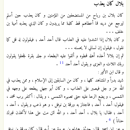
بلال كان يعذب
كان بلال بن رباح من المستضعفين من المؤمنين و كان يعذب حين أسلم
ليرجع عن دينه فما أعطاهم قط كلمة مما يريدون و كان الذي يعذبه أمية بن
خلف . . .
و كان بلال إذا اشتدوا عليه في العذاب قال أحد أحد ؛ فيقولون له قل كما
نقول ، فيقول إن لساني لا يحسنه . . .
ثم إن بلالا أخذه أهله فمطوه و ألقوا عليه البطحاء و جلد بقرة فجعلوا يقولون
11
ربك اللات و العزى و يقول أحد أحد
.
و قال ابن الأثير :
شهد بدراً و المشاهد كلها ، و كان من السابقين إلى الإسلام ، و ممن يعذب في
الله عز و جل فيصبر على العذاب ، و كان أبو جهل يبطحه على وجهه في
الشمس ، و يضع الرحا عليه حتى تصهره الشمس ، و يقال : أكفر برب محمد ،
فيقول: أحد ، أحد ؛ فاجتاز به ورقة بن نوفل ، و هو ذعب و يقول ، أحد ،
أحد ؛ فقال: يا بلال ، أحد أحد ، و الله لئن مت على هذا لأتخذن قبرك
6
حناناً )
.
و عن ابن اسحق قال: حدثني هشام بن عروة عن أبيه قال: كان ورقة بن نوفل