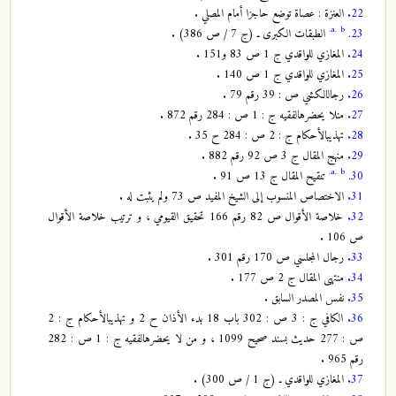
22.
العنزة : عصاة توضع حاجزا أمام المصلي .
a.
b.
23.
الطبقات الكبرى ـ (ج 7 / ص 386) .
24.
المغازي للواقدي ج 1 ص 83 و151 .
25.
المغازي للواقدي ج 1 ص 140 .
26.
رجال‏الكشي ص : 39 رقم 79 .
27.
من‏لا يحضره‏الفقيه ج : 1 ص : 284 رقم 872 .
28.
تهذيب‏الأحكام ج : 2 ص : 284 ح 35 .
29.
منهج المقال ج 3 ص 92 رقم 882 .
a.
b.
30.
تنقيح المقال ج 13 ص 91 .
31.
الاختصاص المنسوب إلى الشيخ المفيد ص 73 ولم يثبت له .
32.
خلاصة الأقوال ص 82 رقم 166 تحقيق القيومي ، و ترتيب خلاصة الأقوال
ص 106 .
33.
رجال المجلسي ص 170 رقم 301 .
34.
منتهى المقال ج 2 ص 177 .
35.
نفس المصدر السابق .
36.
الكافي ج : 3 ص : 302 باب 18 بدء الأذان ح 2 و تهذيب‏الأحكام ج : 2
ص : 277 حديث بسند صحيح 1099 ، و من‏ لا يحضره‏الفقيه ج : 1 ص : 282
رقم 965 .
37.
المغازي للواقدي ـ (ج 1 / ص 300) .