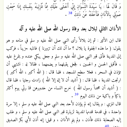
وَ قَالَ لَهَا : يَا سَيِّدَةَ النِّسْوَانِ إِنِّي أَخْشَى عَلَيْكِ مِمَّا تُنْزِلِينَهُ بِنَفْسِكِ إِذَا سَمِعْتِ
38
صَوْتِي بِالْأَذَانِ فَأَعْفَتْهُ عَنْ ذَلِكَ
.
الأذان الثاني لبلال بعد وفاة رسول الله صلى الله عليه و آله
قال ابن الأثير : ثم إن بلالاً رأى النبي صلى الله عليه و سلم في منامه و هو
يقول: ( ما هذه الجفوة يا بلال ؟ ما آن لك أن تزورنا ) فانتبه حزيناً ، فركب
إلى المدينة فأتى قبر النبي صلى الله عليه و سلم و جعل يبكي عنده و يتمرغ عليه
، فأقبل الحسن و الحسين ، فجعل يقبلهما و يضمهما ، فقالا له : نشتهي أن
تؤذن في السحر ، فعلا سطح المسجد ، فلما قال : ( الله أكبر ، الله أكبر )
ارتجت المدينة ، فلما قال : ( أشهد أن لا إله إلا الله ) زادت رجتها ، فلما قال
: ( أشهد أن محمداً رسول الله ) خرج النساء من خدورهن فما رئي يوم أكثر
39
باكياً و باكية من ذلك اليوم
.
قال المزي : و يقال: إنه لم يؤذن لأحد بعد النبي صلى الله عليه و سلم ، إلا مرة
واحدة ، في قدمة قدمها المدينة لزيارة قبر النبي صلى الله عليه و سلم ، و طلب
إليه الصحابة ذلك فأذن ، ولم يتم الأذان ، و قيل: إنه أذن لأبي بكر الصديق
40