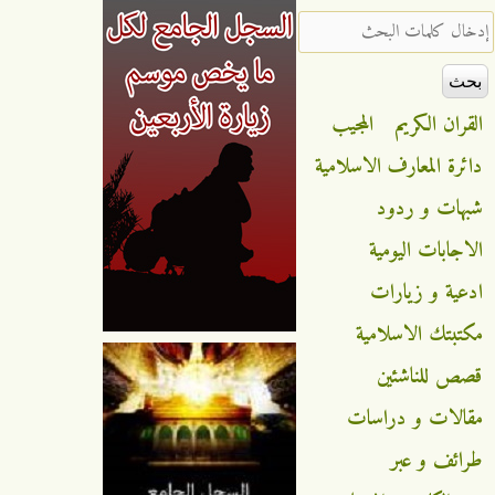
‏إدخال كلمات البحث ‏
القران الكريم
المجيب
دائرة المعارف الاسلامية
شبهات و ردود
الاجابات اليومية
ادعية و زيارات
مكتبتك الاسلامية
قصص للناشئين
مقالات و دراسات
طرائف و عبر