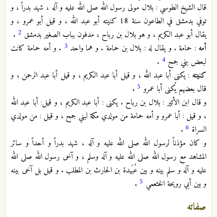
قال الشيخ الطوسي : بلال مولى رسول الله صلى الله عليه و آله ، شهد بدراً ، و
توفي بدمشق في الطاعون سنة 18 كنيته أبو عبد الله ، و قيل أبو عمرو ، و
2
يقال أبو عبد الكريم ، و هو بلال بن رباح ، مدفون بباب الصغير بدمشق
.
3
أمه
: حمامة . و يقال له : بلال بن حمامة . و هما واحد
. و أمه حمامة كانت
4
لبعض بني جمح
.
كنيته
: يكنى أبا عبد الله ، و قيل أبا عبد الكريم ، و قيل أبا عبد الرحمن ، و
5
قال بعضهم يُكنى أبا عمرو
.
و قال ابن الأثير : بلال بن رباح . يكنى : أبا عبد الكريم ، و قيل: أبا عبد الله
، و قيل : أبا عمرو و أمه حمامة من مولدي مكة لبني جمح ، و قيل : من مولدي
6
السراة
.
و كان مؤذناً لرسول الله صلى الله عليه و آله ، شهد بدراً و أحداً و سائر
المشاهد مع رسول الله صلى الله عليه و آله وسلم ، و آخى رسول الله صلى الله
عليه و آله و سلم بينه و بين عُبَيدة بن الحارث بن المطلب . و قيل بل آخى بينه
5
و بين أبي رويحة الخثعمي
.
صفاته