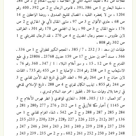
للعلامة ص 82 ، تعليقة الشهيد الثاني على الخلاصة ، تهذيب الحكام ج 2 ص 284
، سفينة البحار ج 1 ص 386 ـ391 ، قاموس الرجال ج 2 ص 392 ـ 400 رقم
1204 ، من لا يحضره الفقيه ، الخصال للشيخ الصدوق ، روضة الواعظين ج 14
ص 68 ، حاوي الأقوال ج 3 ص 97 ، منتهى المقال لأبي علي الحائري ج 2 ص
176 ، منهج المقال ج 3 ص 90 ، رجا ل المجلسي ص 170 رقم 301 ، الطرائف
لابن طاووس ، معجم رجال الحديث ج 4 ص 270 ، نقد الرجال للتفريشي ج 1
ص 302 رقم 808 .
طبقات ابن سعد : 3 / 232 ، 7 / 385 ، المعجم الكبير للطبراني ج 1 ص 336 ـ
366 ، مسند أحمد بن حنبل ج 17 ص 159 حديث 23768 ـ 23806 و في طبع
القديم ج 6 ص 12 ـ 15 ، و سير أعلام النبلاء : 1 / 347 ـ 360 رقم 76 ،
الاستيعاب ج 1 ص 258 رقم 214 ، الإصابة ج 1 ص 455 رقم 735 ، الثقات
لابن حبان ج 1 ص 264 رقم 96 ، العقد الثمين في تاريخ البلد الأمين للفاسي ج 3
ص 244 رقم 855 ، تهذيب الكمال للمزي ج 4 ص 288 . تاريخ الإسلامي للذهبي
في ترجمة بلال وفيات سنة 20 . بتحقيق : عمر عبد السلام تدمري .
و كنز العمال : 13 / 305 ـ 308 ، المغازي للواقدي ( انظر فهرس الأعلام ج 3
ص 1145 ) أخبار مكة للأزرقي ج 1 ص 212 و 276 و 277 و280 و 281 و
284 و 285 و 287 و 288 و ج 2 ص 542 ، شفاء الغرام للفاسي ج 1 ص
136 و 207 و212 و 225 و 226 و 227 و228 و 229 و230 و 233و 235 و
236 و 237 و 238 و 239 و 240 و 241 و 243 و 244 و 246 و 247 و
248 و 249 و 250 و 252 و 261 و 602 . و ج 2 ص 235 ـ 239 و 243 و