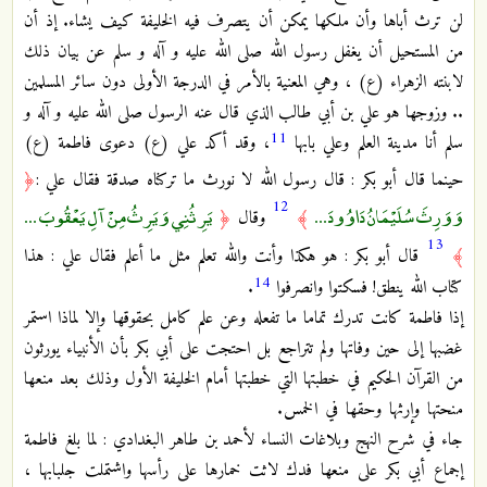
لن ترث أباها وأن ملكها يمكن أن يتصرف فيه الخليفة كيف يشاء. إذ أن
من المستحيل أن يغفل رسول الله صلى الله عليه و آله و سلم عن بيان ذلك
لابنته الزهراء (ع) ، وهي المعنية بالأمر في الدرجة الأولى دون سائر المسلمين
.. وزوجها هو علي بن أبي طالب الذي قال عنه الرسول صلى الله عليه و آله و
11
سلم أنا مدينة العلم وعلي بابها
، وقد أكد علي (ع) دعوى فاطمة (ع)
حينما قال أبو بكر : قال رسول الله لا نورث ما تركناه صدقة فقال علي :
﴿
12
وَوَرِثَ سُلَيْمَانُ دَاوُودَ ...
يَرِثُنِي وَيَرِثُ مِنْ آلِ يَعْقُوبَ ...
﴾
وقال
﴿
13
﴾
قال أبو بكر : هو هكذا وأنت والله تعلم مثل ما أعلم فقال علي : هذا
14
كتاب الله ينطق! فسكتوا وانصرفوا
.
إذا فاطمة كانت تدرك تماما ما تفعله وعن علم كامل بحقوقها وإلا لماذا استمر
غضبها إلى حين وفاتها ولم تتراجع بل احتجت على أبي بكر بأن الأنبياء يورثون
من القرآن الحكيم في خطبتها التي خطبتها أمام الخليفة الأول وذلك بعد
منعها
منحتها وإرثها وحقها في الخمس.
جاء في شرح النهج وبلاغات النساء لأحمد بن طاهر البغدادي : لما بلغ فاطمة
إجماع أبي بكر على منعها فدك لاثت خمارها على رأسها واشتملت جلبابها ،