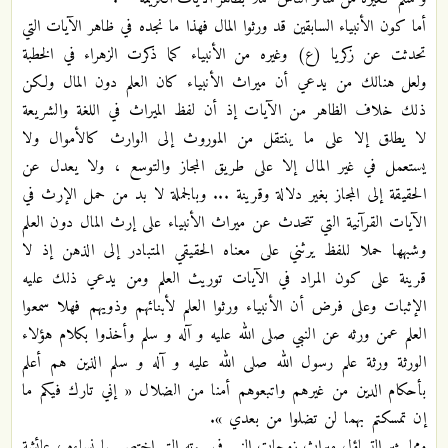
أما كون الأنبياء السابقين قد ورثوا المال فهذا ما نجده في ظاهر الآيات التي
تحدثت عن زكريا (ع) وغيره من الأنبياء كما ذكرت الزهراء في الخطبة
ولعل
هنالك من يدعي أن ميراث الأنبياء كان العلم دون المال ولكن
ذلك خلاف الظاهر من الآيات إذ أن لفظ الميراث في اللغة والشريعة
لا يطلق إلا على ما ينتقل من الموروث إلى الوارث كالأموال ولا
يستعمل في غير المال إلا على طريق المجاز والتوسع ، ولا يعدل عن
الحقيقة إلى المجاز بغير دلالة وقرينة ... وبالجملة لا بد من حمل الإرث في
الآيات القرآنية التي تتحدث عن ميراث الأنبياء على إرث المال دون العلم
وشبهها حملا للفظ يرثني على معناه الحقيقي المتبادر إلى الذهن إذ لا
قرينة على كون المراد في الآيات توريث العلم ومن يدعي ذلك عليه
الإثبات وعلى فرض أن الأنبياء ورثوا العلم لأبنائهم وذويهم فهلا سمعوا
العلم عمن ورثه عن النبي صلى الله عليه و آله و سلم وأخذوا بكلام هؤلاء
الورثة ورثة علم رسول الله صلى الله عليه و آله و سلم الذين هم أعلم
بأحكام الدين من غيرهم واتبعوهم أمنا من الضلال « إني تارك فيكم ما
إن تمسكتم بهما لن تضلوا من بعدي ».
ومما يثير التساؤل ميراث زوجات النبي في بيوته التي اختص بها نساءه ، عائشة