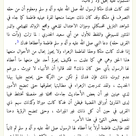
المسلمون عليه بخيل ولا ركاب.
لقد كانت فدك ملكا لرسول الله صلى الله عليه و آله و سلم ومعلوم أن من حقه
التصرف في ملكه وقد كان ذلك حينما منحها لقرة عينيه فاطمة كما جاء في
شواهد التنزيل للحسكاني وميزان الاعتدال للذهبي ومجمع الزوائد للهيثمي والدر
المنثور للسيوطي واللفظ للأول عن أبي سعيد الخدري : لما نزلت (وآت ذا
3
القربى حقه) دعا النبي صلى الله عليه و آله و سلم فاطمة وأعطاها فدك
.
إذا فدك كانت ملكا وحقا لفاطمة الزهراء ولا يجوز بحال من الأحوال
منعها
هذا الحق وهي هي كما علمت .. فكيف يجرؤ أحد على منعها ما أعطاه
لها الرسول بأي حق كان ذلك؟ لقد قالوا أن الأنبياء لا تورث ـ ورغم
عدم ثبوت ذلك فإن فدك لم تكن من التركة حتى يحتج عليها بهذا
الحديث ، ولقد تدرجت الزهراء في مطالبتها بحقوقها حتى تتضح الأمور
لذي عينين غير أن بعض الأحاديث جاءت مجملة غير مفصلة تختلط فيها
لدى القارئ أوراق القضية فيظن أن فدكا كانت ميراثا وكذلك سهم ذي
القربى في حين أن كل ذلك غير الميراث ، وحتى تتضح الرؤية دعنا
نفصل بعض الشئ في هذا الأمر.
لقد طالبت فاطمة أولاً بما أعطاه لها الرسول صلى الله عليه و آله و سلم ثم ثانياً