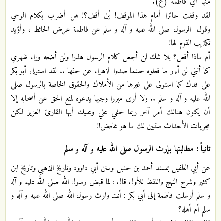
منها أي فاطمة (ع).
لقد وقفت حائرا أمام هذا الموقف! أين أقف؟! هل أضرب بكلام الوحي
وقول الرسول صلى الله عليه و آله و سلم عن فاطمة عرض الحائط ، وأؤيد
تكذيب القوم لها!
أم ماذا أفعل؟ بلا شك لن أجعل كلام الرسول هذرا ولن أضعه وراء ظهري
كما أنني لن أبرر ما فعلوه حينما صدوا الزهراء عن حقها .. لقد استولى أبو بكر
على فدك كما استولى على غيرها من الأملاك والحقوق الخاصة بالرسول صلى
الله عليه و آله و سلم .. ولا أرى مبررا وجيها يدعوه لمنع الحق عن أصحابه إلا
أن يكون هنالك أمر آخر ربما خفي علي وعليك أيها القارئ العزيز لكن
مجريات الأحداث ستبين لك ما هو غامض!!
ثانياً : مطالبتها بإرث الرسول صلى الله عليه و آله و سلم
عن أبي الطفيل بمسند أحمد بن حنبل وسنن أبي داوود وتاريخ الذهبي وتاريخ ابن
كثير وشرح النهج واللفظ للأول قال : لما قبض رسول الله صلى الله عليه و آله
و سلم أرسلت فاطمة إلى أبي بكر : أنت وارث رسول الله صلى الله عليه و آله و
سلم أم أهله؟