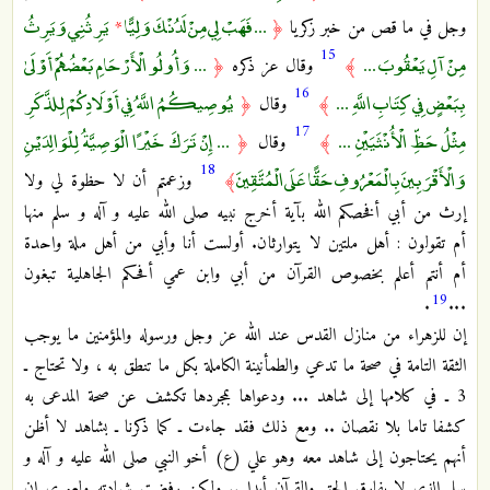
... فَهَبْ لِي مِنْ لَدُنْكَ وَلِيًّا
يَرِثُنِي وَيَرِثُ
وجل في ما قص من خبر زكريا
﴿
*
15
مِنْ آلِ يَعْقُوبَ ...
... وَأُولُو الْأَرْحَامِ بَعْضُهُمْ أَوْلَىٰ
﴾
وقال عز ذكره
﴿
16
بِبَعْضٍ فِي كِتَابِ اللَّهِ ...
يُوصِيكُمُ اللَّهُ فِي أَوْلَادِكُمْ لِلذَّكَرِ
﴾
وقال
﴿
17
مِثْلُ حَظِّ الْأُنْثَيَيْنِ ...
... إِنْ تَرَكَ خَيْرًا الْوَصِيَّةُ لِلْوَالِدَيْنِ
﴾
وقال
﴿
18
وَالْأَقْرَبِينَ بِالْمَعْرُوفِ حَقًّا عَلَى الْمُتَّقِينَ
﴾
وزعمتم أن لا حظوة لي ولا
إرث من أبي أفخصكم الله بآية أخرج نبيه صلى الله عليه و آله و سلم منها
أم تقولون : أهل ملتين لا يتوارثان. أولست أنا وأبي من أهل ملة واحدة
أم أنتم أعلم بخصوص القرآن من أبي وابن عمي أفحكم الجاهلية تبغون
19
.
...
إن للزهراء من منازل القدس عند الله عز وجل ورسوله والمؤمنين ما يوجب
الثقة التامة في صحة ما تدعي والطمأنينة الكاملة بكل ما تنطق به ، ولا تحتاج ـ
3 ـ في كلامها إلى شاهد ... ودعواها بمجردها تكشف عن صحة المدعى به
كشفا تاما بلا نقصان .. ومع ذلك فقد جاءت ـ كما ذكرنا ـ بشاهد لا أظن
أنهم يحتاجون إلى شاهد معه وهو علي (ع) أخو النبي صلى الله عليه و آله و
سلم الذي لا يفارق الحق والقرآن أبدا .. ولكن رفضت شهادته ولعمري إن