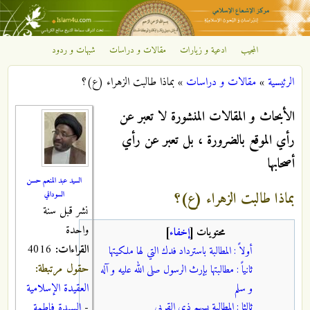
تجاوز إلى المحتوى الرئيسي
المجيب
ادعية و زيارات
مقالات و دراسات
شبهات و ردود
مركز
الرئيسية
»
مقالات و دراسات
»
بماذا طالبت الزهراء (ع)؟
الإشعاع
أنت هنا
الأبحاث و المقالات المنشورة لا تعبر عن
الإسلامي
رأي الموقع بالضرورة ، بل تعبر عن رأي
أصحابها
السيد عبد المنعم حسن
بماذا طالبت الزهراء (ع)؟
السوداني
نشر قبل سنة
واحدة
محتويات
[
إخفاء
]
القراءات:
4016
أولاً : المطالبة باسترداد فدك التي لها ملكيتها
حقول مرتبطة:
ثانياً : مطالبتها بإرث الرسول صلى الله عليه و آله
العقيدة الإسلامية
و سلم
ثالثا : المطالبة بسهم ذي القربى
-
السيدة فاطمة