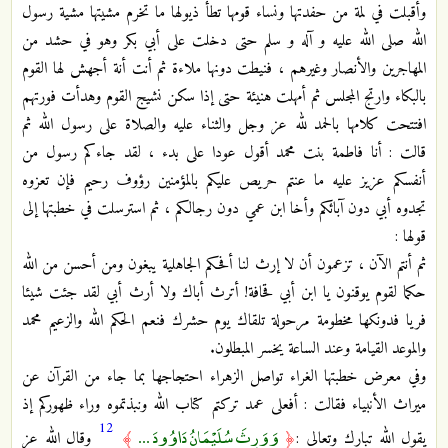
وأقبلت في لمة من حفدتها ونساء قومها تطأ ذيولها ما تخرم مشيتها مشية رسول
الله صلى الله عليه و آله و سلم حتى دخلت على أبي بكر وهو في حشد من
المهاجرين والأنصار وغيرهم ، فنيطت دونها ملاءة ثم أنت أنة أجهش لها القوم
بالبكاء وارتج المجلس ثم أمهلت هنيئة حتى إذا سكن نشيج القوم وهدأت فورتهم
افتتحت كلامها بالحمد لله عز وجل والثناء عليه والصلاة على رسول الله ثم
قالت : أنا فاطمة بنت محمد أقول عودا على بدء ، لقد جاءكم رسول من
أنفسكم عزيز عليه ما عنتم حريص عليكم بالمؤمنين رؤوف رحيم فإن تعزوه
تجدوه أبي دون آبائكم وأخا ابن عمي دون رجالكم ، ثم استرسلت في خطبتها إلى
قولها :
ثم أنتم الآن ، تزعمون أن لا إرث لنا أفحكم الجاهلية يبغون ومن أحسن من الله
حكما لقوم يوقنون يا ابن أبي قحافة! أترث أباك ولا أرث أبي لقد جئت شيئا
فريا فدونكها مخطومة مرحولة تلقاك يوم حشرك فنعم الحكم الله والزعيم محمد
والموعد القيامة وعند الساعة يخسر المبطلون.
وفي معرض خطبتها الغراء تواصل الزهراء احتجاجها بما جاء من القرآن عن
ميراث الأنبياء فقالت : أفعلى عمد تركتم كتاب الله ونبذتموه وراء ظهوركم إذ
12
وَوَرِثَ سُلَيْمَانُ دَاوُودَ ...
يقول الله تبارك وتعالى :
﴿
﴾
وقال الله عز