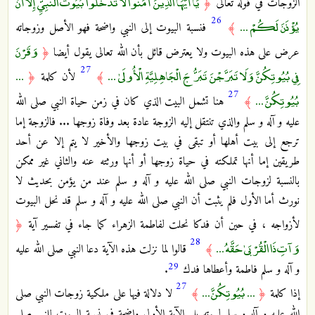
يَا أَيُّهَا الَّذِينَ آمَنُوا لَا تَدْخُلُوا بُيُوتَ النَّبِيِّ إِلَّا أَنْ
الزوجات في قوله تعالى
﴿
26
يُؤْذَنَ لَكُمْ ...
﴾
فنسبة البيوت إلى النبي واضحة فهو الأصل وزوجاته
وَقَرْنَ
عرض على هذه البيوت ولا يعترض قائل بأن الله تعالى يقول أيضا
﴿
27
فِي بُيُوتِكُنَّ وَلَا تَبَرَّجْنَ تَبَرُّجَ الْجَاهِلِيَّةِ الْأُولَىٰ ...
...
﴾
لأن كلمة
﴿
27
بُيُوتِكُنَّ ...
﴾
هنا تشمل البيت الذي كان في زمن حياة النبي صلى الله
عليه و آله و سلم والذي تنتقل إليه الزوجة عادة بعد وفاة زوجها ... فالزوجة إما
ترجع إلى بيت أهلها أو تبقى في بيت زوجها والأخير لا يتم إلا عن أحد
طريقين إما أنها تملكته في حياة زوجها أو أنها ورثته عنه والثاني غير ممكن
بالنسبة لزوجات النبي صلى الله عليه و آله و سلم عند من يؤمن بحديث لا
نورث أما الأول فلم يثبت أن النبي صلى الله عليه و آله و سلم قد نحل البيوت
لأزواجه ، في حين أن فدكا نحلت لفاطمة الزهراء كما جاء في تفسير آية
﴿
28
وَآتِ ذَا الْقُرْبَىٰ حَقَّهُ ...
﴾
قالوا لما نزلت هذه الآية دعا النبي صلى الله عليه
29
و آله و سلم فاطمة وأعطاها فدك
.
27
... بُيُوتِكُنَّ ...
إذا كلمة
﴿
﴾
لا دلالة فيها على ملكية زوجات النبي صلى
الله عليه و آله و سلم لبيوته بل الآية الأولى واضحة في نسبة البيوت للنبي صلى