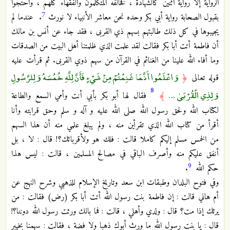
الرواية إلا رواية اثنين كالشهادة ، فخالفه المتكلمون والفقهاء كلهم ، واحتجوا
7
بقبول الصحابة رواية أبي بكر وحده نحن معاشر الأنبياء لا نورث
. عندما لم
يجيبوها في كل ذلك طالبتهم بسهم ذي القربى ، فقد جاء عن أنس بن مالك
أن فاطمة أتت أبا بكر فقالت لقد علمت الذي ظلمتنا أهل البيت من الصدقات
وما أفاء الله علينا من الغنائم في القرآن من سهم ذوي القربى. ثم
قرأت عليه
وَاعْلَمُوا أَنَّمَا غَنِمْتُمْ مِنْ شَيْءٍ فَأَنَّ لِلَّهِ خُمُسَهُ وَلِلرَّسُولِ
قوله تعالى
﴿
8
وَلِذِي الْقُرْبَىٰ ...
﴾
فقال لها أبو بكر بأبي أنت وأمي السمع والطاعة
لكتاب الله ولحق رسول الله صلى الله عليه و آله و سلم وحق قرابته وأنا
أقرأ من كتاب الله الذي تقرأين منه ، ولم يبلغ علمي منه أن هذا السهم
من الخمس مسلم إليكم كاملا قالت : فلك هو ولأقربائك؟! قال : لا ، بل
أنفق عليكم منه وأصرف الباقي في مصالح المسلمين ، قالت : ليس هذا
9
حكم الله
.
وفي فتوح البلدان وطبقات ابن سعد وتاريخ الإسلام للذهبي وشرح النهج عن
أم هاني قالت : إن فاطمة بنت رسول الله أتت أبا بكر (رض) فقالت : من
يرثك إذا مت؟ قال : ولدي وأهلي ، قالت : فما بالك ورثت رسول الله دوننا؟!
قال : يا بنت رسول الله ما ورث أبوك ذهبا ولا فضة ، فقالت : سهمنا بخيبر