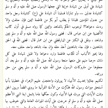
شهادة علي أولى من شهادة خزيمة التي جعلها الرسول صلى الله عليه و آله و سلم
كشهادة عدلين ... ولو تنازلنا فسلمنا أن شهادة علي (ع) كشهادة رجل واحد
من عدول المؤمنين فلماذا لم يطلب أبو بكر من فاطمة اليمين فإن حلفت وإلا
ردت دعواها؟! لوجوب الحكم بالشاهد واليمين كما رواه مسلم في أول كتاب
الأقضية عن ابن عباس قال : قضى رسول الله صلى الله عليه و آله و سلم بيمين
وشاهد ، ونقل في الكنز عن الدارقطني عن ابن عمار قال : قضى الله في الحق
بشاهدين ، فإن جاء بشاهدين أخذ حقه وإن جاء بشاهد واحد حلف معه.
ومما يحير الألباب أن تكذب فاطمة وترد دعواها ولا تقبل شهادة علي كل
ذلك حرصا منهم على منعها منحة رسول الله صلى الله عليه و آله و سلم بعد
أن
جعلوها من متروكات الرسول صلى الله عليه و آله و سلم يعني من حق
ورثته.
لكنهم جاؤوا بحديث الأنبياء لا يورثون واحتجت عليهم الزهراء في خطبتها بأنها
تستحق ميراث رسول الله فذكرت من الأدلة القرآنية ما يروي الظمأ ويبين الحق
وتلت الآيات التي ورث فيها الأنبياء وكون حكمها عاما يشمل ابنة النبي الأعظم
صلى الله عليه و آله و سلم ثم عرجت على آيات الميراث العامة والتي خوطب بها
النبي صلى الله عليه و آله و سلم فكان الأولى أن تطبق عليه ثم على سائر المسلمين