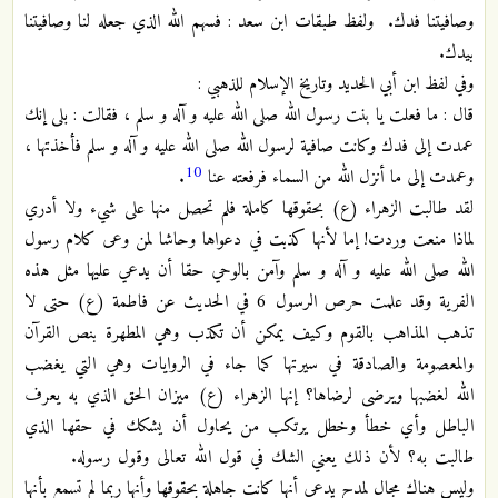
وصافيتنا فدك. ولفظ طبقات ابن سعد : فسهم الله الذي جعله لنا وصافيتنا
بيدك.
وفي لفظ ابن أبي الحديد وتاريخ الإسلام للذهبي :
قال : ما فعلت يا بنت رسول الله صلى الله عليه و آله و سلم ، فقالت : بلى إنك
عمدت إلى فدك وكانت صافية لرسول الله صلى الله عليه و آله و سلم فأخذتها ،
10
وعمدت إلى ما أنزل الله من السماء فرفعته عنا
.
لقد طالبت الزهراء (ع) بحقوقها كاملة فلم تحصل منها على شيء ولا أدري
لماذا منعت وردت! إما لأنها كذبت في دعواها وحاشا لمن وعى كلام رسول
الله صلى الله عليه و آله و سلم وآمن بالوحي حقا أن يدعي عليها مثل
هذه
الفرية وقد علمت حرص الرسول 6 في الحديث عن فاطمة (ع) حتى لا
تذهب المذاهب بالقوم وكيف يمكن أن تكذب وهي المطهرة بنص القرآن
والمعصومة والصادقة في سيرتها كما جاء في الروايات وهي التي يغضب
الله لغضبها ويرضى لرضاها؟ إنها الزهراء (ع) ميزان الحق الذي به يعرف
الباطل وأي خطأ وخطل يرتكب من يحاول أن يشكك في حقها الذي
طالبت به؟ لأن ذلك يعني الشك في قول الله تعالى وقول رسوله.
وليس هناك مجال لمدح يدعي أنها كانت جاهلة بحقوقها وأنها ربما لم تسمع بأنها