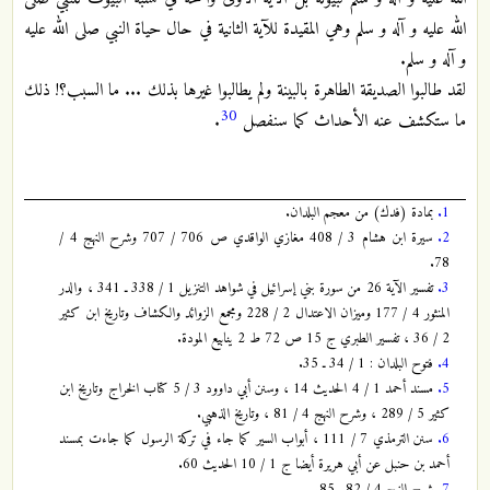
الله عليه و آله و سلم وهي المقيدة للآية الثانية في حال حياة النبي صلى الله عليه
و آله و سلم.
لقد طالبوا الصديقة الطاهرة بالبينة ولم يطالبوا غيرها بذلك ... ما السبب؟! ذلك
30
ما ستكشف عنه الأحداث كما سنفصل
.
1.
بمادة (فدك) من معجم البلدان.
2.
سيرة ابن هشام 3 / 408 مغازي الواقدي ص 706 / 707 وشرح النهج 4 /
78.
3.
تفسير الآية 26 من سورة بني إسرائيل في شواهد التنزيل 1 / 338 ـ 341 ، والدر
المنثور 4 / 177 وميزان الاعتدال 2 / 228 ومجمع الزوائد والكشاف وتاريخ ابن كثير
2 / 36 ، تفسير الطبري ج 15 ص 72 ط 2 ينابيع المودة.
4.
فتوح البلدان : 1 / 34 ـ 35.
5.
مسند أحمد 1 / 4 الحديث 14 ، وسنن أبي داوود 3 / 5 كتاب الخراج وتاريخ ابن
كثير 5 / 289 ، وشرح النهج 4 / 81 ، وتاريخ الذهبي.
6.
سنن الترمذي 7 / 111 ، أبواب السير كما جاء في تركة الرسول كما جاءت بمسند
أحمد بن حنبل عن أبي هريرة أيضا ج 1 / 10 الحديث 60.
7.
شرح النهج 4 / 82 ـ 85.