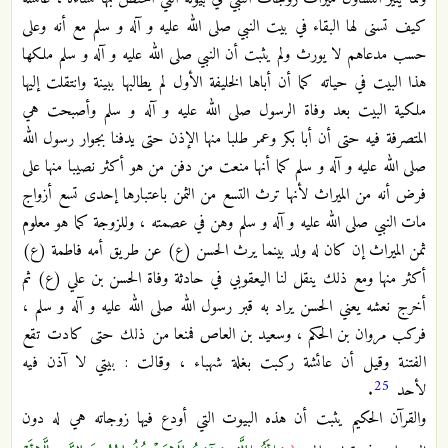
كيف تسنى لها البقاء في بيت النبي صلى الله عليه و آله و سلم مع أنه وعلى
حسب مدعاهم لا يورث ولم يثبت أن النبي صلى الله عليه و آله و سلم ملكها
هذا البيت في حياته كما أن أباها الخليفة الأول لم يطالبها ببينة وانتقلت إليها
ملكية البيت بعد وفاة الرسول صلى الله عليه و آله و سلم وأصبحت هي
المتصرفة فيه حتى أن أبا بكر وعمر طلبا منها الإذن حتى يدفنا بجوار رسول الله
صلى الله عليه و آله و سلم كما أنها منعت من دفن من هو أكثر نصيبا منها على
فرض أنه من الميراث لأنها ترث التسع من الثمن باعتبارها إحدى تسع أزواج
مات النبي صلى الله عليه و آله و سلم وهن في عصمته ، وللزوجة كما هو معلوم
ثمن الميراث إن كان له ولد بينما يرث الحسن (ع) عن طريق أمه فاطمة (ع)
أكثر منها ومع ذلك ينقل لنا اليعقوبي في حادثة وفاة الحسن بن علي (ع) ثم
أخرج نعشه يعني الحسن يراد به قبر رسول الله صلى الله عليه و آله و سلم ،
فركب مروان بن الحكم ، وسعيد بن العاص فمنعا
من ذلك حتى كادت تقع
الفتنة وقيل أن عائشة ركبت بغلة شهباء ، وقالت : بيتي لا آذن فيه
25
لأحد
.
والقرآن الحكيم يثبت أن هذه البيوت التي أودع فيها زوجاته هي له دون