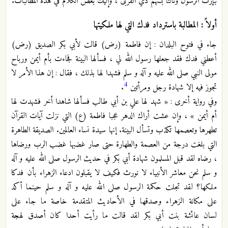
بإرث الرسول وثالثا بسهم ذي القربى ، وإليك بعض الكلام في هذه المطالبات.
أولاً : المطالبة باسترداد فدك التي لها ملكيتها
جاء في فتوح البلدان : إن فاطمة (رض) قالت لأبي بكر الصديق (رض)
أعطني فدك فقد جعلها رسول الله لي ، فسألها البينة فجاءت بأم أيمن ورباح
مولى النبي صلى الله عليه و آله و سلم فشهدا لها بذلك ، فقال : إن هذا الأمر لا
4
تجوز فيه إلا شهادة رجل ومرأتين
.
وفي رواية أخرى : « شهد لها علي بن أبي طالب فسألها شاهدا أخر فشهدت لها
أم أيمن » ، وإن عشت أراك الدهر عجبا فاطمة (ع) التي نزلت آيات القرآن
تطهرها وتعصمها تكذب وتسأل البينة. إنها سيدة نساء العالمين. الصديقة الطاهرة
التي بلغت درجة من العصمة والطهارة حتى صار غضبها غضب الرب ورضاها
، رضاه لقد قبل المسلمون شهادة أبي بكر في حديث الرسول صلى الله عليه و آله
و سلم نحن معاشر الأنبياء لا نورث فكيف لا يقبلون ادعاء الزهراء
بأن فدكا
ملكها؟ لقد تجلت حكمة الرسول صلى الله عليه و آله و سلم حينما أكد
على مكانة الزهراء وصدقها في الأحاديث المتقدمة خاصة ما جاء على
لسان عائشة بنت أبي بكر لقد قالت ما رأيت أحدا كان أصدق لهجة