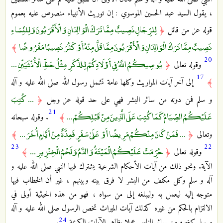
، يقول السيد عبد الحسين الموسوي : إن توريث الأنبياء منصوص عليه بعموم
لِلرِّجَالِ نَصِيبٌ مِمَّا تَرَكَ الْوَالِدَانِ وَالْأَقْرَبُونَ وَلِلنِّسَاءِ
قوله عز من قائل
﴿
نَصِيبٌ مِمَّا تَرَكَ الْوَالِدَانِ وَالْأَقْرَبُونَ مِمَّا قَلَّ مِنْهُ أَوْ كَثُرَ نَصِيبًا مَفْرُوضًا
﴾
20
يُوصِيكُمُ اللَّهُ فِي أَوْلَادِكُمْ لِلذَّكَرِ مِثْلُ حَظِّ الْأُنْثَيَيْنِ ...
وقوله تعالى
﴿
17
﴾
إلى آخر آيات المواريث وكلها عامة تشمل رسول الله صلى الله عليه و آله
... كُتِبَ
و سلم فمن دونه من سائر البشر فهي على حد قوله عز وجل
﴿
21
عَلَيْكُمُ الصِّيَامُ كَمَا كُتِبَ عَلَى الَّذِينَ مِنْ قَبْلِكُمْ ...
﴾
. وقوله سبحانه
... فَمَنْ كَانَ مِنْكُمْ مَرِيضًا أَوْ عَلَىٰ سَفَرٍ فَعِدَّةٌ مِنْ أَيَّامٍ أُخَرَ ...
وتعالى
﴿
﴾
23
22
حُرِّمَتْ عَلَيْكُمُ الْمَيْتَةُ وَالدَّمُ وَلَحْمُ الْخِنْزِيرِ ...
وقوله تعالى
﴿
﴾
الآية. ونحو ذلك من آيات الأحكام الشرعية يشترك فيها النبي صلى الله عليه و
آله و سلم وكل مكلف من البشر لا فرق بينه وبينهم ، غير أن الخطاب فيها
متوجه إليه ليعمل به وليبلغه إلى من سواه ، فهو من هذه الحيثية أولى في
الالتزام بالحكم من غيره كذلك آيات الميراث تخص الرسول صلى الله عليه و آله
24
و سلم كغيره من سائر الناس عملا بظاهر الآيات الكريمة
.