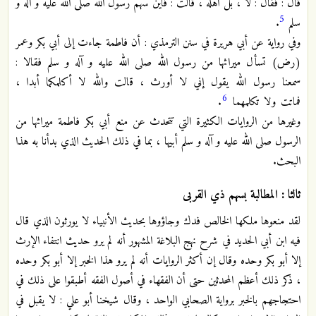
قال : فقال : لا ، بل أهله ، قالت : فأين سهم رسول الله صلى الله عليه و آله و
5
سلم
.
وفي رواية عن أبي هريرة في سنن الترمذي : أن فاطمة جاءت إلى أبي بكر
وعمر
(رض) تسأل ميراثها من رسول الله صلى الله عليه و آله و سلم فقالا :
سمعنا رسول الله يقول إني لا أورث ، قالت والله لا أكلمكما أبدا ،
6
فماتت ولا تكلمهما
.
وغيرها من الروايات الكثيرة التي تتحدث عن منع أبي بكر فاطمة ميراثها من
الرسول صلى الله عليه و آله و سلم أبيها ، بما في ذلك الحديث الذي بدأنا به هذا
البحث.
ثالثا : المطالبة بسهم ذي القربى
لقد منعوها ملكها الخالص فدك وجاؤوها بحديث الأنبياء لا يورثون الذي قال
فيه ابن أبي الحديد في شرح نهج البلاغة المشهور أنه لم يرو حديث انتفاء الإرث
إلا أبو بكر وحده وقال إن أكثر الروايات أنه لم يرو هذا الخبر إلا أبو بكر وحده
، ذكر ذلك أعظم المحدثين حتى أن الفقهاء في أصول الفقه أطبقوا على ذلك في
احتجاجهم بالخبر برواية الصحابي الواحد ، وقال شيخنا أبو علي : لا يقبل في