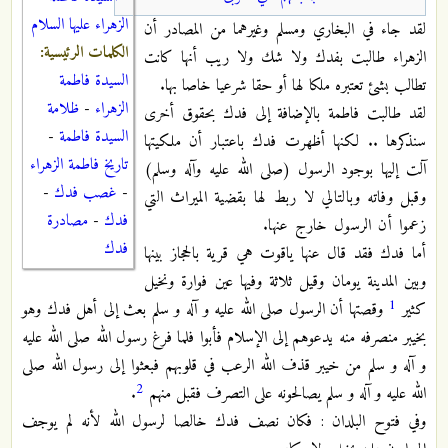
الزهراء عليها السلام
لقد جاء في البخاري ومسلم وغيرهما من المصادر أن
الكلمات الرئيسية:
الزهراء طالبت بفدك ولا شك ولا ريب أنها كانت
السيدة فاطمة
تطالب بشئ تعتبره ملكا لها أو حقا شرعيا خاصا بها.
الزهراء
-
ظلامة
لقد طالبت فاطمة بالإضافة إلى فدك بحقوق أخرى
السيدة فاطمة
-
سنذكرها .. لكنها أظهرت فدك باعتبار أن ملكيتها
تاريخ فاطمة الزهراء
آلت إليها بوجود الرسول (صلى الله عليه وآله
وسلم)
-
غصب فدك
-
وقبل وفاته وبالتالي لا ربط لها بقضية الميراث التي
فدك
-
مصادرة
زعموا أن الرسول خارج عنها.
فدك
أما فدك فقد قال عنها ياقوت هي قرية بالحجاز بينها
وبين المدينة يومان وقيل ثلاثة وفيها عين فوارة ونخيل
1
كثير
وقصتها أن الرسول صلى الله عليه و آله و سلم بعث إلى أهل فدك وهو
بخيبر منصرفه منه يدعوهم إلى الإسلام فأبوا فلما فرغ رسول الله صلى الله عليه
و آله و سلم من خيبر قذف الله الرعب في قلوبهم فبعثوا إلى رسول الله صلى
2
الله عليه و آله و سلم يصالحونه على التصرف فقبل منهم
.
وفي فتوح البلدان : فكان نصف فدك خالصا لرسول الله لأنه لم يوجف