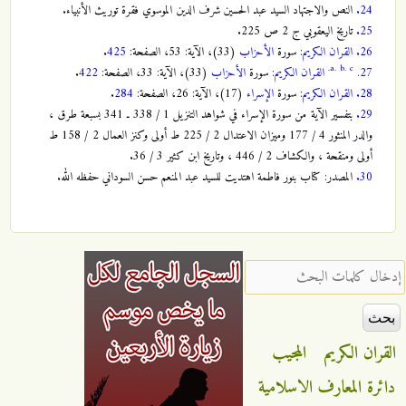
24.
النص والاجتهاد السيد عبد الحسين شرف الدين الموسوي فقرة توريث الأنبياء.
25.
تاريخ اليعقوبي ج 2 ص 225.
26.
القران الكريم
: سورة
الأحزاب
(33)، الآية: 53، الصفحة:
425
.
a.
b.
c.
27.
القران الكريم
: سورة
الأحزاب
(33)، الآية: 33، الصفحة:
422
.
28.
القران الكريم
: سورة
الإسراء
(17)، الآية: 26، الصفحة:
284
.
29.
بتفسير الآية من سورة الإسراء في شواهد التنزيل 1 / 338 ـ 341 بسبعة طرق ،
والدر المنثور 4 / 177 وميزان الاعتدال 2 / 225 ط أولى وكنز العمال 2 / 158 ط
أولى ومنقحة ، والكشاف 2 / 446 ، وتاريخ ابن كثير 3 / 36.
30.
المصدر: كتاب بنور فاطمة اهتديت للسيد عبد المنعم حسن السوداني حفظه الله.
‏إدخال كلمات البحث ‏
القران الكريم
المجيب
دائرة المعارف الاسلامية