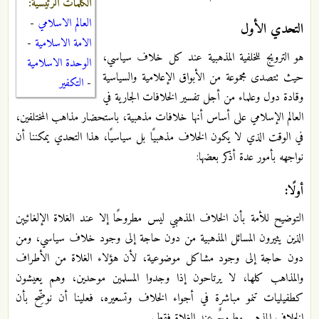
الكلمات الرئيسية:
العالم الاسلامي
-
التحدي الأول
الامة الاسلامية
-
هو الترويج للخلفية المذهبية عند كل خلاف سياسي،
الوحدة الاسلامية
حيث تتصدى مجموعة من الأبواق الإعلامية والسياسية
-
التكفير
وقادة دول وعلماء من أجل تفسير الخلافات الجارية في
العالم الإسلامي على أساس أنها خلافات مذهبية، باستحضار مذاهب المختلفين،
في الوقت الذي لا يكون الخلاف مذهبيًا بل سياسيًا، هذا التحدي يمكننا أن
نواجهه بأمور عدة أذكر بعضها:
أولًا:
التوضيح للأمة بأن الخلاف المذهبي ليس مطروحًا إلا عند الغلاة الإلغائيين
الذين يثيرون المسائل المذهبية من دون حاجة إلى وجود خلاف سياسي، ومن
دون حاجة إلى وجود مشاكل موضوعية، لأن هؤلاء الغلاة من الأطراف
والمذاهب كلها، لا يرتاحون إذا وجدوا المسلمين موحدين، وهم يعيشون
كطفيليات تنمو مباشرة في أجواء الخلاف وتسعيره، فعلينا أن نوضِّح بأن
الخلاف المذهبي مطروحٌ عند الغلاة فقط.