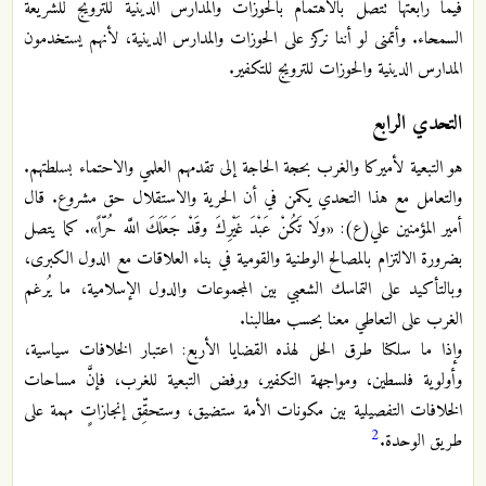
فيما رابعتها تتصل بالاهتمام بالحوزات والمدارس الدينية للترويج للشريعة
السمحاء. وأتمنى لو أننا نركز على الحوزات والمدارس الدينية، لأنهم يستخدمون
المدارس الدينية والحوزات للترويج للتكفير.
التحدي الرابع
هو التبعية لأميركا والغرب بحجة الحاجة إلى تقدمهم العلمي والاحتماء بسلطتهم.
والتعامل مع هذا التحدي يكمن في أن الحرية والاستقلال حق مشروع. قال
أمير المؤمنين علي(ع): «ولَا تَكُنْ عَبْدَ غَيْرِكَ وقَدْ جَعَلَكَ اللَّه حُرّاً». كما يتصل
بضرورة الالتزام بالمصالح الوطنية والقومية في بناء العلاقات مع الدول الكبرى،
وبالتأكيد على التماسك الشعبي بين المجموعات والدول الإسلامية، ما يُرغم
الغرب على التعاطي معنا بحسب مطالبنا.
وإذا ما سلكنا طرق الحل لهذه القضايا الأربع: اعتبار الخلافات سياسية،
وأولوية فلسطين، ومواجهة التكفير، ورفض التبعية للغرب، فإنَّ مساحات
الخلافات التفصيلية بين مكونات الأمة ستضيق، وستحقِّق إنجازاتٍ مهمة على
2
طريق الوحدة.