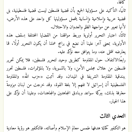
كافة.
ثانيًا، التأكيد على مسؤولية الجميع بأن قضية فلسطين ليست قضية فلسطينية، بل
قضية عربية وإسلامية وإنسانية يتحمل مسؤوليتها كل واحد على هذه الأرض،
لأنها تعبير عن مواجهة الظلم والعدوان والاحتلال.
ثالثًا، اعتبار التحرير أولوية وربط مواقفنا من القضايا المختلفة بسقف هذه
الأولوية، بمعنى آخر: علينا أن نضع في برامج عملنا أن يكون التحرير أولًا، فما
يعارضه نتخلى عنه، وما يتوافق معه نؤكد عليه.
رابعًا:الالتفاف حول المقاومة كطريق وحيد لتحرير فلسطين، فلا يمكن تحرير
فلسطين من خلال مجلس الأمن، ولا بالتسوية، ولا بالمؤتمرات، فلسطين تحرر
ببندقية المقاومة الشريفة في الميدان، وقد أثبت «حزب الله» والمقاومة
الفلسطينية أن إسرائيل لا تفهم إلا بلغة القوة، وقد خرجت من لبنان مهزومةً
معترفة بذلك، ببركة سواعد وبنادق المجاهدين والمجاهدات، وعلينا أن نؤكد على
هذا الخيار.
التحدي الثالث
هو التكفير كحالة هدفها طمس معالم الإسلام وأصالته. فالتكفير هو رؤية معادية