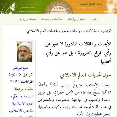
تجاوز إلى المحتوى الرئيسي
المجيب
ادعية و زيارات
مقالات و دراسات
شبهات و ردود
مركز
الرئيسية
»
مقالات و دراسات
»
حول تحديات العالم الاسلامي
الإشعاع
أنت هنا
الأبحاث و المقالات المنشورة لا تعبر عن
الإسلامي
رأي الموقع بالضرورة ، بل تعبر عن رأي
أصحابها
الشيخ نعيم قاسم
حول تحديات العالم الاسلامي
نشر قبل 5 سنوات
القراءات:
7994
الوحدة الإسلامية مشروعٌ يتطلب أفكارًا وأعمالًا
حقول مرتبطة:
تراكمية لتُنتِجَ بعد فترة من الزمن خطواتٍ على طريق
السياسة و الحكم و
الوحدة وتحصينها في مواجهة التحديات، وسنستعرض
الدولة الاسلامية
-
في هذه المقالة أربعة تحديات رئيسة وكيفية مواجهتها،
المذاهب الاسلامية
لنخطو خطوات إلى الأمام: