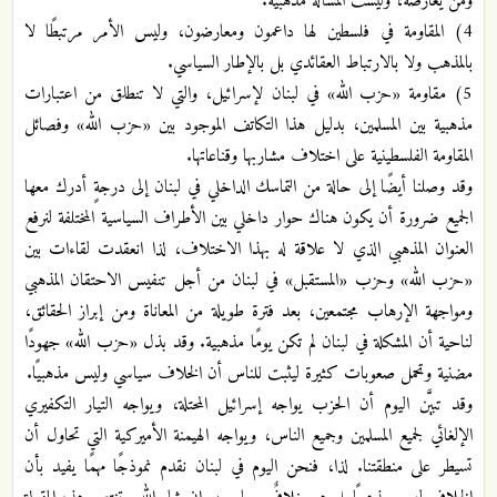
ومن يعارضه، وليست المسألة مذهبية.
4) المقاومة في فلسطين لها داعمون ومعارضون، وليس الأمر مرتبطًا لا
بالمذهب ولا بالارتباط العقائدي بل بالإطار السياسي.
5) مقاومة «حزب الله» في لبنان لإسرائيل، والتي لا تنطلق من اعتبارات
مذهبية بين المسلمين، بدليل هذا التكاتف الموجود بين «حزب الله» وفصائل
المقاومة الفلسطينية على اختلاف مشاربها وقناعاتها.
وقد وصلنا أيضًا إلى حالة من التماسك الداخلي في لبنان إلى درجةٍ أدرك معها
الجميع ضرورة أن يكون هناك حوار داخلي بين الأطراف السياسية المختلفة لنرفع
العنوان المذهبي الذي لا علاقة له بهذا الاختلاف، لذا انعقدت لقاءات بين
«حزب الله» وحزب «المستقبل» في لبنان من أجل تنفيس الاحتقان المذهبي
ومواجهة الإرهاب مجتمعين، بعد فترة طويلة من المعاناة ومن إبراز الحقائق،
لناحية أن المشكلة في لبنان لم تكن يومًا مذهبية. وقد بذل «حزب الله» جهودًا
مضنية وتحمل صعوبات كثيرة ليثبت للناس أن الخلاف سياسي وليس مذهبيًا.
وقد تبيَّن اليوم أن الحزب يواجه إسرائيل المحتلة، ويواجه التيار التكفيري
الإلغائي لجميع المسلمين وجميع الناس، ويواجه الهيمنة الأميركية التي تحاول أن
تسيطر على منطقتنا. لذا، فنحن اليوم في لبنان نقدم نموذجًا مهمًا يفيد بأن