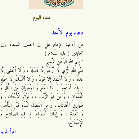
دعاء اليوم
دعاء يوم الأحد
من أدعية الإمام علي بن الحسين السجاد زين
العابدين ( عليه السَّلام ) :
" بِسْمِ اللَّهِ الرَّحْمنِ الرَّحِيمِ
بِسْمِ اللَّهِ الَّذِي لَا أَرْجُو إِلَّا فَضْلَهُ ، وَ لَا أَخْشَى إِلَّا
عَدْلَهُ ، وَ لَا أَعْتَمِدُ إِلَّا قَوْلَهُ ، وَ لَا أَتَمَسَّكُ إِلَّا بِحَبْلِهِ
، بِكَ أَسْتَجِيرُ يَا ذَا الْعَفْوِ وَ الرِّضْوَانِ مِنَ الظُّلْمِ وَ
الْعُدْوَانِ ، وَ مِنْ غِيَرِ الزَّمَانِ ، وَ تَوَاتُرِ الْأَحْزَانِ ، وَ
طَوَارِقِ الْحَدَثَانِ ، وَ مِنِ انْقِضَاءِ الْمُدَّةِ قَبْلَ التَّأَهُّبِ
وَ الْعُدَّةِ ، وَ إِيَّاكَ أَسْتَرْشِدُ لِمَا فِيهِ الصَّلَاحُ وَ
الْإِصْلَاحُ.
اقرأ المزيد