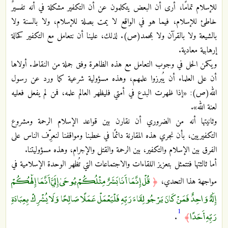
للإسلام تمامًا، أرى أن البعض يتكلمون عن أن التكفير مشكلة في أنه تفسيرٌ
خاطئ للإسلام، فيما هو في الواقع لا يمت بصلة للإسلام، ولا بالسنة ولا
بالشيعة ولا بالقرآن ولا بمحمد(ص). لذلك، علينا أن نتعامل مع التكفير كحالة
إرهابية معادية.
ويكمن الحل في وجوب التعامل مع هذه الظاهرة وفق جملة من النقاط. أولاها
أن على العلماء أن يُبرزوا علمهم، وهذه مسؤولية شرعية كما ورد عن رسول
الله(ص): «إذا ظهرت البدع في أمتي فليظهر العالم علمه، فمن لم يفعل فعليه
لعنة الله».
وثانيتها أنه من الضروري أن نقارن بين قواعد الإسلام الرحمة ومشروع
التكفيريين، بأن نجري هذه المقارنة دائمًا في خطبنا ومواقفنا لنعرِّف الناس على
الفرق بين الإسلام والتكفير، بين الرحمة والقتل والإجرام، وهذه مسؤوليتنا.
أما ثالثتها فتتمثل بتعزيز اللقاءات والاجتماعات التي تُظهر الوحدة الإسلامية في
قُلْ إِنَّمَا أَنَا بَشَرٌ مِثْلُكُمْ يُوحَىٰ إِلَيَّ أَنَّمَا إِلَٰهُكُمْ
مواجهة هذا التحدي،
﴿
إِلَٰهٌ وَاحِدٌ فَمَنْ كَانَ يَرْجُو لِقَاءَ رَبِّهِ فَلْيَعْمَلْ عَمَلًا صَالِحًا وَلَا يُشْرِكْ بِعِبَادَةِ
1
رَبِّهِ أَحَدًا
.
﴾