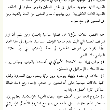
القضية الأولى: مواجهة أميركا ومشروعها في السيطرة على منطقتنا.
القضية الثانية: مواجهة إسرائيل التي تحتل فلسطين وتمارس سطوتها في المنطقة.
القضية الثالثة: التكفيريون الذين يواجهون سائر المسلمين من السنة والشيعة ومن
غير المسلمين على حدٍ سواء.
هذه القضايا الثلاث المركزية هي قضايا سياسية بامتياز، ومن المهم أن نبرز
المواقف العملية التي تثبت عدم مذهبة المواقف السياسية، وأسوق في هذا المجال
أيضًا مجموعة من المواقف الحاضرة في العالم الإسلامي التي تبيِّن الخلاف
السياسي، لا المذهبي:
1) موقف إيران ضد الاحتلال الأميركي في أفغانستان والعراق، وموقف إيران
ضد الاحتلال الإسرائيلي في فلسطين.
2) الخلاف في مصر، وليبيا، وتونس، وبين تركيا ومصر، وبين السعودية وقطر،
كلها خلافات سياسية بدليل أن المعنيين من مذهبٍ واحد، ومع ذلك فهناك
مشاكل كثيرة تحصل في بلدانهم.
3) مشروع تدمير سوريا تختلف حوله البلدان العربية والإسلامية، بعضهم يؤيد
والبعض الآخر يعترض، على قاعدة من يسير مع المشروع الأميركي الإسرائيلي