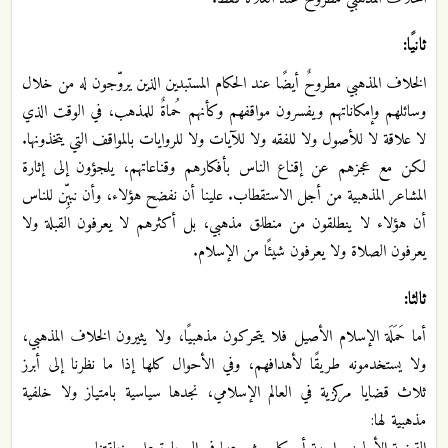
ثانيًا:
الخلاف المذهبي مطروحٌ أيضًا عند الحكام المستبدين الذين يروّجون له من خلال
وسائلهم وإمكاناتهم ويفسرون مواقفهم وكأنهم حُماةٌ للمذهب، في الوقت الذي
لا علاقة لا للأصول ولا للفقه ولا للآيات ولا للروايات بالمواقف التي يتخذونها.
لكن مع عجزهم عن إقناع الناس بأفكارهم وقناعاتهم، يلجؤون إلى إثارة
المشاعر المذهبية من أجل الاستقطاب. علينا أن نفضح هؤلاء، وأن نبيِّن للناس
أن هؤلاء لا ينطلقون من منطلق مذهبي، بل أكثرهم لا يعرفون القبلة ولا
يعرفون الصلاة ولا يعرفون شيئًا من الإسلام.
ثالثا:
أما حَمَلَة الإسلام الأصيل فلا يتحركون مذهبيًا، ولا يثيرون الخلاف المذهبي،
ولا يستخدمونه طريقًا لأهدافهم، وفي الأحوال كلها إذا ما نظرنا إلى أبرز
ثلاث قضايا مركزية في العالم الإسلامي، نجدها سياسية بامتياز ولا خلفية
مذهبية لها: