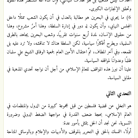
الخلاف ليس مذهبيًا بل هو خلافٌ سياسي، وإن شاء الله ستنتصر هذه المقولة
وتحقق الإنجازات الكبرى.
6) ما يجري في البحرين هو مطالبة بالعدل في أن يكون الشعب ممثلًا داخل
المجلس النيابي، وأن يكون له دور في إدارة السلطة، وهذا أمرٌ مشروع، وهذا
من حقوق الإنسان، لمدة أربع سنوات تقريبًا. وشعب البحرين يجاهد بالطرق
السلمية، ويطرح أفكارًا سياسية، لكن السلطة هناك لا تناقشه، ولا ترد عليه بل
تقمعه. وفي آخر المطاف، تمَّ اعتقال الأمين العام لجمعية الوفاق الشيخ علي سلمان
ظلمًا وعدوانًا لمواقفه السياسية.
علينا أن نبرز هذه المواقف للعالم الإسلامي من أجل أن نواجه تحدي المذهبة في
مقابل السياسة.
التحدي الثاني
هو التخلي عن قضية فلسطين من قبل مجموعة كبيرة من الدول والمنظمات في
العالم الإسلامي، بحجة ضعف القدرة في مواجهة الضغط الدولي وضرورة
التسوية. نحن نجد أن الحل يتمثل بأمور عدة:
أولًا، التمسك بالحق في التحرير بالموقف والأدبيات والإعلام وبالوسائل المتاحة