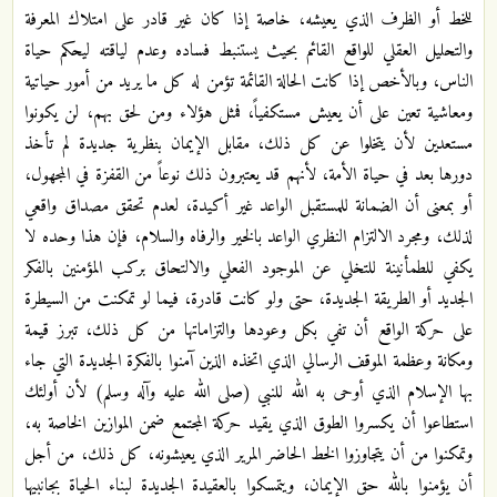
للخط أو الظرف الذي يعيشه، خاصة إذا كان غير قادر على امتلاك المعرفة
والتحليل العقلي للواقع القائم بحيث يستنبط فساده وعدم لياقته ليحكم حياة
الناس، وبالأخص إذا كانت الحالة القائمة تؤمن له كل ما يريد من أمور حياتية
ومعاشية تعين على أن يعيش مستكفياً، فمثل هؤلاء ومن لحق بهم، لن يكونوا
مستعدين لأن يتخلوا عن كل ذلك، مقابل الإيمان بنظرية جديدة لم تأخذ
دورها بعد في حياة الأمة، لأنهم قد يعتبرون ذلك نوعاً من القفزة في المجهول،
أو بمعنى أن الضمانة للمستقبل الواعد غير أكيدة، لعدم تحقق مصداق واقعي
لذلك، ومجرد الالتزام النظري الواعد بالخير والرفاه والسلام، فإن هذا وحده لا
يكفي للطمأنينة للتخلي عن الموجود الفعلي والالتحاق بركب المؤمنين بالفكر
الجديد أو الطريقة الجديدة، حتى ولو كانت قادرة، فيما لو تمكنت من السيطرة
على حركة الواقع أن تفي بكل وعودها والتزاماتها من كل ذلك، تبرز قيمة
ومكانة وعظمة الموقف الرسالي الذي اتخذه الذين آمنوا بالفكرة الجديدة التي جاء
بها الإسلام الذي أوحى به الله للنبي (صلى الله عليه وآله وسلم) لأن أولئك
استطاعوا أن يكسروا الطوق الذي يقيد حركة المجتمع ضمن الموازين الخاصة به،
وتمكنوا من أن يتجاوزوا الخط الحاضر المرير الذي يعيشونه، كل ذلك، من أجل
أن يؤمنوا بالله حق الإيمان، ويتمسكوا بالعقيدة الجديدة لبناء الحياة بجانبيها