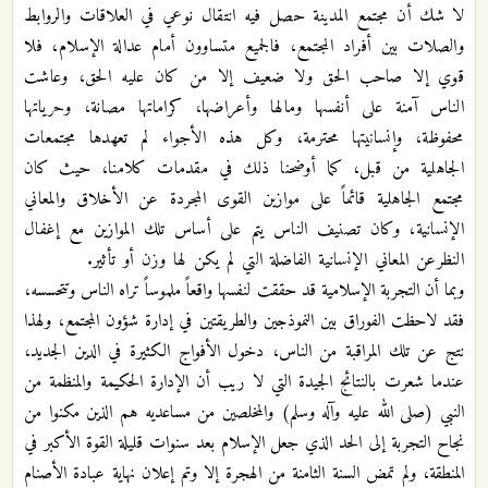
لا شك أن مجتمع المدينة حصل فيه انتقال نوعي في العلاقات والروابط
والصلات بين أفراد المجتمع، فالجميع متساوون أمام عدالة الإسلام، فلا
قوي إلا صاحب الحق ولا ضعيف إلا من كان عليه الحق، وعاشت
الناس آمنة على أنفسها ومالها وأعراضها، كراماتها مصانة، وحرياتها
محفوظة، وإنسانيتها محترمة، وكل هذه الأجواء لم تعهدها مجتمعات
الجاهلية من قبل، كما أوضحنا ذلك في مقدمات كلامنا، حيث كان
مجتمع الجاهلية قائماً على موازين القوى المجردة عن الأخلاق والمعاني
الإنسانية، وكان تصنيف الناس يتم على أساس تلك الموازين مع إغفال
النظرعن المعاني الإنسانية الفاضلة التي لم يكن لها وزن أو تأثير.
وبما أن التجربة الإسلامية قد حققت لنفسها واقعاً ملموساً تراه الناس وتتحسسه،
فقد لاحظت الفوراق بين النموذجين والطريقتين في إدارة شؤون المجتمع، ولهذا
نتج عن تلك المراقبة من الناس، دخول الأفواج الكثيرة في الدين الجديد،
عندما شعرت بالنتائج الجيدة التي لا ريب أن الإدارة الحكيمة والمنظمة من
النبي (صلى الله عليه وآله وسلم) والمخلصين من مساعديه هم الذين مكنوا من
نجاح التجربة إلى الحد الذي جعل الإسلام بعد سنوات قليلة القوة الأكبر في
المنطقة، ولم تمض السنة الثامنة من الهجرة إلا وتم إعلان نهاية عبادة الأصنام