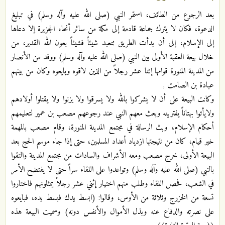
بعد الرجوع من الطائف، استمر النبي (صلى الله عليه وآله وسلم) في تبليغ
الدعوة، فكان لا يترك جماعة قادمة إلى مكة من سائر أنحاء الجزيرة إلا دعاها
إلى الإسلام، إلى أن بدأت الطريق تتعبد شيئاً فشيئاً بعون الله القدير، من
خلال بيعة العقبة الأولى بين النبي (صلى الله عليه وآله وسلم) ووفد من الأنصار
من المدينة المنورة قوامها إثنا عشر رجلاً من الذين لاقوه وبايعوه وكان من بينهم
عبادة بن الصامت ,
وكانت البيعة على أن لا يشركوا بالله ولا يسرقوا ولا يزنوا ولا يقتلوا أولادهم
ولايأتوا بهتاناً يفترينه وبعث معهم النبي عند رجوعهم مصعب بن عمير لتعليمهم
أحكام الإسلام، وبث الرسالة في مجتمع المدينة المنورة، وقام مصعب بالمهمة
خير قيام، كان من نتيجتها ازدياد أعداد المسلمين، حتى إذا جاء موسم الحج بعد
البيعة الأولى، خرج مصعب ومعه الأشراف والسادات من مجتمع المدينة والتقوا
بالنبي (صلى الله عليه وآله وسلم) وتواعدوا على اللقاء سراً حتى لا يفتضح الأمر
في الشعب، فحصل اللقاء وطلب منهم اختيار إثني عشر رجلاً يمثلونهم فاختاروا
تسعة من الخزرج وثلاثة من الأوس، وقالوا: (ابسط يدك فبسط يده، فبايعوه
على نصرته والدفاع عنه وبذل الأموال والأنفس دونه) وسميت البيعة هذه