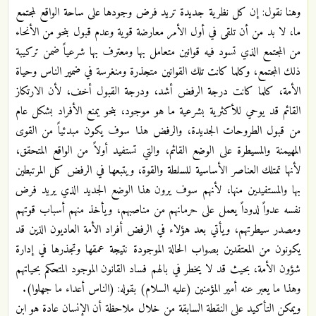
وهنا نقول: إن كل نظرية جديدة تريد فرض وجودها على ساحة الواقع لمجتمع
ما، لا بد من أن تلقى في أول الأمر معارضة قوية وعدم قبول بنحو من الأنحاء
من المجتمع الذي تسود فيه قوانين متعامل بها ومعترف بها شرعياً ضمن تركيبة
ذلك المجتمع، وكلما كانت تلك القوانين متجذرة ومنغرسة في ضمير الناس وحياة
الأمة، كلما كانت درجة الرفض أشد، ودرجة القبول أخف، لأن الارتكاز
القائم قد يوحي للأكثرية بشرعية ما هو موجود، بنحو يمنع الأفراد بشكل عام
من قبول الطروحات الجديدة، والرفض هذا سوف يكون مبدئياً من القوى
المهيمنة والمسيطرة على الوضع القائم، والتي تستفيد أولاً من الواقع المتحقق،
لأنها تمتلك العناصر الأساسية للسلطة والقوة، ويتبعها في الرفض كل المرتبطين
بها والمستفيدين منها، لأنهم سوف يرون هذا الوضع الجديد الذي يريد فرض
نفسه عدواً لدوداً يعمل على حرمانهم من مناصبهم، ويأخذ منهم أسباب قوتهم
ومصدر سيطرتهم، ويأتي بعد هؤلاء في الرفض أفراد الأمة العاديون الذين قد
يكونون من المعتقدين بصواب الحالة الموجودة نتيجة عمقها وتجذرها في إدارة
شؤون الأمة، بحيث قد لا يخطر في بالهم فساد القانون الموجود المتحكم بحياتهم
وهذا ما يعبر عنه أمير المؤمنين (عليه السلام) بقوله: (الناس أعداء ما جهلوا).
ويمكن التأكيد على النقطة السابقة من خلال ملاحظة أن الإنسان عادة هو ابن