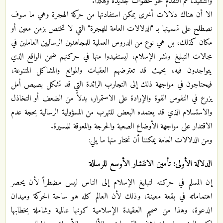
والتنفيذ، ثم التقدم نحو خطوات جديدة وهكذا.
الا أن هناك دلالات أخرى يمكن استفادتها من حركة الهجرة وهي ما سوف
نصطلح على تسميتها بـ "الدلالات العامة للهجرة" التي لا تختص بزمن معين أو
مكان كذلك، بل هي نوع من الدروس العملية للمجاهدين الرساليين العاملين في
مجالات التبليغ ونشر الإسلام، ليستفيدوا منها في حركتهم ضمن الواقع الذي
يتواجدون فيه، بحيث قد تعترضهم العقبات والموانع والمشاكل المتنوعة،
فيحتاجون في مواجهة ذلك إلى التجارب الرائدة التي قد تشكل بصيص أمل
يزرع في النفوس القوة والإرادة على الاستمرار، بدلاً من الضعف أو التخاذل
والاستسلام الذي قد يعتمده البعض للتهرب من المسؤولية الرسالية بحجة عدم
الاقتدار على مواجهة الأوضاع الصعبة والحرجة والمعوقة للمسيرة.
ومن الدلالات العامة يمكننا أن نختار منها ما يلي:
الدلالة الأولى: تأمين الانتشار الأوسع للرسالة
إن المسلم في حركته لتبليغ الإسلام إلى الناس ليس مضطراً لأن يحصر
اهتماماته في بقعة معينة، وذلك لأن العالم كله هو ساحة الحركة وميدان
الدعوة، وهذا من صميم العقيدة الإسلامية كونها عالمية وشاملة بخطابها