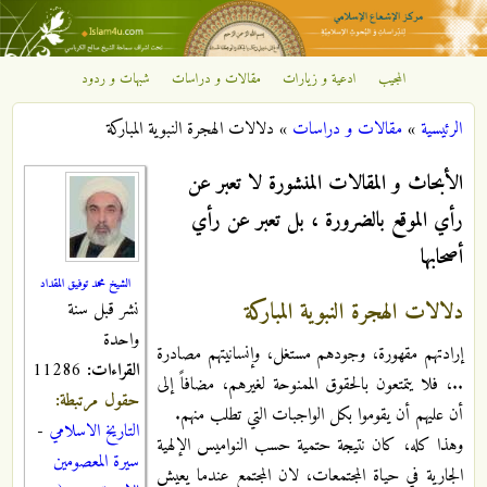
تجاوز إلى المحتوى الرئيسي
المجيب
ادعية و زيارات
مقالات و دراسات
شبهات و ردود
مركز
الرئيسية
»
مقالات و دراسات
»
دلالات الهجرة النبوية المباركة
الإشعاع
أنت هنا
الأبحاث و المقالات المنشورة لا تعبر عن
الإسلامي
رأي الموقع بالضرورة ، بل تعبر عن رأي
أصحابها
الشيخ محمد توفيق المقداد
دلالات الهجرة النبوية المباركة
نشر قبل سنة
واحدة
إرادتهم مقهورة، وجودهم مستغل، وإنسانيتهم مصادرة
القراءات:
11286
..، فلا يتمتعون بالحقوق الممنوحة لغيرهم، مضافاً إلى
حقول مرتبطة:
أن عليهم أن يقوموا بكل الواجبات التي تطلب منهم.
التاريخ الاسلامي
-
وهذا كله، كان نتيجة حتمية حسب النواميس الإلهية
سيرة المعصومين
الجارية في حياة المجتمعات، لان المجتمع عندما يعيش