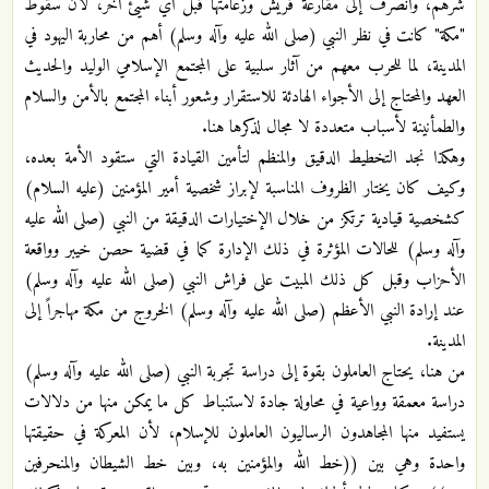
شرهم، وانصرف إلى مقارعة قريش وزعامتها قبل أي شيئ آخر، لأن سقوط
"مكة" كانت في نظر النبي (صلى الله عليه وآله وسلم) أهم من محاربة اليهود في
المدينة، لما للحرب معهم من آثار سلبية على المجتمع الإسلامي الوليد والحديث
العهد والمحتاج إلى الأجواء الهادئة للاستقرار وشعور أبناء المجتمع بالأمن والسلام
والطمأنينة لأسباب متعددة لا مجال لذكرها هنا.
وهكذا نجد التخطيط الدقيق والمنظم لتأمين القيادة التي ستقود الأمة بعده،
وكيف كان يختار الظروف المناسبة لإبراز شخصية أمير المؤمنين (عليه السلام)
كشخصية قيادية ترتكز من خلال الإختيارات الدقيقة من النبي (صلى الله عليه
وآله وسلم) للحالات المؤثرة في ذلك الإدارة كما في قضية حصن خيبر وواقعة
الأحزاب وقبل كل ذلك المبيت على فراش النبي (صلى الله عليه وآله وسلم)
عند إرادة النبي الأعظم (صلى الله عليه وآله وسلم) الخروج من مكة مهاجراً إلى
المدينة.
من هنا، يحتاج العاملون بقوة إلى دراسة تجربة النبي (صلى الله عليه وآله وسلم)
دراسة معمقة وواعية في محاولة جادة لاستنباط كل ما يمكن منها من دلالات
يستفيد منها المجاهدون الرساليون العاملون للإسلام، لأن المعركة في حقيقتها
واحدة وهي بين ((خط الله والمؤمنين به، وبين خط الشيطان والمنحرفين