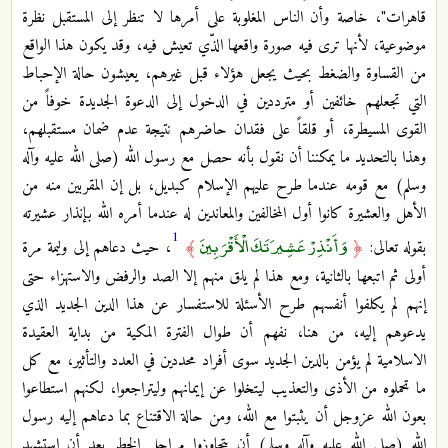
قاهرات"، خاصة وأن الناس المغلوبة على أمرها لا تنظر إلى المستقبل نظرة
موضوعية، لأنها ترى فيه صورة واقعها الذّي تعيش فيه، وقد يكون هذا الواقع
من القساوة والضغط بحيث يجعل هؤلاء قبل غيرهم، يعيشون حالة الإحباط
التي تجعلهم خائفين أو مترددين في الدخول إلى الدعوة الجديدة خوفاً من
القوى المسيطرة، أو قلقاً على فقدان حاضرهم نتيجة عدم ضمان مستقبلهم،
وهذا بالتحديد ما يمكننا أن نقول بأنه حصل مع رسول الله (صلى الله عليه وآله
وسلم) مع قومه عندما طرح عليهم الإسلام كبديل، بل إن المقربين منه من
الأهل والعشيرة كانوا أول المخالفين والمعاندين له عندما أمره الله بإنذار عشيرته
1
وَأَنْذِرْ عَشِيرَتَكَ الْأَقْرَبِينَ
بقوله تعالى:
﴿
﴾
، حيث دعاهم إلى وليمة مرة
أولى ثم اتبعها بالثانية، ومع هذا لم يلق منهم إلا الصد والرفض والاستهزاء حتى
إنهم لم يكلفوا أنفسهم طرح الأسئلة للاستفسار عن هذا الدين الجديد الذي
يدعوهم إليه، من هنا، نفهم أن طوال الفترة المكية من بداية العقيدة
الاسلامية لم يؤمن بالدين الجديد سوى أفراد محددين في العدد والتأثير، مع كل
ما تحملوه من الأذى والتعذيب ليتخلوا عن إيمانهم وليتراجعوا، لكنهم استطاعوا
بعون الله عزوجل أن يثبتوا مع الله، ومن حالة الاقتناع بما دعاهم إليه رسول
الله (صلى الله عليه وآله وسلم) أن يتجاوزوا مراحل الخطر بعد أن استشهد