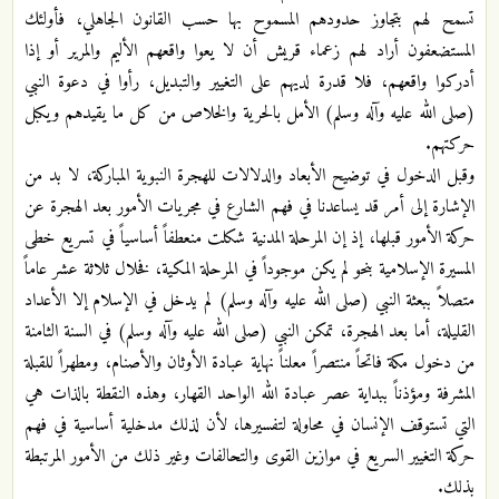
تسمح لهم بتجاوز حدودهم المسموح بها حسب القانون الجاهلي، فأولئك
المستضعفون أراد لهم زعماء قريش أن لا يعوا واقعهم الأليم والمرير أو إذا
أدركوا واقعهم، فلا قدرة لديهم على التغيير والتبديل، رأوا في دعوة النبي
(صلى الله عليه وآله وسلم) الأمل بالحرية والخلاص من كل ما يقيدهم ويكبل
حركتهم.
وقبل الدخول في توضيح الأبعاد والدلالات للهجرة النبوية المباركة، لا بد من
الإشارة إلى أمر قد يساعدنا في فهم الشارع في مجريات الأمور بعد الهجرة عن
حركة الأمور قبلها، إذ إن المرحلة المدنية شكلت منعطفاً أساسياً في تسريع خطى
المسيرة الإسلامية بنحو لم يكن موجوداً في المرحلة المكية، فخلال ثلاثة عشر عاماً
متصلاً ببعثة النبي (صلى الله عليه وآله وسلم) لم يدخل في الإسلام إلا الأعداد
القليلة، أما بعد الهجرة، تمكن النبي (صلى الله عليه وآله وسلم) في السنة الثامنة
من دخول مكة فاتحاً منتصراً معلناً نهاية عبادة الأوثان والأصنام، ومطهراً للقبلة
المشرفة ومؤذناً ببداية عصر عبادة الله الواحد القهار، وهذه النقطة بالذات هي
التي تستوقف الإنسان في محاولة لتفسيرها، لأن لذلك مدخلية أساسية في فهم
حركة التغيير السريع في موازين القوى والتحالفات وغير ذلك من الأمور المرتبطة
بذلك.