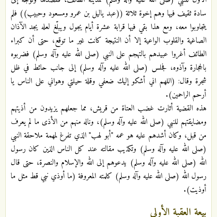
سادة ثقيف فيها وهم إخوة ثلاثة ((عبد ياليل بن عمرو ومسعود وحبيب)) فلم
يتجاوبوا معه، ومع هذا بقي فيها قرابة عشرة أيام يجول ويبلّغ لعله يجد الآذان
الصاغية والقلوب الواعية إلا أن النتيجة كانت غير ما توقع، حتى أن كبراء
الطائف أغروا عبيدهم بالتهجم على النبي (صلى الله عليه وآله وسلم) فضربوه
بالحجارة وآذوه، فجلس (صلى الله عليه وآله وسلم) إلى جانب حائط في ظل
شجرة وقال: (اللهم اني أشكو إليك ضعفي وقلة حيلتي وهواني على الناس يا
أرحم الراحمين).
هذه القضية أثارت غضب العتاة من قريش، مما جعلهم يزيدون من أذيتهم
ومضايقتهم للنبي (صلى الله عليه وآله وسلم)، وناله منهم من الأذى ما لم يعرف
من قبل، وكان أشدهم عليه هو عمه "أبو لهب" الذي تفرغ لمهمة ملاحقة النبي
(صلى الله عليه وآله وسلم) وتكذيب مقالته عند كل الناس الذين كان رسول
الله (صلى الله عليه وآله وسلم) يدعوهم إلى الله والإسلام والنصرة، حتى قال
رسول الله (صلى الله عليه وآله وسلم) كلمته المعروفة (ما أوذي نبي قط مثل ما
أوذيت).
بيعة العقبة الأولى