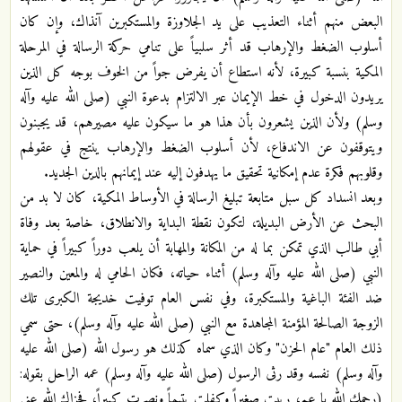
البعض منهم أثناء التعذيب على يد الجلاوزة والمستكبرين آنذاك، وإن كان
أسلوب الضغط والإرهاب قد أثر سلبياً على تنامي حركة الرسالة في المرحلة
المكية بنسبة كبيرة، لأنه استطاع أن يفرض جواً من الخوف بوجه كل الذين
يريدون الدخول في خط الإيمان عبر الالتزام بدعوة النبي (صلى الله عليه وآله
وسلم) ولأن الذين يشعرون بأن هذا هو ما سيكون عليه مصيرهم، قد يجبنون
ويتوقفون عن الاندفاع، لأن أسلوب الضغط والإرهاب ينتج في عقولهم
وقلوبهم فكرة عدم إمكانية تحقيق ما يهدفون إليه عند إيمانهم بالدين الجديد.
وبعد انسداد كل سبل متابعة تبليغ الرسالة في الأوساط المكية، كان لا بد من
البحث عن الأرض البديلة، لتكون نقطة البداية والانطلاق، خاصة بعد وفاة
أبي طالب الذي تمكن بما له من المكانة والمهابة أن يلعب دوراً كبيراً في حماية
النبي (صلى الله عليه وآله وسلم) أثناء حياته، فكان الحامي له والمعين والنصير
ضد الفئة الباغية والمستكبرة، وفي نفس العام توفيت خديجة الكبرى تلك
الزوجة الصالحة المؤمنة المجاهدة مع النبي (صلى الله عليه وآله وسلم)، حتى سمي
ذلك العام "عام الحزن" وكان الذي سماه كذلك هو رسول الله (صلى الله عليه
وآله وسلم) نفسه وقد رثى الرسول (صلى الله عليه وآله وسلم) عمه الراحل بقوله:
(رحمك الله يا عم، ربيت صغيراً وكفلت يتيماً ونصرت كبيراً، فجزاك الله عني