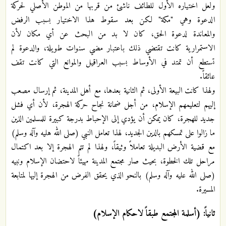
ولعل اختياره الأول للطائف ناشئ من قربها من الموطن الأصلي لحركة
الدعوة وهي "مكة" لكن بعد سقوط هذا الاختيار بسبب الرفض
والمعاندة لدعوة الحق، كان لا بد من البحث عن أي مكان لأن
الاستمرارية كانت تقتضي ذلك باعتبار مضي سنوات طويلة، والدعوة لم
تستطع أن تمتد في الأوساط بسبب العراقيل والموانع التي كانت تقف
عائقاً.
ولهذا كانت البيعة الأولى، ثم الثانية بعدها، مع أهل المدينة، ثم إرسال مصعب
إليهم لتعليمهم الإسلام، من أجل ضمانة نجاح حركة الهجرة، لأن أي فشل
جديد للهجرة، كان يمكن أن يؤدي إلى الإحباط بدرجة كبيرة للمسلمين الذين
ما زالوا على تمسكهم بالدين الجديد، لهذا تعامل النبي (صلى الله هليه وآله وسلم)
مع قضية الأرض البديلة تعاملاً وثيقاً، ولهذا لم تتم الهجرة إلا بعد اكتمال
مراحل تلك الخطوة، بحيث صار مجتمع المدينة مهيئاً لاحتضان الإسلام ونبيه
(صلى الله عليه وآله وسلم) بالنحو الذي يحقق الفرض من الهجرة إليها لمتابعة
المسيرة.
ثانياً: (أسلمة المجتمع طبقاً لاحكام الإسلام)