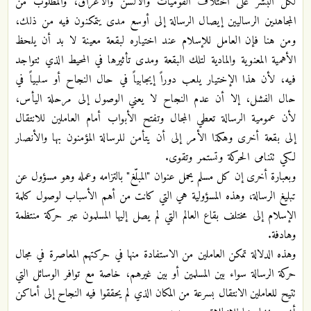
لكل البشر على اختلاف القوميات والألسن والأعراق، والمطلوب من
المجاهدين الرساليين إيصال الرسالة إلى أوسع مدى يتمكنون فيه من ذلك،
ومن هنا فإن العامل للإسلام عند اختياره لبقعة معينة لا بد أن يلحظ
الأهمية المعنوية والمادية لتلك البقعة ومدى تأثيرها في المحيط الذي تتواجد
فيه، لأن هذا الإختيار يلعب دوراً إيجابياً في حال النجاح أو سلبياً في
حال الفشل، إلا أن عدم النجاح لا يعني الوصول إلى مرحلة اليأس،
لأن عمومية الرسالة تعطي المجال وتفتح الأبواب أمام العاملين للانتقال
إلى بقعة أخرى وهكذا الأمر إلى أن يتأمن للرسالة المؤمنون بها والأنصار
لكي تتنامى الحركة وتستمر وتقوى.
وبعبارة أخرى إن كل مسلم يحمل عنوان "المبلّغ" بالتزامه وعمله وهو مسؤول عن
تبليغ الرسالة، وهذه المسؤولية هي التي كانت من أهم الأسباب لوصول كلمة
الإسلام إلى مختلف بقاع العالم التي لم يصل إليها المسلمون عبر حركة منتظمة
وهادفة.
وهذه الدلالة تمكن العاملين من الاستفادة منها في حركتهم المعاصرة في مجال
حركة الرسالة سواء بين المسلمين أو بين غيرهم، خاصة مع توافر الوسائل التي
تتيح للعاملين الانتقال بسرعة من المكان الذي لم يحققوا فيه النجاح إلى أماكن