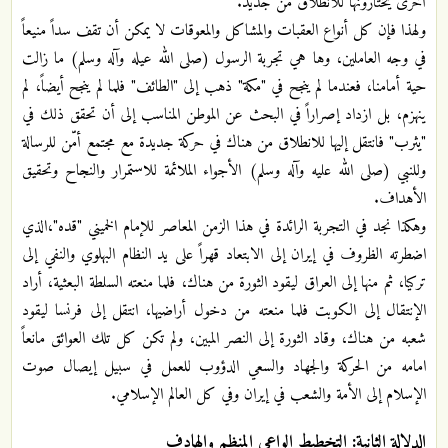
أخرى يختارونها للانطلاق من جديد.
ولهذا فإن كل أنواع العقبات والمشاكل والمعوقات لا يمكن أن تقف سداً منيعاً
في وجه العاملين، وها هي تجربة الرسول (صلى الله عيله وآله وسلم) ما زالت
حية أمامنا، فعندما لم ينجح في "مكة" ذهب إلى "الطائف" فلما لم ينجح أيضاً، لم
ينهزم، بل ازداد إصراراً في البحث عن الموطن المناسب إلى أن تحقق ذلك في
"يثرب" فانتقل إليها للانطلاق من هناك في حركة جديدة مع مجتمع أمّن للرسالة
وللنبي (صلى الله عليه وآله وسلم) الأجواء الملائمة للاستمرار والنجاح وتحقيق
الأهداف.
وهكذا نجد في التجربة الرائدة في هذا الزمن المعاصر للإمام الخميني "قده"،الذي
اضطرته الظروف في إيران إلى الابتعاد قهراً على يد النظام البهلوي والنفي إلى
تركيا، ثم منها إلى العراق ليقود الثورة من هناك، فلما منعته السلطة البعثية، أراد
الإنتقال إلى الكوبت فلما منعته من دخول أراضيها، انتقل إلى فرنسا ليقود
شعبه من هناك، وقاد الثورة إلى النصر المبين، ولم تكن كل تلك العوائق مانعاً
امامه من الحركة والجهاد والسعي الدؤوب للعمل في سبيل إيصال صوت
الإسلام إلى الأمة والشعب في إيران وفي كل العالم الإسلامي.
الدلالة الثانية: التخطيط الواعي المنظم والهادف