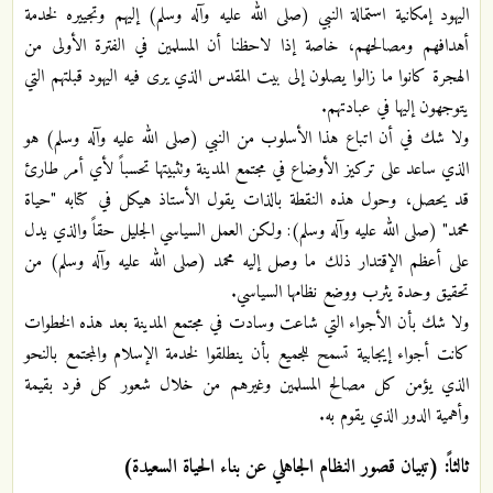
اليهود إمكانية استمالة النبي (صلى الله عليه وآله وسلم) إليهم وتجييره لخدمة
أهدافهم ومصالحهم، خاصة إذا لاحظنا أن المسلمين في الفترة الأولى من
الهجرة كانوا ما زالوا يصلون إلى بيت المقدس الذي يرى فيه اليهود قبلتهم التي
يتوجهون إليها في عبادتهم.
ولا شك في أن اتباع هذا الأسلوب من النبي (صلى الله عليه وآله وسلم) هو
الذي ساعد على تركيز الأوضاع في مجتمع المدينة وتثبيتها تحسباً لأي أمر طارئ
قد يحصل، وحول هذه النقطة بالذات يقول الأستاذ هيكل في كتابه "حياة
محمد" (صلى الله عليه وآله وسلم): ولكن العمل السياسي الجليل حقاً والذي يدل
على أعظم الإقتدار ذلك ما وصل إليه محمد (صلى الله عليه وآله وسلم) من
تحقيق وحدة يثرب ووضع نظامها السياسي.
ولا شك بأن الأجواء التي شاعت وسادت في مجتمع المدينة بعد هذه الخطوات
كانت أجواء إيجابية تسمح للجميع بأن ينطلقوا لخدمة الإسلام والمجتمع بالنحو
الذي يؤمن كل مصالح المسلمين وغيرهم من خلال شعور كل فرد بقيمة
وأهمية الدور الذي يقوم به.
ثالثاً: (تبيان قصور النظام الجاهلي عن بناء الحياة السعيدة)