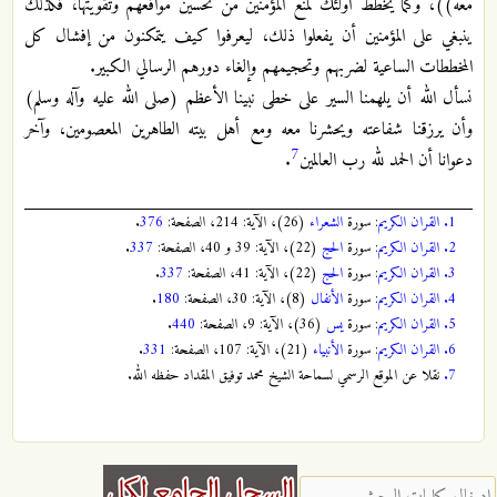
معه))، وكما يخطط أولئك لمنع المؤمنين من تحسين مواقعهم وتقويتها، فكذلك
ينبغي على المؤمنين أن يفعلوا ذلك، ليعرفوا كيف يتمكنون من إفشال كل
المخططات الساعية لضربهم وتحجيمهم وإلغاء دورهم الرسالي الكبير.
نسأل الله أن يلهمنا السير على خطى نبينا الأعظم (صلى الله عليه وآله وسلم)
وأن يرزقنا شفاعته ويحشرنا معه ومع أهل بيته الطاهرين المعصومين، وآخر
7
دعوانا أن الحمد لله رب العالمين
.
1.
القران الكريم
: سورة
الشعراء
(26)، الآية: 214، الصفحة:
376
.
2.
القران الكريم
: سورة
الحج
(22)، الآية: 39 و 40، الصفحة:
337
.
3.
القران الكريم
: سورة
الحج
(22)، الآية: 41، الصفحة:
337
.
4.
القران الكريم
: سورة
الأنفال
(8)، الآية: 30، الصفحة:
180
.
5.
القران الكريم
: سورة
يس
(36)، الآية: 9، الصفحة:
440
.
6.
القران الكريم
: سورة
الأنبياء
(21)، الآية: 107، الصفحة:
331
.
7.
نقلا عن الموقع الرسمي لسماحة الشيخ محمد توفيق المقداد حفظه الله.
‏إدخال كلمات البحث ‏