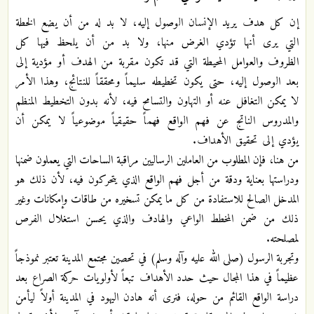
إن كل هدف يريد الإنسان الوصول إليه، لا بد له من أن يضع الخطة
التي يرى أنها تؤدي الغرض منها، ولا بد من أن يلحظ فيها كل
الظروف والعوامل المحيطة التي قد تكون مقربة من الهدف أو مؤدية إلى
بعد الوصول إليه، حتى يكون تخطيطه سليماً ومحققاً للنتائج، وهذا الأمر
لا يمكن التغافل عنه أو التهاون والتسامح فيه، لأنه بدون التخطيط المنظم
والمدروس الناتج عن فهم الواقع فهماً حقيقياً موضوعياً لا يمكن أن
يؤدي إلى تحقيق الأهداف.
من هنا، فإن المطلوب من العاملين الرساليين مراقبة الساحات التي يعملون ضمنها
ودراستها بعناية ودقة من أجل فهم الواقع الذي يتحركون فيه، لأن ذلك هو
المدخل الصالح للاستفادة من كل ما يمكن تسخيره من طاقات وإمكانات وغير
ذلك من ضمن المخطط الواعي والهادف والذي يحسن استغلال الفرص
لمصلحته.
وتجربة الرسول (صلى الله عليه وآله وسلم) في تحصين مجتمع المدينة تعتبر نموذجاً
عظيماً في هذا المجال حيث حدد الأهداف تبعاً لأولويات حركة الصراع بعد
دراسة الواقع القائم من حوله، فنرى أنه هادن اليهود في المدينة أولاً ليأمن