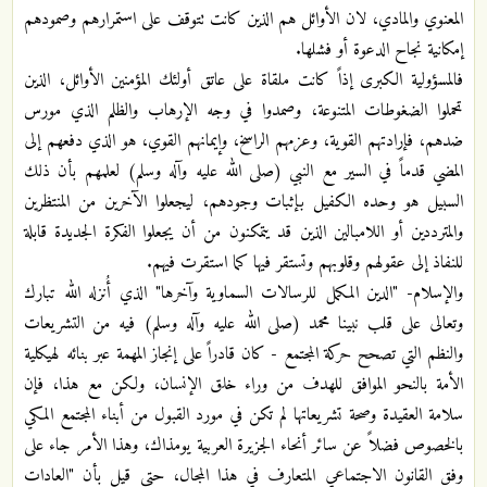
المعنوي والمادي، لان الأوائل هم الذين كانت تتوقف على استمرارهم وصمودهم
إمكانية نجاح الدعوة أو فشلها.
فالمسؤولية الكبرى إذاً كانت ملقاة على عاتق أولئك المؤمنين الأوائل، الذين
تحملوا الضغوطات المتنوعة، وصمدوا في وجه الإرهاب والظلم الذي مورس
ضدهم، فإرادتهم القوية، وعزمهم الراسخ، وإيمانهم القوي، هو الذي دفعهم إلى
المضي قدماً في السير مع النبي (صلى الله عليه وآله وسلم) لعلمهم بأن ذلك
السبيل هو وحده الكفيل بإثبات وجودهم، ليجعلوا الآخرين من المنتظرين
والمترددين أو اللامبالين الذين قد يتمكنون من أن يجعلوا الفكرة الجديدة قابلة
للنفاذ إلى عقولهم وقلوبهم وتستقر فيها كما استقرت فيهم.
والإسلام- "الدين المكمل للرسالات السماوية وآخرها" الذي أُنزله الله تبارك
وتعالى على قلب نبينا محمد (صلى الله عليه وآله وسلم) فيه من التشريعات
والنظم التي تصحح حركة المجتمع - كان قادراً على إنجاز المهمة عبر بنائه لهيكلية
الأمة بالنحو الموافق للهدف من وراء خلق الإنسان، ولكن مع هذا، فإن
سلامة العقيدة وصحة تشريعاتها لم تكن في مورد القبول من أبناء المجتمع المكي
بالخصوص فضلاً عن سائر أنحاء الجزيرة العربية يومذاك، وهذا الأمر جاء على
وفق القانون الاجتماعي المتعارف في هذا المجال، حتى قيل بأن "العادات