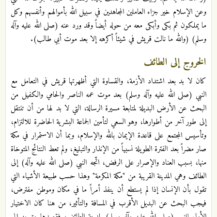
وعن الإسلام خير جزاء العاملين المجاهدين في سبيل الله بأموالهم وأنفسهم وكل
ما يملكون ثم بكى وأبكى معه من حوله أيضاً وقد ورد عنه (صلى الله عليه وآله
وسلم) (والله ما نالت قريش في شيئاً أكرهه إلا بعد موت أبي طالب).
الخروج إلى الطائف
كان لا بد بعد اشتداد الأزمة، والقساوة التي أظهرتها قريش في التعامل مع
النبي (صلى الله عليه وآله وسلم) بعد موت عمه الناصر والحامي والكفيل من
البحث عن الأرض البديلة لمتابعة مسيرة الرسالة، التي لا بد لها من أن تنتقل
إلى طور آخر من أطوارها، وهو السعي لتأمين الجماعة البشرية الحاضرة للالتزام،
وتأسيس المجتمع على قاعدة الإيمان بالله والإسلام، وبما أن الاستمرار في مكة
صار مضراً بعد الفترة الطويلة نسبياً من الإنذار والتبليغ، ولم تعط النتائج المتوخاة
منها، بسبب العناد والإصرار على الرفض، اتّجه النبي (صلى الله عليه وآله) إلى
الطائف وهي المدينة القريبة من "مكة المكرمة" وهذا حسب طبيعة الأشياء التي
تقول بأن الإنسان إذا لم يستطع أن ينفذ أمراً ما في مكان وموطن مفترض،
فيجب البحث عن البديل الأقرب في المسافة والتأثير، من هنا كان الاختيار
الأول للنبي (صلى الله عليه وآله وسلم) لمدينة الطائف، فقصدها وتوجه إلى