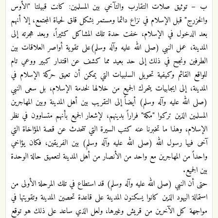
ب – توثيق صلات التقارب والتآخي بين المسلمين: كانت قبيلتا "الأوس
والخزرج" قبل الإسلام في نزاع دائما ومستمر بشكل قلق لحياة المجتمع، إلا أنهم
بعد الدخول في الإسلام، خفت حدة تلك المشاكل كثيراً، وبعد هجرته إلى
المدينة، عمل النبي (صلى الله عليه وآله وسلم)على تقوية أواصر العلاقات بين
الطرفين ونجح في ذلك إلى حد بعيد مما كشف عن اقتدار كبير ووعي تام
للواقع القائم وكيفية تحويل السلبيات التي يمكن أن تعيق حركة الإسلام في
المدينة، إلى ايجابيات يتحرك الجميع من خلالها لخدمة الإسلام، بل سعى النبي
(صلى الله عليه وآله وسلم) أيضاً إلى التقريب بين أهل المدينة وبين المهاجرين
المسلمين الذين تركوا "مكة" فراراً بدينهم، لإشعار الجميع بأنهم متساوون في نظر
الإسلام، وهذا ما تخبرنا عنه كتب السيرة التي تتحدث عن قصة المؤاخاة التي
آخى فيها رسول الله (صلى الله عليه وآله وسلم) بين الفريقين، فكان يؤاخي
واحداً من المهاجرين مع واحد من الأنصار من أهل المدينة لتعميق حالة الوحدة
بين الجميع.
حتى أن النبي (صلى الله عليه وآله وسلم) قد استطاع في تلك المرحلة الأولى من
استمالة اليهود الذين كانوا يسكنون المدينة على قاعدة تحصين المدينة وتقويتها في
مواجهة كل الآخرين من قريش وغيرها، ولعل الذي ساعد على ذلك هو توقع