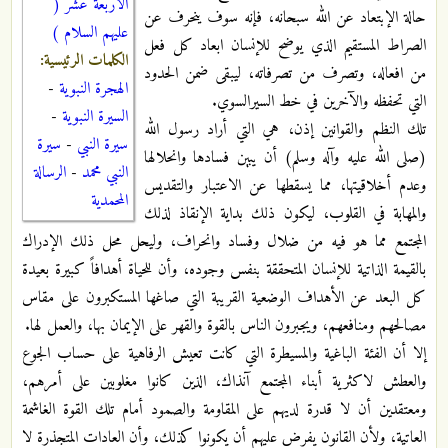
الاربعة عشر (
حالة الإبتعاد عن الله سبحانه، فإنه سوف ينحرف عن
عليهم السلام )
الصراط المستقيم الذي يوضح للإنسان ابعاد كل فعل
الكلمات الرئيسية:
من افعاله، وتصرف من تصرفاته، ليبقى ضمن الحدود
الهجرة النبوية
-
التي تحفظه والآخرين في خط السيرالسوي.
السيرة النبوية
-
تلك النظم والقوانين إذن، هي التي أراد رسول الله
سيرة النبي
-
سيرة
(صلى الله عليه وآله وسلم) أن يبين فسادها وانحلالها
النبي محمد
-
الرسالة
وعدم أخلاقيتها، مما يسقطها عن الاعتبار والتقديس
المحمدية
والمهابة في القلوب، ليكون ذلك بداية الإنقاذ لذلك
المجتمع مما هو فيه من ضلال وفساد وانحراف، وليحل محل ذلك الإدراك
بالقيمة الذاتية للإنسان المتحققة بنفس وجوده، وأن للحياة أهدافاً كبيرة بعيدة
كل البعد عن الأهداف الوضعية القريبة التي صاغها المستكبرون على مقاس
مصالحهم ومنافعهم، ويجبرون الناس بالقوة والقهر على الإيمان بها، والعمل لها.
إلا أن الفئة الباغية والمسيطرة التي كانت تعيش الرفاهية على حساب الجوع
والعطش لاكثرية أبناء المجتمع آنذاك، الذين كانوا مغلوبين على أمرهم،
ومعتقدين أن لا قدرة لديهم على المقاومة والصمود أمام تلك القوة الغاشمة
العاتية، ولأن القانون يفرض عليهم أن يكونوا كذلك، وأن العادات المتجذرة لا