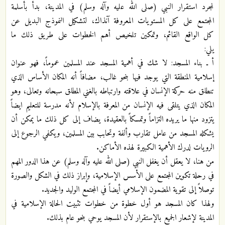
لمجرد استقرار النبي (صلى الله عليه وآله وسلم) في المدينة، بدأ بأسلمة
المجتمع على كل المستويات المعروفة آنذاك، لتشكيل النموذج البديل عن
كل الواقع القائم، وتمكين تلخيص أهم الخطوات على طريق ذلك ما
يلي:
أ ـ بناء المسجد: لا شك في أهمية المسجد عند المسلمين عموماً، فهو عنوان
إسلامية المنطقة التي يوجد فيها بنحو غالب، مضافاً أنه المكان الأساس الذي
تنطلق منه حركة الإنسان في علاقته وارتباطه بالغني المطلق سبحانه وتعالى، وهو
المكان الذي يتلقى فيه الإنسان من المعرفة بالإسلام لأنه مدرسة للتعليم ايضاً
يتزود منها ما يريده التزاماً وتمسكاً بالعقيدة، يضاف إلى كل ذلك ما يمكن أن
يشكله المسجد من عامل تقارب وألفة وتحابب بين المسلمين، ويكفي الرجوع إلى
الرويات لدرك الأهمية الكبيرة لهذه الأماكن.
من هنا، لا يعقل أن يغفل النبي (صلى الله عليه وآله وسلم) عن هذا الدور المهم
في رحلة تكوين المجتمع على الأسس الإسلامية، وإبراز ذلك في الشكل والصورة
توصلاً إلى تقوية المضمون الإسلامي أيضاً في المجتمع الوليد والجديد.
ولهذا كان المسجد هو أول خطوة من خطوات تثبيت الحالة الإسلامية في
المدينة لإشعار الجميع بالإستقرار لأن المسجد يوحي بنحو عام بذلك.