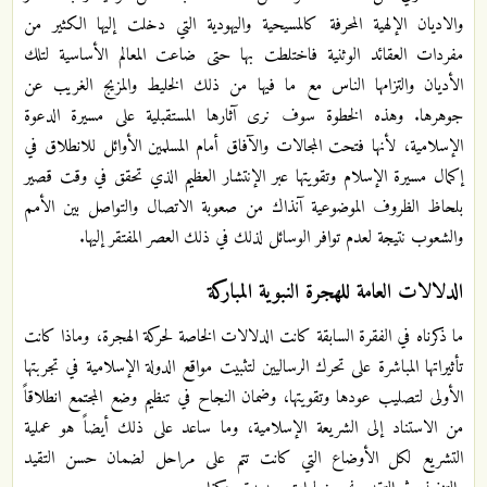
والاديان الإلهية المحرفة كالمسيحية واليهودية التي دخلت إليها الكثير من
مفردات العقائد الوثنية فاختلطت بها حتى ضاعت المعالم الأساسية لتلك
الأديان والتزامها الناس مع ما فيها من ذلك الخليط والمزيج الغريب عن
جوهرها. وهذه الخطوة سوف نرى آثارها المستقبلية على مسيرة الدعوة
الإسلامية، لأنها فتحت المجالات والآفاق أمام المسلمين الأوائل للانطلاق في
إكمال مسيرة الإسلام وتقويتها عبر الإنتشار العظيم الذي تحقق في وقت قصير
بلحاظ الظروف الموضوعية آنذاك من صعوبة الاتصال والتواصل بين الأمم
والشعوب نتيجة لعدم توافر الوسائل لذلك في ذلك العصر المفتقر إليها.
الدلالات العامة للهجرة النبوية المباركة
ما ذكرناه في الفقرة السابقة كانت الدلالات الخاصة لحركة الهجرة، وماذا كانت
تأثيراتها المباشرة على تحرك الرساليين لتثبيت مواقع الدولة الإسلامية في تجربتها
الأولى لتصليب عودها وتقويتها، وضمان النجاح في تنظيم وضع المجتمع انطلاقاً
من الاستناد إلى الشريعة الإسلامية، وما ساعد على ذلك أيضاً هو عملية
التشريع لكل الأوضاع التي كانت تتم على مراحل لضمان حسن التقيد