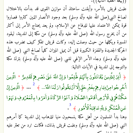
((بيعة العقبة الثانية)).
علمت قريش بالأمر، وأيقنت ساعتئذ أن موازين القوى قد بدأت بالاختلال
لصالح النبي(صلى الله عليه وآله وسلم) بعد وجود الأنصار الذين كثروا فصاروا
قوة يمكن الاعتماد عليها للدفاع عن الإسلام، ولم يعد يحتاج الأمر إلى أكثر
من أن يخرج رسول الله (صلى الله عليه وآله وسلم) من مكة إلى المدينة، ليقود
المسيرة ويكملها من حيث وصلت إليه، وكانت قريش تفكر كيف تضرب هذه
الحركة الجديدة والقفزة الكبيرة قبل أن يميل الميزان كلياً لصالح النبي (صلى الله
عليه وآله وسلم) وجاء الأمر الإلهي للنبي (صلى الله عليه وآله وسلم) بترك مكة
والتوجه إلى المدينة في الآيات التالية:
أُذِنَ لِلَّذِينَ يُقَاتَلُونَ بِأَنَّهُمْ ظُلِمُوا وَإِنَّ اللَّهَ عَلَىٰ نَصْرِهِمْ لَقَدِيرٌ
الَّذِينَ
*
﴿
2
أُخْرِجُوا مِنْ دِيَارِهِمْ بِغَيْرِ حَقٍّ إِلَّا أَنْ يَقُولُوا رَبُّنَا اللَّهُ ...
الَّذِينَ إِنْ
﴿
...
﴾
مَكَّنَّاهُمْ فِي الْأَرْضِ أَقَامُوا الصَّلَاةَ وَآتَوُا الزَّكَاةَ وَأَمَرُوا بِالْمَعْرُوفِ وَنَهَوْا
3
عَنِ الْمُنْكَرِ وَلِلَّهِ عَاقِبَةُ الْأُمُورِ
.
﴾
وهنا بدأ المسلمون من أهل مكة ينسحبون منها للذهاب إلى المدينة كما أمرهم
النبي (صلى الله عليه وآله وسلم) وعلمت قريش بذلك، فكانت ترد من تعثر عليه