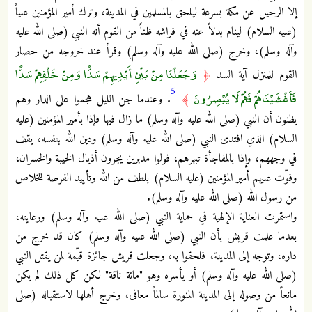
إلا الرحيل عن مكة بسرعة ليلحق بالمسلمين في المدينة، وترك أمير المؤمنين علياً
(عليه السلام) لينام بدلاً عنه في فراشه ظناً من القوم أنه النبي (صلى الله عليه
وآله وسلم)، وخرج (صلى الله عليه وآله وسلم) وقرأ عند خروجه من حصار
وَجَعَلْنَا مِنْ بَيْنِ أَيْدِيهِمْ سَدًّا وَمِنْ خَلْفِهِمْ سَدًّا
القوم للمنزل آية السد
﴿
5
فَأَغْشَيْنَاهُمْ فَهُمْ لَا يُبْصِرُونَ
﴾
. وعندما جن الليل هجموا على الدار وهم
يظنون أن النبي (صلى الله عليه وآله وسلم) ما زال فيها فإذا بأمير المؤمنين (عليه
السلام) الذي افتدى النبي (صلى الله عليه وآله وسلم) ودين الله بنفسه، يقف
في وجههم، وإذا بالمفاجأة تبهرهم، فولوا مدبرين يجرون أذيال الخيبة والخسران،
وفوّت عليهم أمير المؤمنين (عليه السلام) بلطف من الله وتأييد الفرصة للخلاص
من رسول الله (صلى الله عليه وآله وسلم).
واستمرت العناية الإلهية في حماية النبي (صلى الله عليه وآله وسلم) ورعايته،
بعدما علمت قريش بأن النبي (صلى الله عليه وآله وسلم) كان قد خرج من
داره، وتوجه إلى المدينة، فلحقوا به، وجعلت قريش جائزة قيّمة لمن يقتل النبي
(صلى الله عليه وآله وسلم) أو يأسره وهو "مائة ناقة" لكن كل ذلك لم يكن
مانعاً من وصوله إلى المدينة المنورة سالماً معافى، وخرج أهلها لاستقباله (صلى