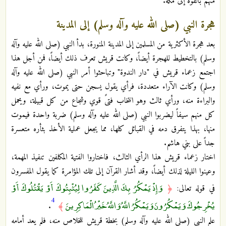
منهم بالقوة إلى مكة.
هجرة النبي (صلى الله عليه وآله وسلم) إلى المدينة
بعد هجرة الأكثرية من المسلمين إلى المدينة المنورة، بدأ النبي (صلى الله عليه وآله
وسلم) بالتخطيط للهجرة أيضاً، وكانت قريش تعرف ذلك أيضاً، فمن أجل هذا
اجتمع زعماء قريش في "دار الندوة" وتباحثوا أمر النبي (صلى الله عليه وآله
وسلم) وكانت الآراء متعددة، فرأي يقول يسجن حتى يموت، ورأي مع نفيه
والبراءة منه، ورأي ثالث وهو انتخاب فتىً قوي وشجاع من كل قبيلة، ويحمل
كل منهم سيفاً ليضربوا النبي (صلى الله عليه وآله وسلم) ضربة واحدة فيموت
منها، بهذا يتفرق دمه في القبائل كلها، مما يجعل عملية الأخذ بثأره متعسرة
جداً على بني هاشم.
اختار زعماء قريش هذا الرأي الثالث، فاختاروا الفتية المكلفين تنفيذ المهمة،
وعينوا الليلة لذلك أيضاً، وقد أشار القرآن إلى تلك المؤامرة كما يقول المفسرون
وَإِذْ يَمْكُرُ بِكَ الَّذِينَ كَفَرُوا لِيُثْبِتُوكَ أَوْ يَقْتُلُوكَ أَوْ
في قوله تعالى:
﴿
4
يُخْرِجُوكَ وَيَمْكُرُونَ وَيَمْكُرُ اللَّهُ وَاللَّهُ خَيْرُ الْمَاكِرِينَ
.
﴾
علم النبي (صلى الله عليه وآله وسلم) بخطة قريش للخلاص منه، فلم يعد أمامه