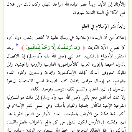
والأوثان إلى الأبد، وبدأ عصر عبادة الله الواحد القهار، وكان ذلك من خلال
فتح "مكة" في السنة الثامنة للهجرة.
رابعاً: نشر الإسلام في العالم
إنطلاقاً من أن الرسالة الإسلامية هي رسالة عالمية لا تختص بشعب دون آخر،
6
وَمَا أَرْسَلْنَاكَ إِلَّا رَحْمَةً لِلْعَالَمِينَ
كما تصرح الآية الكريمة:
﴿
﴾
وبعد
استقرار الأوضاع في المدينة، عمد النبي (صلى الله عليه وآله وسلم) إلى الاتصال
بالدول المحيطة بالجزيرة العربية كالأمبراطورية الفارسية والرومية والحبشية، والى
الملوك المعروفين آنذاك كملك الإسكندرية واليمامة والبحرين وتخوم الشام
وغيرهم، عبر إرسال موفدين يحملون كتبه المتضمنة لطلب الاستجابة للدعوة
بالدخول في الدين الجديد والتسليم لكلمة التوحيد وتوحيد الكلمة.
ولا شك أن الذي دفع بالنبي (صلى الله عليه وآله وسلم) إلى ذلك هو المسؤولية
الشرعية الإلهية المكلّف بتحملها والقيام بأعبائها وهي السعي لنشر الإسلام في
أكبر بقعة ممكنة من الأرض واستيعاب العدد الأوفر من الناس لتقوية هذا
الدين وتمكينه في الأرض ليكون البديل عن كل واقع الانحراف والظلم والفساد
آنذاك، وفي ظل العقائد المنحرفة عن خط الله سبحانه من الوثنية وعبادة النار