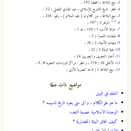
3.
نهج البلاغة ، الخطبة 192 .
4.
انظر : تاريخ التشريع الإسلامي ، عبد الهادي الفضلي ، 32 .
5.
نهج البلاغة ، من كلام له ( عليه السلام ) ، رقم : 210 .
a.
b.
6.
المزهر 2 / 397 .
7.
خزانة الأدب 1 / 136 ، ط 1 .
8.
طبقات الشعراء / 5 .
9.
وفيات الأعيان 2 / 26 .
10.
بغية الوعاة 2 / 22 .
11.
أخبار النحويين و البصريين 14 .
12.
الأغاني 20 / 370 ، و انظر : مراكز الدراسات النحوية 8 ـ 9 .
13.
نهج البلاغة 1 / 6 ط المصرية الأولى .
مواضيع ذات صلة
التفقه في الدين
ما هو علم الكلام ، و الى متى يعود تاريخ تاسيسه ؟
الوحدة الاسلامية عصمة التعدد
كيف نخلق البيئة الحضارية ؟