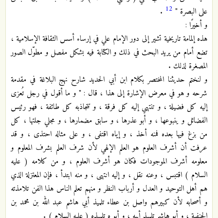
12
على البصرة "
.
و أخيرًا :
هذه إلمامة تاريخية تشير إلى دور الإمام علي في إرساء أسس الثقافة الإسلامية ،
تضع أمام من يريد البحث في ذلك و الكتابة فيه بشكل مفصل و مطوّل الصور
المصغرة لذلك .
و لنختم حديثنا المختصر بكلام ابن أبي الحديد شارح نهج البلاغة في مقدمة
شرحه و هو في معرض الإشارة إلى هذا ، قال : " و ما أقول في رجل تُعزى
إليه كل فضيلة ، و تنتهي إليه كل فرقة ، و تتجاذبه كل طائفة ، فهو رئيس
الفضائل و ينبوعها ، و أبو عذرها ، و سابق مضمارها ، و مجلي جلتها ، كل
من بزغ فيها بعده فمنه أخذ ، و إياه اقتفى ، و على مثاله احتذى ، و قد
عرفت أن أشرف العلوم هو العلم الإلهي لأن شرف العلم بشرف المعلوم و
معلومه أشرف الموجودات فكان هو أشرف العلوم ، و من كلامه ( عليه
السلام ) اقتبس ، وعنه نقل ، و إليه انتهى ، و منه ابتدأ ، فإن المعتزلة الذي
هم أهل التوحيد و العدل و أرباب النظر و منهم تعلم الناس هذا الفن تلامذته
و أصحابه لأن كبيرهم واصل بن عطاء تلميذ أبي هاشم عبد الله بن محمد بن
الحنفية ، و أبو هاشم تلميذ أبيه ، و أبو ه تلميذه ( عليه السلام ) .