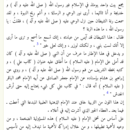
يجمع بيت واحد يومئذ في الإسلام غير رسول الله ( صلى الله عليه و آله ) و
خديجة و أنا ثالثهما ، أرى نور الوحي و الرسالة ، و أشم ريح النبوة ، و لقد
سمعت رنة الشيطان حين نزل الوحي عليه ( صلى الله عليه و آله ) ، فقلتُ : يا
رسول الله ، ما هذه الرنة ؟
فقال : هذا الشيطان قد آيس من عبادته ، إنك تسمع ما أسمع و ترى ما أرى
3
إلا أنك لست بنبي ، و لكنك لوزير ، و إنك لعلى خير "
.
و يدخل في هذا الإطار ما عرف من أن النبي ( صلى الله عليه و آله ) كان
قد أملى على الإمام ( عليه السلام ) ما أُطلق عليه عنوان ( كتاب علي ) ، و
كتبه بخطه الشريف من فم رسول الله ( صلى الله عليه و آله ) ، و روي عن
إبراهيم بن هشام بإسناده عن الإمام جعفر الصادق عن أبيه الإمام محمد الباقر
( عليه السلام ) أنه قال : " في كتاب علي كل شيء يحتاج إليه حتى أرش
4
الخدش "
.
إن هذا اللون من التربية خلق عند الإمام الذهنية العلمية المبدعة التي أعطت ـ
فيما بعد ـ العطاء الخير الذي أشرت إليه في أعلاه .
على أساس من تحمل الإمام ( عليه السلام ) هذه المسؤولية الضخمة ، و من
وعيه لأهمية تطبيقها ، و من خلال إدراكه لأهمية ما تهدف إليه من تأسيس