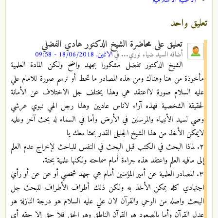
الاغنية الاسلامية
تعليق واحد
تعليق على محاضرة الشيخ الدكتور هادي الفضلي
أضافه
السيد ضياء نوري...
في
الاثنين, 18/06/2018 - 09:58
الشيخ الدكتور تفضل مشكورا بجهد واضح ولكن المادة العلمية
مأخوذة من هنا وهناك ومن هذه المصادر ما تحط أو ترسم صورة للامام علي
عليه السلام صورة لااعتقد هي وهذا يختلف جل الاختلاف عن الأمانة
لحقيقة الشخصية فهذه آراء لاناس عاديين وهذا رجل الهي نبوي عرشي
وصي لسيد الأنبياء والمرسلين في الأرض وأما في السماء له بحث آخر وعليه
لايمكن الأخذ من هذا الشيخ الجليل القدر بحثا معك يا
٢. لماذا البحث في الكتب قبل البحث في النفس للباحث لإخراج عدم العلم
إلى مافيه العلم واعتقد هذه جراءة أمام سماحته ولكنها علمية بحتة.
٣. المصادر العلمية عن أمير المؤمنين أمام هي جهد شخصي أو عن عن أو رأي
اجتهادي كله يمكن الأخذ به ولكن ذلك أطراف الأطراف للبحث جل
البحث واصله من الوحي والقرآن لان علي عليه السلام هو درجة النازلة هو
عدل القرآن وأما بالصعود هو القرآن الناطق وهو الحق فلا حق إلا حقه أي