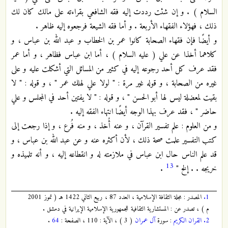
السلام ) . و إن شئت رددت إليه فقه الشافعي بقراءته على مالك كان لك
ذلك ، فهؤلاء الفقهاء الأربعة . و أما فقه الشيعة فرجعوه إليه ظاهر .
و أيضًا فإن فقهاء الصحابة كانوا عمر بن الخطاب و عبد الله بن عباس ، و
كلاهما أخذا عن علي ( عليه السلام ) ، أما ابن عباس فظاهر ، و أما عمر
فقد عرف كل أحد رجوعه إليه في كثير من المسائل التي أشكلت عليه و على
غيره من الصحابة ، و قوله غير مرة : " لولا علي لهلك عمر " ، و قوله : " لا
بقيت لمعضلة ليس لها أبو الحسن " ، و قوله : " لا يفتين أحد في المجلس و علي
حاضر " ، فقد عرف بهذا الوجه أيضًا انتهاء الفقه إليه .
و من العلوم : علم تفسير القرآن ، و عنه أُخذ ، و منه فُرع ، و إذا رجعت إلى
كتب التفسير علمت صحة ذلك ، لأن أكثره عنه و عن عبد الله بن عباس ، و
قد علم الناس حال ابن عباس في ملازمته له و انقطاعه إليه ، و أنه تلميذه و
13
خريجه . . إلخ "
.
1.
المصدر : مجلة الثقافة الإسلامية ، العدد 87 ، ربيع الثاني 1422 هـ ( تموز 2001
م ) ، تصدر عن : المستشارية الثقافية للجمهورية الإسلامية الإيرانية في دمشق .
2.
القران الكريم
: سورة
آل عمران
( 3 ) ، الآية : 110 ، الصفحة :
64
.