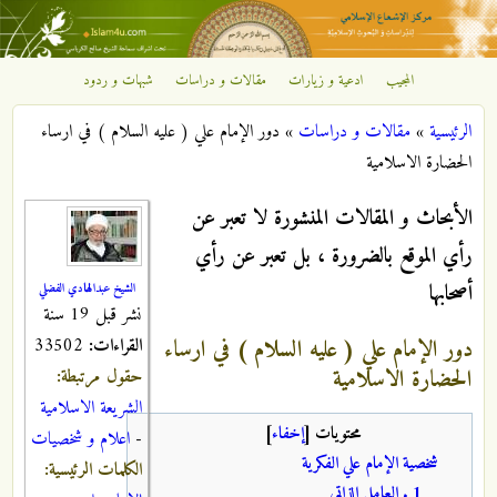
تجاوز إلى المحتوى الرئيسي
المجيب
ادعية و زيارات
مقالات و دراسات
شبهات و ردود
مركز
الرئيسية
»
مقالات و دراسات
»
دور الإمام علي ( عليه السلام ) في ارساء
الإشعاع
أنت هنا
الحضارة الاسلامية
الإسلامي
الأبحاث و المقالات المنشورة لا تعبر عن
رأي الموقع بالضرورة ، بل تعبر عن رأي
أصحابها
الشيخ عبدالهادي الفضلي
نشر قبل 19 سنة
دور الإمام علي ( عليه السلام ) في ارساء
القراءات:
33502
الحضارة الاسلامية
حقول مرتبطة:
الشريعة الاسلامية
محتويات
[
إخفاء
]
-
اعلام و شخصيات
شخصية الإمام علي الفكرية
الكلمات الرئيسية:
1 . العامل الذاتي