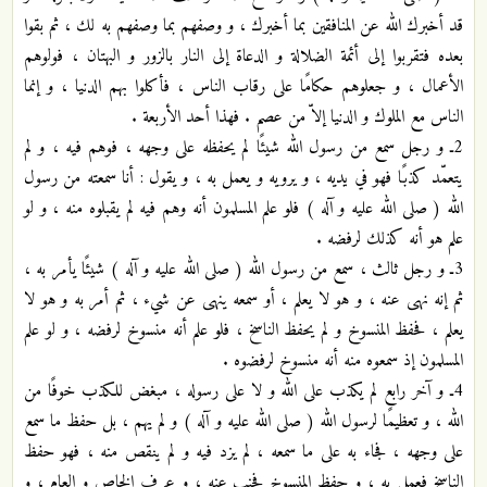
قد أخبرك الله عن المنافقين بما أخبرك ، و وصفهم بما وصفهم به لك ، ثم بقوا
بعده فتقربوا إلى أئمة الضلالة و الدعاة إلى النار بالزور و البهتان ، فولوهم
الأعمال ، و جعلوهم حكامًا على رقاب الناس ، فأكلوا بهم الدنيا ، و إنما
الناس مع الملوك و الدنيا إلاّ من عصم . فهذا أحد الأربعة .
2ـ و رجل سمع من رسول الله شيئًا لم يحفظه على وجهه ، فوهم فيه ، و لم
يتعمّد كذبًا فهو في يديه ، و يرويه و يعمل به ، و يقول : أنا سمعته من رسول
الله ( صلى الله عليه و آله ) فلو علم المسلمون أنه وهم فيه لم يقبلوه منه ، و لو
علم هو أنه كذلك لرفضه .
3ـ و رجل ثالث ، سمع من رسول الله ( صلى الله عليه و آله ) شيئًا يأمر به ،
ثم إنه نهى عنه ، و هو لا يعلم ، أو سمعه ينهى عن شيء ، ثم أمر به و هو لا
يعلم ، فحفظ المنسوخ و لم يحفظ الناسخ ، فلو علم أنه منسوخ لرفضه ، و لو علم
المسلمون إذ سمعوه منه أنه منسوخ لرفضوه .
4ـ و آخر رابع لم يكذب على الله و لا على رسوله ، مبغض للكذب خوفًا من
الله ، و تعظيمًا لرسول الله ( صلى الله عليه و آله ) و لم يهم ، بل حفظ ما سمع
على وجهه ، فجاء به على ما سمعه ، لم يزد فيه و لم ينقص منه ، فهو حفظ
الناسخ فعمل به ، و حفظ المنسوخ فجنب عنه ، و عرف الخاص و العام ، و