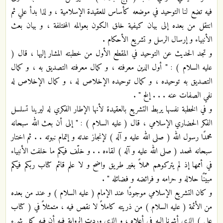
فيه تضع لنا التوحيد في موضعه كأساس للعقيدة الإسلامية ، و لذا بدأ علي ثم
انتقل من بعده إلى بيان كيفية خلق الكون بعوالمه المختلفة ، و بيان بعث
الأنبياء و إرسال الرسل و تشريع الأحكام .
و تجد الحديث عن التوحيد في المقطع الأول من خطبته المشار إليها ، قال (
عليه السلام ) : " أول الدين معرفته ، و كمال معرفته التصديق به ، و كمال
التصديق به توحيده ، و كمال توحيده الإخلاص له ، و كمال الإخلاص له
نفي الصفات عنه . . . إلخ " .
و في الخطبة نفسها يربط التشريع بالعقيدة لأنها الإطار الفكري له ليرينا تسلسل
الفكر الحضاري الإسلامي ، قال ( عليه السلام ) : " إلى أن بعث الله سبحانه
محمدًا رسول الله ( صلى الله عليه و آله ) لإنجاز عدته و إتمام نبوته . . ثم اختار
سبحانه لمحمد ( صلى الله عليه و آله ) لقاءه . . و خلّف فيكم ما خلفت الأنبياء
في أممها إذ لم يتركوهم هملاً بغير طريق واضح و لا علم قائم كتاب ربكم فيكم
مبيّنًا حلاله و حرامه و فرائضه و فضائله " .
و كان التشريع الإسلامي موجودًا عند الإمام ( عليه السلام ) و عند من بعده
من الأئمة ( عليه السلام ) من ذريته كاملاً لا نقص فيه ، متمثلاً في ( كتاب
علي ) الذي أشرنا إليه في أعلاه ، و الذي وردت الرواية فيه أن فيه كل شيء