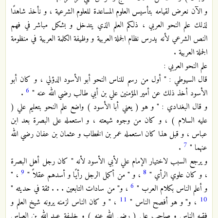
و الآن نعرض لقيامه بتأسيس العلوم المساعدة للعلوم الشرعية ، و نأخذ شاهدًا
لذلك علم النحو العربي ، ذلكم العلم الذي يتدخل و بشكل مباشر في فهم
النص الشرعي لأنه يدرس نظام الجملة العربية و وظيفة الكلمة العربية في منظومة
الجملة العربية .
علم النحو العربي :
قال السيوطي : " أول من رسم للناس النحو أبو الأسود الدؤلي ، و كان أبو
6
الأسود أخذ ذلك عن أمير المؤمنين علي بن أبي طالب رضي الله عنه "
.
و قال البغدادي : " و هو ( يعني أبا الأسود ) واضع علم النحو بتعليم علي (
عليه السلام ) ، و كان من وجوه شيعته ، و استعمله على البصرة بعد ابن
عباس ، و قبل هذا كان استعمله عمر بن الخطاب و عثمان بن عفان رضي الله
7
عنهما "
.
و يرجع السبب لاختيار الإمام علي لأبي الأسود لأنه " كان رجل أهل البصرة
9
8
، و كان علوي الرأي "
، و " من أكمل الرجل رأيًا و أسدهم عقلاً "
، "
6
و أعلم الناس بكلام العرب "
، و" من سادات التابعين . . . ثقة في حديثه "
11
10
، و" و هو أفصح الناس "
، " و كان الناس لزمنه يرونه شيخ العلم و
فقيه الناس و صاحب علي ( رضي الله عنه ) و خليفة عبد الله بن العباس