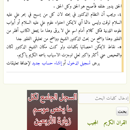
الحق يدور خلفه فأصبح هو الحق وكل الحق .
٤. ويجب أن النظام الدكتور في بحثه لان كل من يسبح في بحر علي عليه
السلام لوقت وليس دائما أي لايمكن احتواء علوم علي عليه السلام أو أبواب
علومه اللدنية فكل كلام أمام اسم علي لا يرقى وهذا ما يجعل الكاتب أفقر من
الفقير وهذا واضح من بحث الدكتور الشيخ وواضح من تعليقي الفقير جدا
٥. نقاط لايمكن احصائها بكلمات ولو كنت مكان الشيخ الدكتور لكان
والتمحيص عني أكثر واكبر لعلي اوجزت الاسهاب باسمه الكريم ياكريم.
يرجى
تسجيل الدخول
أو
إنشاء حساب جديد
لإضافة تعليقات
‏إدخال كلمات البحث ‏
القران الكريم
المجيب