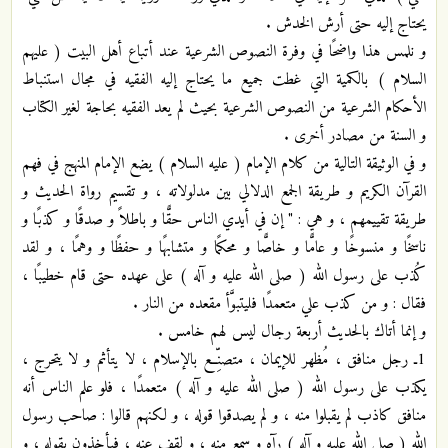
يحتاج إليه حتى أرش الخدش .
و نلمس هذا واضحًا في وفرة النصوص الشرعية عند أتباع أهل البيت ( عليهم
السلام ) بالكمية التي غطت جميع ما يحتاج إليه الفقيه في مجال استنباط
الأحكام الشرعية من النصوص الشرعية بحيث لم يعد الفقيه بحاجة لغير الكتاب
و السنة من مصادر أخرى .
و في الوثيقة التالية من كلام الإمام ( عليه السلام ) يضع الإمام المنهج في فهم
القرآن الكريم و طريقة الجمع الدلالي بين مدلولاته ، و تقسيم رواة الحديث و
طريقة تقييمهم ، و هي : " إن في أيدي الناس حقًّا و باطلاً و صدقًا و كذبًا و
ناسخًا و منسوخًا و عامًّا و خاصًّا و محكمًا و متشابهًا و حفظًا و وهمًا ، و لقد
كُذب على رسول الله ( صلى الله عليه و آله ) على عهده حتى قام خطيبًا ،
فقال : و من كذب علي متعمدًا فليتبوَّأ مقعده من النار .
و إنما أتاك بالحديث أربعة رجال ليس لهم خامس .
1ـ رجل منافق ، مُظهر للإيمان ، متصنِّع بالإسلام ، لا يتأثم و لا يتحرج ،
يكذب على رسول الله ( صلى الله عليه و آله ) متعمدًا ، فلو علم الناس أنه
منافق كاذب لم يقبلوا منه ، و لم يصدقوا قوله ، و لكنهم قالوا : صاحب رسول
الله ( صلى الله عليه و آله ) رآه و سمع منه ، و لقف عنه ، فيأخذون بقوله ، و