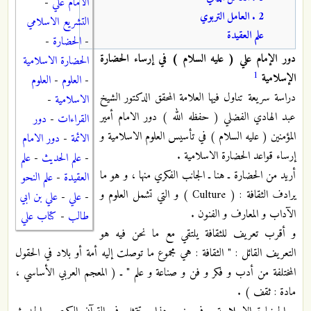
الامام علي
-
2 . العامل التربوي
التشريع الاسلامي
علم العقيدة
-
الحضارة
-
دور الإمام علي ( عليه السلام ) في إرساء الحضارة
الحضارة الاسلامية
1
الإسلامية
-
العلوم
-
العلوم
دراسة سريعة تناول فيها العلامة المحقق الدكتور الشيخ
الاسلامية
-
عبد الهادي الفضلي ( حفظه الله ) دور الامام أمير
القراءات
-
دور
المؤمنين ( عليه السلام ) في تأسيس العلوم الاسلامية و
الائمة
-
دور الامام
إرساء قواعد الحضارة الاسلامية .
-
علم الحديث
-
علم
أريد من الحضارة ـ هنا ـ الجانب الفكري منها ، و هو ما
العقيدة
-
علم النحو
يرادف الثقافة : ( Culture ) و التي تشمل العلوم و
-
علي
-
علي بن ابي
الآداب و المعارف و الفنون .
طالب
-
كتاب علي
و أقرب تعريف للثقافة يلتقي مع ما نحن فيه هو
التعريف القائل : " الثقافة : هي مجموع ما توصلت إليه أمة أو بلاد في الحقول
المختلفة من أدب و فكر و فن و صناعة و علم " ـ ( المعجم العربي الأساسي ،
مادة : ثقف ) .