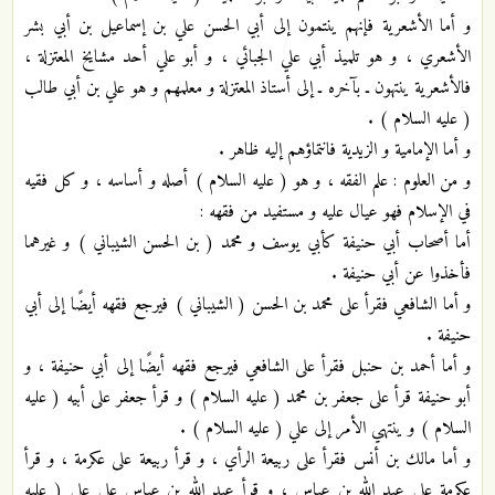
و أما الأشعرية فإنهم ينتمون إلى أبي الحسن علي بن إسماعيل بن أبي بشر
الأشعري ، و هو تلميذ أبي علي الجبائي ، و أبو علي أحد مشايخ المعتزلة ،
فالأشعرية ينتهون ـ بآخره ـ إلى أستاذ المعتزلة و معلمهم و هو علي بن أبي طالب
( عليه السلام ) .
و أما الإمامية و الزيدية فانتماؤهم إليه ظاهر .
و من العلوم : علم الفقه ، و هو ( عليه السلام ) أصله و أساسه ، و كل فقيه
في الإسلام فهو عيال عليه و مستفيد من فقهه :
أما أصحاب أبي حنيفة كأبي يوسف و محمد ( بن الحسن الشيباني ) و غيرهما
فأخذوا عن أبي حنيفة .
و أما الشافعي فقرأ على محمد بن الحسن ( الشيباني ) فيرجع فقهه أيضًا إلى أبي
حنيفة .
و أما أحمد بن حنبل فقرأ على الشافعي فيرجع فقهه أيضًا إلى أبي حنيفة ، و
أبو حنيفة قرأ على جعفر بن محمد ( عليه السلام ) و قرأ جعفر على أبيه ( عليه
السلام ) و ينتهي الأمر إلى علي ( عليه السلام ) .
و أما مالك بن أنس فقرأ على ربيعة الرأي ، و قرأ ربيعة على عكرمة ، و قرأ
عكرمة على عبد الله بن عباس ، و قرأ عبد الله بن عباس على علي ( عليه