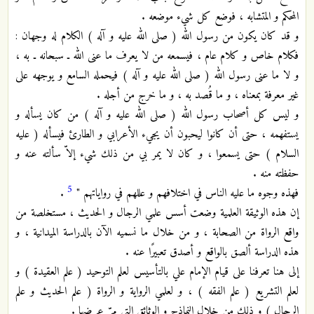
المحكم و المتشابه ، فوضع كل شيء موضعه .
و قد كان يكون من رسول الله ( صلى الله عليه و آله ) الكلام له وجهان :
فكلام خاص و كلام عام ، فيسمعه من لا يعرف ما عنى الله ـ سبحانه ـ به ،
و لا ما عنى رسول الله ( صلى الله عليه و آله ) فيحمله السامع و يوجهه على
غير معرفة بمعناه ، و ما قُصد به ، و ما خرج من أجله .
و ليس كل أصحاب رسول الله ( صلى الله عليه و آله ) من كان يسأله و
يستفهمه ، حتى أن كانوا ليحبون أن يجيء الأعرابي و الطارئ فيسأله ( عليه
السلام ) حتى يسمعوا ، و كان لا يمر بي من ذلك شيء إلاّ سألته عنه و
حفظته منه .
5
فهذه وجوه ما عليه الناس في اختلافهم و عللهم في رواياتهم "
.
إن هذه الوثيقة العلمية وضعت أسس علمي الرجال و الحديث ، مستخلصة من
واقع الرواة من الصحابة ، و من خلال ما نسميه الآن بالدراسة الميدانية ، و
هذه الدراسة ألصق بالواقع و أصدق تعبيرًا عنه .
إلى هنا تعرفنا على قيام الإمام علي بالتأسيس لعلم التوحيد ( علم العقيدة ) و
لعلم التشريع ( علم الفقه ) ، و لعلمي الرواية و الرواة ( علم الحديث و علم
الرجال ) و ذلك من خلال النماذج و الوثائق التي مرّ عرضها .