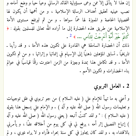
إن هذا لا يتأتى إلا ممن وعى مسؤولية القائد الرسالي وعيًا حيًّا و وضع أمامه و
نصب عينيه تحقيق أهداف الرسالة الإسلامية ، و من أهمها أن يكون لها
شخصيتها الخاصة و المميزة لها عمّا سواها . و من ثم ليرتفع مستوى الأمة
الإسلامية عن طريق هذه الحضارة إلى ما أراده الله تعالى للمسلمين بقوله :
﴿
2
كُنتُمْ خَيْرَ أُمَّةٍ أُخْرِجَتْ لِلنَّاسِ ...
.
﴾
ذلك أن الحضارة السامقة هي القادرة على تكوين هذه الأمة ، و قد رأينا ـ
تاريخيًا ـ تسابق المؤهلين ذهنيًا إلى الإسهام في إنمائها و إثرائها ، و من ثم تكوين
الأمة . و قد تكامل هذا بمدة وجيزة من الزمن اعتبرت رقمًا قياسيًا في عوالم
بناء الحضارات و تكوين الأمم .
2 . العامل التربوي
و أعني به ما تهيأ للإمام علي ( عليه السلام ) من جو تربوي في ظل توجيهات
و تعليمات رسول الله ( صلى الله عليه و آله ) . و الإمام علي يسجل هذا بقوله
( عليه السلام ) : " و لقد كنتُ أتبعه ( يعني رسول الله ( صلى الله عليه و آله
) إتباع الفصيل إثر أمه ، يرفع لي في كل يوم من أخلاقه علمًا ، و يأمرني
بالاقتداء به ، و لقد كان يجاوز في كل سنة بحراء فأراه و لا يراه غيري ، و لم