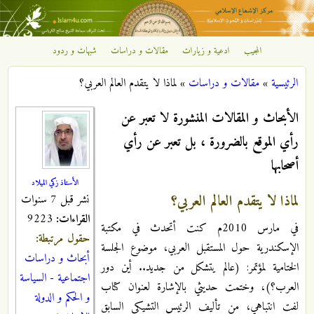
تجاوز إلى المحتوى الرئيسي
المجيب
ادعية و زيارات
مقالات و دراسات
شبهات و ردود
مركز
الرئيسية
»
مقالات و دراسات
»
لماذا لا يتقدم العالم العربي؟
الإشعاع
أنت هنا
الأبحاث و المقالات المنشورة لا تعبر عن
الإسلامي
رأي الموقع بالضرورة ، بل تعبر عن رأي
أصحابها
الأستاذ زكي الميلاد
لماذا لا يتقدم العالم العربي؟
نشر قبل 7 سنوات
القراءات:
9223
في مارس 2010م كنت أتحدث في مكتبة
حقول مرتبطة:
الإسكندرية حول المستقبل العربي، موضوع الجلسة
أبحاث و دراسات
الختامية لمؤتمر: (عالم يتشكل من جديد.. أين دور
اجتماعية
-
السياسة
العرب؟)، وختمت حديثي بالإشارة لعنوان كتاب
و الحكم و الدولة
لفت انتباهي، من تأليف الرئيس التشيكي السابق