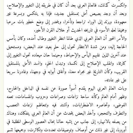
وانكسرت كذلك، فالعالم العربي بعد أن كان في طريقه إلى التغيير والإصلاح،
وبعد أن وجد بصيص أمل بمستقبل جديد، فإذا به ينتكس وبسرعة غير
معهودة، ويرتد إلى الوراء تراجعا وتأخرا، وينحدر إلى وضع خطير بات مرعبا
ومخيفا لعله الأسوء في تاريخه الحديث أو خلال القرن الأخير.
والأمر المحير أن العالم العربي الذي طالما انتظر التغيير وطال أمده، وكان بأمس
الحاجة إليه، ومن شدة الانتظار تحول إلى حلم بعيد عند البعض، ومستحيل
عند آخرين الذين غلبهم اليأس والإحباط، وحينما حان ميعاده تحول التغيير إلى
كارثة، وانقلب الإصلاح إلى نكسة، وتبدل الحلم، وانسد الأمل بالمستقبل
القريب، وكأن التاريخ غير مجراه معنا، وأغلق أبوابه في وجهنا، وغادرنا سريعا
على غير عادته.
وبات العالم العربي اليوم يقدم أسوأ صورة عن نفسه في الداخل والخارح،
وظهر أمام العالم وكأنه ساحة نزاعات وصراعات وحروب وانقسامات، تعمه
الفوضى، وتحاصره الاضطرابات، وتشتد فيه وتتعاظم نزعات التعصب
والتطرف والتحجر، وأخذ البعض يتحدث عن أن العالم العربي يتفكك، وهناك
من يصفه بالانهيار، إلى جانب من يشبه حالنا بحال العصور الوسطى المظلمة في
أوروبا، إلى غير ذلك من أوصاف وتوصيفات تعددت وتكاثرت، وجميعها تتسم