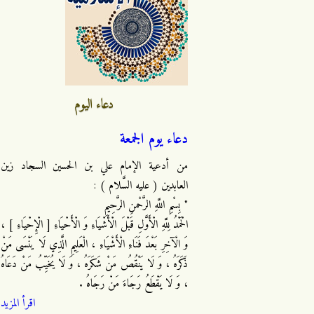
دعاء اليوم
دعاء يوم الجمعة
من أدعية الإمام علي بن الحسين السجاد زين
العابدين ( عليه السَّلام ) :
" بِسْمِ اللَّهِ الرَّحْمنِ الرَّحِيمِ
الْحَمْدُ لِلَّهِ الْأَوَّلِ قَبْلَ الْأَشْيَاءِ وَ الْأَحْيَاءِ [ الْإِحْيَاءِ ] ،
وَ الْآخِرِ بَعْدَ فَنَاءِ الْأَشْيَاءِ ، الْعَلِيمِ الَّذِي لَا يَنْسَى مَنْ
ذَكَرَهُ ، وَ لَا يَنْقُصُ مَنْ شَكَرَهُ ، وَ لَا يُخَيِّبُ مَنْ دَعَاهُ
، وَ لَا يَقْطَعُ رَجَاءَ مَنْ رَجَاهُ .
اقرأ المزيد