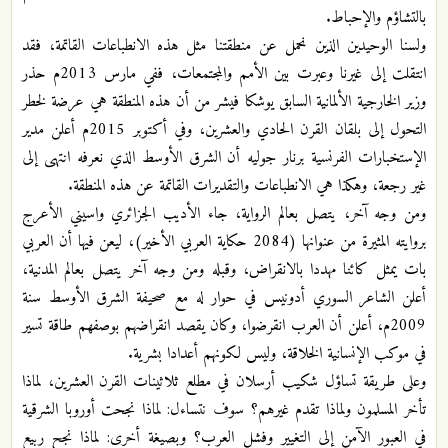
بالتشاؤم والإحباط.
ولسنا الوحيدين الذين نحمل عن منطقتنا مثل هذه الانطباعات القاتمة، فقد
انتقلت إلى غيرنا وعبرت بين الأمم والمجتمعات، ففي مارس 2013م حذر
وزير الخارجية الألمانية السابق يوشكا فيشر من أن هذه المنطقة هي عرضة لخطر
التحول إلى بلقان القرن الحادي والعشرين، وفي أكتوبر 2015م أعلن مدير
الإستخبارات الفرنسية برنار جوليه أن الشرق الأوسط الذي نعرفه انتهى إلى
غير رجعة، وهكذا هي الانطباعات والتقديرات القاتمة عن هذه المنطقة.
ومن وجه آخر، يتصل بعالم الرواية، جاء الأديب الجزائري واسيني الأعرج
بروايته المثيرة من عنوانها (2084 حكاية العربي الأخير)، ليعن فيها أن العربي
بات يمثل كائنا مهددا بالانقراض، وقبله ومن وجه آخر يتصل بعالم المدنية،
أعلن الشاعر السوري أدونيس في حوار له مع صحيفة الشرق الأوسط سنة
2009م، أعلن أن العرب انقرضوا، وكان يقصد انقراضهم بوصفهم طاقة تسير
في موكب الإنسانية الخلاقة، وليس لكونهم أعدادا بشرية.
وعلى طريقة تساؤل شكيب أرسلان في مطلع ثلاثينات القرن العشرين، لماذا
تأخر المسلمون ولماذا تقدم غيرهم؟ سوف نتساءل: لماذا نجحت أوروبا الشرقية
في العبور الآمن إلى التغيير وفشل العرب؟ وبصيغة أخرى: لماذا نجح ربيع