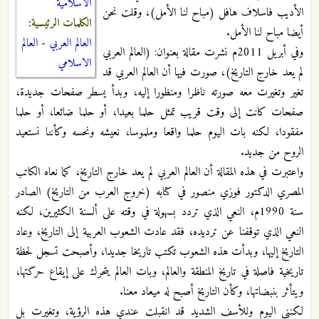
الاسلامية
الأديب فاسلاف هافل (مباح لنا الأمل)، وقلت نحن
الكلمات الرئيسية:
أيضا مباح لنا الأمل.
العالم العربي
-
العالم
وفي أبريل 2011م نشرت مقالة بعنوان: (العالم العربي
الاسلامي
لم يعد خارج التاريخ)، صورت فيها أن العالم العربي قد
تغير وتغيرت معه صورته ناظرا ومنظورا إليه، وبدأ يسطر صفحات جديدة،
صفحات كانت إلى وقت قريب تمثل حلما بعيدا، أو حلما ضائعا، أو حلما
مفقودا، لكنه بات اليوم حلما واقعا وملموسا، نعيشه ونحسه وكأننا نستعيد
الروح من جديد.
واعتبرت في هذه المقالة أن العالم العربي لم يعد خارج التاريخ، كما نعاه الكاتب
المصري الدكتور فوزي منصور في كتابه (خروج العرب من التاريخ) الصادر
سنة 1990م، النعي الذي تردد بسهولة في وقته على ألسنة الكثيرين، لكنه
النعي الذي توقفنا عن ترديده، فقد عادت الشعوب العربية إلى التاريخ، وعاد
التاريخ إليها، وبدأت هذه الشعوب تكتب تاريخا جديدا، وأصبحت تسجل لحظة
تاريخية فاصلة في تاريخ المنطقة والعالم، وبات العالم يتحرك على إيقاع حركتها،
ويتأثر بنبضاتها، وكأن التاريخ أصبح له ميعاد معنا.
لكنني اليوم وللأسف الشديد قد انقبلت عندي هذه الرؤية، وتغيرت بل