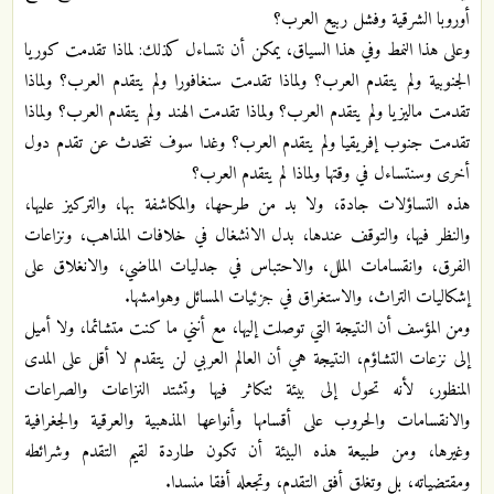
أوروبا الشرقية وفشل ربيع العرب؟
وعلى هذا النمط وفي هذا السياق، يمكن أن نتساءل كذلك: لماذا تقدمت كوريا
الجنوبية ولم يتقدم العرب؟ ولماذا تقدمت سنغافورا ولم يتقدم العرب؟ ولماذا
تقدمت ماليزيا ولم يتقدم العرب؟ ولماذا تقدمت الهند ولم يتقدم العرب؟ ولماذا
تقدمت جنوب إفريقيا ولم يتقدم العرب؟ وغدا سوف نتحدث عن تقدم دول
أخرى وسنتساءل في وقتها ولماذا لم يتقدم العرب؟
هذه التساؤلات جادة، ولا بد من طرحها، والمكاشفة بها، والتركيز عليها،
والنظر فيها، والتوقف عندها، بدل الانشغال في خلافات المذاهب، ونزاعات
الفرق، وانقسامات الملل، والاحتباس في جدليات الماضي، والانغلاق على
إشكاليات التراث، والاستغراق في جزئيات المسائل وهوامشها.
ومن المؤسف أن النتيجة التي توصلت إليها، مع أنني ما كنت متشائما، ولا أميل
إلى نزعات التشاؤم، النتيجة هي أن العالم العربي لن يتقدم لا أقل على المدى
المنظور، لأنه تحول إلى بيئة تتكاثر فيها وتشتد النزاعات والصراعات
والانقسامات والحروب على أقسامها وأنواعها المذهبية والعرقية والجغرافية
وغيرها، ومن طبيعة هذه البيئة أن تكون طاردة لقيم التقدم وشرائطه
ومقتضياته، بل وتغلق أفق التقدم، وتجعله أفقا منسدا.