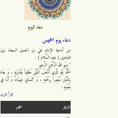
دعاء اليوم
دعاء يوم الخميس
من أدعية الإمام علي بن الحسين السجاد زين
العابدين ( عليه السَّلام ) :
" بِسْمِ اللَّهِ الرَّحْمنِ الرَّحِيمِ
الْحَمْدُ لِلَّهِ الَّذِي أَذْهَبَ اللَّيْلَ مُظْلِماً بِقُدْرَتِهِ ، وَ جَاءَ
بِالنَّهَارِ مُبْصِراً بِرَحْمَتِهِ ، وَ كَسَانِي ضِيَاءَهُ وَ أَنَا فِي
نِعْمَتِهِ .
اقرأ المزيد
المرفق
الحجم