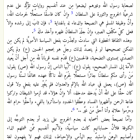
لصحابة رسول الله وغيرهم ليضعوا مِن عند أنفسهم رواياتٍ تؤكِّد على عدم
5
شرعيَّة الخروج والثورة على السلطان
وإنْ كان فاسقًا مستحلًّا لحرمات الله،
5
وأنَّ وظيفة المسلم هي النصيحة والدعاء له بالهداية
، فإن ثابَ إلى رشده وإلاّ
5
فعلى كلِّ مكلّفٍ الصبر، وإنْ جلَدَ السلطانُ ظهره وأخذ مالَه
.
وهذه الثقافة الخطيرة التي سادتْ وتجذّرت بفعل السياسة الأمويَّة لم يكن مِن
الممكن تصحيحها لو لم يتصدَّ لذلك رجلٌ هو بحجم الحسين (ع) ولم يكن
التصدّي بمستوى التضحية، فالحسين(ع) قدّم نفسه قرباناً لله مِن أجل أنْ يُعيد
الأمّة إلى المسار الصحيح، يقول (ع): "أيُّها الناس إنَّ رسول الله (ص) يقول:
مَنْ رأى منكم سلطانًا جائرًا مستحلًّا لِحُرَمِ الله ناكثًا عهده مخالفًا لسنَّة رسول
الله (ص)، يعمل في عباد الله بالإثم والعدوان فلم يُغيِّر عليه بفعلٍ ولا قول
كان حقًّا على الله أنْ يُدخله مدخله، ألا وإنَّ هؤلاء قد لزِموا الشيطان وتركوا
طاعة الرحمن وأظهروا الفساد وعطَّلوا الحدود واستأثروا بالفيء وأحلُّوا حرام الله
6
وحرَّموا حلاله وأنا أحقُّ مَنْ غيَّر .."
.
وأمّا نصيحةُ بعض أصحابه له بعدم الخروج على يزيد أو بعدم التوجُّه إلى
الكوفة فلأنَّ حساباتهم كانت سياسيَّة، ولأنّهم أنفسهم ممَّن شملهم الداء
وأصابهم الوهنُ واستبدَّ بهم اليأس والإحباط، لذلك فهم لا يفهمون لغة