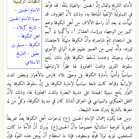
الكلمات الرئيسية:
لأدانه التاريخ ولقال إنَّ الحسين -والعياذ بالله- قد فرَّط
الامام الحسين
-
في المسئوليّة الإلهيَّة المُناطة به، وذلك لأنَّ الظروف قد
سيرة الامام الحسين
تهيَّأت له بعد أنْ راسله الآلاف مِن أهل الكوفة وجمع
-
تاريخ كربلاء
-
1
كبير مِن الوجهاء ورؤساء العشائر
، وأكّدوا له أنّهم
اهل الكوفة
-
على استعدادٍ تامٍّ لمناصرته وأنَّ الكوفة متهيِّئةٌ لاحتضان
الكوفة
-
مسلم بن
ثورته، وأنَّه ليس مِن العسير عليهم طردُ الوالي الأموي
عقيل
-
التاريخ
مِنها، وحينئذٍ وعندما تسقط الكوفة فإنَّ ذلك يُنتج
الاسلامي
سقوط القرى والمدن المجاورة لها نظرًا لارتباطها
سياسيًّا وأمنيًّا بأمارة الكوفة بل وحتّى بلاد فارس والأهواز وبعض المدن
الإيرانيَّة وقراها كانت تابعة سياسيًّا لإمارة الكوفة بل إنَّ سقوط الكوفة بِيَد
الثوّار يُنتج سهولة الهيمنة على مدينة البصرة والمدن المجاورة لها، وذلك لأنَّ
الثقل العسكري والسياسي في العراق آنذاك كان في مدينة الكوفة، وكلُّ مَن له
معرفة بالتاريخ يُدرك هذه النتيجة.
ومِن هنا يكون إهمال الإمام الحسين (ع) لدعوات أهل الكوفة يعدُّ تفريطاً
وتفويتاً لفرصةٍ استثنائيّة خصوصًا وأنَّ الحسين(ع) يُدرك أنَّ الأمّة ما كانت
لتستجيب ليزيد لولا قوَّتُه وسطوته، فإذا ما استطاع أنْ يُوهن هذه القوّة فإنَّ