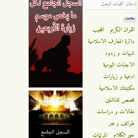
‏إدخال كلمات البحث ‏
القران الكريم
المجيب
دائرة المعارف الاسلامية
شبهات و ردود
الاجابات اليومية
ادعية و زيارات
مكتبتك الاسلامية
قصص للناشئين
مقالات و دراسات
طرائف و عبر
خير الكلام
المرئيات