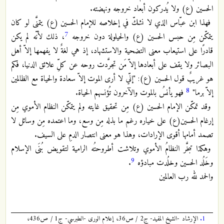
الحسين (ع) ولا يُدركون أبعاد خروجه ونهضته.
فهذا ابن عبّاس الذي لا نشكّ في إخلاصه للإمام الحسين (ع) يتمنَّى لو كان
7
يتمكّن مِن حبس الحسين (ع) والحيلولة دون خروجه
، ذلك لأنّه لم يكن
قادرًا على استيعاب معنى التضحية والاستشهاد، إذ هي لغةٌ لا يفهمها إلاّ أهل
البصائر ولا يقف على أبعادها إلاّ مَن تجرَّدت روحه عن كلِّ علائق الدنيا، فكم
هو غريبٌ قول الحسين (ع): "إنّي لا أرى الموت إلاّ سعادة والحياة مع الظالمين
8
إلاّ برما"
فهو يأنسُ بالموت والآخرون تُؤنسهم الحياة.
وقد تمكّن الإمام الحسين (ع) مِن تحقيق غايته ولم يتمكّن النظام الأموي مِن
إرغام الحسين(ع) على خياره رغم ما بذله مِن وسع، وما اعتمده مِن وسائل لا
تصمد أمامها أقوى الإرادات، وهذا هو معنى انتصار الدمِ على السيف.
وهكذا تبخَّر النظامُ الأموي وتلاشت أطروحتُه الرامية لتقويض بُنَى الإسلام
9
وخَلُد الحسين وخلُدت مبادؤه
.
والحمد لله رب العالمين
1.
الإرشاد -الشيخ المفيد- ج2 / ص36، إعلام الورى -الطبرسي- ج1 / ص436،