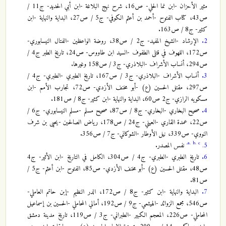
مثير الأحزان -ابن نما الحلي- ص16، شرح نهج البلاغة -ابن أبي الحديد- ج11 /
ص43، كتاب الفتوح -أحمد بن أعثم الكوفي- ج5 / ص27، البداية والنهاية -ابن
كثير- ج8 / ص163.
2.
الإرشاد -الشيخ المفيد- ج2 / ص38، روضة الواعظين -الفتال النيسابوري-
ص172، اللهوف في قتلى الطفوف -السيد ابن طاووس- ص24، تاريخ الطبر ج4 /
ص294، أنساب الأشراف -البلاذري- ج3 / ص158 وغيرها.
3.
أنساب الأشراف -البلاذري- ج3 / ص167، تاريخ الطبري -الطبري- ج4 /
ص297، مقتل الحسين (ع) -أبو مخنف الأزدي- ص72، تجارب الأمم -ابن
مسكويه الرازي- ج2 ص60، البداية والنهاية -ابن كثير- ج8 / ص181.
4.
صحيح البخاري -البخاري- ج8 / ص87، صحيح مسلم -مسلم النيسابوري- ج6 /
ص22، عمدة القاري -العيني- ج24 / ص178، رياض الصالحين -يحيى بن شرف
النووي- ص339، نيل الأوطار -الشوكاني- ج7 / ص356.
a.
b.
c.
5.
نفس المصدر.
6.
تاريخ الطبري -الطبري- ج4 / ص304، الكامل في التاريخ -ابن الأثير- ج4
ص48، مقتل الحسين (ع) -أبو مخنف الأزدي- ص85، الفتوح -ابن أعثم- ج5 /
ص81.
7.
البداية والنهاية -ابن كثير- ج8 / ص172، الدر النظيم -إبن حاتم العاملي-
ص546، مجمع الزوائد -الهيثمي- ج9 / ص192، أمالي المحاملي -الحسين بن إسماعيل
المحاملي- ص226، المعجم الكبير -الطبراني- ج3 / ص119، تاريخ مدينة دمشق