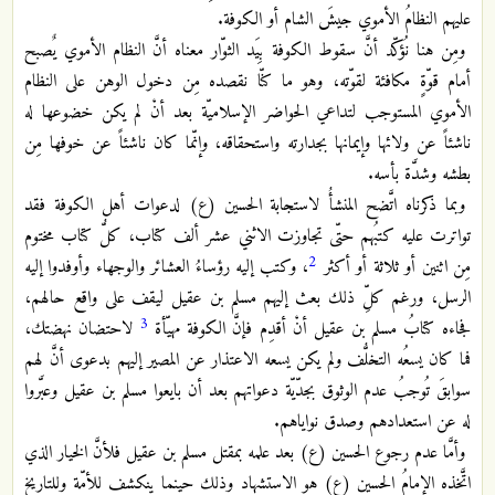
عليهم النظامُ الأموي جيشَ الشام أو الكوفة.
ومِن هنا نُؤكّد أنَّ سقوط الكوفة بِيَد الثوّار معناه أنَّ النظام الأموي يٌصبح
أمام قوّةٍ مكافئة لقوّته، وهو ما كنّا نقصده مِن دخول الوهن على النظام
الأموي المستوجب لتداعي الحواضر الإسلاميّة بعد أنْ لم يكن خضوعها له
ناشئاً عن ولائها وإيمانها بجدارته واستحقاقه، وإنّما كان ناشئاً عن خوفها مِن
بطشه وشدَّة بأسه.
وبما ذكرناه اتَّضح المنشأُ لاستجابة الحسين (ع) لدعوات أهل الكوفة فقد
تواترت عليه كتبُهم حتّى تجاوزت الاثني عشر ألف كتاب، كلُّ كتاب مختوم
2
مِن اثنين أو ثلاثة أو أكثر
، وكتب إليه رؤساءُ العشائر والوجهاء وأوفدوا إليه
الرسل، ورغم كلِّ ذلك بعث إليهم مسلم بن عقيل ليقف على واقع حالهم،
3
فجاءه كتابُ مسلم بن عقيل أنْ أقدِم فإنَّ الكوفة مهيّأة
لاحتضان نهضتك،
فما كان يسعُه التخلُّف ولم يكن يسعه الاعتذار عن المصير إليهم بدعوى أنَّ لهم
سوابقَ تُوجبُ عدم الوثوق بجدّيّة دعواتهم بعد أن بايعوا مسلم بن عقيل وعبَّروا
له عن استعدادهم وصدق نواياهم.
وأمَّا عدم رجوع الحسين (ع) بعد علمه بمقتل مسلم بن عقيل فلأنَّ الخيار الذي
اتَّخذه الإمامُ الحسين (ع) هو الاستشهاد وذلك حينما ينكشف للأمّة وللتاريخ