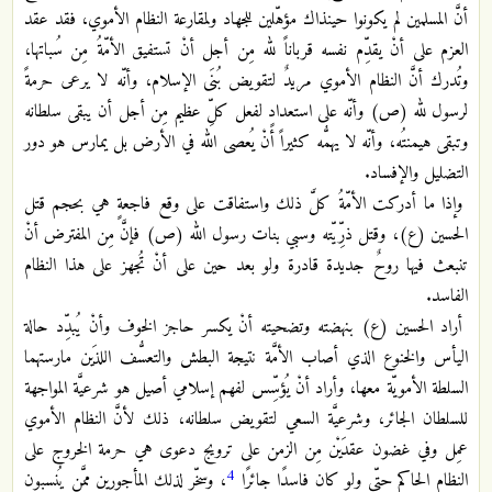
أنَّ المسلمين لم يكونوا حينذاك مؤهّلين للجهاد ولمقارعة النظام الأموي، فقد عقد
العزم على أنْ يقدِّم نفسه قرباناً لله مِن أجل أنْ تستفيق الأمّةُ مِن سُباتها،
وتُدرك أنَّ النظام الأموي مريدٌ لتقويض بُنَى الإسلام، وأنّه لا يرعى حرمةً
لرسول لله (ص) وأنّه على استعدادٍ لفعل كلِّ عظيم مِن أجل أن يبقى سلطانه
وتبقى هيمنتُه، وأنّه لا يهمُّه كثيراً أنْ يُعصى الله في الأرض بل يمارس هو دور
التضليل والإفساد.
وإذا ما أدركت الأمّةُ كلَّ ذلك واستفاقت على وقع فاجعةٍ هي بحجم قتل
الحسين (ع)، وقتل ذرِّيّته وسبي بنات رسول الله (ص) فإنَّ مِن المفترض أنْ
تنبعث فيها روحٌ جديدة قادرة ولو بعد حين على أنْ تُجهز على هذا النظام
الفاسد.
أراد الحسين (ع) بنهضته وتضحيته أنْ يكسر حاجز الخوف وأنْ يُبدِّد حالة
اليأس والخنوع الذي أصاب الأمَّة نتيجة البطش والتعسُّف اللذَين مارستهما
السلطة الأمويّة معها، وأراد أنْ يُؤسِّس لفهم إسلامي أصيل هو شرعيَّة المواجهة
للسلطان الجائر، وشرعيَّة السعي لتقويض سلطانه، ذلك لأنَّ النظام الأموي
عمِل وفي غضون عقدَيْن مِن الزمن على ترويج دعوى هي حرمة الخروج على
4
النظام الحاكم حتّى ولو كان فاسدًا جائرًا
، وسخّر لذلك المأجورين ممَّن يُنسبون