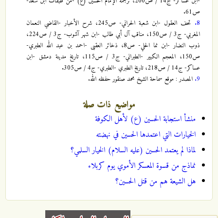
-ابن عساكر- ج14 / ص200، ترجمة الإمام الحسين (ع) -من طبقات ابن سعد-
ص61.
8.
تحف العقول -ابن شعبة الحراني- ص245، شرح الأخبار -القاضي النعمان
المغربي- ج3 / ص150، مناقب آل أبي طالب -ابن شهر آشوب- ج3 / ص224،
ذوب النضار -ابن نما الحلي- ص8، ذخائر العقبى -احمد بن عبد الله الطبري-
ص150، المعجم الكبير -الطبراني- ج3 / ص115، تاريخ مدينة دمشق -ابن
عساكر- ج14 / ص218، تاريخ الطبري -الطبري- ج4 / ص305.
9.
المصدر : موقع سماحة الشيخ محمد صنقور حفظه الله.
مواضيع ذات صلة
منشأ استجابة الحسين (ع) لأهل الكوفة
الخيارات التي اعتمدها الحسين في نهضته
لماذا لم يعتمد الحسين (عليه السلام) الخيار السلمي؟
نماذج من قسوة المعسكر الأموي يوم كربلاء
هل الشيعة هم من قتل الحسين؟