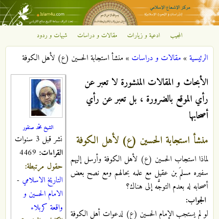
تجاوز إلى المحتوى الرئيسي
المجيب
ادعية و زيارات
مقالات و دراسات
شبهات و ردود
مركز
الرئيسية
»
مقالات و دراسات
»
منشأ استجابة الحسين (ع) لأهل الكوفة
الإشعاع
أنت هنا
الأبحاث و المقالات المنشورة لا تعبر عن
الإسلامي
رأي الموقع بالضرورة ، بل تعبر عن رأي
أصحابها
الشيخ محمّد صنقور
منشأ استجابة الحسين (ع) لأهل الكوفة
نشر قبل 3 سنوات
القراءات:
4469
لماذا استجاب الحسين (ع) لأهل الكوفة وأرسل إليهم
حقول مرتبطة:
سفيره مسلمَ بن عقيل مع علمه بحالهم ومع نصح بعض
التاريخ الاسلامي
-
أصحابه له بعدم التوجُّه إلى هناك؟
الامام الحسين و
الجواب:
واقعة كربلاء
لو لم يستجب الإمام الحسين (ع) لدعوات أهل الكوفة