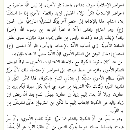
الحواضر الإسلاميّة سوف تتداعى واحدة تلوَ الأخرى، إذ ليس ثمّة حاضرة مِن
الحواضر الإسلاميّة تكنُّ الولاء الحقيقي ليزيد وللنظام الأموي إذا ما استثنَيْنا
بلاد الشام، هذا بالإضافة إلى عنصرٍ آخر يُؤكّد المسئوليَّة التاريخيَّة على الحسين
(ع) وهو احترام وتقدير الأمّة له نظراً لقرابته مِن رسول الله (ص)
ونظرًا لإيمانها بنزاهته وكفاءته وليس مِن عائق يحول دون مؤازرته سوى بطش
السلطة الأمويّة الذي أصاب الأمّة بالإحباط واليأس، فلو أنَّ الحسين (ع)
استطاع إدخال الوهن على النظام الأموي فإنَّ الأمّة ستهبُّ لا محالة لمؤازرته.
مِن هنا كان سقوط الكوفة مع ملاحظة الاعتبارات الأخرى مساوقاً لضعف
النظام الأموي وعجزه عن بسط هيمنته على الحواضر الإسلاميّة. ذلك لأنَّ مركز
القوّة للنظام الأموي متمثِّلًا في بلادَيِ الشام والكوفة، لهذا تمكّن الثوّار في
المدينة المنوّرة وكذلك مكّة الشريفة مِن طرد بني أميّة بكلّ سهولة أيّام يزيد بن
معاوية، ولولا أنْ بعث إليهم يزيدُ بن معاوية جيشَ الشام بعد أنْ رفض ابن
زياد واليه على الكوفة الذهاب إليهم لما تمكّن مِن استرجاع هاتَيْن المدينتَيْن مِن
يد الثوّار.
وهو ما يُعبِّر عن أنَّ الكوفة والشام هما مركز القوّة للنظام الأموي، وأنَّ سرَّ
هيمنته وانبساط سلطته هو ما يُدركه الناس مِن أنَّ عاقبة التمرُّد هو أنْ يُسلّط