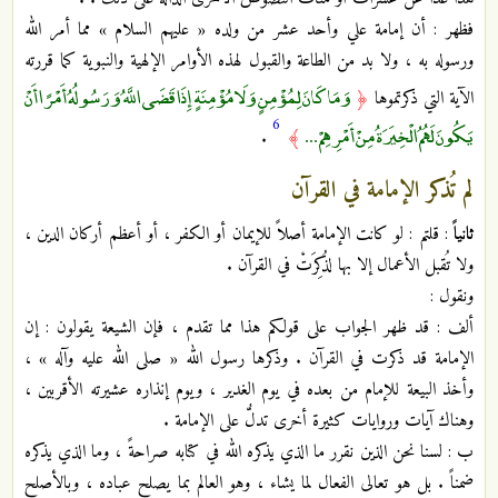
فظهر : أن إمامة علي وأحد عشر من ولده « عليهم السلام » مما أمر الله
ورسوله به ، ولا بد من الطاعة والقبول لهذه الأوامر الإلهية والنبوية كما قررته
وَمَا كَانَ لِمُؤْمِنٍ وَلَا مُؤْمِنَةٍ إِذَا قَضَى اللَّهُ وَرَسُولُهُ أَمْرًا أَنْ
الآية التي ذكرتموها
﴿
6
يَكُونَ لَهُمُ الْخِيَرَةُ مِنْ أَمْرِهِمْ ...
.
﴾
لم تُذكر الإمامة في القرآن
ثانياً
: قلتم : لو كانت الإمامة أصلاً للإيمان أو الكفر ، أو أعظم أركان الدين ،
ولا تُقبل الأعمال إلا بها لذُكِرَتْ في القرآن .
ونقول :
ألف : قد ظهر الجواب على قولكم هذا مما تقدم ، فإن الشيعة يقولون : إن
الإمامة قد ذكرت في القرآن . وذكرها رسول الله « صلى الله عليه وآله » ،
وأخذ البيعة للإمام من بعده في يوم الغدير ، ويوم إنذاره عشيرته الأقربين ،
وهناك آيات وروايات كثيرة أخرى تدلُّ على الإمامة .
ب : لسنا نحن الذين نقرر ما الذي يذكره الله في كتابه صراحةً ، وما الذي يذكره
ضمناً . بل هو تعالى الفعال لما يشاء ، وهو العالم بما يصلح عباده ، وبالأصلح