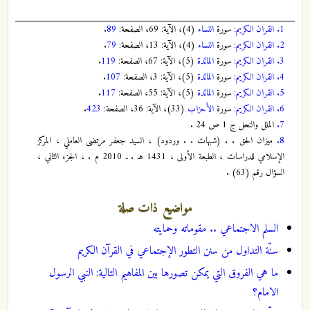
1.
القران الكريم
: سورة
النساء
(4)، الآية: 69، الصفحة:
89
.
2.
القران الكريم
: سورة
النساء
(4)، الآية: 13، الصفحة:
79
.
3.
القران الكريم
: سورة
المائدة
(5)، الآية: 67، الصفحة:
119
.
4.
القران الكريم
: سورة
المائدة
(5)، الآية: 3، الصفحة:
107
.
5.
القران الكريم
: سورة
المائدة
(5)، الآية: 55، الصفحة:
117
.
6.
القران الكريم
: سورة
الأحزاب
(33)، الآية: 36، الصفحة:
423
.
7.
الملل والنحل ج 1 ص 24 .
8.
ميزان الحق . . (شبهات . . وردود) ، السيد جعفر مرتضى العاملي ، المركز
الإسلامي للدراسات ، الطبعة الأولى ، 1431 هـ . ـ 2010 م . ، الجزء الثاني ،
السؤال رقم (63) .
مواضيع ذات صلة
السلم الاجتماعي .. مقوماته وحمايته
سنّة التداول‌ من سنن التطور الإجتماعي في القرآن الكريم
ما هي الفروق التي يمكن تصورها بين المفاهيم التالية: النبي الرسول
الامام؟