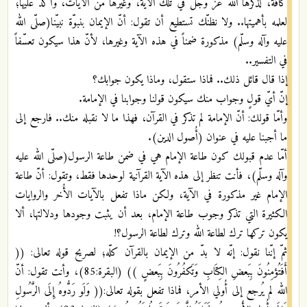
كافّة، لذكرها الله عزّ وجلّ في تلك الآية، وغيرها من الآيات، وأكّد عليها؛
لعلمه بأهميتها.. ولا نظنّك تستطيع أن تقول: أنّ الإيمان بنبوّة نبيّنا(صلّى الله
عليه وآله وسلّم) مذكورة ضمناً في هذه الآية وغيرها، لأنّ هذا سيكون تعسّفاً
في التفسير..
إذا قال قائل ذلك.. فماذا ستقول، وماذا يكون جوابك؟
إنّ أيّ قولٍ وجواب منك سيكون قولنا وجوابنا في الإمامة.
وأمّا قولك: أنّ الإمامة لم تذكر في القرآن، فهذا ما لا نقبله منك.. فارجع إلى
ما أجبنا عليه في عنوان (أُصول الدين).
أمّا عدم قبولك كون طاعة الإمام هي في ضمن طاعة الرسول(صلّى الله عليه
وآله وسلّم)، فأنت تنظر إلى هذه الآية القرآنية لوحدها فقط، وتقول: أنّ طاعة
الإمام غير مذكورة في الآية، ولكن ماذا تفعل بالآيات الأُخر والروايات
الكثيرة التي تذكر وجوب طاعة الإمام، بعد أن يثبت وجودها ودلالتها، ألا
يكون تركها ترك لطاعة الله وترك لطاعة الرسول؟!
ثمّ إنّنا نقول: إنّه لا بدّ من الإيمان بالقرآن كلّه؛ لصريح قوله تعالى: ((
أَفَتُؤمِنُونَ بِبَعضِ الكِتَابِ وَتَكفُرُونَ بِبَعضٍ )) (البقرة:85)، وأنت تقول: أنّ
الله لم يُرجع إلى أُولي الأمر، فماذا تفعل بقوله تعالى:(( وَلَو رَدُّوهُ إِلَى الرَّسُولِ