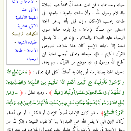
-
الامامة و الائمة
حياته وبعد مماته ، فمن ثبت عنده أنّ محمداً عليه الصلاة
الاثنى عشر
-
والسلام رسول الله ، وأنّ طاعته واجبة ، واجتهد في
الشيعة الامامية
طاعته بحسب الإمكان ، إن قيل بأنه يدخل الجنة
الاثنى عشرية
استغنى عن مسألة الإمامة ، ولم يلزمه طاعة سوى
الكلمات الرئيسية:
الرسول عليه الصلاة والسلام . وإن قيل : لا يدخل
عقيدة الشيعة
-
الجنة إلا باتباعه الإمام كان هذا خلاف نصوص
الامامة
-
طاعة
القرآن الكريم ، فإنه سبحانه وتعالى أوجب الجنة لمن
الرسول
أطاع الله ورسوله في غير موضع من القرآن ، ولم يعلق
وَمَنْ يُطِعِ اللَّهَ
دخول الجنة بطاعة إمام أو إيمان به أصلاً؛ كمثل قوله تعالى :
﴿
وَالرَّسُولَ فَأُولَٰئِكَ مَعَ الَّذِينَ أَنْعَمَ اللَّهُ عَلَيْهِمْ مِنَ النَّبِيِّينَ وَالصِّدِّيقِينَ
وَالشُّهَدَاءِ وَالصَّالِحِينَ وَحَسُنَ أُولَٰئِكَ رَفِيقًا
... وَمَنْ
﴾
. وقوله تعالى :
﴿
يُطِعِ اللَّهَ وَرَسُولَهُ يُدْخِلْهُ جَنَّاتٍ تَجْرِي مِنْ تَحْتِهَا الْأَنْهَارُ خَالِدِينَ فِيهَا وَذَٰلِكَ
الْفَوْزُ الْعَظِيمُ
﴾
. فلو كانت الإمامة أصلاً للإيمان أو الكفر ، أو هي أعظم
أركان الدين التي لا يقبل الله عمل العبد إلا بها كما تقول الشيعة ، لذكر الله عز
وجل الإمامة في تلك الآيات وأكّد عليها؛ لعلمه بحصول الخلاف فيها بعد ذلك