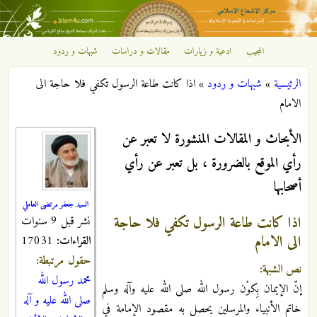
تجاوز إلى المحتوى الرئيسي
المجيب
ادعية و زيارات
مقالات و دراسات
شبهات و ردود
مركز
الرئيسية
»
شبهات و ردود
»
اذا كانت طاعة الرسول تكفي فلا حاجة الى
الإشعاع
أنت هنا
الامام
الإسلامي
الأبحاث و المقالات المنشورة لا تعبر عن
رأي الموقع بالضرورة ، بل تعبر عن رأي
أصحابها
السيد جعفر مرتضى العاملي
اذا كانت طاعة الرسول تكفي فلا حاجة
نشر قبل 9 سنوات
الى الامام
القراءات:
17031
حقول مرتبطة:
نص الشبهة:
محمد رسول الله
إنّ الإيمان بِكوْن رسول الله صلى الله عليه وآله وسلم
صلى الله عليه و آله
خاتم الأنبياء والمرسلين يحصل به مقصود الإمامة في