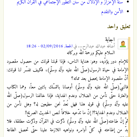
سنّة الإعزاز و الإذلال‌ من سنن التطور الإجتماعي في القرآن الكريم
الأمن والتقدم
تعليق واحد
اجابة
أضافه
عبدالله عبدالرح...
في
الجمعة, 02/09/2016 - 18:26
السلام عليكم ورحمة الله وبركاته
للإمام دور يؤدّيه، وهو: هداية الناس، فإذا قبلنا قولك من حصول مقصود
الإمامة في حياة الرسول(صلّى الله عليه وآله وسلّم)، فكيف تفسّر لنا قولك:
أنّ مقصود الإمامة يحصل بعد مماته؟
فالنبيّ(صلّى الله عليه وآله وسلّم) أوصانا بالتمسّك باثنين معاً، وهما الكتاب
والعترة حتّى نأمن من الضلال وعدم الهداية، فإذا خالفنا الرسول(صلّى الله
عليه وآله وسلّم) في قوله هذا فهل نُعدّ نحن مطيعين له؟ وهل نأمن من
الضلال وعدم الهداية؟! إنّ ما تدّعيه خلافاً لنص الحديث الصريح!!
ثمّ إنّ طاعته(صلّى الله عليه وآله وسلّم) ذكرت في القرآن وذكرت مطلقة، فلا
بدّ من إطاعته في كلّ أوامره ونواهيه اللازمة علينا حتّى تحصل الطاعة