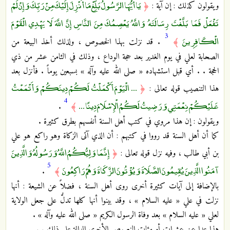
يَا أَيُّهَا الرَّسُولُ بَلِّغْ مَا أُنْزِلَ إِلَيْكَ مِنْ رَبِّكَ وَإِنْ لَمْ
ويقولون كذلك : إن آية :
﴿
تَفْعَلْ فَمَا بَلَّغْتَ رِسَالَتَهُ وَاللَّهُ يَعْصِمُكَ مِنَ النَّاسِ إِنَّ اللَّهَ لَا يَهْدِي الْقَوْمَ
3
الْكَافِرِينَ
﴾
. قد نزلت بهذا الخصوص ، ولذلك أخذ البيعة من
الصحابة لعلي في يوم الغدير بعد حجة الوداع ، وذلك في الثامن عشر من ذي
الحجة . . أي قبل استشهاده « صلى الله عليه وآله » بسبعين يوماً . فأنزل بعد
... الْيَوْمَ أَكْمَلْتُ لَكُمْ دِينَكُمْ وَأَتْمَمْتُ
هذا التنصيب قوله تعالى :
﴿
4
عَلَيْكُمْ نِعْمَتِي وَرَضِيتُ لَكُمُ الْإِسْلَامَ دِينًا ...
.
﴾
ويقولون : إن هذا مروي في كتب أهل السنة أنفسهم بطرق كثيرة .
كما أن أهل السنة قد رووا في كتبهم : أن الذي آتى الزكاة وهو راكع هو علي
إِنَّمَا وَلِيُّكُمُ اللَّهُ وَرَسُولُهُ وَالَّذِينَ
بن أبي طالب ، وفيه نزل قوله تعالى :
﴿
5
آمَنُوا الَّذِينَ يُقِيمُونَ الصَّلَاةَ وَيُؤْتُونَ الزَّكَاةَ وَهُمْ رَاكِعُونَ
.
﴾
بالإضافة إلى آيات كثيرة أخرى روى أهل السنة ، فضلاً عن الشيعة : أنها
نزلت في علي « عليه السلام » ، وقد بينوا أنها كلها تدلُّ على جعل الولاية
لعلي « عليه السلام » بعد وفاة الرسول الكريم « صلى الله عليه وآله » .
هذا عدا عن عشرات أو مئات النصوص الأخرى الدالة على ذلك . .