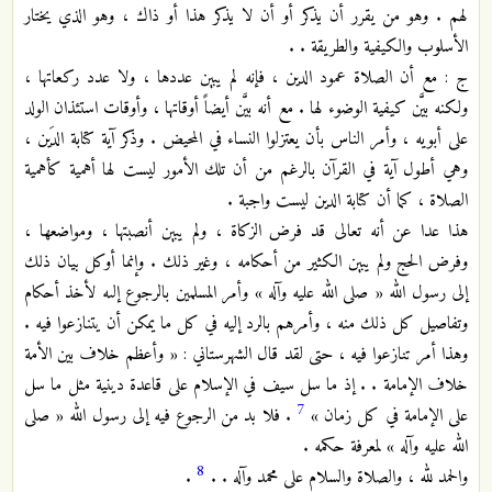
لهم . وهو من يقرر أن يذكر أو أن لا يذكر هذا أو ذاك ، وهو الذي يختار
الأسلوب والكيفية والطريقة . .
ج : مع أن الصلاة عمود الدين ، فإنه لم يبين عددها ، ولا عدد ركعاتها ،
ولكنه بيَّن كيفية الوضوء لها . مع أنه بيَّن أيضاً أوقاتها ، وأوقات استئذان الولد
على أبويه ، وأمر الناس بأن يعتزلوا النساء في المحيض . وذكر آية كتابة الدَين ،
وهي أطول آية في القرآن بالرغم من أن تلك الأمور ليست لها أهمية كأهمية
الصلاة ، كما أن كتابة الدين ليست واجبة .
هذا عدا عن أنه تعالى قد فرض الزكاة ، ولم يبين أنصبتها ، ومواضعها ،
وفرض الحج ولم يبين الكثير من أحكامه ، وغير ذلك . وإنما أوكل بيان ذلك
إلى رسول الله « صلى الله عليه وآله » وأمر المسلمين بالرجوع إلىه لأخذ أحكام
وتفاصيل كل ذلك منه ، وأمرهم بالرد إليه في كل ما يمكن أن يتنازعوا فيه .
وهذا أمر تنازعوا فيه ، حتى لقد قال الشهرستاني : « وأعظم خلاف بين الأمة
خلاف الإمامة . . إذ ما سل سيف في الإسلام على قاعدة دينية مثل ما سل
7
على الإمامة في كل زمان »
. فلا بد من الرجوع فيه إلى رسول الله « صلى
الله عليه وآله » لمعرفة حكمه .
8
والحمد لله ، والصلاة والسلام على محمد وآله . .
.