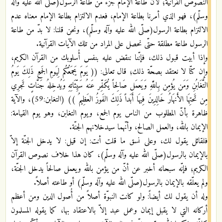
النصوص القرآنية؛ لأنّ طاعة الإمام جزء من طاعة الرسول(صلّى الله عليه وآله
وسلّم)، فهو الذي أمرنا بطاعة الإمام، فعدم الالتزام بطاعة الإمام معناه عدم
الالتزام بطاعة الرسول(صلّى الله عليه وآله وسلّم)، ونحن قلنا: لا بدّ من طاعة
الرسول طاعة مطلقة حتّى نحصل على المراد من تلك الآيات القرآنية.
وإذا أبيت قبول ذلك، فإنّنا ننقض عليه بنفس أُسلوبك من القرآن الكريم،
وإن كنّا لا نعتقد بصحّة ذلك؛ قال تعالى: (( يَومَ يَجمَعُكُم لِيَومِ الجَمعِ ذَلِكَ يَومُ
التَّغَابُنِ وَمَن يُؤمِن بِاللَّهِ وَيَعمَل صَالِحاً يُكَفِّر عَنهُ سَيِّئَاتِهِ وَيُدخِلهُ جَنَّاتٍ تَجرِي
مِن تَحتِهَا الأَنهَارُ خَالِدِينَ فِيهَا أَبَداً ذَلِكَ الفَوزُ العَظِيمُ )) (التغابن:59)، والآية
ظاهرة بأنّ المطلوب من الناس يوم الجمع، ويوم التغابن، وهو يوم القيامة:
الإيمان بالله، والعمل الصالح، وأنّهما سيدخلانهم الجنّة.
فلقائل يقول لك، وعلى نسق ما قلت أنت: إن قيل: لا يدخل الجنّة إلاّ
بالإيمان بالرسول(صلّى الله عليه وآله وسلّم)، كان هذا خلاف نصوص القرآن
الكريم؛ فإنّه سبحانه أخبر عن أنّ من يؤمن بالله ويعمل صالحاً يدخل الجنّة،
ولم يعلّقه بالإيمان بالرسول(صلّى الله عليه وآله وسلّم) أو طاعته أصلاً.
وله أن يقول لك أيضاً: ولو كانت النبوّة أصلاً من أُصول الدين ومن أعظم
أركانه التي لا يقبل إيمان وعمل عبد إلاّ بالاعتقاد بها، كما يقوله المسلمون