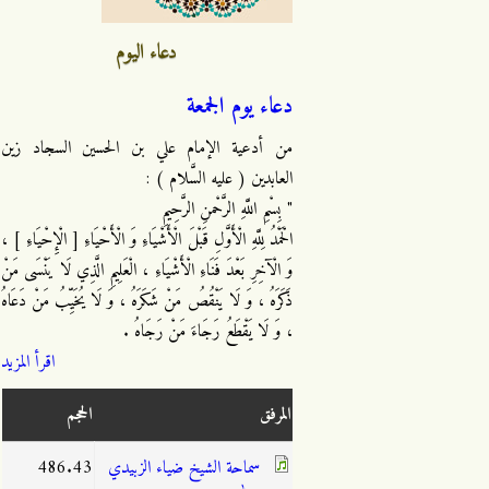
دعاء اليوم
دعاء يوم الجمعة
من أدعية الإمام علي بن الحسين السجاد زين
العابدين ( عليه السَّلام ) :
" بِسْمِ اللَّهِ الرَّحْمنِ الرَّحِيمِ
الْحَمْدُ لِلَّهِ الْأَوَّلِ قَبْلَ الْأَشْيَاءِ وَ الْأَحْيَاءِ [ الْإِحْيَاءِ ] ،
وَ الْآخِرِ بَعْدَ فَنَاءِ الْأَشْيَاءِ ، الْعَلِيمِ الَّذِي لَا يَنْسَى مَنْ
ذَكَرَهُ ، وَ لَا يَنْقُصُ مَنْ شَكَرَهُ ، وَ لَا يُخَيِّبُ مَنْ دَعَاهُ
، وَ لَا يَقْطَعُ رَجَاءَ مَنْ رَجَاهُ .
اقرأ المزيد
المرفق
الحجم
سماحة الشيخ ضياء الزبيدي
486.43