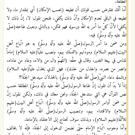
المطلقة.
أمّا أنّك تفترض حسب قولك أن تطيعه (بحسب الإمكان) أي بمقدار ما، ولا
تطيعه في الباقي لعدم الإمكان وأنّ ذلك يكفي، فنحن نقول: لا، إنّ ذلك لا
يكفي! لأنّ كلّ ما أمر به الله ورسوله فهو ممكن، وبالتالي وجبت طاعته(صلّى
الله عليه وآله وسلّم) فيه.
ومن ضمن ما أمر الرسول(صلّى الله عليه وآله وسلّم) به هو اتّباع أهل
البيت(عليهم السلام) ومودّتهم والتمسّك بهم، ونصب عليّاً(عليه السلام) إماماً
للناس في بيعة الغدير، وقال في حقّه: (اللّهمّ وال من والاه، وعاد من عاداه،
وانصر من نصره، واخذل من خذله)، فهل الذي يخذل عليّاً(عليه السلام)
ويشمله دعاء النبيّ(صلّى الله عليه وآله وسلّم) بالخذلان سيدخل الجنّة؟!
إذاً لا بدّ أن تقول: إنّ طاعة الرسول(صلّى الله عليه وآله وسلّم) المطلقة حسب
نص القرآن هي التي ستدخل الجنّة، ونحن معك في ذلك، ولكن نقول: إنّ
من ضمن أوامر الرسول(صلّى الله عليه وآله وسلّم): اتّباع أهل البيت(عليهم
السلام) والاقتداء بهم، وتنصيب الرسول(صلّى الله عليه وآله وسلّم)
للأئمّة(عليهم السلام)، وبذلك سوف تحتاج إلى الاعتقاد بالإمامة.
وأمّا وجوب اتّباع الإمام حتّى نضمن الدخول إلى الجنّة، فإنّه لا يخالف