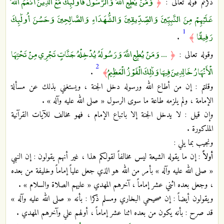
وَمَنْ يُطِعِ اللَّهَ وَالرَّسُولَ فَأُولَٰئِكَ مَعَ الَّذِينَ أَنْعَمَ اللَّهُ
ذكرتم قوله تعالى :
﴿
عَلَيْهِمْ مِنَ النَّبِيِّينَ وَالصِّدِّيقِينَ وَالشُّهَدَاءِ وَالصَّالِحِينَ وَحَسُنَ أُولَٰئِكَ
1
رَفِيقًا
.
﴾
... وَمَنْ يُطِعِ اللَّهَ وَرَسُولَهُ يُدْخِلْهُ جَنَّاتٍ تَجْرِي مِنْ تَحْتِهَا
وقوله تعالى :
﴿
2
الْأَنْهَارُ خَالِدِينَ فِيهَا وَذَٰلِكَ الْفَوْزُ الْعَظِيمُ
.
﴾
وقلتم : إن من أطاع الله ورسوله دخل الجنة ، ويستغني بذلك عن مسألة
الإمامة ، ولم يلزمه طاعة ما سوى الرسول « صلى الله عليه وآله » .
وإن قيل : لا يدخل الجنة إلا باتباع الإمام ، فهو مخالف للآيات القرآنية
المذكورة .
ونجيب بما يلي :
أولاً
: إن ما يقوله الشيعة ليس مخالفاً لقولكم هذا ، غير أنهم يقولون : إن النبي
« صلى الله عليه وآله » بأمر من الله هو الذي جعل علياً إماماً وخليفة من بعده
، وجعل بعده اثني عشر إماماً ، آخرهم المهدي « عليهم الصلاة والسلام » .
ويقولون أيضاً : إن صحيحي البخاري ومسلم ذكرا : بأنه « صلى الله عليه وآله »
قد صرح : بأنه يكون من بعده اثنا عشر إماماً ، أولهم علي وآخرهم المهدي .