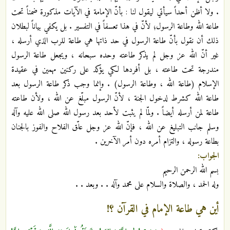
. ولا أظن أحداً سيأتي ليقول لنا : بأنّ الإمامة في الآيات مذكورة ضمناً تحت
طاعة الله وطاعة الرسول؛ لأنّ في هذا تعسفاً في التفسير . بل يكفي بياناً لبطلان
ذلك أن نقول بأنّ طاعة الرسول في حد ذاتها هي طاعة للرب الذي أرسله ،
غير أنّ الله عز وجل لم يذكر طاعته وحده سبحانه ، ويجعل طاعة الرسول
مندرجة تحت طاعته ، بل أفردها لكي يؤكد على ركنين مهمين في عقيدة
الإسلام (طاعة الله ، وطاعة الرسول) . وإنما وجب ذكر طاعة الرسول بعد
طاعة الله كشرط لدخول الجنة ، لأنّ الرسول مبلّغ عن الله ، ولأن طاعته
طاعة لمن أرسله أيضاً . ولمّا لم يثبت لأحد بعد رسول الله صلى الله عليه وآله
وسلم جانب التبليغ عن الله ، فإنّ الله عز وجل علّق الفلاح والفوز بالجنان
بطاعة رسوله ، والتزام أمره دون أمر الآخرين .
الجواب:
بسم الله الرحمن الرحيم
وله الحمد ، والصلاة والسلام على محمد وآله . . وبعد . .
أين هي طاعة الإمام في القرآن ؟!