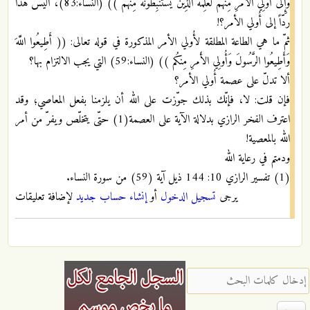
وَإِلَى أُولِي الأَمرِ مِنهُم لَعَلِمَهُ الَّذِينَ يَستَنبِطُونَهُ مِنهُم )) (النساء:83)، أليس هذا
ردّاً إلى أُولي الأمر؟!
ثمّ ما هي الطاعة المطلقة لأُولي الأمر المذكورة في قوله تعالى: (( أَطِيعُوا اللَّهَ
وَأَطِيعُوا الرَّسُولَ وَأُولِي الأَمرِ مِنكُم )) (النساء:59) التي يجب الالتزام بها؟
ألا تدلّ على عصمة أُولي الأمر؟
فإن قلت: لا، فإنّك بذلك جوّزت على الله أن يلزمنا بفعل المعاصي؛ وقد
اعترف الفخر الرازي بدلالة الآية على العصمة(1) حتّى يتخلّص ويفرّ من أمر
الله بالمعصية!
ودمتم في رعاية الله
(1) تفسير الرازي 10: 144 ذيل آية (59) من سورة النساء.
يرجى
تسجيل الدخول
أو
إنشاء حساب جديد
لإضافة تعليقات
‏إدخال كلمات البحث ‏