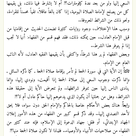
السعي إليها ولو من بعد عدة كيلومترات؟! أم لا يشترط فيها ذلك، بل يقيمها
كل من يصلح لإمامة الصلاة اليومية، إذا كان بالغاً عاقلاً، تقياً محسناً للقراءة،
ونحو ذلك من الشرائط المعروفة..
وسبب هذا الإختلاف، وجود روايات كثيرة تضمنت الحديث عن إقامتها من
قبل الإمام العادل.. حين يمكنه ذلك، فقد فهم قسم من الفقهاء: أنها لا تجب
إذا لم يتوفر هذا الشرط..
وبعض الفقهاء لم ير هذا شرطاً، واكتفى بأن يقيمها الفقيه العادل، لأنه النائب
العام عن الإمام.
ثالثاً
: إن الآية التي في سورة الجمعة لم تأمر بإقامة صلاة الجمعة ـ كما ذكره السائل ـ
وإنما ذكرت وجوب السعي إلى صلاة الجمعة إذا أقيمت، ونودي إليها، وإنما
ينادى الناس إليها حين تتوفر شرائطها.. ولم تتعرض الآية إلى حقيقة هذه
الشرائط، وهل من جملتها أن يكون الذي يدعوهم إليها حاكم عادل أم لا؟!
رابعاً
: هناك بعض الأحكام خاصة بالحاكم والإمام الحق دون سواه، فلا يحق
لأحد التصدي إليها.. وقد ذكر قسم كبير من الفقهاء من هذه الأمور إعلان
الجهاد الإبتدائي، أو فقل: جهاد الدعوة إلى الإسلام، فإنه عند كثير من
الفقهاء من صلاحيات الأنبياء والأوصياء.. فلماذا لا تكون صلاة الجمعة منها؟!