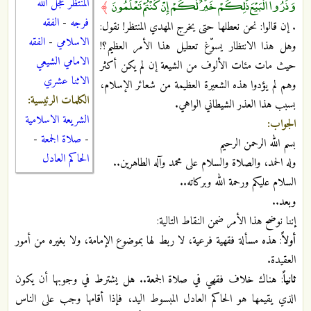
وَذَرُوا الْبَيْعَ ذَٰلِكُمْ خَيْرٌ لَكُمْ إِنْ كُنْتُمْ تَعْلَمُونَ
المنتظر عجل الله
﴾
فرجه
-
الفقه
. إن قالوا: نحن نعطلها حتى يخرج المهدي المنتظر! نقول:
الاسلامي
-
الفقه
وهل هذا الانتظار يسوّغ تعطيل هذا الأمر العظيم؟!
الامامي الشيعي
حيث مات مئات الألوف من الشيعة إن لم يكن أكثر
الاثنا عشري
وهم لم يؤدوا هذه الشعيرة العظيمة من شعائر الإسلام،
الكلمات الرئيسية:
بسبب هذا العذر الشيطاني الواهي.
الشريعة الاسلامية
الجواب:
-
صلاة الجمعة
-
بسم الله الرحمن الرحيم
الحاكم العادل
وله الحمد، والصلاة والسلام على محمد وآله الطاهرين..
السلام عليكم ورحمة الله وبركاته..
وبعد..
إننا نوضح هذا الأمر ضمن النقاط التالية:
أولاً
: هذه مسألة فقهية فرعية، لا ربط لها بموضوع الإمامة، ولا بغيره من أمور
العقيدة.
ثانياً
: هناك خلاف فقهي في صلاة الجمعة.. هل يشترط في وجوبها أن يكون
الذي يقيمها هو الحاكم العادل المبسوط اليد، فإذا أقامها وجب على الناس