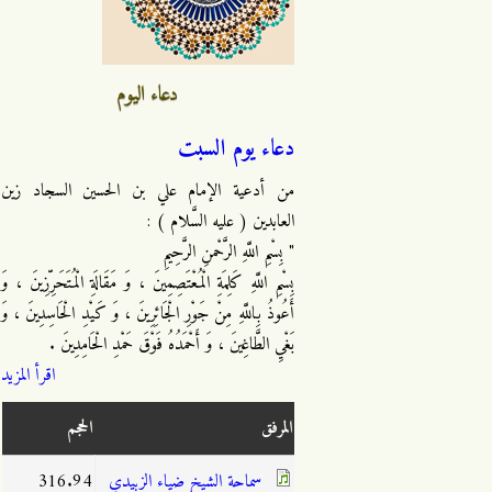
دعاء اليوم
دعاء يوم السبت
من أدعية الإمام علي بن الحسين السجاد زين
العابدين ( عليه السَّلام ) :
" بِسْمِ اللَّهِ الرَّحْمنِ الرَّحِيمِ
بِسْمِ اللَّهِ كَلِمَةِ الْمُعْتَصِمِينَ ، وَ مَقَالَةِ الْمُتَحَرِّزِينَ ، وَ
أَعُوذُ بِاللَّهِ مِنْ جَوْرِ الْجَائِرِينَ ، وَ كَيْدِ الْحَاسِدِينَ ، وَ
بَغْيِ الطَّاغِينَ ، وَ أَحْمَدُهُ فَوْقَ حَمْدِ الْحَامِدِينَ .
اقرأ المزيد
المرفق
الحجم
سماحة الشيخ ضياء الزبيدي
316.94