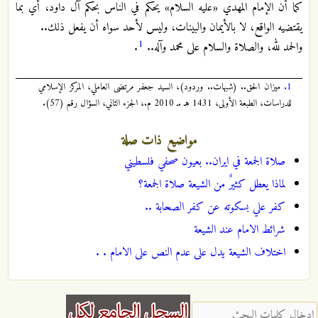
كما أن الإمام المهدي «عليه السلام» يحكم في الناس بحكم آل داود، أي بما
يقتضيه الواقع، لا بالأيمان والبينات، وليس لأحد سواه أن يفعل ذلك..
1
والحمد لله، والصلاة والسلام على محمد وآله..
.
1.
ميزان الحق.. (شبهات.. وردود)، السيد جعفر مرتضى العاملي، المركز الإسلامي
للدراسات، الطبعة الأولى، 1431 هـ .ـ 2010 م.، الجزء الثاني، السؤال رقم (57).
مواضيع ذات صلة
صلاة الجمعة في ايران.. بعيون صحفي فلسطيني
لماذا يعطل كثيرٌ من الشيعة صلاة الجمعة؟
كفر علي بسكوته عن كفر الصحابة ..
شرائط الامام عند الشيعة
اختلاف الشيعة يدل على عدم النص على الامام . .
‏إدخال كلمات البحث ‏