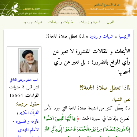
تجاوز إلى المحتوى الرئيسي
المجيب
ادعية و زيارات
مقالات و دراسات
شبهات و ردود
مركز
الرئيسية
»
شبهات و ردود
»
لماذا تعطل صلاة الجمعة؟!
الإشعاع
أنت هنا
الأبحاث و المقالات المنشورة لا تعبر عن
الإسلامي
رأي الموقع بالضرورة ، بل تعبر عن رأي
أصحابها
السيد جعفر مرتضى العاملي
لماذا تعطل صلاة الجمعة؟!
نشر قبل 8 سنوات
القراءات:
15564
نص الشبهة:
حقول مرتبطة:
لماذا يعطّل كثير من الشيعة صلاة الجمعة التي ورد الأمر
القرآن الكريم و
يَا أَيُّهَا الَّذِينَ آمَنُوا
الصريح بإقامتها في سورة الجمعة:
﴿
علومه و تفسيره
-
إِذَا نُودِيَ لِلصَّلَاةِ مِنْ يَوْمِ الْجُمُعَةِ فَاسْعَوْا إِلَىٰ ذِكْرِ اللَّهِ
الامام المهدي