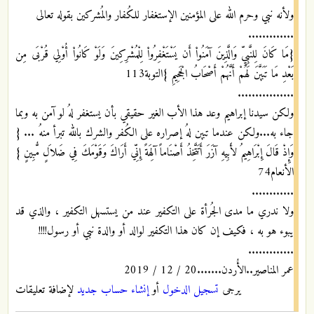
ولأنه نبي وحرم الله على المؤمنين الإستغفار للكُفار والمُشركين بقوله تعالى
.............
{مَا كَانَ لِلنَّبِيِّ وَالَّذِينَ آمَنُواْ أَن يَسْتَغْفِرُواْ لِلْمُشْرِكِينَ وَلَوْ كَانُواْ أُوْلِي قُرْبَى مِن
بَعْدِ مَا تَبَيَّنَ لَهُمْ أَنَّهُمْ أَصْحَابُ الْجَحِيمِ }التوبة113
................
ولكن سيدنا إبراهيم وعد هذا الأب الغير حقيقي بأن يستغفر لهُ لو آمن به وبما
جاء به...ولكن عندما تبين لهُ إصراره على الكُفر والشرك بالله تبرأ منهُ ... {
وَإِذْ قَالَ إِبْرَاهِيمُ لأَبِيهِ آزَرَ أَتَتَّخِذُ أَصْنَاماً آلِهَةً إِنِّي أَرَاكَ وَقَوْمَكَ فِي ضَلاَلٍ مُّبِينٍ }
الأنعام74
............
ولا ندري ما مدى الجُرأة على التكفير عند من يستسهل التكفير ، والذي قد
يبوء هو به ، فكيف إن كان هذا التكفير لوالد أو والدة نبي أو رسول!!!!
.............
عمر المناصير..الأُردن.......20 / 12 / 2019
يرجى
تسجيل الدخول
أو
إنشاء حساب جديد
لإضافة تعليقات