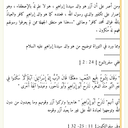
ومن أصر على أن آزر هو والد سيدنا إبراهيم ، هو لا علم لهُ بالإصطفاء ، وهو
إصرار على تكفير والدي رسول الله ، فعنده كما هو والد إبراهيم كافر والعياذُ
بالله فوالد مُحمد كافر" وحاشى "...هذا هو منطق الجهلة ممن لم يعرفوا رسولهم
فهم لهُ مُنكرون .
.................
ومما ورد في التوراة توضيح من هو والد سيدنا إبراهيم عليه السلام
...........
ففي سفريشوع { 24 : 2 }
.............
" وَقَالَ يَشُوعُ لِجَمِيعِ الشَّعْبِ: «هكَذَا قَالَ الرَّبُّ إِلهُ إِسْرَائِيلَ: آبَاؤُكُمْ سَكَنُوا فِي
عَبْرِ النَّهْرِ مُنْذُ الدَّهْرِ. تَارَحُ أَبُو إِبْرَاهِيمَ وَأَبُو نَاحُورَ، وَعَبَدُوا آلِهَةً أُخْرَى "
...........
أي أنهم" تَارَحُ أَبُو إِبْرَاهِيمَ " هاجروا وتركوا آزر وقومهم وما يعبدون من دون
الله وتوجهوا لعبادة الله على غير ما يعبُد آزر وقومه
.............
وفي سفرالتكوين{ 11 : 25- 32 }