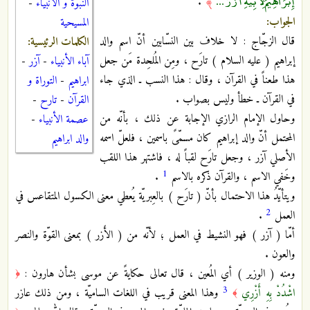
إِبْرَاهِيمُ لِأَبِيهِ آزَرَ ...
.
﴾
النبوة و الانبياء
-
الجواب:
المسيحية
قال الزجّاج : لا خلاف بين النسّابين أنّ اسم والد
الكلمات الرئيسية:
إبراهيم ( عليه السلام ) تارَح ، ومِن المُلحِدة مَن جعل
آباء الأنبياء
-
آزر
-
هذا طعناً في القرآن ، وقال : هذا النسب ـ الذي جاء
ابراهيم
-
التوراة و
في القرآن ـ خطأ وليس بصواب .
القرآن
-
تارح
-
وحاول الإمام الرازي الإجابة عن ذلك ، بأنّه من
عصمة الأنبياء
-
المحتمل أنّ والد إبراهيم كان مسمّىً باسمين ، فلعلّ اسمه
والد ابراهيم
الأصلي آزر ، وجعل تارَح لقباً له ، فاشتهر هذا اللقب
1
وخَفي الاسم ، والقرآن ذكره بالاسم
.
ويتأيّدُ هذا الاحتمال بأنّ ( تارَح ) بالعِبريّة يُعطي معنى الكسول المتقاعس في
2
العمل
.
أمّا ( آزر ) فهو النشيط في العمل ؛ لأنّه من ( الأَزر ) بمعنى القوّة والنصر
والعون .
ومنه ( الوزير ) أي المُعين ، قال تعالى حكايةً عن موسى بشأن هارون :
﴿
3
اشْدُدْ بِهِ أَزْرِي
وهذا المعنى قريب في اللغات الساميّة ، ومن ذلك عازر
﴾