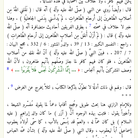
يكن فيهم كافر ، ولا خلاف بين أصحابنا في هذه المسألة .
قال : وأيضاً رُوي عن النبي ( صلّى الله عليه وآله ) أنّه قال : ( نَقَلني اللهُ مِن
أصلابِ الطّاهرينَ إلى أَرحامِ الطّاهراتِ ، لمْ يُدنّسني بِدَنسِ الجاهليّةِ ) . وهذا
7
خبر لا خلاف في صحّته
، بطرق الفريقين أحاديث متضافرة أنّه ( صلّى الله
عليه وآله ) قال : ( لمْ أَزَلْ أُنقلُ مِن أصلابِ الطّاهرين إلى أرحامِ الطّاهراتِ )
. راجع : التفسير الكبير : 13 / 39 ، والدرّ المنثور : 6 / 332 ، مجمع البيان :
7 / 207 . ، فبيّنَ النبيُّ ( صلّى الله عليه وآله ) أنّ الله نقله من أصلاب
الطّاهرينَ ، فلو كان فيهم كافر لما جاز وصْفُهم بأنّهم طاهرون ؛ لأنّ الله
8
وَصف المشركينَ بأنّهم أنجاس :
... إِنَّمَا الْمُشْرِكُونَ نَجَسٌ فَلاَ يَقْرَبُواْ ...
﴾
﴿
.
9
قال : ولهم في ذلك أدلّة لا نطوّلُ بذكرها الكتابَ ؛ لئلاّ يخرج عن الغرض
.
* * *
وللإمام الرازي هنا بحث طويل وحُجج أقامها دعماً لما يقوله مُفسّرو الشيعة ،
وأخيراً يقول : فثبت بهذه الوجوه أنّ ( آزر ) ما كان والد إبراهيم ( عليه
السلام ) بل كان عمّاً له ، والعمّ قد يُسمّى بالأب ، كما سمّى أولادُ يعقوب
إسماعيلَ أباً ليعقوب ، وقال النبي ( صلّى الله عليه وآله ) بشأن عمّه العباس