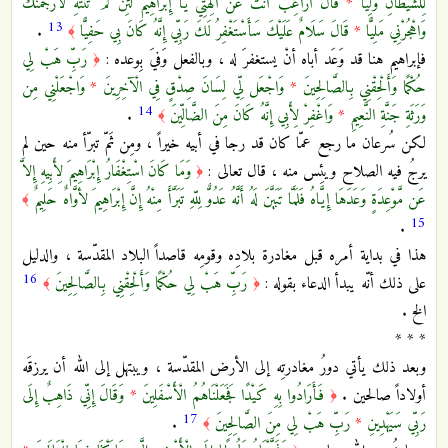
لِلشَّيْطَانِ وَلِيًّا
*
قَالَ أَرَاغِبٌ أَنتَ عَنْ آلِهَتِي يَا إِبْراهِيمُ لَئِن لَّمْ تَنتَهِ لَأَرْجُمَنَّكَ
13
وَاهْجُرْنِي مَلِيًّا
*
قَالَ سَلَامٌ عَلَيْكَ سَأَسْتَغْفِرُ لَكَ رَبِّي إِنَّهُ كَانَ بِي حَفِيًّا
.
﴾
فإبراهيم هنا قد وَعَد أباه أنْ يستغفرَ له ، وبالفعل وَفيَ بِوعده :
رَبِّ هَبْ لِي
﴿
حُكْمًا وَأَلْحِقْنِي بِالصَّالِحِينَ
*
وَاجْعَل لِّي لِسَانَ صِدْقٍ فِي الْآخِرِينَ
*
وَاجْعَلْنِي مِن
14
وَرَثَةِ جَنَّةِ النَّعِيمِ
*
وَاغْفِرْ لِأَبِي إِنَّهُ كَانَ مِنَ الضَّالِّينَ
.
﴾
لكن سُرعان ما رجع عمّا كان قد رجا في أبيه خيراً ، ومِن ثَمّ تبرّأ منه حين لم
يرجُ فيه الصلاح ويئِس منه ، قال تعالى :
وَمَا كَانَ اسْتِغْفَارُ إِبْرَاهِيمَ لِأَبِيهِ إِلاَّ
﴿
عَن مَّوْعِدَةٍ وَعَدَهَا إِيَّاهُ فَلَمَّا تَبَيَّنَ لَهُ أَنَّهُ عَدُوٌّ لِلّهِ تَبَرَّأَ مِنْهُ إِنَّ إِبْرَاهِيمَ لأوَّاهٌ حَلِيمٌ
﴾
15
.
هذا في بداية أمره قبل مغادرة بلادِه وقومِه قاصداً البلاد المقدّسة ، والدليل
16
على ذلك أنّه يبدأ الدعاء بقوله :
رَبِّ هَبْ لِي حُكْمًا وَأَلْحِقْنِي بِالصَّالِحِينَ
﴾
﴿
الخ .
* * *
وبعد ذلك يأتي دورُ مغادرتِه إلى الأرض المقدّسة ، ويبتهل إلى الله أن يرزقَه
أولاداً صالحين .
فَأَرَادُوا بِهِ كَيْدًا فَجَعَلْنَاهُمُ الْأَسْفَلِينَ
*
وَقَالَ إِنِّي ذَاهِبٌ إِلَى
﴿
17
رَبِّي سَيَهْدِينِ
*
رَبِّ هَبْ لِي مِنَ الصَّالِحِينَ
.
﴾