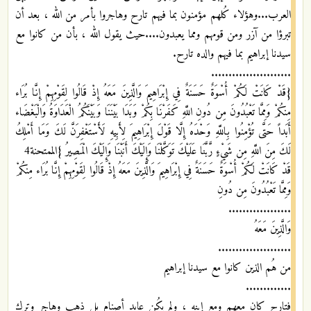
العرب...وهؤلاء كُلهم مؤمنون بما فيهم تارح وهاجروا بأمر من الله ، بعد أن
تبرؤا من آزر ومن قومهم ومما يعبدون....حيث يقول الله ، بأن من كانوا مع
سيدنا إبراهيم بما فيهم والده تارح.
.......................
{قَدْ كَانَتْ لَكُمْ أُسْوَةٌ حَسَنَةٌ فِي إِبْرَاهِيمَ وَالَّذِينَ مَعَهُ إِذْ قَالُوا لِقَوْمِهِمْ إِنَّا بُرَاء
مِنكُمْ وَمِمَّا تَعْبُدُونَ مِن دُونِ اللَّهِ كَفَرْنَا بِكُمْ وَبَدَا بَيْنَنَا وَبَيْنَكُمُ الْعَدَاوَةُ وَالْبَغْضَاء
أَبَداً حَتَّى تُؤْمِنُوا بِاللَّهِ وَحْدَهُ إِلَّا قَوْلَ إِبْرَاهِيمَ لِأَبِيهِ لَأَسْتَغْفِرَنَّ لَكَ وَمَا أَمْلِكُ
لَكَ مِنَ اللَّهِ مِن شَيْءٍ رَّبَّنَا عَلَيْكَ تَوَكَّلْنَا وَإِلَيْكَ أَنَبْنَا وَإِلَيْكَ الْمَصِيرُ }الممتحنة4
قَدْ كَانَتْ لَكُمْ أُسْوَةٌ حَسَنَةٌ فِي إِبْرَاهِيمَ وَالَّذِينَ مَعَهُ إِذْ قَالُوا لِقَوْمِهِمْ إِنَّا بُرَاء مِنكُمْ
وَمِمَّا تَعْبُدُونَ مِن دُونِ
..................
وَالَّذِينَ مَعَهُ
.....................
من هُم الذين كانوا مع سيدنا إبراهيم
.............
فتارح كان معهم ومع إبنه ، ولم يكُن عابد أصنام بل ذهب وهاجر وترك