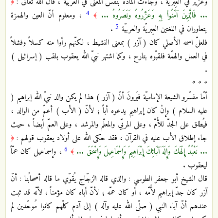
وعُزير في العِبريّة ، وجاءت المادّة بنفس المعنى في العربيّة ، قال الله تعالى :
﴿
4
... فَالَّذِينَ آمَنُواْ بِهِ وَعَزَّرُوهُ وَنَصَرُوهُ ...
، ومعلوم أنّ العين والهمزة
﴾
5
يتعاوران في اللغتين العِبريّة والعربيّة
.
فلعلّ اسمه الأصلي كان ( آزر ) بمعنى النشيط ، لكنّهم رأوا منه كسلاً وفشلاً
في العمل والهمّة فلقبّوه بتارح ، وكما اشتهر نبيّ الله يعقوب بلقب ( إسرائيل )
.
* * *
أمّا مفسّرو الشيعة الإماميّة فيَرونَ أنّ ( آزر ) هذا لم يكن والد نبيّ الله إبراهيم (
عليه السلام ) وإنْ كان إبراهيم يدعوه أباً ؛ لأنّ ( الأب ) أعمّ من الوالد ،
فيُطلق على الجدّ للأُمّ ، وعلى المربّي والمعلّم والمرشد ، وعلى العمّ أيضاً ، حيث
جاء إطلاق الأب عليه في القرآن ، فقد حكى الله على أولاد يعقوب قولهم :
﴿
6
... نَعْبُدُ إِلَهَكَ وَإِلَهَ آبَائِكَ إِبْرَاهِيمَ وَإِسْمَاعِيلَ وَإِسْحَقَ ...
، وإسماعيل كان عمّاً
﴾
ليعقوب .
قال الشيخ أبو جعفر الطوسي : والذي قاله الزجّاج يُقوّي ما قاله أصحابُنا : أنّ
آزر كان جدّ إبراهيم لأُمّه ، أو كان عمّه ؛ لأنّ أباه كان مؤمناً ، لأنّه قد ثبت
عندهم أنّ آباء النبي ( صلّى الله عليه وآله ) إلى آدم كلّهم كانوا مُوحّدين لم