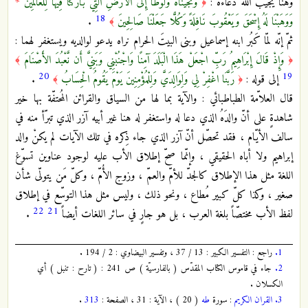
وهنا يُجيب الله دعاءه :
وَنَجَّيْنَاهُ وَلُوطًا إِلَى الْأَرْضِ الَّتِي بَارَكْنَا فِيهَا لِلْعَالَمِينَ
*
﴿
18
وَوَهَبْنَا لَهُ إِسْحَقَ وَيَعْقُوبَ نَافِلَةً وَكُلًّا جَعَلْنَا صَالِحِينَ
.
﴾
ثمّ إنّه لمّا كَبُر ابنه إسماعيل وبنى البيتَ الحرام نراه يدعو لوالديه ويستغفر لهما :
وَإِذْ قَالَ إِبْرَاهِيمُ رَبِّ اجْعَلْ هَذَا الْبَلَدَ آمِنًا وَاجْنُبْنِي وَبَنِيَّ أَن نَّعْبُدَ الأَصْنَامَ
﴾
﴿
20
19
إلى قوله :
رَبَّنَا اغْفِرْ لِي وَلِوَالِدَيَّ وَلِلْمُؤْمِنِينَ يَوْمَ يَقُومُ الْحِسَابُ
.
﴾
﴿
قال العلاّمة الطباطبائي : والآية بما لها من السياق والقرائن المُحتفّة بها خير
شاهدةٍ على أنّ والدَهُ الذي دعا له واستغفر له هنا غير أبيه آزر الذي تبرّأ منه في
سالف الأيّام ، فقد تحصّل أنّ آزر الذي جاء ذِكره في تلك الآيات لم يكنْ والد
إبراهيم ولا أباه الحقيقي ، وإنّما صحّ إطلاق الأب عليه لوجود عناوين تسوّغ
اللغة مثل هذا الإطلاق كالجدّ للأمّ والعمّ ، وزوج الأُمّ ، وكلّ مَن يتولّى شأن
صغير ، وكذا كلّ كبير مُطاع ، ونحو ذلك ، وليس مثل هذا التوسّع في إطلاق
22
21
لفظ الأب مختصّاً بلغة العرب ، بل هو جارٍ في سائر اللغات أيضاً
.
1.
راجع : التفسير الكبير : 13 / 37 ، وتفسير البيضاوي : 2 / 194 .
2.
جاء في قاموس الكتاب المقدّس ( بالفارسيّة ) ص 241 : ( تارح : تنبل ) أي
الكسلان .
3.
القران الكريم
: سورة
طه
( 20 ) ، الآية : 31 ، الصفحة :
313
.