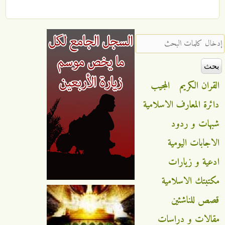
‏إدخال كلمات البحث ‏
القران الكريم
المجيب
دائرة المعارف الاسلامية
شبهات و ردود
الاجابات اليومية
ادعية و زيارات
مكتبتك الاسلامية
قصص للناشئين
مقالات و دراسات