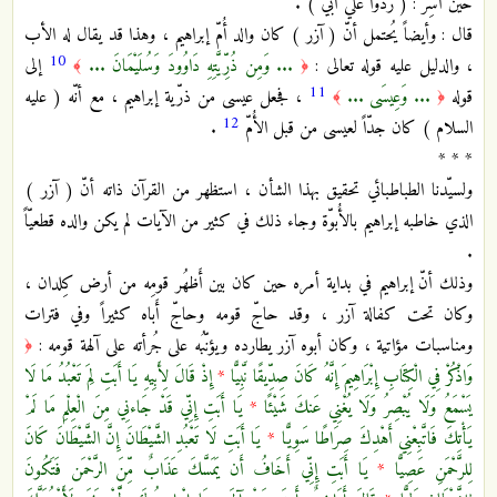
حين أُسِر : ( ردّوا عليَّ أبي ) .
قال : وأيضاً يُحتمل أنّ ( آزر ) كان والد أُمّ إبراهيم ، وهذا قد يقال له الأب
10
، والدليل عليه قوله تعالى :
... وَمِن ذُرِّيَّتِهِ دَاوُودَ وَسُلَيْمَانَ ...
إلى
﴾
﴿
11
قوله
... وَعِيسَى ...
، فجعل عيسى من ذرّية إبراهيم ، مع أنّه ( عليه
﴾
﴿
12
السلام ) كان جدّاً لعيسى من قبل الأُمّ
.
* * *
ولسيّدنا الطباطبائي تحقيق بهذا الشأن ، استظهر من القرآن ذاته أنّ ( آزر )
الذي خاطبه إبراهيم بالأُبوّة وجاء ذلك في كثير من الآيات لم يكن والده قطعيّاً
.
وذلك أنّ إبراهيم في بداية أمره حين كان بين أَظهُر قومِه من أرض كِلدان ،
وكان تحت كفالة آزر ، وقد حاجّ قومه وحاجّ أَباه كثيراً وفي فترات
ومناسبات مؤاتية ، وكان أبوه آزر يطارده ويؤنّبُه على جُرأته على آلهة قومه :
﴿
وَاذْكُرْ فِي الْكِتَابِ إِبْرَاهِيمَ إِنَّهُ كَانَ صِدِّيقًا نَّبِيًّا
*
إِذْ قَالَ لِأَبِيهِ يَا أَبَتِ لِمَ تَعْبُدُ مَا لَا
يَسْمَعُ وَلَا يُبْصِرُ وَلَا يُغْنِي عَنكَ شَيْئًا
*
يَا أَبَتِ إِنِّي قَدْ جَاءنِي مِنَ الْعِلْمِ مَا لَمْ
يَأْتِكَ فَاتَّبِعْنِي أَهْدِكَ صِرَاطًا سَوِيًّا
*
يَا أَبَتِ لَا تَعْبُدِ الشَّيْطَانَ إِنَّ الشَّيْطَانَ كَانَ
لِلرَّحْمَنِ عَصِيًّا
*
يَا أَبَتِ إِنِّي أَخَافُ أَن يَمَسَّكَ عَذَابٌ مِّنَ الرَّحْمَن فَتَكُونَ