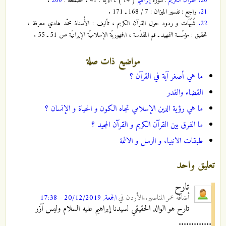
20.
القران الكريم
: سورة
إبراهيم
( 14 ) ، الآية : 41 ، الصفحة :
260
.
21.
راجع : تفسير الميزان : 7 / 168 ـ 171 .
22.
شُبُهَات و ردود حول القرآن الكريم ، تأليف : الأُستاذ محمّد هادي معرفة ،
تحقيق : مؤسّسة التمهيد ـ قم المقدّسة ، الجمهوريّة الإسلاميّة الإيرانيّة ص 51 ـ 55 .
مواضيع ذات صلة
ما هي أصغر آية في القرآن ؟
القضاء والقدر
ما هي رؤية الدين الإسلامي تجاه الكون و الحياة و الإنسان ؟
ما الفرق بين القرآن الكريم و القرآن المجيد ؟
طبقات الانبياء و الرسل و الائمة
تعليق واحد
تارح
أضافه
عمر المناصير..الأردن
في
الجمعة, 20/12/2019 - 17:38
تارح هو الوالد الحقيقي لسيدنا إبراهيم عليه السلام وليس آزر
.............