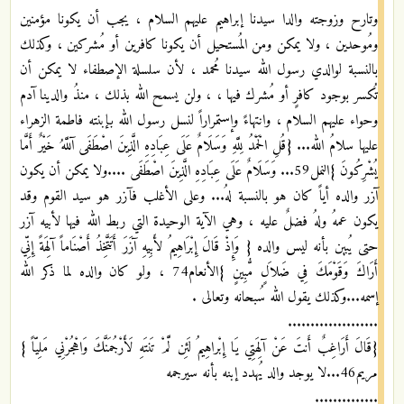
وتارح وزوجته والدا سيدنا إبراهيم عليهم السلام ، يجب أن يكونا مؤمنين
ومُوحدين ، ولا يمكن ومن المُستحيل أن يكونا كافرين أو مُشركين ، وكذلك
بالنسبة لوالدي رسول الله سيدنا مُحمد ، لأن سلسلة الإصطفاء لا يمكن أن
تُكسر بوجود كافرٍ أو مُشرك فيها ، ، ولن يسمح الله بذلك ، منذُ والدينا آدم
وحواء عليهم السلام ، وانتهاءً وإستمراراً لنسل رسول الله بإبنته فاطمة الزهراء
عليها سلامُ الله... {قُلِ الْحَمْدُ لِلَّهِ وَسَلَامٌ عَلَى عِبَادِهِ الَّذِينَ اصْطَفَى آللَّهُ خَيْرٌ أَمَّا
يُشْرِكُونَ }النمل59... وَسَلَامٌ عَلَى عِبَادِهِ الَّذِينَ اصْطَفَى ....ولا يمكن أن يكون
آزر والده أياً كان هو بالنسبة لهُ... وعلى الأغلب فآزر هو سيد القوم وقد
يكون عمهُ ولهُ فضلٌ عليه ، وهي الآية الوحيدة التي ربط الله فيها لأبيه آزر
حتى يُبين بأنه ليس والده { وَإِذْ قَالَ إِبْرَاهِيمُ لأَبِيهِ آزَرَ أَتَتَّخِذُ أَصْنَاماً آلِهَةً إِنِّي
أَرَاكَ وَقَوْمَكَ فِي ضَلاَلٍ مُّبِينٍ }الأنعام74 ، ولو كان والده لما ذكر الله
إسمه...وكذلك يقول الله سُبحانه وتعالى .
....................
{قَالَ أَرَاغِبٌ أَنتَ عَنْ آلِهَتِي يَا إِبْراهِيمُ لَئِن لَّمْ تَنتَهِ لَأَرْجُمَنَّكَ وَاهْجُرْنِي مَلِيّاً }
مريم46...لا يوجد والد يُهدد إبنه بأنه سيرجمه
..............