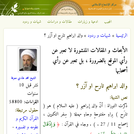
تجاوز إلى المحتوى الرئيسي
المجيب
ادعية و زيارات
مقالات و دراسات
شبهات و ردود
مركز
الرئيسية
»
شبهات و ردود
»
والد ابراهيم تارح او آزر ؟
الإشعاع
أنت هنا
الأبحاث و المقالات المنشورة لا تعبر عن
الإسلامي
رأي الموقع بالضرورة ، بل تعبر عن رأي
أصحابها
الشيخ محمد هادي معرفة
والد ابراهيم تارح او آزر ؟
نشر قبل 10
سنوات
نص الشبهة:
القراءات:
58800
ذكرت التوراة : أنّ والد إبراهيم ( عليه السلام ) هو (
حقول مرتبطة:
تارَح ) بِراءٍ مفتوحةٍ وحاءٍ مهملة ( سِفر التكوين ،
القرآن الكريم و
وَإِذْ قَالَ
إصحاح 11 / 27 . ) . وجاء في القرآن :
﴿
علومه و تفسيره
-