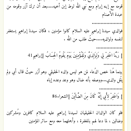
قومه مع إبنه إبرام ومع نبي الله لوط إبن أخيه....بعد أن ترك آزر وقومه من
عبدة الأصنام
.....................
فوالدي سيدنا إبراهيم عليه السلام كانوا مؤمنين ، فكان سيدنا إبراهيم يستغفر
لنفسه ولوالديه....حيثُ طلب من الله .
..................
{ رَبَّنَا اغْفِرْ لِي وَلِوَالِدَيَّ وَلِلْمُؤْمِنِينَ يَوْمَ يَقُومُ الْحِسَابُ }إبراهيم41
.............
بينما هُنا خص الدُعاء لمن هو ليس والده الحقيقي وهو آزر حيثُ قال أبي ولم
يقُل والدي...ووصفه بأنه ضال وهو وعد وعده إياه
................
{ وَاغْفِرْ لِأَبِي إِنَّهُ كَانَ مِنَ الضَّالِّينَ }الشعراء86
.................
فلو كان الوالدان الحقيقيان لسيدنا إبراهيم عليه السلام كافرين ومُشركين
وضالين ، لما دعا لهم بالمغفرة ، وأجملهما معه ومع سائر المؤمنين
.......................