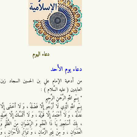
دعاء اليوم
دعاء يوم الأحد
من أدعية الإمام علي بن الحسين السجاد زين
العابدين ( عليه السَّلام ) :
" بِسْمِ اللَّهِ الرَّحْمنِ الرَّحِيمِ
بِسْمِ اللَّهِ الَّذِي لَا أَرْجُو إِلَّا فَضْلَهُ ، وَ لَا أَخْشَى إِلَّا
عَدْلَهُ ، وَ لَا أَعْتَمِدُ إِلَّا قَوْلَهُ ، وَ لَا أَتَمَسَّكُ إِلَّا بِحَبْلِهِ
، بِكَ أَسْتَجِيرُ يَا ذَا الْعَفْوِ وَ الرِّضْوَانِ مِنَ الظُّلْمِ وَ
الْعُدْوَانِ ، وَ مِنْ غِيَرِ الزَّمَانِ ، وَ تَوَاتُرِ الْأَحْزَانِ ، وَ