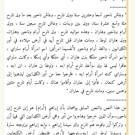
...........
" وعاش ناحور تسعا وعشرين سنة وولد تارح . وعاش ناحور بعد ما ولد تارح
مئة وتسع عشرة سنة، وولد بنين وبنات . وعاش تارح سبعين سنة ، وولد
أبرام وناحور وهاران . وهذه مواليد تارح : ولد تارح أبرام وناحور وهاران.
وولد هاران لوطا . ومات هاران قبل تارح أبيه في أرض ميلاده في أور
الكلدانيين . واتخذ أبرام وناحور لأنفسهما امرأتين: اسم امرأة أبرام ساراي ،
واسم امرأة ناحور ملكة بنت هاران ، أبي ملكة وأبي يسكة . وكانت ساراي
عاقرا ليس لها ولد .وأخذ تارح أبرام ابنه ، ولوطا بن هاران ، ابن ابنه ،
وساراي كنته امرأة أبرام ابنه ، فخرجوا معا من أور الكلدانيين ليذهبوا إلى
أرض كنعان . فأتوا إلى حاران وأقاموا هناك . وكانت أيام تارح مئتين
وخمس سنين. ومات تارح في حاران "
.............
من هذا النص والنص السابق يوضحان بأن إبراهيم (أبرام) هو إبن تارح إبن
ناحور...وأن الذين خرجوا وهاجروا من آور وهي أرض الكلدانيين التي فيها آزر
، وتركوا آزر وقومه هُم تارح والد سيدنا إبراهيم ، وإبنه إبراهيم وزوجته سارة
، وسيدنا لوط إبن إبنه...توجهوا لأرض فلسطين أرض الكنعانيين