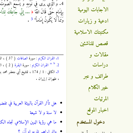
4. وَ الَّذِي يَرَى فِي نَوْمِهِ وَ يَسْمَعُ الصَّوْتَ و
الاجابات اليومية
بِإِمَامٍ حَتَّى قَالَ اللَّهُ
... إِنِّي جَاعِلُكَ لِلنَّا
﴿
3
ادعية و زيارات
وَثَناً لَا يَكُونُ إِمَاماً"
.
مكتبتك الاسلامية
قصص للناشئين
مقالات و
1.
القران الكريم
: سورة
الصافات
( 37 ) ، الآية : 147 ، الصفحة :
دراسات
a.
b.
2.
القران الكريم
: سورة
البقرة
( 2 ) ، الآية : 124 ، الصفحة :
3.
طرائف و عبر
، طهران / إيران .
خير الكلام
المرئيات
هل تأثر القرآن بالبيئة العربية في تفض
اخبار الموقع
لا سنة و لا شيعة
دخول المستخدم
ما هي رؤية الدين الإسلامي تجاه الكو
والد ابراهيم تارح او آزر ؟