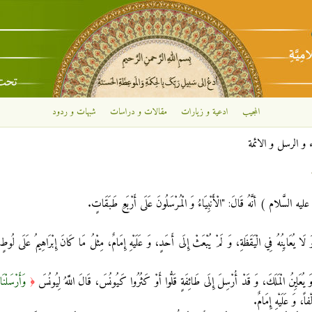
تجاوز إلى المحتوى الرئيسي
المجيب
ادعية و زيارات
مقالات و دراسات
شبهات و ردود
 و الرسل و الائمة
 ) أنَّهُ قَالَ: "الْأَنْبِيَاءُ وَ الْمُرْسَلُونَ عَلَى أَرْبَعِ طَبَقَاتٍ.
َ لَا يُعَايِنُهُ فِي الْيَقَظَةِ، وَ لَمْ يُبْعَثْ إِلَى أَحَدٍ، وَ عَلَيْهِ إِمَامٌ، مِثْلُ مَا كَانَ إِبْرَاهِيمُ عَلَى ل
وَأَرْسَلْنَا
﴿
اً، وَ عَلَيْهِ إِمَامٌ.