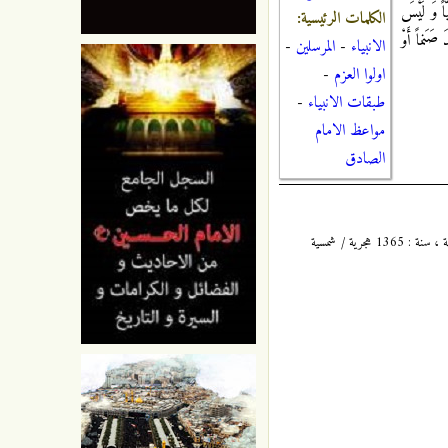
اً وَ لَيْسَ
الكلمات الرئيسية:
صَنَماً أَوْ
الانبياء
-
المرسلين
-
اولوا العزم
-
طبقات الانبياء
-
مواعظ الامام
الصادق
الكافي : 1 / 174 ، للشيخ أبي جعفر محمد بن يعقوب بن إسحاق الكُليني ، المُلَقَّب بثقة الإسلام ، المتوفى سنة : 329 هجرية ، طبعة دار الكتب الإسلامية ، سنة : 1365 هجرية / شمسية