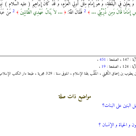
َ يُعَايِنُ فِي الْيَقَظَةِ، وَ هُوَ إِمَامٌ مِثْلُ أُولِي الْعَزْمِ، وَ قَدْ كَانَ إِبْرَاهِيمُ ( عليه السَّلام ) نَبِيّ
2
2
سِ إِمَامًا قَالَ وَمِن ذُرِّيَّتِي ...
فَقَالَ اللَّهُ:
... لاَ يَنَالُ عَهْدِي الظَّالِمِينَ
مَنْ عَبَدَ 
﴾
﴿
﴾
.
451
.
19
مواضيع ذات صلة
يل البنين على البنات؟
ن و الحياة و الإنسان ؟