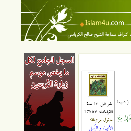
ُوطٍ ( عليهما
نشر قبل 16 سنة
القراءات:
17969
هُ إِلَى مِئَةِ
حقول مرتبطة:
الأنبياء و الرُسل