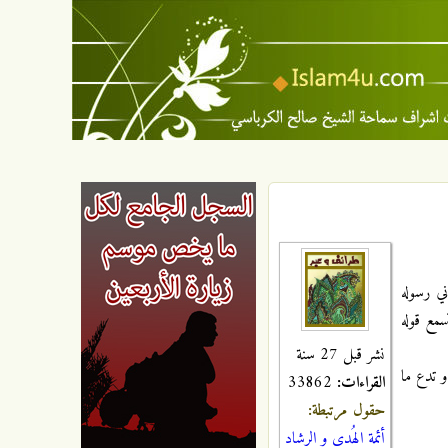
ي رسوله
سمع قوله
نشر قبل 27 سنة
و تدع ما
القراءات:
33862
حقول مرتبطة:
أئمة الهُدى و الرشاد