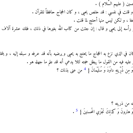
ين ( عليهم السَّلام ) .
، و قلت في نفسي : قد خلص يحيى ، و كان الحجاج حافظاً للقرآن .
بليغة ، و لكن ليس منها أحتج لما قلت .
رفع رأسه إلى يحيى و قال : إن جئت من كتاب الله بغيرها في ذلك ، فلك عشرة آلاف د
كان في الذي نزع به الحجاج ما يحتج به يحيى و يرضيه بأنه قد عرفه و سبقه إليه ، و ي
ليه فيه من القول ما يبطل حجته لئلا يدعي أنه قد علم ما جهله هو .
4
ذُرِّيتِهِ داوُدَ وَ سُلَيْمانَ }
من عنى بذلك ؟
ه من ذريته ؟
5
َ هارونَ وَ كذلِكَ نَجْزي المُحسنينَ }
.