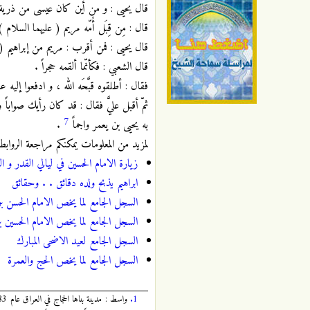
قال يحيى : و من أين كان عيسى من ذرية إب
قال : مِن قِبَل أُمّه مريم ( عليهما السلام )
قال يحيى : فمن أقرب : مريم من إبراهيم ( ع
قال الشعبي : فكأنّما ألقمه حجراً .
فقال : أطلقوه قبَّحَه الله ، و ادفعوا إليه
ثمّ أقبل عليَّ فقال : قد كان رأيك صواباً و
7
به يحيى بن يعمر واجماً
.
لمزيد من المعلومات يمكنكم مراجعة الروابط ا
زيارة الامام الحسين في ليالي القدر و ال
ابراهيم يذبح ولده دقائق . . وحقائق
السجل الجامع لما يخص الامام الحسن بن 
السجل الجامع لما يخص الامام الحسين ب
السجل الجامع لعيد الاضحى المبارك
السجل الجامع لما يخص الحج والعمرة
1.