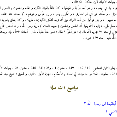
، ولد في البصرة ، و هو أحد قرّائها و فقهائها ، كان عالماً بالقرآن الكريم و الفقه و الحديث و النحو 
الدوئلي ، و حدَّث عن أبي ذر الغفاري ، و عمّار بن ياسر ، و ابن عبّاس و غيرهم ، كما حدث عنه جماعة أ
ه عليهم - ، و قيل هو أول من نقّط القرآن قبل أن توجد تشكيل الكتابة بمدة طويلة ، و كان ينطق بالعربية ا
 مسلم فجيء به إليه ، لأّنه يقول أن الحسن و الحسين ( عليهما السلام ) ذريّة رسول الله ، و قد أذهل الحجّا
ً ، فإن وجدتك بعدُ بأرض العراق قتلتك ؟
ه – سنة 129 هجرية .
مواضيع ذات صلة
بنائهما الى رسول الله ؟
ثقفي ؟