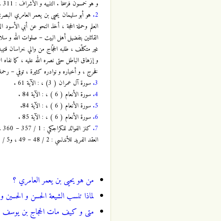
و هو خمسون فرسخاً . التنبيه و الأشراف : 311 ، وفيات الأعيان لابن خلكان : 2/ 50 .
2.
هو أبو سليمان يحيى بن يعمر العامري البصري 
العلم وحملة الحجة ، أخذ النحو عن أبي الأسود 
القائلين بتفضيل أهل البيت – صلوات الله و سلام
غير متكلّف ، طلبه الحجّاج من والي خراسان قتيبة
و إزهاق الباطل حتى نصره الله عليه ، كما نفاه الحجاج في سنة 94 هجرية لأنّه قال له : هل ألحَنْ ؟ فقال : تلحن لحناً خفياً . فقال : أجلتك ثلاثا
فخرج ، و أخباره و نوادره كثيرة ، توفي – رحمة الله علي
3.
سورة آل عمران ( 3) ، : الآية 61 .
4.
سورة الأنعام ( 6 ) ، : الآية 84 .
5.
سورة الأنعام ( 6 ) ، : الآية 84.
6.
سورة الأنعام ( 6 ) ، : الآية 85 .
7.
العقد الفريد للأندلسي : 2 / 48 – 49 ، و5 / 281 ، بتفاوت . نقلاً عن مناظرات في العقائد و الأحكام ، الجزءُ الأول ، تأليف و تحقيق : الشيخ عبد الله الحسن ، 255 – 259 .
من هو يحيى بن يعمر العامري ؟
لماذا تنسب الشيعة الحسن و الحسين و أ
متى و كيف مات الحجاج بن يوسف ال