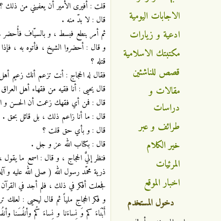
قلت : أفيرى الأمير أن يعفيني من ذلك ؟
الاجابات اليومية
قال : لا بدّ منه .
ادعية و زيارات
ثم أمر بنطع فبسط ، و بالسيّاف فأُحضر .
و قال : أحضروا الشيخ ، فأتوه به ، فإذا
مكتبتك الاسلامية
قتله ؟
قصص للناشئين
فقال له الحجاج : أنت تزعم أنك زعيم أهل
قال يحيى : أنا فقيه من فقهاء أهل العراق 
مقالات و
قال : فمن أي فقهك زعمت أن الحسن و الحسي
دراسات
قال : ما أنا زاعم ذلك ، بل قائل بحق .
طرائف و عبر
قال : و بأي حق قلت ؟
خير الكلام
قال : بكتاب الله عز و جل .
فنظر إليَّ الحجاج ، و قال : اسمع ما يق
المرئيات
ذرية محمّد رسول الله ( صلى الله عليه و آل
اخبار الموقع
فجعلت أفكر في ذلك ، فلم أجد في القرآن 
و فكر الحجاج ملياً ثم قال ليحيى : لعلك تريد قول 
دخول المستخدم
أَبْنَاءَ كم وَ نِساءَنا و نِساءَ كُم وأنفُسَنا وأنفُ