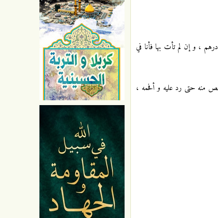
رهم ، و إن لم تأت بها فأنا في
تخلص منه حتى رد عليه و أفحمه ،