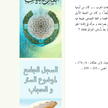
و لغات العرب ، و كان من أوعية
يضاً ، و كان من الشيعة الأولى
لمحضة و اللغة الفصحى طبيعة فيه
ج بصراحته و جرأته في إقامة الحق
كنز الفوائد للكراجكي : 1 / 357 – 360 ، بحار الأنوار للمجلسي : 10 / 147 – 149 ، حديث 1 ، و25 /243- 246 ، حديث 26 ، وفيات الأعيان لابن خلكان : 6 / 174 ،