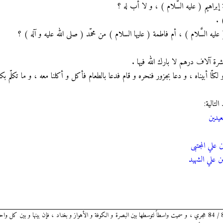
راهيم ( عليه السَّلام ) ، و لا أب له ؟
 .
ليه السَّلام ) ، أم فاطمة ( عليها السلام ) من محمّد ( صلى الله عليه و آله ) ؟
 عشرة آلاف درهم لا بارك الله فيها .
 لكنّا أبيناه ، و دعا بجزور فنحره و قام فدعا بالطعام فأكل و أكلنا معه ، و ما تكلّم بكلمة
لتالية:
عيدين
علي المجتبى
ن علي الشهيد
واسط : مدينة بناها الحجاج في العراق عام 83 / 84 هجري ، و سميت واسطاً لتوسطها بين البصرة و الكوفة و الأهواز و بغداد ، فإن بينها و