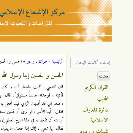
مركز
الإشعاع
‏إدخال كلمات البحث ‏
الرئيسية
»
طرائف و عبر
»
الحسن و الحسين
أنت هنا
الإسلامي
الحسن و الحسين إبنا رسول الله
1
القران الكريم
قال الشعبي : كنت بواسط
، و كان يو
فأتيته ، فوجدته جالساً مستوفزاً ، قال 
المجيب
، فتعلم أني قد أصبت الرأي فيما أفعل به 
دائرة المعارف
فقلت : أيها الأمير ، لو ترى أن تستن بسن
الاسلامية
أردت أن تفعله به في هذا اليوم العظيم إلى 
فقال : يا شعبي ، إنك إذا سمعت ما يقول ص
شبهات و ردود