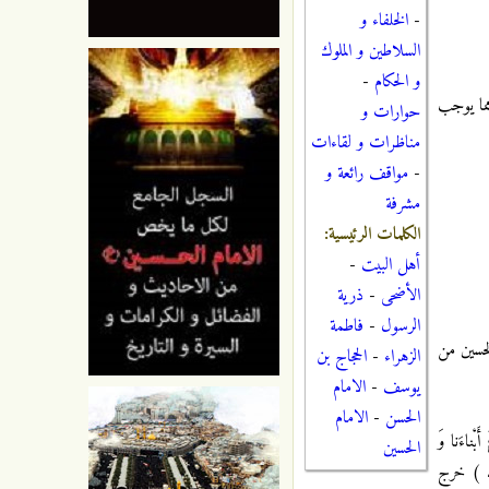
-
الخلفاء و
السلاطين و الملوك
و الحكام
-
ما يوجب
حوارات و
مناظرات و لقاءات
-
مواقف رائعة و
مشرفة
الكلمات الرئيسية:
أهل البيت
-
الأضحى
-
ذرية
الرسول
-
فاطمة
لحسين من
الزهراء
-
الحجاج بن
يوسف
-
الامام
الحسن
-
الامام
ْناءَنا وَ
الحسين
ه ) خرج