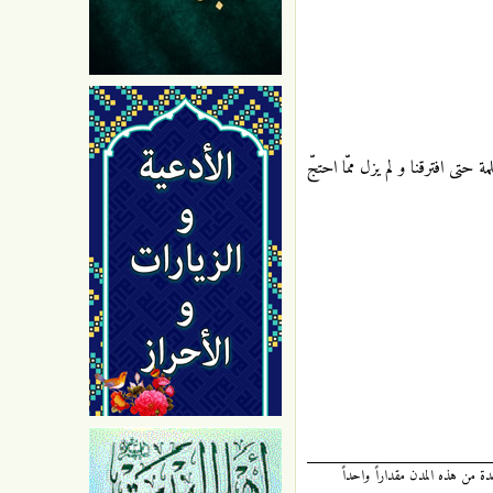
 حتى افترقنا و لم يزل ممّا احتجّ
 بين كل واحدة من هذه المدن مقداراً واحداً