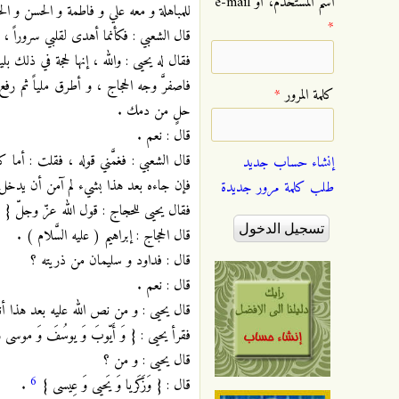
‏اسم المستخدم، أو e-mail
للمباهلة و معه علي و فاطمة و الحسن و الحس
*
قال الشعبي : فكأنما أهدى لقلبي سروراً 
فقال له يحيى : والله ، إنها لحجة في ذلك 
فاصفرَّ وجه الحجاج ، و أطرق ملياً ثم 
‏كلمة المرور ‏
*
حلٍ من دمك .
قال : نعم .
قال الشعبي : فغمَّني قوله ، فقلت : أما 
إنشاء حساب جديد
فإن جاءه بعد هذا بشيء لم آمن أن يدخل ع
طلب كلمة مرور جديدة
فقال يحيى للحجاج : قول الله عزّ وجلّ { وَ مِن 
قال الحجاج : إبراهيم ( عليه السَّلام ) .
قال : فداود و سليمان من ذريته ؟
قال : نعم .
قال يحيى : و من نص الله عليه بعد هذا أن
فقرأ يحيى : { وَ أَيّوبَ وَ يوسُفَ وَ موسى و
قال يحيى : و من ؟
6
قال : { وَزَكَريا وَ يَحيى وَ عِيسى }
.