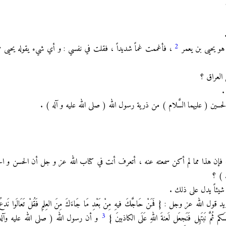
2
 هو يحيى بن يعمر
، فأغممت غماً شديداً ، فقلت في نفسي : و أي شيء يقوله يحيى م
 العراق ؟
.
ن ( عليهما السَّلام ) من ذرية رسول الله ( صلى الله عليه و آله ) .
ول ، فإن هذا مما لم أكن سمعته عنه ، أتعرف أنت في كتاب الله عز و جل أن الحسن و ا
ه ) ؟
شيئاً يدل على ذلك .
الله عز وجل : { فَمَنْ حَاجَّكَ فيهِ مِنْ بَعْدِ مَا جَاءَكَ مِنَ العِلمِ فَقُلْ تَعَالَوا نَدعُ أَب
3
سَكم ثُمَّ نَبتَهِل فَنَجعَل لَعنةَ اللهِ عَلَى الكاذبينَ }
و أن رسول الله ( صلى الله عليه وآل