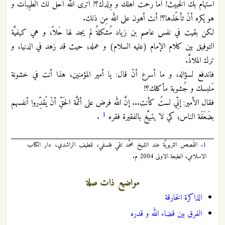
استهام بك الخبيثُ! أما رحمتَ أهلك و وِلدَك؟! أترى الله أحلَّ لك الطيِّبات و
هو يكره أنْ تأخُذها؟! أنت أهون على الله مِن ذلك.
لكن بقيت في نفس عاصم بن زياد مُشكلةٌ لم يجد لها حَلاً، و هي كيفيَّة
التوفيق بين كلام الإمام (عليه السلام) و عمله؛ حيث قد زهد في الدنيا، و
ترك الملاذَّ.
فاندفع لسؤاله، و ما أسرع أنْ قال: يا أمير المؤمنين، هذا أنت في خشونة
مَلبسك و جُشوبة مأكلك؟!
فقال الأمير: إنِّي لستُ كأنت... إنَّ الله فرض على أئمَّة الحَقِّ أنْ يُقدِّروا أنفسهم
1
بضَعَفَة الناس؛ كي لا يتبيَّغ بالفقيرة فقره
.
1.
القَصص التربويَّة عند الشيخ محمَّد تقي فلسفي، للطيف الراشدي، دار الكتاب
الاسلامي، الطبعة الاولى 2004 م.
مواضيع ذات صلة
الذاكرة الخارقة
الفرق بين قضاء الله و قدره