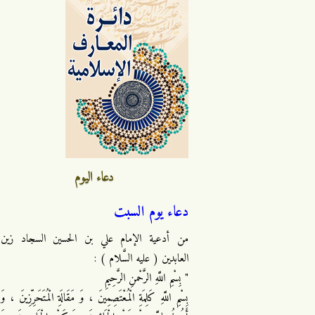
دعاء اليوم
دعاء يوم السبت
من أدعية الإمام علي بن الحسين السجاد زين
العابدين ( عليه السَّلام ) :
" بِسْمِ اللَّهِ الرَّحْمنِ الرَّحِيمِ
بِسْمِ اللَّهِ كَلِمَةِ الْمُعْتَصِمِينَ ، وَ مَقَالَةِ الْمُتَحَرِّزِينَ ، وَ