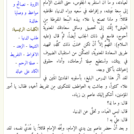
لعيادته، و ما أنْ استقرَّ به الجلوس، حتَّى التفت الإمام
الثروة
-
نصائح و
إلى سِعة عَيشه، و إفراطه في سَعيه وراء الدنيا؛ فخاطبه
مواعظ و وصايا
قائلاً: و ماذا تصنع يا علاء بهذه السِّعة المفرِطة مِن
خالدة
العَيش؟ إنَّك إلى تحصيل وسائل سعادتك المعنويَّة
الكلمات الرئيسية:
أحوج، فاسعِ في ذلك الجانب أيضاً، ثمَّ قال (عليه
طلب الدنيا
-
السلام): اللَّهمَّ إلاَّ أنْ تكن عملتَ ذلك كلَّه؛ لتمهيد
الشيعة
-
الزهد
-
طريق السعادة المعنويَّة؛ لتتمكَّن من استقبال الضيوف
الافراط
-
التفريط
في بيتك، وتستطيع صِلة أرحامك، وأداء حقوق
-
صلة الرحم
-
إخوانك بأكمل وجه.
الكاد على عياله
لقد أثَّر هذا الدرس البليغ، بأسلوبه الهادئ المَتين في
علاء كثيراً، و جاشت به العواطف للشكوى مِن تفريط أخيه؛ فقال: يا أمير
المؤمنين، أشكو إليك عاصم بن زياد.
قال: و ما له؟
قال: لبس العَباء، و تخلَّى عن الدنيا.
قال: عليَّ به !
و بعد أنْ حضر عاصم بين يدي الإمام، وبَّخَه الإمام قائلاً: يا عُدَيَّ نفسه، لقد