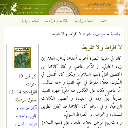
تجاوز إلى المحتوى الرئيسي
المجيب
ادعية و زيارات
مقالات و دراسات
شبهات و ردود
مركز
الرئيسية
»
طرائف و عبر
»
لا افراط و لا تفريط
الإشعاع
أنت هنا
لا افراط و لا تفريط
الإسلامي
كان في مدينة البصرة أخوان أحدهما يُدعى: العلاء بن
زياد الحارثي، و الآخر: عاصم. و كانا كلاهما مِن
المخلصين لعليٍّ (عليه السلام)، ولكن كانا مُختلفيَن في
نشر قبل 10
السُّلوك، فعلاء مُفرِط في حُبِّه للدنيا و جمعه للمال...
سنوات
أمَّا عاصم، فكان على العَكس منه مُدْبِراً ظهره للدنيا،
القراءات:
12154
صارفاً جُلَّ وقته في العبادة و تحصيل الكمالات
حقول مرتبطة:
الروحيَّة، و في الواقع كانا كلاهما قد تجاوز الطريق
آذان صاغية و
المستقيم، و انحرف عن الصراط السويِّ.
قلوب واعية
-
و ذات يوم مَرِض العلاء، فذهب علي (عليه السلام)
الرزق ، المال ،