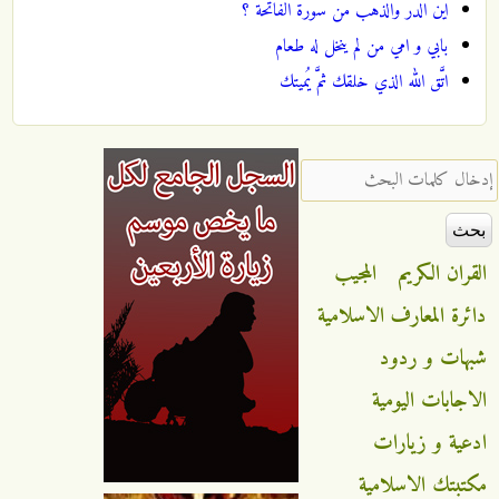
اين الدر والذهب من سورة الفاتحة ؟
بابي و امي من لم ينخل له طعام
اتَّق الله الذي خلقك ثمَّ يُميتك
‏إدخال كلمات البحث ‏
القران الكريم
المجيب
دائرة المعارف الاسلامية
شبهات و ردود
الاجابات اليومية
ادعية و زيارات
مكتبتك الاسلامية