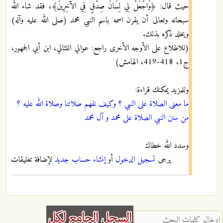
حيث قال: ﴿وَاجْعَلْ لِي لِسَانَ صِدْقٍ فِي الآخِرِينَ﴾، فقد شاء الله
سبحانه وتعالى أن يقرن اسمه باسم النبي محمد (صلى الله عليه وآله)
ويخلد ذكره بذلك.
(للاطلاع على الأوجه الأخرى راجع: عوالي اللئالي، ابن أبي الجمهور،
ج1، 418-419، الهامش)
وللمزيد يمكنك قراءة:
ما معنى الصلاة على النبي ؟ وكيف نفهم صلاتنا وصلاة الله عليه ؟
من سنن النبي الصلاة على محمد و آل محمد
وسدد الله خطاك
يرجى
تسجيل الدخول
أو
إنشاء حساب جديد
لإضافة تعليقات
‏إدخال كلمات البحث ‏