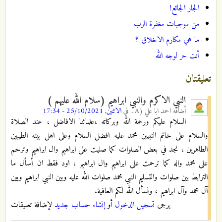
الجار الجائع!
من موجبات مغفرة الرب
ما هي مكارم الاخلاق ؟
أنت حر لوجه الله
تعليقتان
النبي الاكرم والنبي ابراهيم (سلام الله عليهم )
أضافه
احمد ابا علي (A...
في
الاثنين, 25/10/2021 - 17:34
السلام عليكم ورحمة الله وبركاته ،علمائنا الافاضل ، عند الصلاة
والسلام على خاتم النبيين محمد عليه افضل السلام وعلى اهل بيته الطيبين
الطاهرين ، نجد في بعض الصلوات كما صليت على ابراهيم وال ابراهيم وترحم
على محمد واله كما ترحمت على ابراهيم وال ابراهيم ، اود فقط ان أسأل ما
الترابط بين صلوات والتسليم النبي محمد صلوات الله عليه وبين النبي ابراهيم وبين
آل محمد وآل ابراهيم ، ونسأل الله لكم العافية.
يرجى
تسجيل الدخول
أو
إنشاء حساب جديد
لإضافة تعليقات