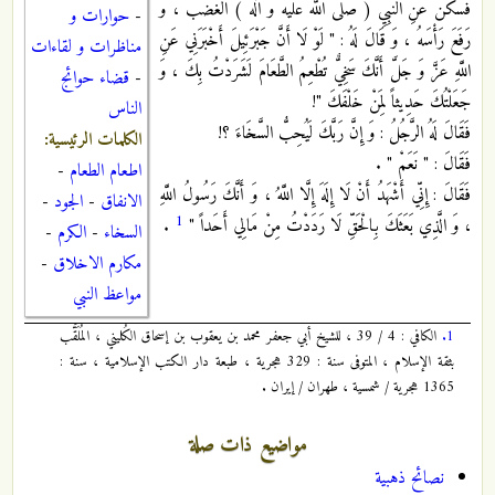
فَسَكَنَ عَنِ النَّبِيِّ ( صلى الله عليه و آله ) الْغَضَبُ ، وَ
-
حوارات و
رَفَعَ رَأْسَهُ ، وَ قَالَ لَهُ : " لَوْ لَا أَنَّ جَبْرَئِيلَ أَخْبَرَنِي عَنِ
مناظرات و لقاءات
اللَّهِ عَزَّ وَ جَلَّ أَنَّكَ سَخِيٌّ تُطْعِمُ الطَّعَامَ لَشَرَدْتُ بِكَ ، وَ
-
قضاء حوائج
جَعَلْتُكَ حَدِيثاً لِمَنْ خَلْفَكَ "!
الناس
فَقَالَ لَهُ الرَّجُلُ : وَ إِنَّ رَبَّكَ لَيُحِبُّ السَّخَاءَ ؟!
الكلمات الرئيسية:
فَقَالَ : " نَعَمْ " .
اطعام الطعام
-
فَقَالَ : إِنِّي أَشْهَدُ أَنْ لَا إِلَهَ إِلَّا اللَّهُ ، وَ أَنَّكَ رَسُولُ اللَّهِ
الانفاق
-
الجود
-
1
، وَ الَّذِي بَعَثَكَ بِالْحَقِّ لَا رَدَدْتُ مِنْ مَالِي أَحَداً "
.
السخاء
-
الكرم
-
مكارم الاخلاق
-
مواعظ النبي
1.
الكافي : 4 / 39 ، للشيخ أبي جعفر محمد بن يعقوب بن إسحاق الكُليني ، المُلَقَّب
بثقة الإسلام ، المتوفى سنة : 329 هجرية ، طبعة دار الكتب الإسلامية ، سنة :
1365 هجرية / شمسية ، طهران / إيران .
مواضيع ذات صلة
نصائح ذهبية