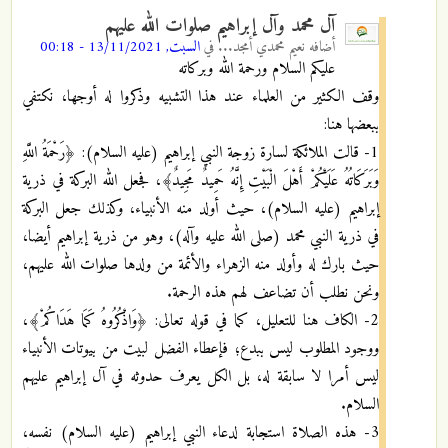
آل محمد وآل إبراهيم صلوات الله عليهم
أضافه
نعيم محمدي أمجد...
في
السبت, 13/11/2021 - 00:18
عليكم السلام ورحمة الله وبركاته
وقف الكثير من العلماء عند هذا التشبيه وذكروا له أوجها، نكتفي
ببعضها هنا:
1- قالت الملائكة لسارة زوجة النبي إبراهيم (عليه السلام): ﴿رَحْمَةُ اللَّهِ
وَبَرَكَاتُهُ عَلَيْكُمْ أَهْلَ الْبَيْتِ إِنَّهُ حَمِيدٌ مَجِيدٌ﴾، فجعل الله البركة في ذرية
إبراهيم (عليه السلام)، حيث أولد منه الأنبياء، وكذلك جعل البركة
في ذرية النبي محمد (صلى الله عليه وآله)، وهو من ذرية إبراهيم أيضا،
حيث بارك له وأولد منه الزهراء والأئمة من ولدها صلوات الله عليهم،
ونحن نطلب أن تضاعف لهم هذه الرحمة.
2- الكاف هنا للتعليل، كما في قوله تعالى: ﴿وَاذْكُرُوهُ كَمَا هَدَاكُمْ﴾،
ووجود المطلوب ليس ببدع؛ فإعطاء الفضل لبيت من بيوتات الأنبياء
ليس أمرا لا سابقة له، بل الكل يعرف حدوثه في آل إبراهيم عليهم
السلام.
3- هذه الصلاة استجابة لدعاء النبي إبراهيم (عليه السلام) نفسه،