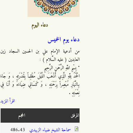
دعاء اليوم
دعاء يوم الخميس
من أدعية الإمام علي بن الحسين السجاد زين
العابدين ( عليه السَّلام ) :
" بِسْمِ اللَّهِ الرَّحْمنِ الرَّحِيمِ
الْحَمْدُ لِلَّهِ الَّذِي أَذْهَبَ اللَّيْلَ مُظْلِماً بِقُدْرَتِهِ ، وَ جَاءَ
بِالنَّهَارِ مُبْصِراً بِرَحْمَتِهِ ، وَ كَسَانِي ضِيَاءَهُ وَ أَنَا فِي
نِعْمَتِهِ .
اقرأ المزيد
المرفق
الحجم
سماحة الشيخ ضياء الزبيدي
486.43