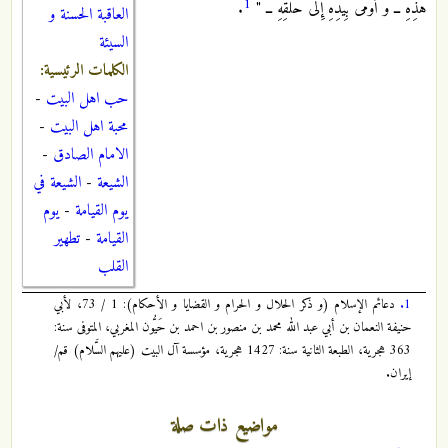
1
هَذِهِ ــ وَ أَوْمَى بِيَدِهِ إِلَى حَلْقِهِ ــ "
.
العاقبة الحسنة و
السيئة
الكلمات الرئيسية:
حب اهل البيت
-
محبة اهل البيت
-
الامام الصادق
-
الشيعة
-
الشيعة في
يوم القيامة
-
يوم
القيامة
-
تطهير
القلب
1.
دعائم الإسلام (و ذكر الحلال و الحرام و القضايا و الأحكام): 1 / 73، لأبي
حنيفة النعمان بن أبي عبد الله محمد بن منصور بن احمد بن حَیُّون المغربي، المتوفى سنة:
363 هجرية، الطبعة الثانية سنة: 1427 هجرية، مؤسسة آل البيت (عليهم السَّلام) قم/
إيران.
مواضيع ذات صلة