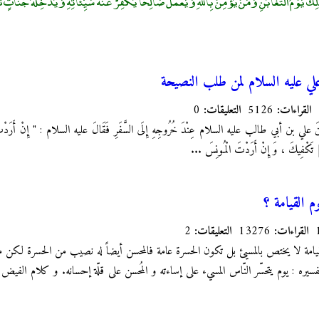
كَ يَوْمُ التَّغَابُنِ وَمَنْ يُؤْمِنْ بِاللَّهِ وَيَعْمَلْ صَالِحًا يُكَفِّرْ عَنْهُ سَيِّئَاتِهِ وَيُدْخِلْهُ جَنَّاتٍ ت
علي عليه السلام لمن طلب النصيحة
القراءات:
5126
التعليقات:
0
مِنِينَ علي بن أبي طالب عليه السلام عِنْدَ خُرُوجِهِ إِلَى السَّفَرِ فَقَالَ عليه السلام : " إِنْ أَرَدْتَ 
‏ ] تَكْفِيكَ ، وَ إِنْ أَرَدْتَ الْمُونِسَ ...
وم القيامة ؟
القراءات:
13276
التعليقات:
2
قيامة لا يختص بالمسيئ بل تكون الحسرة عامة فالمحسن أيضاً له نصيب من الحسرة لكن م
ره : يوم يتحسّر النّاس المسي‏ء على إساءته و المُحسن على قلّة إحسانه. و كلام الفيض ال