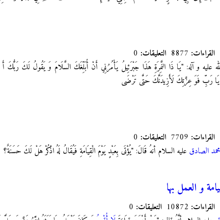
القراءات:
8877
التعليقات:
0
 عليه و آله: "يَا ذَا النَّمِرَةِ هَذَا جَبْرَئِيلُ يَأْمُرُنِي أَنْ أُبَلِّغَكَ السَّلَامَ وَ يَقُولُ لَكَ رَبُّكَ 
 يَا رَبِّ فَوَ عِزَّتِكَ لَأَزِيدَنَّكَ حَتَّى تَرْضَى
القراءات:
7709
التعليقات:
0
حمد الصادق
عليه السلام أنهُ قَالَ: "يُؤْتَى بِعَبْدٍ يَوْمَ الْقِيَامَةِ فَيُقَالُ لَهُ اذْكُرْ هَلْ لَكَ حَسَنَةٌ؟
امة و العمل بها
القراءات:
10872
التعليقات:
0