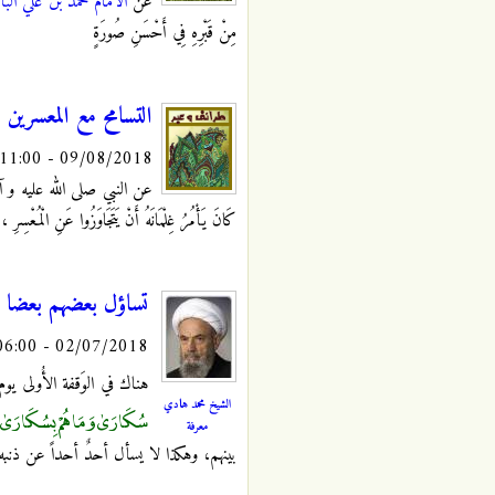
عن
الامام محمد بن علي الباق
مِنْ قَبْرِهِ فِي أَحْسَنِ صُورَةٍ
التسامح مع المعسرين
09/08/2018 - 11:00
عن النبي صلى الله عليه و آله أَنَّهُ
كَانَ يَأْمُرُ غِلْمَانَهُ أَنْ يَتَجَاوَزُوا عَنِ الْمُعْسِرِ
، ف
تساؤل بعضهم بعضا
02/07/2018 - 06:00
هناك في الوَقفة الأُولى ي
الشيخ محمد هادي
سُكَارَىٰ وَمَا هُمْ بِسُكَارَىٰ 
معرفة
بينهم، وهكذا لا يسأل أحدٌ أحداً عن ذنب