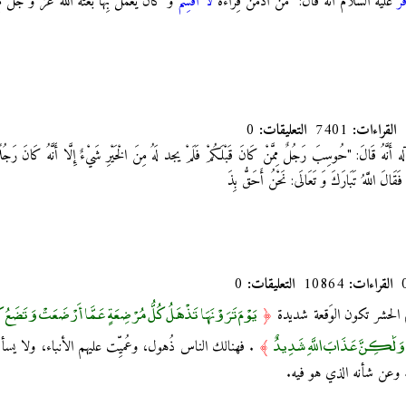
ر
عليه السلام أنَّهُ قال: "مَنْ أَدْمَنَ قِرَاءَةَ
لَا أُقْسِمُ
وَ كَانَ يَعْمَلُ بِهَا بَعَثَهُ اللَّهُ عَزَّ وَ جَلَّ 
القراءات:
7401
التعليقات:
0
 قَالَ:‏ "حُوسِبَ رَجُلٌ مِمَّنْ كَانَ قَبْلَكُمْ فَلَمْ يجد لَهُ مِنَ الْخَيْرِ شَيْ‏ءٌ إِلَّا أَنَّهُ كَانَ رَجُ
َقَالَ اللَّهُ تَبَارَكَ وَ تَعَالَى: نَحْنُ أَحَقُّ بِذَ
القراءات:
10864
التعليقات:
0
يَوْمَ تَرَوْنَهَا تَذْهَلُ كُلُّ مُرْضِعَةٍ عَمَّا أَرْضَعَتْ وَتَضَعُ كُ
وم الحشر تكون الوَقعة شديدة
﴿
وَلَٰكِنَّ عَذَابَ اللَّهِ شَدِيدٌ
﴾
. فهنالك الناس ذُهول، وعُميِّت عليهم الأنباء، ولا يسألُ
ه وعن شأنه الذي هو فيه.