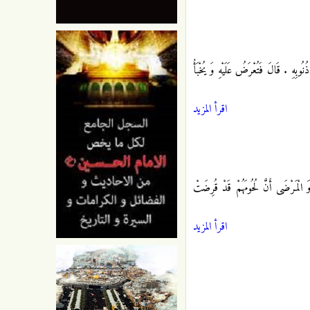
وبِهِ . قَالَ فَتُعْرَضُ عَلَيْهِ وَ يُخْبَأُ
اقرأ المزيد
ْمَرْضَى أَنَّ لُحُومَهُمْ قَدْ قُرِضَتْ
اقرأ المزيد