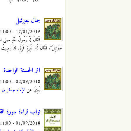
جمال جبرئيل
17/01/2019 - 11:00
فَقَالَ لَهُ رَسُولُ اللَّهِ صلى الله
جَبْرَئِيلَ". فَقَالَ ذُو النَّمِرَةِ: فَإِنِّي قَدْ رَضِيتُ
اثر الحسنة الواحدة
02/09/2018 - 11:00
رُوِيَ عن
الإمام جعفر بن م
ثواب قراءة سورة القي
01/09/2018 - 11:00