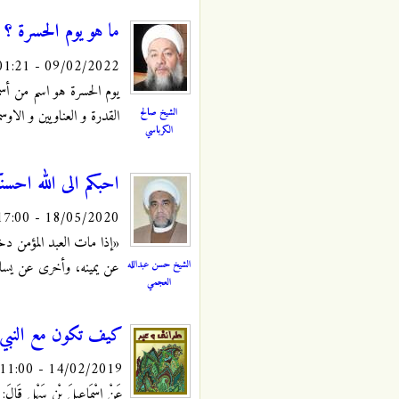
ما هو يوم الحسرة ؟
09/02/2022 - 01:21
يوم الحسرة هو اسم من أسما
الشيخ صالح
القدرة و العناويين و الاوسم
الكرباسي
احبكم الى الله احسنك
18/05/2020 - 17:00
«إذا مات العبد المؤمن د
الشيخ حسن عبدالله
عن يمينه، وأخرى عن يسا
العجمي
كيف تكون مع النبي و 
14/02/2019 - 11:00
عَنْ إِسْمَاعِيلَ بْنِ سَهْلٍ قَالَ: 