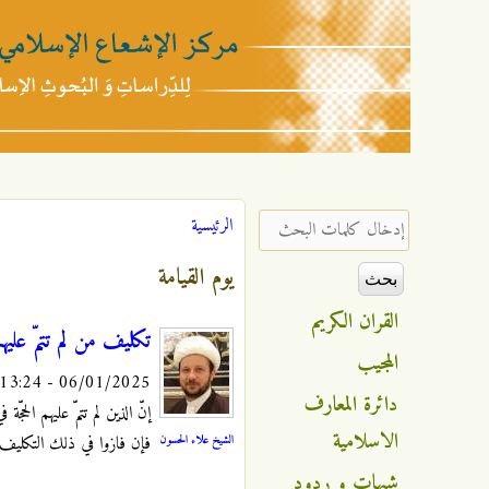
مركز
الإشعاع
‏إدخال كلمات البحث ‏
الرئيسية
أنت هنا
الإسلامي
يوم القيامة
القران الكريم
تكليف من لم تتمّ عليهم 
المجيب
06/01/2025 - 13:24
دائرة المعارف
إنّ الذين لم تتمّ عليهم الحج
الاسلامية
الشيخ علاء الحسون
فإن فازوا في ذلك التكليف 
شبهات و ردود