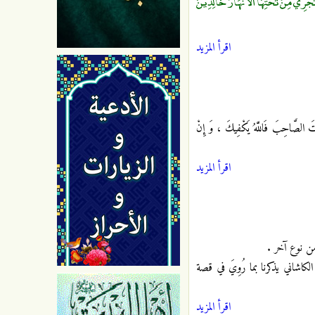
َجْرِي مِنْ تَحْتِهَا الْأَنْهَارُ خَالِدِينَ
اقرأ المزيد
الصَّاحِبَ فَاللَّهُ يَكْفِيكَ ، وَ إِنْ
اقرأ المزيد
ن نوع آخر .
كاشاني يذكرنا بما رُوِيَ في قصة
اقرأ المزيد