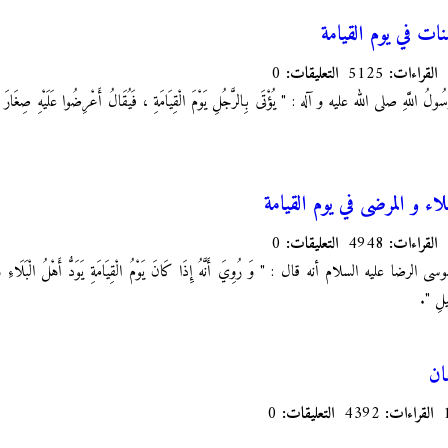
ات في يوم القيامة
القراءات:
5125
التعليقات:
0
لُ اللَّهِ صلى الله عليه و آله : "‏ يُؤْتَى بِالرَّجُلِ يَوْمَ الْقِيَامَةِ ، فَيُقَالُ أَعْرِضُوا عَلَيْهِ صِغَارَ ذُنُ
اء و المرضى في يوم القيامة
القراءات:
4948
التعليقات:
0
 عليه السلام أنه قال : " وَ رُوِيَ‏ أَنَّهُ‏ إِذَا كَانَ يَوْمُ الْقِيَامَةِ يَوَدُّ أَهْلُ الْبَلَاءِ وَ ال
ِيلِ ".
ان
القراءات:
4392
التعليقات:
0