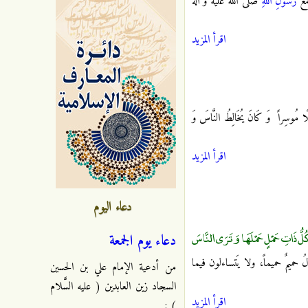
مَعَ
رَسُولِ اللَّهِ
صلى الله عليه و آله
اقرأ المزيد
لًا مُوسِراً
وَ كَانَ يُخَالِطُ النَّاسَ وَ
اقرأ المزيد
دعاء اليوم
لُّ ذَاتِ حَمْلٍ حَمْلَهَا وَتَرَى النَّاسَ
دعاء يوم الجمعة
 حميمٌ حميماً، ولا يَتساءلون فيما
من أدعية الإمام علي بن الحسين
السجاد زين العابدين ( عليه السَّلام
اقرأ المزيد
) :