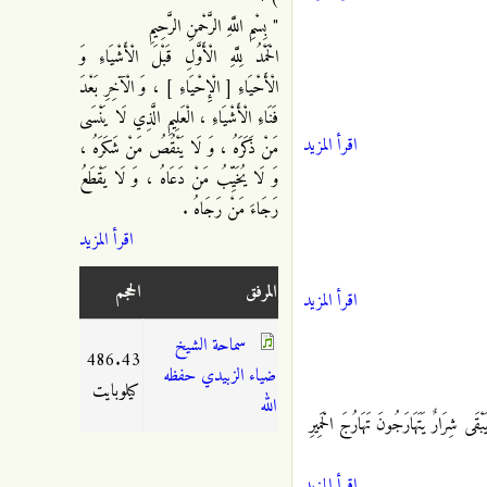
" بِسْمِ اللَّهِ الرَّحْمنِ الرَّحِيمِ
الْحَمْدُ لِلَّهِ الْأَوَّلِ قَبْلَ الْأَشْيَاءِ وَ
الْأَحْيَاءِ [ الْإِحْيَاءِ ] ، وَ الْآخِرِ بَعْدَ
فَنَاءِ الْأَشْيَاءِ ، الْعَلِيمِ الَّذِي لَا يَنْسَى
اقرأ المزيد
مَنْ ذَكَرَهُ ، وَ لَا يَنْقُصُ مَنْ شَكَرَهُ ،
وَ لَا يُخَيِّبُ مَنْ دَعَاهُ ، وَ لَا يَقْطَعُ
رَجَاءَ مَنْ رَجَاهُ .
اقرأ المزيد
المرفق
الحجم
اقرأ المزيد
سماحة الشيخ
486.43
ضياء الزبيدي حفظه
كيلوبايت
الله
قَى شِرَارٌ يَتَهَارَجُونَ تَهَارُجَ الْحَمِيرِ
اقرأ المزيد