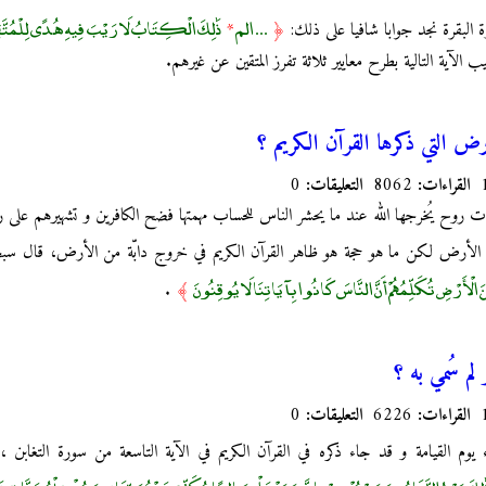
... الم
ذَٰلِكَ الْكِتَابُ لَا رَيْبَ فِيهِ هُدًى لِلْمُتَّق
 البقرة نجد جوابا شافيا على ذلك:
﴿
*
 الآية التالية بطرح معايير ثلاثة تفرز المتقين عن غيرهم.
رض التي ذكرها القرآن الكريم ؟
القراءات:
8062
التعليقات:
0
 روح يُخرجها الله عند ما يحشر الناس للحساب مهمتها فضح الكافرين و تشهيرهم على 
بة الأرض لكن ما هو حجة هو ظاهر القرآن الكريم في خروج دابّة من الأرض، قال سبح
مِنَ الْأَرْضِ تُكَلِّمُهُمْ أَنَّ النَّاسَ كَانُوا بِآيَاتِنَا لَا يُوقِنُونَ
.
﴾
 لم سُمي به ؟
القراءات:
6226
التعليقات:
0
 يوم القيامة و قد جاء ذكره في القرآن الكريم في الآية التاسعة من سورة التغابن ، ق