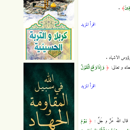
ِينَ
.
﴾
اقرأ المزيد
رؤوس الاشهاد .
وَإِذَا وَقَعَ الْقَوْلُ
انه و تعالى:
﴿
اقرأ المزيد
يَوْمَ
ال الله عَزَّ و جَلَّ :
﴿