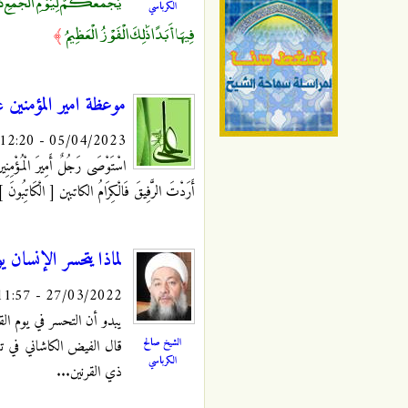
يَجْمَعُكُمْ لِيَوْمِ الْجَمْعِ ذَٰلِ
الكرباسي
فِيهَا أَبَدًا ذَٰلِكَ الْفَوْزُ الْعَظِيمُ
﴾
موعظة امير المؤمنين 
05/04/2023 - 12:20
اسْتَوْصَى رَجُلٌ أَمِيرَ الْمُؤْ
أَرَدْتَ الرَّفِيقَ فَالْكِرَامُ الكاتبين [ الْكَاتِبُونَ
لماذا يتحسر الإنسان ي
27/03/2022 - 11:57
يبدو أن التحسر في يوم ال
الشيخ صالح
قال الفيض الكاشاني في تفسي
الكرباسي
ذي القرنين...