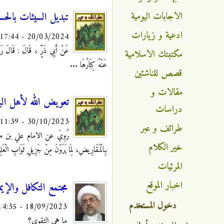
الاجابات اليومية
تبديل السيئات بالحسن
ادعية و زيارات
20/03/2024 - 17:44
عَنْ أَبِي ذَرٍّ ، قَالَ : قَالَ رَسُو
مكتبتك الاسلامية
عَنْهُ كِبَارُهَا ...
قصص للناشئين
مقالات و
تعويض الله لأهل البل
دراسات
30/10/2023 - 11:39
طرائف و عبر
رُوِيَ عن الامام علي بن موسى الرضا
خير الكلام
بِالْمَقَارِيضِ، لِمَا يَرَوْنَ مِنْ جَزِيلِ ثَوَابِ الْعَل
المرئيات
اخبار الموقع
مجتمع التكافل والإيم
دخول المستخدم
18/09/2023 - 14:35
ما هي التقوى؟