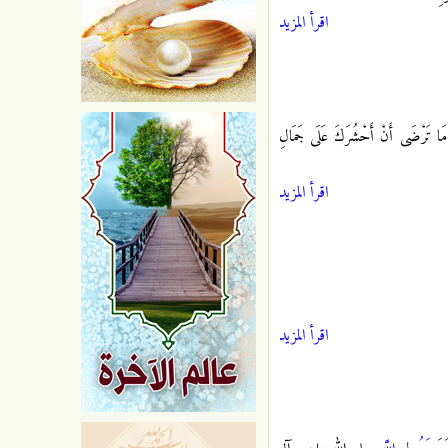
اقرأ المزيد
أَ مَا تَرْضَى أَنْ أَحْشُرَكَ عَلَى جَمَالِ
اقرأ المزيد
اقرأ المزيد