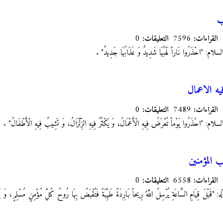
ب
القراءات:
7596
التعليقات:
0
 "احْذَرُوا نَاراً لَهَبُهَا شَدِيدٌ وَ عَذَابُهَا جَدِيدٌ"
.
ه الاعمال
القراءات:
7489
التعليقات:
0
"احْذَرُوا يَوْماً تُعْرَضُ فِيهِ الْأَعْمَالُ، وَ يَكْثُرُ فِيهِ الزِّلْزَالُ، وَ تَشِيبُ فِيهِ الْأَطْفَالُ"
.
 المؤمنين
القراءات:
6558
التعليقات:
0
قَبْلَ قِيَامِ السَّاعَةِ يُرْسِلُ اللَّهُ رِيحاً بَارِدَةً طَيِّبَةً فَتُقْبَضُ بِهَا رُوحُ كُلِّ مُؤْمِنٍ مُسْلِمٍ، وَ يَبْ