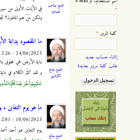
‏اسم المستخدم، أو e-mail
الشيخ صاحب
في الآيات الأولى من سورة
*
الصادق
ولكن مَنْ هم المتقون؟ تجيب
‏كلمة المرور ‏
*
ما المقصود بدابة الأ
24/06/2023 - 12:26
إنشاء حساب جديد
دابة الأرض هي مخلوق ذات
طلب كلمة مرور جديدة
الشيخ صالح
و لقد كثُر الكلام في دا
الكرباسي
عَلَيْهِمْ أَخْرَجْنَا لَهُمْ دَابَّةً 
ما هو يوم التغابن ، و
10/06/2023 - 12:01
يوم التغابن هو أحد أسماء
الشيخ صالح