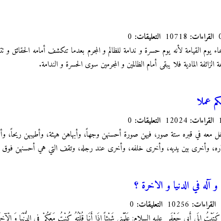
القراءات:
10718
التعليقات:
0
ء يوم القيامة لأنه يوم حسرة و ندامة للظالم و المجرم بعدما تنكشف أمامه الحقائق و 
ة الزائفة المادية فلا يبقى أمام الظالمين و المجرمين سوى الحسرة و الندامة.
م عملا
القراءات:
12024
التعليقات:
0
خل معه في قبره ستة صور، فيهن صورة أحسنهن وجهاً، وأبهاهن هيئة، وأطيبهن ريحاً، 
ره، وأخرى بين يديه، وأخرى خلفه، وأخرى عند رجله، وتقف التي هي أحسنهن فوق ر
آله في الدنيا و الاخرة ؟
القراءات:
10256
التعليقات:
0
كَتَبْتُ إِلَى أَبِي جَعْفَرٍ
عليه السلام: عَلِّمْنِي‏ شَيْئاً إِذَا أَنَا قُلْتُهُ كُنْتُ مَعَكُمْ فِي الدُّنْيَا وَ الْآخِ