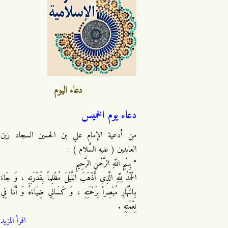
دعاء اليوم
دعاء يوم الخميس
من أدعية الإمام علي بن الحسين السجاد زين
العابدين ( عليه السَّلام ) :
" بِسْمِ اللَّهِ الرَّحْمنِ الرَّحِيمِ
الْحَمْدُ لِلَّهِ الَّذِي أَذْهَبَ اللَّيْلَ مُظْلِماً بِقُدْرَتِهِ ، وَ جَاءَ
بِالنَّهَارِ مُبْصِراً بِرَحْمَتِهِ ، وَ كَسَانِي ضِيَاءَهُ وَ أَنَا فِي
نِعْمَتِهِ .
اقرأ المزيد