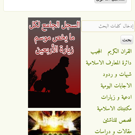
ال كلمات البحث ‏
قران الكريم
المجيب
ئرة المعارف الاسلامية
هات و ردود
اجابات اليومية
عية و زيارات
تبتك الاسلامية
ص للناشئين
الات و دراسات