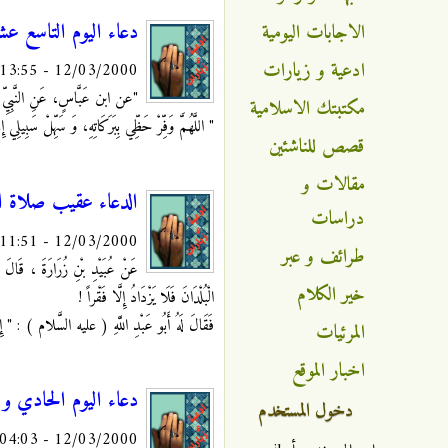
دعاء اليوم التاسع ع
الاجابات اليومية
ادعية و زيارات
12/03/2000 - 13:55
"عن ابن عَبَّاسٍ، عَنِ النَّبِيّ
مكتبتك الاسلامية
" اللَّهُمَّ وَفِّرْ حَظِّي بِبَرَكَاتِهِ، وَ سَهِّلْ سَبِيلِي إ
قصص للناشئين
مقالات و
الدعاء عقيب صلاة 
دراسات
12/03/2000 - 11:51
طرائف و عبر
عَنْ عُبَيْدِ بْنِ زُرَارَةَ ، قَالَ 
خير الكلام
الْبُلْدَانَ فَلَا يَزْدَادُ إِلَّا فَقْراً !
فَقَالَ لَهُ أَبُو عَبْدِ اللَّهِ ( عليه السَّلام ) : " إِذَ
المرئيات
اخبار الموقع
دعاء اليوم الحادي و
دخول المستخدم
12/03/2000 - 04:03