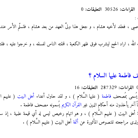
القراءات:
30526
التعليقات:
0
ك
:
نه صبى ، فعقد لأخيه هشام ، و جعل هذا ولىَّ العهد من بعد هشام ، فتسلّم الأمر ع
رمات الله ، اراد الحج ليشرب فوق ظهر الكعبة ، فمقته الناس لفسقه ، و خرجوا عليه ،
فاطمة عليها السلام ؟
القراءات:
287329
التعليقات:
16
 يُسمى بمُصحف
فاطمة
( عليها السَّلام ) ، و لقد حاول أعداء
أهل البيت
( عليهم ال
اً آخر يأخذون منه أحكام الدين غير
القرآن الكريم
يُسمونه مصحف فاطمة .
ة أهل البيت ( عليهم السَّلام ) ، و هو اتهام رخيص ليس له أي قيمة علمية ، إذ س
 ولدى مراجعته للنصوص المأثورة عن
أئمة
أهل البيت ( عليهم السَّلام ) .