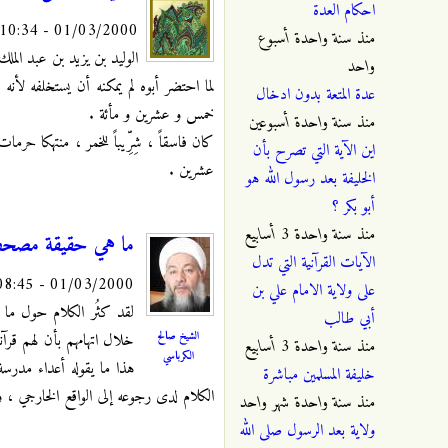
احكام العدة
01/03/2000 - 10:34
منذ
سنة واحدة أسبوع
الوليد بن يزيد بن عبد المل
واحد
لما احتضر أبوه لم يمكنه أن يستخلفه لأ
عدة المتعة بدون ادخال
خمس و عشرين و مأئة .
منذ
سنة واحدة أسبوعين
كان فاسقاً ، شِرِّيباً للخمر ، منتهكا ح
اين الآية التي تصرح بأن
عشرين .
الخليفة بعد رسول الله هو
أبو بكر ؟
منذ
سنة واحدة 3 أسابيع
ما هي حقيقة مصحف 
الآيات القرآنية التي تدل
01/03/2000 - 08:45
على ولاية الامام علي بن
لقد كثُر الكلام حول ما
أبي طالب
الشيخ صالح
خلال اتهامهم بأن لهم قرآن
منذ
سنة واحدة 3 أسابيع
الكرباسي
هذا ما يقوله أعداء مدرس
خليفة المسلمين مباشرة
الكلام لدى رجوعه إلى الواقع الخارجي ،
منذ
سنة واحدة شهر واحد
ولاية بعد الرسول صلى الله