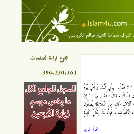
مجموع قراءة الصفحات
396،230،361
 " ؟ قُلْتُ : بِأَبِي أَنْتَ وَ أُمِّي يَوْمٌ
ْتُ فِدَاكَ . قَالَ : فَقَالَ لِي : " إِنَّ
َعَةَ آلَافِ مَلَكٍ مِنَ الْمَلَائِكَةِ يُصَلُّونَ
الْكَلِمَاتِ ، فَإِنَّ لَكَ بِكُلِّ كَلِمَةٍ
اقرأ المزيد