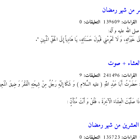
شر من شهر رمضان
القراءات:
139609
التعليقات:
0
ِ صلى الله عليه و آله:
ِلَى خَيْرَاتِهِ، وَ لَا تَحْرِمْنِي قَبُولَ حَسَنَاتِهِ، يَا هَادِياً إِلَى الْحَقِّ الْمُبِينِ ".
العشاء + صوت
القراءات:
241496
التعليقات:
9
: حَضَرْتُ أَبَا عَبْدِ اللَّهِ
( عليه السَّلام ) وَ شَكَا إِلَيْهِ رَجُلٌ مِنْ شِيعَتِهِ الْفَقْرَ وَ ضِيقَ الْمَعِيشَ
ا صَلَّيْتَ الْعِشَاءَ الْآخِرَةَ ، فَقُلْ وَ أَنْتَ مُتَأَنٍّ :
 العشرين من شهر رمضان
القراءات:
135723
التعليقات:
0