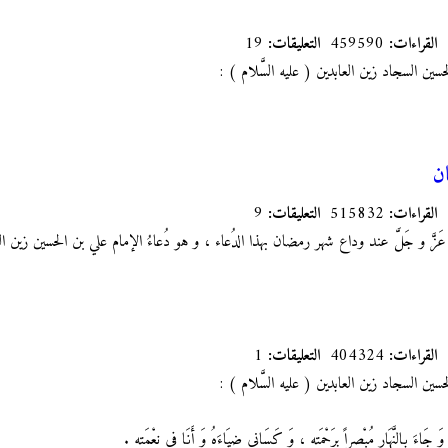
القراءات:
459590
التعليقات:
19
ين السجاد زين العابدين ( عليه السَّلام ) :
ن
القراءات:
515832
التعليقات:
9
َزَّ و جَلَّ عند وداع شهر رمضان بهذا الدُعاء ، و هو دُعاءُ الإمام علي بن الحسين زين الع
القراءات:
404324
التعليقات:
1
ين السجاد زين العابدين ( عليه السَّلام ) :
ِ ، وَ جَاءَ بِالنَّهَارِ مُبْصِراً بِرَحْمَتِهِ ، وَ كَسَانِي ضِيَاءَهُ وَ أَنَا فِي نِعْمَتِهِ .