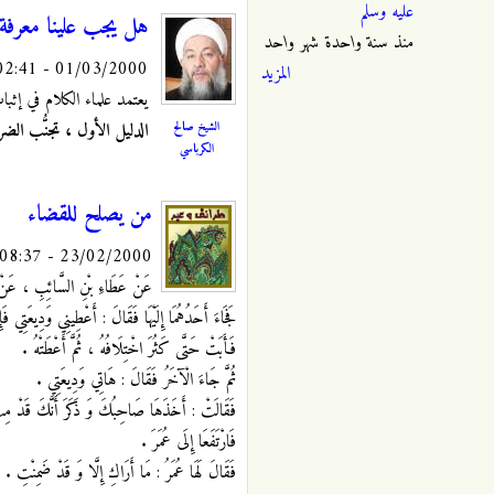
عليه وسلم
هل يجب علينا معرفة ا
منذ
سنة واحدة شهر واحد
01/03/2000 - 02:41
المزيد
يعتمد علماء الكلام في إثب
الشيخ صالح
الدليل الأول ، تجنُّب الضر
الكرباسي
من يصلح للقضاء
23/02/2000 - 08:37
عَنْ عَطَاءِ بْنِ السَّائِبِ ، عَنْ زَا
فَجَاءَ أَحَدُهُمَا إِلَيْهَا فَقَالَ : أَعْطِينِي وَدِيعَتِي
فَأَبَتْ حَتَّى كَثُرَ اخْتِلَافُهُ ، ثُمَّ أَعْطَتْهُ .
ثُمَّ جَاءَ الْآخَرُ فَقَالَ : هَاتِي وَدِيعَتِي .
فَقَالَتْ : أَخَذَهَا صَاحِبُكَ وَ ذَكَرَ أَنَّكَ قَدْ مِ
فَارْتَفَعَا إِلَى عُمَرَ .
فَقَالَ لَهَا عُمَرُ : مَا أَرَاكِ إِلَّا وَ قَدْ ضَمِنْتِ .