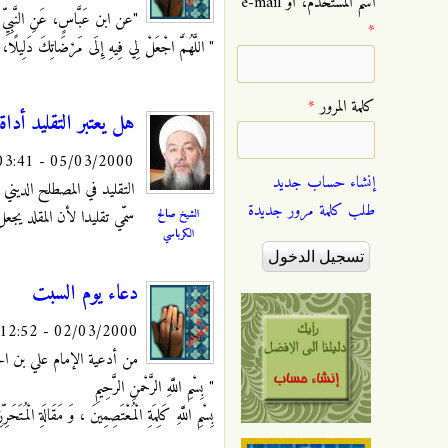
‏اسم المستخدم، أو e-mail
"عن ابن عَبَّاسٍ، عَنِ النَّبِيّ
*
" اللَّهُمَّ اجْعَلْ لِي فِيهِ إِلَى مَرْضَاتِكَ دَلِيلًا، و
‏كلمة المرور ‏
*
هل يعتبر التقليد أدا
05/03/2000 - 03:41
إنشاء حساب جديد
التقليد في المصطلح الديني
طلب كلمة مرور جديدة
الشيخ صالح
سمّي تقليدا لأن المقلد يج
الكرباسي
دعاء يوم السبت
02/03/2000 - 12:52
من أدعية الإمام علي بن الحس
" بِسْمِ اللَّهِ الرَّحْمنِ الرَّحِيمِ
بِسْمِ اللَّهِ كَلِمَةِ الْمُعْتَصِمِينَ ، وَ مَقَالَةِ الْمُتَ