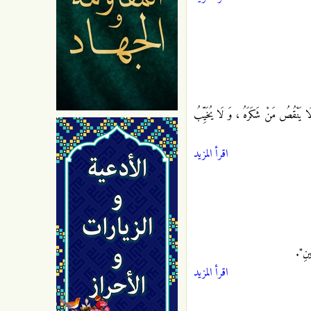
َ لَا يَنْقُصُ مَنْ شَكَرَهُ ، وَ لَا يُخَيِّبُ
اقرأ المزيد
ِينِ".
اقرأ المزيد