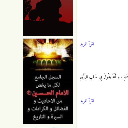
اقرأ المزيد
ةِ ، وَ أَنَّهُ يَجُولُ فِي طَلَبِ الرِّزْقِ
اقرأ المزيد