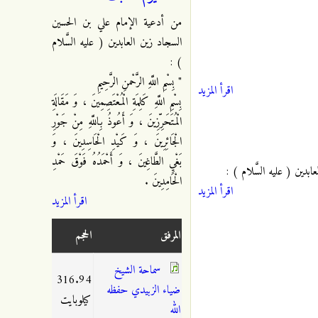
من أدعية الإمام علي بن الحسين
السجاد زين العابدين ( عليه السَّلام
) :
" بِسْمِ اللَّهِ الرَّحْمنِ الرَّحِيمِ
اقرأ المزيد
بِسْمِ اللَّهِ كَلِمَةِ الْمُعْتَصِمِينَ ، وَ مَقَالَةِ
الْمُتَحَرِّزِينَ ، وَ أَعُوذُ بِاللَّهِ مِنْ جَوْرِ
الْجَائِرِينَ ، وَ كَيْدِ الْحَاسِدِينَ ، وَ
بَغْيِ الطَّاغِينَ ، وَ أَحْمَدُهُ فَوْقَ حَمْدِ
ابدين ( عليه السَّلام ) :
الْحَامِدِينَ .
اقرأ المزيد
اقرأ المزيد
المرفق
الحجم
سماحة الشيخ
316.94
ضياء الزبيدي حفظه
كيلوبايت
الله