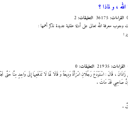
لله ، و لماذا ؟
القراءات:
36175
التعليقات:
2
ات وجوب معرفة الله تعالى على أدلة عقلية عديدة نذكر أهمها :
ر :
القراءات:
21935
التعليقات:
0
ذَانَ ، قَالَ : اسْتَوْدَعَ رَجُلَانِ امْرَأَةً وَدِيعَةً وَ قَالَا لَهَا لَا تَدْفَعِيهَا إِلَى وَاحِدٍ مِنَّا حَتَّى نَجْتَ
 فَإِنَّ صَاحِبِي قَدْ مَاتَ .
تَّ .