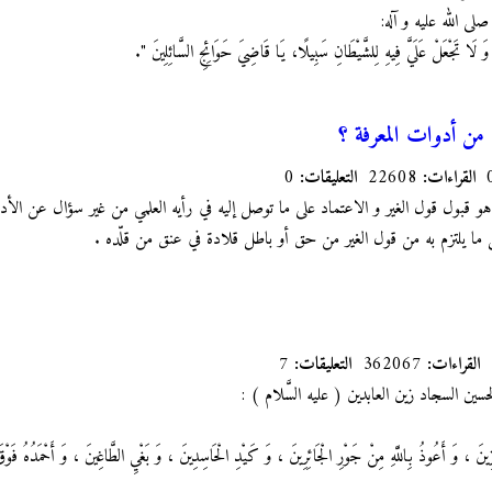
ِ صلى الله عليه و آله:
َ لَا تَجْعَلْ عَلَيَّ فِيهِ لِلشَّيْطَانِ سَبِيلًا، يَا قَاضِيَ حَوَائِجِ السَّائِلِينَ ".
ة من أدوات المعرفة ؟
القراءات:
22608
التعليقات:
0
 هو قبول قول الغير و الاعتماد على ما توصل إليه في رأيه العلمي من غير سؤال عن الأدلة 
عل ما يلتزم به من قول الغير من حق أو باطل قلادة في عنق من قلّده .
القراءات:
362067
التعليقات:
7
ين السجاد زين العابدين ( عليه السَّلام ) :
حَرِّزِينَ ، وَ أَعُوذُ بِاللَّهِ مِنْ جَوْرِ الْجَائِرِينَ ، وَ كَيْدِ الْحَاسِدِينَ ، وَ بَغْيِ الطَّاغِينَ ، وَ أَحْمَدُهُ فَوْ