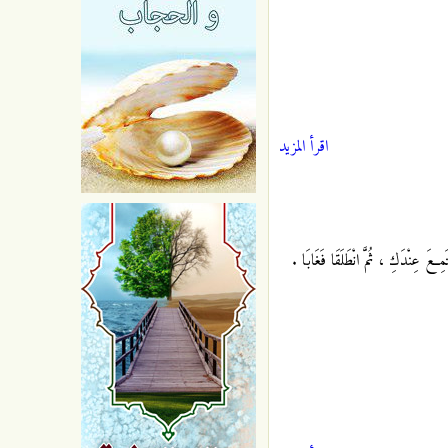
اقرأ المزيد
مِعَ عِنْدَكِ ، ثُمَّ انْطَلَقَا فَغَابَا .