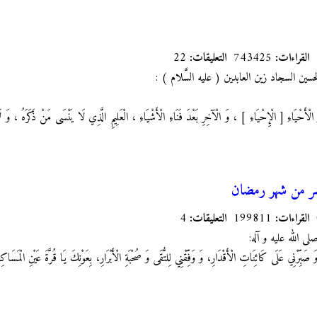
القراءات:
743425
التعليقات:
22
ين السجاد زين العابدين ( عليه السَّلام ) :
وَ الْأَحْيَاءِ [ الْإِحْيَاءِ ] ، وَ الْآخِرِ بَعْدَ فَنَاءِ الْأَشْيَاءِ ، الْعَلِيمِ الَّذِي لَا يَنْسَى مَنْ ذَكَرَهُ ، و
شر من شهر رمضان
القراءات:
199811
التعليقات:
4
 صلى الله عليه و آله:
 صَبِّرْنِي عَلَى كَائِنَاتِ الْأَقْدَارِ، وَ وَفِّقْنِي لِلتُّقَى وَ صُحْبَةِ الْأَبْرَارِ، بِعَوْنِكَ يَا قُرَّةَ عَيْنِ الْمَسَاك