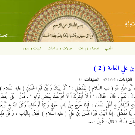
تجاوز إلى المحتوى الرئيسي
المجيب
ادعية و زيارات
مقالات و دراسات
شبهات و ردود
 علي العامة ( 2 )
القراءات:
37164
التعليقات:
0
لَ أَبُو عَبْدِ اللَّهِ ( عليه السَّلام ) لِلْمُفَضَّلِ : " كَمْ بَيْنَكَ وَ بَيْنَ قَبْرِ الْحُسَيْنِ ( عليه السَّلام )
لَ : نَعَمْ . قَالَ : فَقَالَ : " أَ لَا أُبَشِّرُكَ أَ لَا أُفَرِّحُكَ بِبَعْضِ ثَوَابِهِ " . قُلْتُ : بَلَى جُعِل
َارَتِهِ فَيَتَبَاشَرُ بِهِ أَهْلُ السَّمَاءِ ، فَإِذَا خَرَجَ مِنْ بَابِ مَنْزِلِهِ رَاكِباً أَوْ مَاشِياً وَكَّلَ اللَّهُ بِهِ أَرْب
 يَا مُفَضَّلُ : إِذَا أَتَيْتَ قَبْرَ الْحُسَيْنِ بْنِ عَلِيٍّ ( عليه السَّلام ) فَقِفْ بِالْبَابِ ، وَ قُلْ هَذِهِ 
ُعِلْتُ فِدَاكَ ؟ قَالَ : تَقُولُ : ...