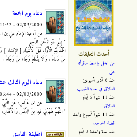
دعاء يوم الجمعة
02/03/2000 - 11:52
من أدعية الإمام علي بن الحس
" بِسْمِ اللَّهِ الرَّحْمنِ الرَّحِيمِ
الْحَمْدُ لِلَّهِ الْأَوَّلِ قَبْلَ الْأَشْيَاءِ [ الإنشاء ] 
أحدث التعليقات
مَنْ دَعَاهُ ، وَ لَا يَقْطَعُ رَجَاءَ مَنْ رَجَاهُ .
من اجمل وابسط ماقرأته
على
منذ
6 أشهر أسبوعين
دعاء اليوم الثالث ع
الطلاق في حالة الغضب
02/03/2000 - 05:44
منذ
11 شهراً 5 أيام
عن ابن عَبَّاسٍ، عَنِ النَّبِيِّ
الطلاق
" اللَّهُمَّ طَهِّرْنِي فِيهِ مِنَ الدَّنَسِ وَ الْأَقْذَارِ، وَ
منذ
11 شهراً أسبوع واحد
قضاء الحاجه،
منذ
سنة واحدة 3 أيام
الخليفة الفاسق