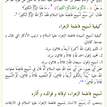
رُوِيَ عَنِ الإمام جعفر بن محمد الصادق عليه السلام أَنَّهُ سُئِلَ عَنْ قَوْلِ اللَّهِ عَزَّ
8
... اذْكُرُوا اللَّهَ ذِكْرًا كَثِيرًا
وَ جَلَّ:
﴿
﴾
، مَا هَذَا الذِّكْرُ الْكَثِيرُ؟
9
فَقَالَ: "مَنْ سَبَّحَ تَسْبِيحَ فَاطِمَةَ عليها السلام فَقَدْ ذَكَرَ اللَّهَ الذِّكْرَ الْكَثِيرَ"
.
كيفية تسبيح فاطمة الزهراء
كيفية تسبيح السيدة فاطمة الزهراء عليها السلام و ترتيب الأذكار التي تقال و
عددها كالتالي:
تكبير (قول الله أكبر) أربعاً و ثلاثون مرة.
تحميد (قول الحمد لله) ثلاثاً و ثلاثون مرة.
تسبيح (قول: سبحان الله) ثلاثاً و ثلاثون مرة.
فعَنْ أَبِي بَصِيرٍ، عَنْ أَبِي عَبْدِ اللَّهِ عليه السلام أنَّهُ قَالَ فِي تَسْبِيحِ‏ فَاطِمَةَ صلوات
الله عليها: "يُبْدَأُ بِالتَّكْبِيرِ أَرْبَعاً وَ ثَلَاثِينَ، ثُمَّ التَّحْمِيدِ ثَلَاثاً وَ ثَلَاثِينَ، ثُمَّ التَّسْبِيحِ
10
ثَلَاثاً وَ ثَلَاثِينَ"
.
تسبيح فاطمة الزهراء، اوقاته و فوائده و آثاره
يستحب أن يُسبِّحَ الانسان بتسبيح فاطمة الزهراء عليها السلام في الاوقات