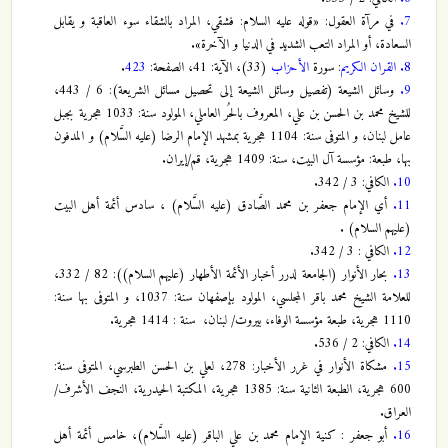
7.
في مرآة العقول: «قوله عليه السلام: فشقي، المراد بالشقاء سوء العاقبة و يقابل
السعادة، أو المراد التعب الشديد في الدنيا و الآخرة».
8.
القران الكريم
: سورة
الأحزاب
(33)، الآية: 41، الصفحة:
423
.
9.
وسائل الشيعة (تفصيل وسائل الشيعة إلى تحصيل مسائل الشريعة): 6 / 443،
للشيخ محمد بن الحسن بن علي، المعروف بالحُر العاملي، المولود سنة: 1033 هجرية بجبل
عامل لبنان، و المتوفى سنة: 1104 هجرية بمشهد الإمام الرضا (عليه السَّلام) و المدفون
بها، طبعة: مؤسسة آل البيت، سنة: 1409 هجرية، قم/إيران.
10.
الكافي: 3 / 342.
11.
أي الإمام جعفر بن محمد الصَّادق (عليه السَّلام) ، سادس أئمة أهل البيت
(عليهم السلام) .
12.
الكافي : 3 / 342.
13.
بحار الأنوار (الجامعة لدرر أخبار الأئمة الأطهار (عليهم السلام)): 82 / 332،
للعلامة الشيخ محمد باقر المجلسي، المولود بإصفهان سنة: 1037، و المتوفى بها سنة:
1110 هجرية، طبعة مؤسسة الوفاء، بيروت/ لبنان، سنة : 1414 هجرية.
14.
الكافي: 2 / 536.
15.
مشكاة الأنوار في غرر الأخبار: 278، لعلي بن الحسن الطبرسي، المتوفى سنة:
600 هجرية، الطبعة الثانية سنة: 1385 هجرية، المكتبة الحيدرية، النجف الأشرف/
العراق.
16.
أبو جعفر : كنية الإمام محمد بن علي الباقر (عليه السَّلام)، خامس أئمة أهل