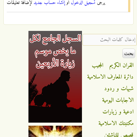
يرجى
تسجيل الدخول
أو
إنشاء حساب جديد
لإضافة تعليقات
‏إدخال كلمات البحث ‏
القران الكريم
المجيب
دائرة المعارف الاسلامية
شبهات و ردود
الاجابات اليومية
ادعية و زيارات
مكتبتك الاسلامية
قصص للناشئين