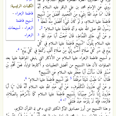
ورد في أحاديث العترة الطاهرة عليهم السلام، و قد
الكلمات الرئيسية:
رُوِيَ عَنِ الإمام محمد بن علي الباقر عليه السلام أَنَّهُ
فاطمة الزهراء
-
قَالَ: "مَا عُبِدَ اللَّهُ بِشَيْ‏ءٍ مِنَ التَّحْمِيدِ أَفْضَلَ مِنْ تَسْبِيحِ‏
تسبيح فاطمة
1
فَاطِمَةَ عليها السلام، وَ لَوْ كَانَ شَيْ‏ءٌ أَفْضَلَ مِنْهُ لَنَحَلَهُ
الزهراء
-
تسبيحات
2
رَسُولُ اللَّهِ صلى الله عليه و آله فَاطِمَةَ عليها السلام"
.
الزهراء
3
و عَنْ أَبِي خَالِدٍ الْقَمَّاطِ، قَالَ سَمِعْتُ أَبَا عَبْدِ اللَّهِ
عليه السلام يَقُولُ‏: "تَسْبِيحُ‏ فَاطِمَةَ عليها السلام فِي كُلِّ
4
يَوْمٍ فِي دُبُرِ كُلِّ صَلَاةٍ أَحَبُّ إِلَيَّ مِنْ صَلَاةِ أَلْفِ رَكْعَةٍ فِي كُلِّ يَوْمٍ"
.
و تسبيح فاطمة الزهراء عليها السلام من الأذكار التي ينبغي المواظبة عليها بعد
الصلوات لأن هذا التسبيح من أفضل التعقيبات و أكثرها ثواباً، فعَنْ مُحَمَّدِ بْنِ
مُسْلِمٍ قَالَ: سَأَلْتُ أَبَا جَعْفَرٍ عليه السلام عَنِ التَّسْبِيحِ؟
6
5
فَقَالَ: "مَا عَلِمْتُ شَيْئاً مُوَظَّفاً
غَيْرَ تَسْبِيحِ‏ فَاطِمَةَ عليها السلام"
.
و عَنْ أَبِي هَارُونَ الْمَكْفُوفِ، عَنْ أَبِي عَبْدِ اللَّهِ عليه السلام أَنَّهُ قَالَ: "يَا أَبَا
هَارُونَ إِنَّا نَأْمُرُ صِبْيَانَنَا بِتَسْبِيحِ فَاطِمَةَ عليها السلام كَمَا نَأْمُرُهُمْ بِالصَّلَاةِ،
4
7
فَالْزَمْهُ، فَإِنَّهُ لَمْ يَلْزَمْهُ عَبْدٌ فَشَقِيَ
"
.
و هذا التسبيح من أبرز مصاديق الذكر الكثير الذي دعى له القرآن الكريم.