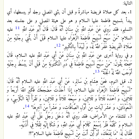
التالية:
1. بعد كل صلاة فريضة مباشرةً و قبل أن يثني المصلي رجله أو يبسطها، أي
يبدأ بتسبيح فاطمة عليها السلام و هو على هيئة المصلي و على جلسته بعد
11
التسليم، فقد رُوِيَ عَنْ عَبْدِ اللَّهِ بْنِ سِنَانٍ أنَّهُ قَالَ: قَالَ أَبُو عَبْدِ اللَّهِ
عليه
السلام: "مَنْ‏ سَبَّحَ‏ تَسْبِيحَ‏ فَاطِمَةَ الزَّهْرَاءِ عليها السلام قَبْلَ أَنْ يَثْنِيَ رِجْلَيْهِ مِنْ
12
صَلَاةِ الْفَرِيضَةِ غَفَرَ اللَّهُ لَهُ، وَ لْيَبْدَأْ بِالتَّكْبِيرِ"
.
و في رواية أخرى عن عَبْدِ اللَّهِ بْنِ سِنَانٍ عَنْ أَبِي عَبْدِ اللَّهِ عليه السلام، قَالَ
سَمِعْتُهُ يَقُولُ:‏ "مَنْ‏ سَبَّحَ‏ تَسْبِيحَ‏ فَاطِمَةَ فِي دُبُرِ الْمَكْتُوبَةِ مِنْ قَبْلِ أَنْ يَبْسُطَ رِجْلَيْهِ
13
أَوْجَبَ اللَّهُ لَهُ الْجَنَّةَ"
.
2. قبل النوم، فعَنْ هِشَامِ بْنِ سَالِمٍ، عَنْ أَبِي عَبْدِ اللَّهِ عليه السلام أنَّهُ قَالَ:
"تَسْبِيحُ‏ فَاطِمَةَ الزَّهْرَاءِ عليها السلام، إِذَا أَخَذْتَ مَضْجَعَكَ فَكَبِّرِ اللَّهَ أَرْبَعاً وَ
ثَلَاثِينَ، وَ احْمَدْهُ ثَلَاثاً وَ ثَلَاثِينَ، وَ سَبِّحْهُ ثَلَاثاً وَ ثَلَاثِينَ، وَ تَقْرَأُ آيَةَ الْكُرْسِيِّ، وَ
14
الْمُعَوِّذَتَيْنِ، وَ عَشْرَ آيَاتٍ مِنْ أَوَّلِ الصَّافَّاتِ، وَ عَشْراً مِنْ آخِرِهَا"
.
3. للشفاء من الأمراض، فقد رُوِيَ أنَّهُ دَخَلَ رَجُلٌ عَلَى أَبِي عَبْدِ اللَّهِ عليه
السلام وَ كَلَّمَهُ فَلَمْ يَسْمَعْ كَلَامَ أَبِي عَبْدِ اللَّهِ، وَ شَكَا إِلَيْهِ ثِقْلًا فِي أُذُنَيْهِ.
فَقَالَ لَهُ: "مَا يَمْنَعُكَ، أَوْ أَيْنَ أَنْتَ مِنْ تَسْبِيحِ‏ فَاطِمَةَ عليها السلام"؟!