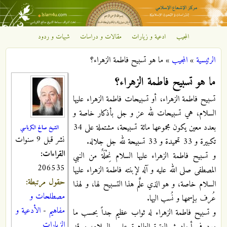
تجاوز إلى المحتوى الرئيسي
المجيب
ادعية و زيارات
مقالات و دراسات
شبهات و ردود
مركز
الرئيسية
»
المجيب
»
ما هو تسبيح فاطمة الزهراء؟
الإشعاع
أنت هنا
ما هو تسبيح فاطمة الزهراء؟
الإسلامي
تسبيح فاطمة الزهراء، أو تسبيحات فاطمة الزهراء عليها
السلام، هي تسبيحات لله عز و جل بأذكار خاصة و
بعدد معين يكون مجموعها مائة تسبيحة، مشتملة على 34
الشيخ صالح الكرباسي
نشر قبل 9 سنوات
تكبيرة و 33 تحميدة و 33 تسبيحة لله جل جلاله.
القراءات:
و تسبيح فاطمة الزهراء عليها السلام نِحْلَةٌ من النبي
206535
المصطفى صلى الله عليه و آله لإبنته فاطمة الزهراء عليها
حقول مرتبطة:
السلام خاصة، و هو الذي علَّم هذا التسبيح لها، و لهذا
مصطلحات و
عُرف بإسمها و نُسب اليها.
مفاهيم
-
الأدعية و
و تسبيح فاطمة الزهراء له ثواب عظيم جداً بحسب ما
الزيارات