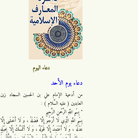
دعاء اليوم
دعاء يوم الأحد
من أدعية الإمام علي بن الحسين السجاد زين
العابدين ( عليه السَّلام ) :
" بِسْمِ اللَّهِ الرَّحْمنِ الرَّحِيمِ
بِسْمِ اللَّهِ الَّذِي لَا أَرْجُو إِلَّا فَضْلَهُ ، وَ لَا أَخْشَى إِلَّا
عَدْلَهُ ، وَ لَا أَعْتَمِدُ إِلَّا قَوْلَهُ ، وَ لَا أَتَمَسَّكُ إِلَّا بِحَبْلِهِ
، بِكَ أَسْتَجِيرُ يَا ذَا الْعَفْوِ وَ الرِّضْوَانِ مِنَ الظُّلْمِ وَ