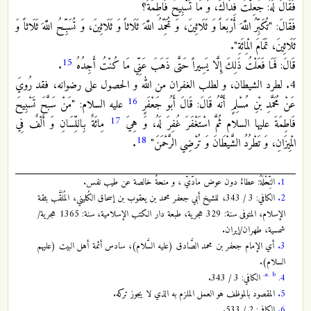
فَقَالَ لَهُ: جُعِلْتُ فِدَاكَ، وَ مَا تَسْبِيحُ‏ فَاطِمَةَ؟
فَقَالَ: "تُكَبِّرُ اللَّهَ أَرْبَعاً وَ ثَلَاثِينَ، وَ تُحَمِّدُ اللَّهَ ثَلَاثاً وَ ثَلَاثِينَ، وَ تُسَبِّحُ اللَّهَ ثَلَاثاً وَ
ثَلَاثِينَ، تَمَامَ الْمِائَةِ".
15
قَالَ: فَمَا فَعَلْتُ ذَلِكَ إِلَّا يَسِيراً حَتَّى ذَهَبَ عَنِّي مَا كُنْتُ أَجِدُهُ
.
4. لطرد الشيطان، و لطلب الغفران من الله و الحصول على رضوانه، فقد رُويَ
16
عَنْ مُحَمَّدِ بْنِ مُسْلِمٍ أَنَّهُ قَالَ: قَالَ أَبُو جَعْفَرٍ
عليه السلام‏: "مَنْ‏ سَبَّحَ‏ تَسْبِيحَ‏
17
فَاطِمَةَ عليها السلام ثُمَّ اسْتَغْفَرَ غُفِرَ لَهُ، وَ هِيَ
مِائَةٌ بِاللِّسَانِ وَ أَلْفٌ فِي
18
الْمِيزَانِ، وَ تَطْرُدُ الشَّيْطَانَ وَ تُرْضِي الرَّحْمَنَ"
.
1.
النِّحْلَةُ: عطاءٌ دون عوض مادّيّ ، و منحةٌ خالصة عن طيب نفس.
2.
الكافي: 3 / 343، للشيخ أبي جعفر محمد بن يعقوب بن إسحاق الكُليني، المُلَقَّب بثقة
الإسلام، المتوفى سنة: 329 هجرية، طبعة دار الكتب الإسلامية، سنة: 1365 هجرية/
شمسية، طهران/إيران.
3.
أي الإمام جعفر بن محمد الصَّادق (عليه السَّلام)، سادس أئمة أهل البيت (عليهم
السلام).
a.
b.
4.
الكافي: 3 / 343.
5.
المقصود بالموظف هو العمل الملزم به الذي لا يجوز تركه.
6.
الكافي: 2 / 533.