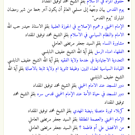
حقوق المراة في الاسلام
بقلم الشيخ محمد توفيق المقداد
يوم القدس
بيان وجّههُ إلى مسلمي العالم أن يكون آخر جمعة من شهر رمضان
المبارك "يوم القدس"
الإمام الخميني و هموم الإصلاح في الحوزة العلمية
بقلم الاستاذ حيدر حب الله
الامام والنظام السياسي في الاسلام
بقلم الشيخ محمد توفيق المقداد
مشاورة النساء
بقلم السيد جعفر مرتضى العاملي
الفقهاء امناء الرسل
بقلم ‏آية الله الشيخ عفيف النابلسي
التعددية الاجتهادية في خدمة ولاية الفقيه
بقلم ‏آية الله الشيخ عفيف النابلسي
القيادة السياسية لعلماء الدين: وظيفة ثانوية ام ولاية ثابتة بالاصالة
بقلم ‏آية الله
الشيخ عفيف النابلسي
دور المسجد عند الامام الخميني
بقلم الشيخ محمد توفيق المقداد
دور المسجد في حياة الأمة عند الإمام الخميني قدس سره
بقلم الشيخ محمد
توفيق المقداد
كربلاء ثورة متصلة بنهضة المهدي
بقلم الشيخ محمد توفيق المقداد
الإمام الخميني والعصمة المطلقة
بقلم السيد جعفر مرتضى العاملي
من الافضل علي أم فاطمة ؟
بقلم السيد جعفر مرتضى العاملي