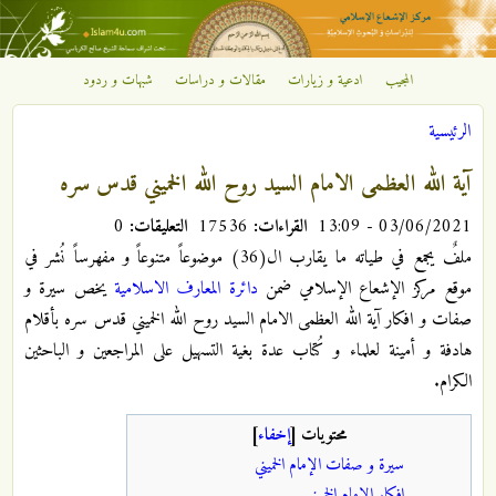
تجاوز إلى المحتوى الرئيسي
المجيب
ادعية و زيارات
مقالات و دراسات
شبهات و ردود
مركز
الرئيسية
الإشعاع
أنت هنا
آية الله العظمى الامام السيد روح الله الخميني قدس سره
الإسلامي
03/06/2021 - 13:09
القراءات:
17536
التعليقات:
0
ملفٌ يجمع في طياته ما يقارب ال(36) موضوعاً متنوعاً و مفهرساً نُشر في
موقع مركز الإشعاع الإسلامي ضمن
دائرة المعارف الاسلامية
يخص سيرة و
صفات و افكار آية الله العظمى الامام السيد روح الله الخميني قدس سره بأقلام
هادفة و أمينة لعلماء و كُتاب عدة بغية التسهيل على المراجعين و الباحثين
الكرام.
محتويات
[
إخفاء
]
سيرة و صفات الإمام الخميني
افكار الإمام الخميني