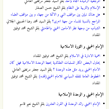
المرجعية الرشيدة اتجاه واحد
بقلم السيد جعفر مرتضى العاملي
الإسلام والتربية على النظام
بقلم الشيخ حسن الصفار
هل هناك تباين بين مواقف النبي و الائمة من جهة، و بين مواقف العلماء
المراجع بالنسبة للنساء من جهة اخرى؟
بقلم السيد محمد رضا الحسيني الجلالي
الشباب من وجهة نظر الامامين الخميني والخامنئي
بقلم الشيخ محمد توفيق
المقداد
الإمام الخميني و الثورة الاسلامية
اهمية الادارة في الاسلام
بقلم الشيخ محمد توفيق المقداد
يحاول البعض انكار المسلمات العقائدية بحجة الوحدة الاسلامية فهل كان
الامام الخميني يريد مثل هذه الوحدة ؟
بقلم السيد جعفر مرتضى العاملي
الخطوط العامة للفقه السياسي للامام الخميني(قده)
بقلم الشيخ محمد توفيق
المقداد
الإمام الخميني و الوحدة الإسلامية
الإمام الخميني رائد الوحدة في القرن العشرين
بقلم الشيخ نعيم قاسم