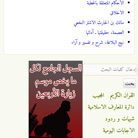
الأحكام المتعلقة بالخطبة
الاخلاق
مالك بن الحارث الاشتر النخعي
العصمة، حقيقتها ـ أدلتها
نهج البلاغة، شرح و تفسير و آراء
‏إدخال كلمات البحث ‏
القران الكريم
المجيب
دائرة المعارف الاسلامية
شبهات و ردود
الاجابات اليومية