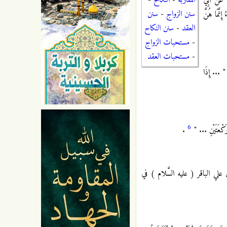
المقاربة
-
النكاح
-
عَنْ أَبِي
سنن الزواج
-
سنن
ِنَّمَا هُنَّ
العقد
-
سنن النكاح
-
مستحبات الزواج
-
مستحبات العقد
.. إِذَا
6
َتَيْنِ ... "
.
لي الباقر ( عليه السَّلام ) في