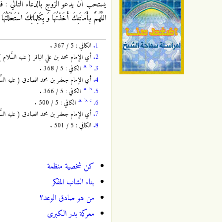
يُستحب أن يدعو الزوج بالدعاء التالي : فَعَنْ أَب
اللَّهُمَّ بِأَمَانَتِكَ أَخَذْتُهَا وَ بِكَلِمَاتِكَ اسْتَحْلَلْ
1.
الكافي : 5 / 367 .
2.
أي الإمام محمد بن علي الباقر ( عليه السَّلا
a.
b.
3.
الكافي : 5 / 368 .
4.
أي الإمام جعفر بن محمد الصادق ( عليه السّ
a.
b.
5.
الكافي : 5 / 366 .
a.
b.
c.
6.
الكافي : 5 / 500 .
7.
أي الإمام جعفر بن محمد الصادق ( عليه السّ
8.
الكافي : 5 / 501 .
كن شخصية منظمة
بناء الشاب المفكر
من هو صادق الوعد؟
معركة بدر الكبرى