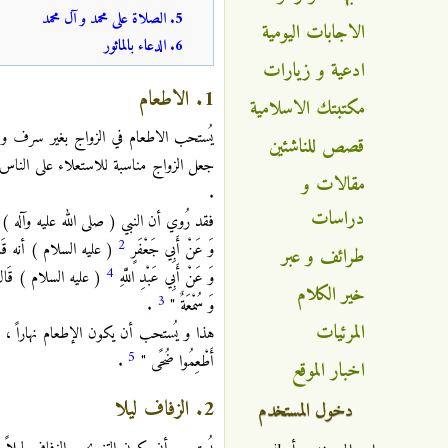
5. الصلاة على محمد و آل محمد
الاجابات اليومية
6. الدعاء بالماثور
ادعية و زيارات
1. الاطعام
مكتبتك الاسلامية
يُستحب الاطعام في الزواج بغير سرف و ل
قصص للناشئين
جعل الزواج مناسبة للاستعلاء على الناس 
مقالات و
.
دراسات
فقد رُوي أن النبي ( صلى الله عليه وآله ) قَالَ : " إ
2
وَ عَنْ أَبِي جَعْفَرٍ
( عليه السلام ) أنه قَالَ : " الْ
طرائف و عبر
4
وَ عَنْ أَبِي عَبْدِ اللَّهِ
( عليه السلام ) قَالَ : قَا
خير الكلام
3
وَ سُمْعَةٌ "
.
المرئيات
هذا و يُستحب أن يكون الإطعام نهاراً ، فقد ر
5
أَطْعِمُوا ضُحًى "
.
اخبار الموقع
2. الزفاف ليلا
دخول المستخدم