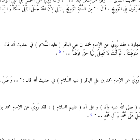
لسابق : " زُفُّوا عَرَائِسَكُمْ لَيْلًا ... " ، و لما رُوِيَ عَنِ الْحَسَنِ بْنِ عَلِيٍّ الْوَشَّاءِ 
 فِي التَّزْوِيجِ ، قَالَ : " مِنَ السُّنَّةِ التَّزْوِيجُ بِاللَّيْلِ لِأَنَّ اللَّهَ جَعَلَ اللَّيْلَ سَكَناً وَ النِّسَاءُ إ
 ، فقد رُوِيَ عن الإمام محمد بن علي الباقر ( عليه السَّلام ) في حديث أنه قال : " .
6
ُتَوَضِّئَةً ، ثُمَّ أَنْتَ لَا تَصِلُ إِلَيْهَا حَتَّى تَوَضَّأَ ... "
.
 عن الإمام محمد بن علي الباقر ( عليه السَّلام ) في حديث أنه قال : " ... وَ صَلِّ رَكْع
( صلى الله عليه وآله ) و على آله ( عليهم السلام ) ، فقد رُوِيَ عن الإمام محمد بن ع
6
َى مُحَمَّدٍ وَ آلِ مُحَمَّدٍ ... "
.