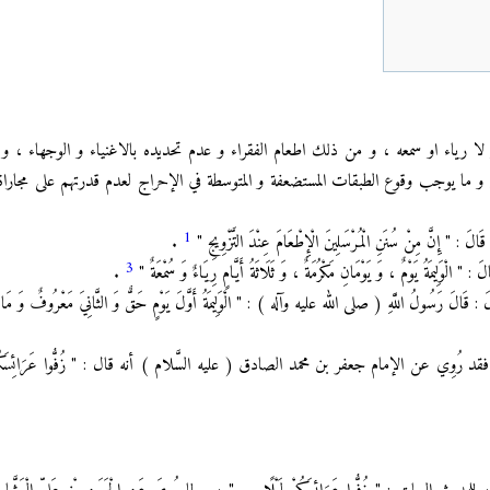
ا رياء او سمعه ، و من ذلك اطعام الفقراء و عدم تحديده بالاغنياء و الوجهاء ، و
و ما يوجب وقوع الطبقات المستضعفة و المتوسطة في الإحراج لعدم قدرتهم على مجاراة 
1
ِنَّ مِنْ سُنَنِ الْمُرْسَلِينَ الْإِطْعَامَ عِنْدَ التَّزْوِيجِ "
.
3
وَلِيمَةُ يَوْمٌ ، وَ يَوْمَانِ مَكْرُمَةٌ ، وَ ثَلَاثَةُ أَيَّامٍ رِيَاءٌ وَ سُمْعَةٌ "
.
لَ رَسُولُ اللَّهِ ( صلى الله عليه وآله ) : " الْوَلِيمَةُ أَوَّلَ يَوْمٍ حَقٌّ وَ الثَّانِيَ مَعْرُوفٌ وَ مَا زَ
ُوِي عن الإمام جعفر بن محمد الصادق ( عليه السَّلام ) أنه قال : " زُفُّوا عَرَائِسَكُمْ ل