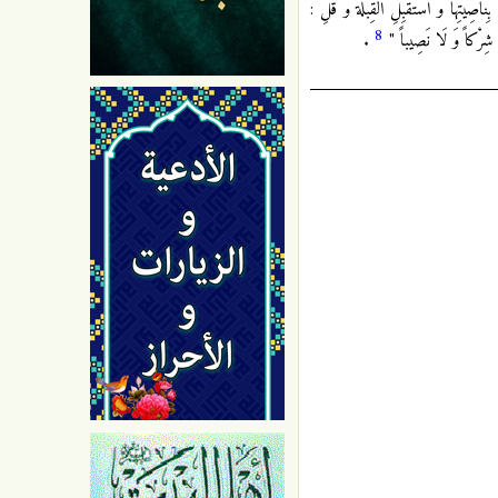
َتِهَا وَ اسْتَقْبِلِ الْقِبْلَةَ وَ قُلِ :
8
ِيهِ شِرْكاً وَ لَا نَصِيباً "
.