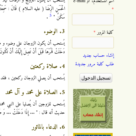
يُستحب أن يكون التزويج و الزفاف ليلاً ، للحديث ا
‏اسم المستخدم، أو e-mail
الْحَسَنِ الرِّضَا ( عليه السلام ) قَالَ : سَمِعْتُهُ يَقُولُ
*
5
سَكَنٌ "
.
3. الوضوء
‏كلمة المرور ‏
*
يُستحب أن يكون الزوجان على وضوء و طهارة
دَخَلَتْ فَمُرْهَا قَبْلَ أَنْ تَصِلَ إِلَيْكَ أَنْ تَكُونَ م
إنشاء حساب جديد
طلب كلمة مرور جديدة
4. صلاة ركعتين
يُستحب أن يصلي الزوجان ركعتين ، فقد رُوِيَ
5. الصلاة على محمد و آل محمد
يُستحب للزوجين أن يُصليا على النبي محمد 
حديث أنه قال : " ... إِذَا دَخَلَتْ ... وَ صَلِّ عَل
6. الدعاء بالماثور