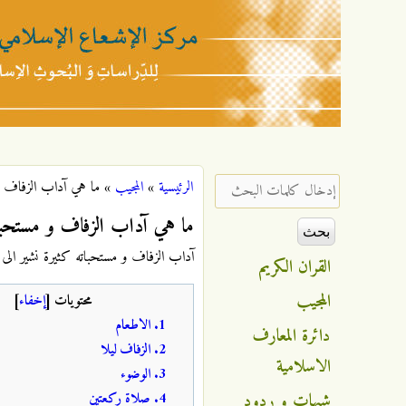
مركز
الإشعاع
‏إدخال كلمات البحث ‏
الرئيسية
»
المجيب
»
ما هي آداب الزفاف و
أنت هنا
الإسلامي
ما هي آداب الزفاف و مستحبا
آداب الزفاف و مستحباته كثيرة نشير الى أ
القران الكريم
المجيب
محتويات
[
إخفاء
]
1. الاطعام
دائرة المعارف
2. الزفاف ليلا
الاسلامية
3. الوضوء
شبهات و ردود
4. صلاة ركعتين