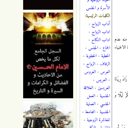
الحياة الزوجية و
الأسرة و الجنس
الكلمات الرئيسية:
آداب الزواج
-
اداب الزواج
-
 منه عدم
اداب النكاح
-
الاغنياء
الجماع
-
الجنس
-
الخطبة
-
الخطوبة
-
الزفاف
-
الزواج
-
العرس
-
العروس
ادَ رِيَاءٌ
-
العريس
-
العريسين
-
العلاقة
َيْلًا وَ
الجنسية
-
العمل
الجنسي
-
العملية
الجنسية
-
المجامعة
-
المعاشرة الزوجية
-