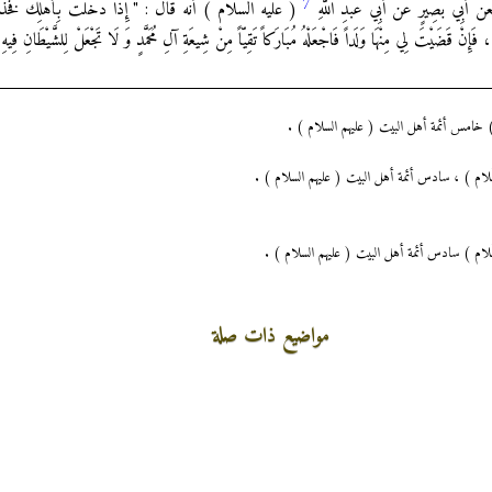
7
ِي بَصِيرٍ عَنْ أَبِي عَبْدِ اللَّهِ
( عليه السلام ) أنه قَالَ : " إِذَا دَخَلْتَ بِأَهْلِكَ فَخُذْ بِنَاصِي
تُهَا ، فَإِنْ قَضَيْتَ لِي مِنْهَا وَلَداً فَاجْعَلْهُ مُبَارَكاً تَقِيّاً مِنْ شِيعَةِ آلِ مُحَمَّدٍ وَ لَا تَجْعَلْ لِلشَّيْطَانِ ف
م ) خامس أئمة أهل البيت ( عليهم السلام ) .
َلام ) ، سادس أئمة أهل البيت ( عليهم السلام ) .
َلام ) سادس أئمة أهل البيت ( عليهم السلام ) .
مواضيع ذات صلة