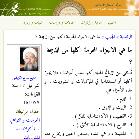
تجاوز إلى المحتوى الرئيسي
المجيب
ادعية و زيارات
مقالات و دراسات
شبهات و ردود
مركز
الرئيسية
»
المجيب
»
ما هي الاجزاء المحرمة اكلها من الذبيحة ؟
الإشعاع
أنت هنا
ما هي الاجزاء المحرمة اكلها من الذبيحة
الإسلامي
؟
تُستثنى من الذبائح المحللة أكلها بعض أجزائها ، فلا يجوز
الشيخ صالح الكرباسي
أكلها أو استخدامها في المؤكولات و المشروبات ، و
نشر قبل 17 سنة
هذه الأجزاء هي :
القراءات:
1- الدم .
161099
2- الروث و الذرق .
حقول مرتبطة:
3- القضيب ( الآلة التناسلية للذكر ) .
المحرمات و النواهي
4- الفرج ( الآلة التناسلية للأنثى ) .
-
المأكولات و
5- المشيمة ، و هي غشاء يصحب الجنين و يخرج معه
المشروبات
-