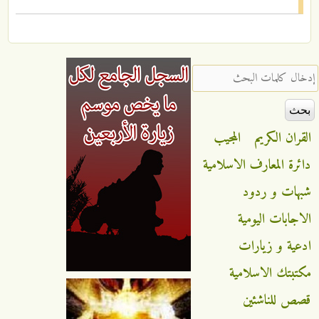
‏إدخال كلمات البحث ‏
القران الكريم
المجيب
دائرة المعارف الاسلامية
شبهات و ردود
الاجابات اليومية
ادعية و زيارات
مكتبتك الاسلامية
قصص للناشئين