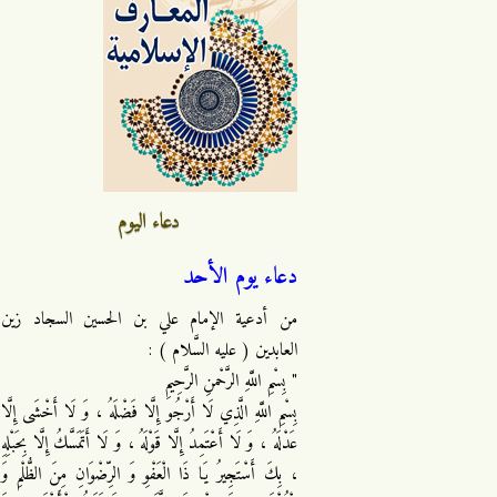
دعاء اليوم
دعاء يوم الأحد
من أدعية الإمام علي بن الحسين السجاد زين
العابدين ( عليه السَّلام ) :
" بِسْمِ اللَّهِ الرَّحْمنِ الرَّحِيمِ
بِسْمِ اللَّهِ الَّذِي لَا أَرْجُو إِلَّا فَضْلَهُ ، وَ لَا أَخْشَى إِلَّا
عَدْلَهُ ، وَ لَا أَعْتَمِدُ إِلَّا قَوْلَهُ ، وَ لَا أَتَمَسَّكُ إِلَّا بِحَبْلِهِ
، بِكَ أَسْتَجِيرُ يَا ذَا الْعَفْوِ وَ الرِّضْوَانِ مِنَ الظُّلْمِ وَ