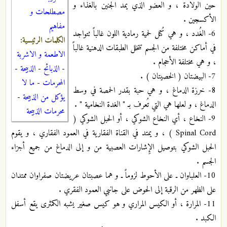
حين الولادة ، و العضو الذي يمد الجنين بالغذاء و
مصطلحات و
الأكسجين .
مفاهيم
6- الغُدد ، و هي كُتل لحمية رمادية اللون غالباً تتواجد
الكلمات الرئيسية:
في أماكن مختلفة من الجسم تتخلل الطبقات الدهنية غالباً
الاطعمة و الاشربة
، و هي مختلفة الأحجام .
-
الذبائح
-
الذبيحة
-
7- البيضتان ( الخصيتان ) .
المحرمات
-
ما لا
8- خرزة الدماغ ، و هي حبة بقدر الحمصة في وسط
يؤكل من الذبيحة
-
الدماغ ، و لعلها هي التي تُعرف بـ " الغدة النخامية " .
محرمات الذبيحة
9- النخاع ، أي النخاع الشوكي ، أو الحبل الشوكي (
Spinal Cord ) ، و يمتد في القناة الفقارية في العمود الفقاري ، و يقوم
الحبل الشوكي بتوصيل الإِشارات العصبية من و إلى الدماغ من جميع أجزاء
الجسم .
10- العلباوان ـ على الأحوط لزوماً ـ و هما عصبتان عريضتان صفراوان ممتدان
على الظهر من الرقبة إلى الحوض على جانبي العمود الفقري .
11- المرارة ، أو الكيس المراري و هو كيس صغير يشبه الكمثرى يقع أسفل
الكبد .