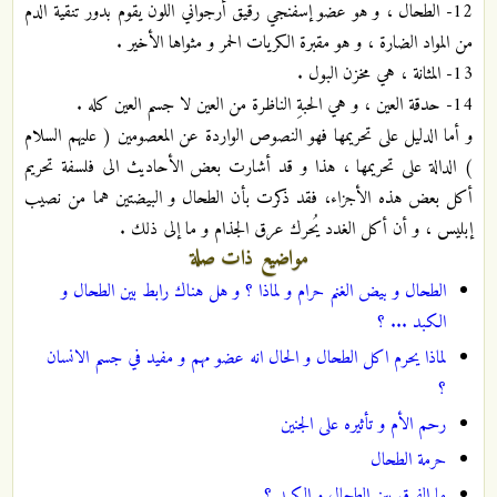
12- الطحال ، و هو عضو إسفنجي رقيق أرجواني اللون يقوم بدور تنقية الدم
من المواد الضارة ، و هو مقبرة الكريات الحمر و مثواها الأخير .
13- المثانة ، هي مخزن البول .
14- حدقة العين ، و هي الحبةِ الناظرة من العين لا جسم العين كله .
و أما الدليل على تحريمها فهو النصوص الواردة عن المعصومين ( عليهم السلام
) الدالة على تحريمها ، هذا و قد أشارت بعض الأحاديث الى فلسفة تحريم
أكل بعض هذه الأجزاء، فقد ذكرت بأن الطحال و البيضتين هما من نصيب
إبليس ، و أن أكل الغدد يُحرك عرق الجذام و ما إلى ذلك .
مواضيع ذات صلة
الطحال و بيض الغنم حرام و لماذا ؟ و هل هناك رابط بين الطحال و
الكبد ... ؟
لماذا يحرم اكل الطحال و الحال انه عضو مهم و مفيد في جسم الانسان
؟
رحم الأم و تأثيره على الجنين
حرمة الطحال
ما الفرق بين الطحال و الكبد ؟