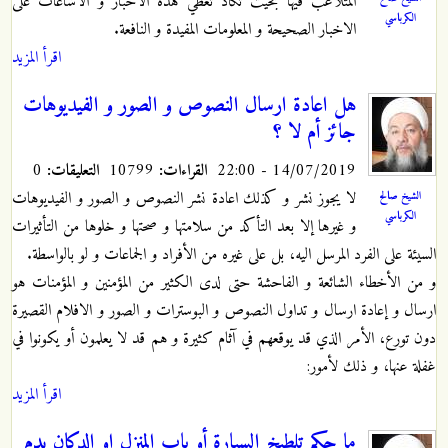
المتلاعب فيها بحيث تكاد تغطي هذه الاخبار و الاشاعات على
الكرباسي
الاخبار الصحيحة و المعلومات المفيدة و النافعة.
اقرأ المزيد
هل اعادة ارسال النصوص و الصور و الفيديوهات
جائز أم لا ؟
14/07/2019 - 22:00
القراءات:
10799
التعليقات:
0
لا يجوز نشر و كذلك اعادة نشر النصوص و الصور و الفيديوهات
الشيخ صالح
الكرباسي
و غيرها إلا بعد التأكد من سلامتها و صحتها و خلوها من التأثيرات
السيئة على الفرد المرسل اليه، بل على غيره من الأفراد و الجماعات و لو بالواسطة.
و من الأخطاء الشائعة و الفاحشة حتى لدى الكثير من المؤمنين و المؤمنات هو
ارسال و إعادة ارسال و تداول النصوص و البوسترات و الصور و الافلام القصيرة
دون تورع، الأمر الذي قد يوقعهم في آثام كثيرة و هم قد لا يعلمون أو يكونوا في
غفلة عنها، و ذلك لأمور:
اقرأ المزيد
ما حكم تلطيخ السيارة أو باب المنزل او الدكان بدم