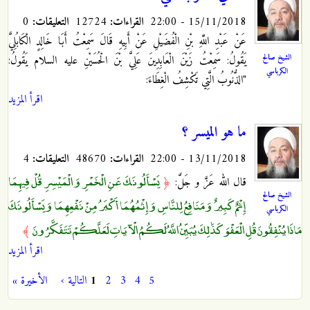
15/11/2018 - 22:00
القراءات:
12724
التعليقات:
0
عَنْ عَبْدِ اللَّهِ بْنِ الْفُضَيْلِ عَنْ أَبِيهِ قَالَ سَمِعْتُ أَبَا خَالِدٍ الْكَابُلِيَّ
الشيخ صالح
يَقُولُ: سَمِعْتُ زَيْنَ الْعَابِدِينَ عَلِيَّ بْنَ الْحُسَيْنِ عليه السلام يَقُولُ‏:
الكرباسي
"الذُّنُوبُ الَّتِي تَكْشِفُ الْغِطَاءَ:
اقرأ المزيد
ما هو الميسر ؟
13/11/2018 - 22:00
القراءات:
48670
التعليقات:
4
يَسْأَلُونَكَ عَنِ الْخَمْرِ وَالْمَيْسِرِ قُلْ فِيهِمَا
قال الله عَزَّ و جَلَّ:
﴿
الشيخ صالح
إِثْمٌ كَبِيرٌ وَمَنَافِعُ لِلنَّاسِ وَإِثْمُهُمَا أَكْبَرُ مِنْ نَفْعِهِمَا وَيَسْأَلُونَكَ
الكرباسي
مَاذَا يُنْفِقُونَ قُلِ الْعَفْوَ كَذَٰلِكَ يُبَيِّنُ اللَّهُ لَكُمُ الْآيَاتِ لَعَلَّكُمْ تَتَفَكَّرُونَ
﴾
اقرأ المزيد
5
4
3
2
1
التالية ›
الأخيرة »
الصفحات