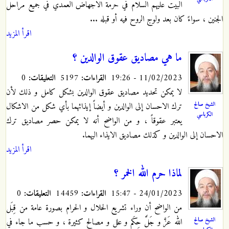
البيت عليهم السلام في حرمة الاجهاض العمدي في جميع مراحل
الجنين ، سواءً كان بعد ولوج الروح فيه أو قبله ...
اقرأ المزيد
ما هي مصاديق عقوق الوالدين ؟
11/02/2023 - 19:26
القراءات:
5197
التعليقات:
0
لا يمكن تحديد مصاديق عقوق الوالدين بشكل كامل و ذلك لأن
الشيخ صالح
ترك الاحسان إلى الوالدين و أيضاً إيذائهما بأي شكل من الاشكال
الكرباسي
يعتبر عقوقاً ، و من الواضح أنه لا يمكن حصر مصاديق ترك
الاحسان إلى الوالدين و كذلك مصاديق الايذاء اليهما.
اقرأ المزيد
لماذا حرم الله الخمر ؟
24/01/2023 - 15:47
القراءات:
14459
التعليقات:
0
من الواضح أن وراء تشريع الحلال و الحرام بصورة عامة من قِبَل
الشيخ صالح
الله عَزَّ و جَلَّ حِكَم و علل و مصالح كثيرة ، و حسب ما جاء في