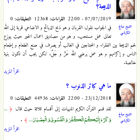
الذبيحة؟
07/07/2019 - 22:00
القراءات:
12368
التعليقات:
0
في الجواب نقول: القربان و هو ذبح الذبائح و الاضاحي قربة إلى الله
الشيخ صالح
الكرباسي
تعالى عمل مستحب، و هو من مصاديق اعمال الخير حيث يوزع
لحم الذبيحة بين الفقراء و المحتاجين في الغالب أو يصرف في صنع الطعام و إطعام
الناس و إكرامهم و هو عمل يرضي الله عَزَّ و جَلَّ، لكن يجب أن تكون بنية
خالصة.
اقرأ المزيد
ما هي كبائر الذنوب ؟
23/12/2018 - 22:00
القراءات:
44936
التعليقات:
0
...
لقد قسم القرآن الكريم المنهيات إلى أقسام ثلاثة حيث قال:
﴿
الشيخ صالح
وَكَرَّهَ إِلَيْكُمُ الْكُفْرَ وَالْفُسُوقَ وَالْعِصْيَانَ ...
.
﴾
الكرباسي
اقرأ المزيد