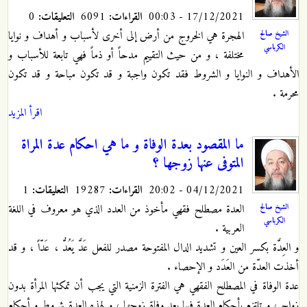
17/12/2021 - 00:03
القراءات:
6091
التعليقات:
0
الهجرة هي الخروج من أرض إلى أخرى لأسباب و أهداف و نوايا
الشيخ صالح
الكرباسي
مختلفة ، و من حيث التقييم مدحاً أو ذماً فهي تابعة للأسباب و
الأهداف و النوايا و الشروط فقد تكون واجبة و قد تكون مباحة و قد تكون
محرمة .
اقرأ المزيد
ما المقصود بعدة الوفاة و ما هي احكام عدة المراة
المتوفى عنها زوجها ؟
04/12/2021 - 20:02
القراءات:
19287
التعليقات:
1
العدة مصطلح فقهي مأخوذ من العدد الذي هو معروف في اللغة
الشيخ صالح
الكرباسي
العربية .
و العِدَّة بكسر العين و تشديد الدال المفتوحة مصدر للفعل عَدَّ يَعُدُّ ، عَدّاً ، و قد
أخذت العدّة من العَدَد و الإحصاء .
عدة الوفاة في المصطلح الفقهي هي الفترة الزمنية التي يجب أن تمكثها المرأة بدون
زواج ، و تلتزم بأحكام العدة فيها بعد وفاة زوجها ، و لهذه العدة شروط و أحكام