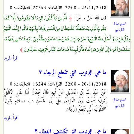
25/11/2018 - 22:00
القراءات:
27363
التعليقات:
0
الَّذِينَ يَأْكُلُونَ الرِّبَا لَا يَقُومُونَ إِلَّا كَمَا
قال الله عَزَّ و جَلَّ:
﴿
الشيخ صالح
يَقُومُ الَّذِي يَتَخَبَّطُهُ الشَّيْطَانُ مِنَ الْمَسِّ ذَٰلِكَ بِأَنَّهُمْ قَالُوا إِنَّمَا الْبَيْعُ
الكرباسي
مِثْلُ الرِّبَا وَأَحَلَّ اللَّهُ الْبَيْعَ وَحَرَّمَ الرِّبَا فَمَنْ جَاءَهُ مَوْعِظَةٌ مِنْ رَبِّهِ فَانْتَهَىٰ فَلَهُ مَا
سَلَفَ وَأَمْرُهُ إِلَى اللَّهِ وَمَنْ عَادَ فَأُولَٰئِكَ أَصْحَابُ النَّارِ هُمْ فِيهَا خَالِدُونَ
﴾
اقرأ المزيد
ما هي الذنوب التي تقطع الرجاء ؟
20/11/2018 - 22:00
القراءات:
13244
التعليقات:
0
عَنْ عَبْدِ اللَّهِ بْنِ الْفُضَيْلِ عَنْ أَبِيهِ قَالَ سَمِعْتُ أَبَا خَالِدٍ الْكَابُلِيَّ
الشيخ صالح
يَقُولُ: سَمِعْتُ زَيْنَ الْعَابِدِينَ عَلِيَّ بْنَ الْحُسَيْنِ عليه السلام يَقُولُ‏:
الكرباسي
"الذُّنُوبُ الَّتِي تَقْطَعُ الرَّجَاءَ:
اقرأ المزيد
ما هي الذنوب التي تكشف الغطاء ؟