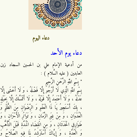
دعاء اليوم
دعاء يوم الأحد
من أدعية الإمام علي بن الحسين السجاد زين
العابدين ( عليه السَّلام ) :
" بِسْمِ اللَّهِ الرَّحْمنِ الرَّحِيمِ
بِسْمِ اللَّهِ الَّذِي لَا أَرْجُو إِلَّا فَضْلَهُ ، وَ لَا أَخْشَى إِلَّا
عَدْلَهُ ، وَ لَا أَعْتَمِدُ إِلَّا قَوْلَهُ ، وَ لَا أَتَمَسَّكُ إِلَّا بِحَبْلِهِ
، بِكَ أَسْتَجِيرُ يَا ذَا الْعَفْوِ وَ الرِّضْوَانِ مِنَ الظُّلْمِ وَ
الْعُدْوَانِ ، وَ مِنْ غِيَرِ الزَّمَانِ ، وَ تَوَاتُرِ الْأَحْزَانِ ، وَ
طَوَارِقِ الْحَدَثَانِ ، وَ مِنِ انْقِضَاءِ الْمُدَّةِ قَبْلَ التَّأَهُّبِ
وَ الْعُدَّةِ ، وَ إِيَّاكَ أَسْتَرْشِدُ لِمَا فِيهِ الصَّلَاحُ وَ