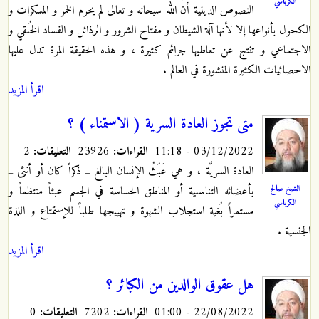
الكرباسي
النصوص الدينية أن الله سبحانه و تعالى لم يحرم الخمر و المسكرات و
الكحول بأنواعها إلا لأنها آلة الشيطان و مفتاح الشرور و الرذائل و الفساد الخُلقي و
الاجتماعي و تنتج عن تعاطيها جرائم كثيرة ، و هذه الحقيقة المرة تدل عليها
الاحصائيات الكثيرة المنشورة في العالم .
اقرأ المزيد
متى تجوز العادة السرية ( الاستمناء ) ؟
03/12/2022 - 11:18
القراءات:
23926
التعليقات:
2
العادة السريَّة
، و هي عَبَثُ الإنسان البالغ ــ ذكراً كان أو أنثى ــ
الشيخ صالح
بأعضائه التناسلية أو المناطق الحساسة في الجسم عبثاً منتظماً و
الكرباسي
مستمراً بُغية استجلاب الشهوة و تهييجها طلباً للإستمتاع و اللذة
الجنسية .
اقرأ المزيد
هل عقوق الوالدين من الكبائر ؟
22/08/2022 - 01:00
القراءات:
7202
التعليقات:
0