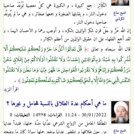
الكَبَائِر : جمع كبيرة ، و الكبيرة هي كلُ معصية تُوُعِّدَ صاحبها
الشيخ صالح
دخول النار ، و يقابلها الصغيرة و جمعها صغائر ، و هي ما لم يُتَوعَّد
الكرباسي
صاحبها دخول النار .
إن الله عَزَّ و جَلَّ قرن شكر الوالدين بشكره ، و أوجب برهما و الاحسان اليهما ، و
لقد أجمع الفقهاء على ان عقوق الوالدين من أعظم الكبائر .
قُلْ تَعَالَوْا أَتْلُ مَا حَرَّمَ رَبُّكُمْ عَلَيْكُمْ أَلَّا
قال الله سبحانه و تعالى :
﴿
تُشْرِكُوا بِهِ شَيْئًا وَبِالْوَالِدَيْنِ إِحْسَانًا وَلَا تَقْتُلُوا أَوْلَادَكُمْ مِنْ إِمْلَاقٍ نَحْنُ
نَرْزُقُكُمْ وَإِيَّاهُمْ وَلَا تَقْرَبُوا الْفَوَاحِشَ مَا ظَهَرَ مِنْهَا وَمَا بَطَنَ وَلَا تَقْتُلُوا
النَّفْسَ الَّتِي حَرَّمَ اللَّهُ إِلَّا بِالْحَقِّ ذَٰلِكُمْ وَصَّاكُمْ بِهِ لَعَلَّكُمْ تَعْقِلُونَ
.
﴾
اقرأ المزيد
ما هي أحكام عدة الطلاق بالنسبة للحامل و غيرها ؟
30/01/2022 - 11:24
القراءات:
14998
التعليقات:
0
المطلّقة الحامل من الزواج الشرعي عدّتها مدّة حملها، فتبدأ عدتها
الشيخ صالح
من حين طلاقها و تنقضي عدتها بوضع حملها سواءً كان ما وضعته