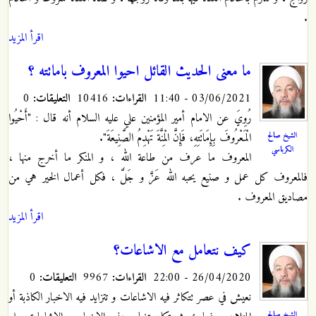
.
اقرأ المزيد
ما معنى الحديث القائل احيوا المعروف باماتته ؟
03/06/2021 - 11:40
القراءات:
10416
التعليقات:
0
رُوِيَ عن الامام أمير المؤمنين علي عليه السلام أنه قال : "أَحْيُوا
الشيخ صالح
الْمَعْرُوفَ بِإِمَاتَتِهِ، فَإِنَّ الْمِنَّةَ تَهْدِمُ الصَّنِيعَةَ".
الكرباسي
المعروف ما عرف من طاعة الله ، و المنكر ما أخرج منها ،
فالمعروف كل عمل و صنيع يحبه الله عَزَّ و جَلَّ ، فكل أعمال الخير هي من
مصاديق المعروف .
اقرأ المزيد
كيف نتعامل مع الاشاعات؟
26/04/2020 - 22:00
القراءات:
9967
التعليقات:
0
نعيش في عصر تتكاثر فيه الاشاعات و تتزايد فيه الاخبار الكاذبة أو
الشيخ صالح