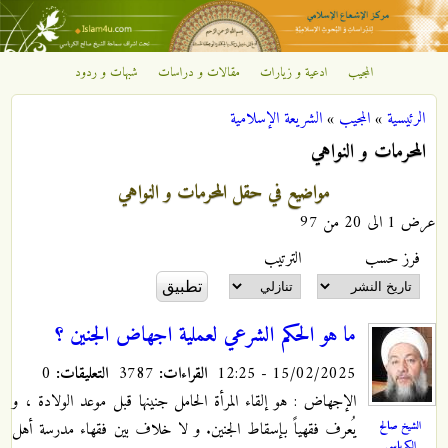
تجاوز إلى المحتوى الرئيسي
المجيب
ادعية و زيارات
مقالات و دراسات
شبهات و ردود
مركز
الرئيسية
»
المجيب
»
الشريعة الإسلامية
الإشعاع
أنت هنا
المحرمات و النواهي
الإسلامي
مواضيع في حقل المحرمات و النواهي
عرض 1 الى 20 من 97
‏فرز حسب ‏
‏الترتيب ‏
ما هو الحكم الشرعي لعملية اجهاض الجنين ؟
15/02/2025 - 12:25
القراءات:
3787
التعليقات:
0
الإجهاض : هو إلقاء المرأة الحامل جنينها قبل موعد الولادة ، و
الشيخ صالح
يُعرف فقهياً بإسقاط الجنين. و لا خلاف بين فقهاء مدرسة أهل
الكرباسي