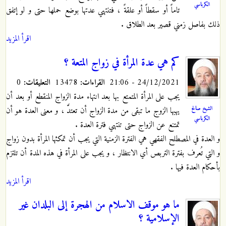
الكرباسي
تاماً أو سقطاً أو علقةً ، فتنتهي عدتها بوضع حملها حتى و لو إتفق
ذلك بفاصل زمني قصير بعد الطلاق .
اقرأ المزيد
كم هي عدة المرأة في زواج المتعة ؟
24/12/2021 - 21:06
القراءات:
13478
التعليقات:
0
يجب على المرأة المتمتع بها بعد انتهاء مدة الزواج المنقطع أو بعد أن
الشيخ صالح
يهبها الزوج ما تبقى من مدة الزواج أن تعتدَّ ، و معنى العدة هو أن
الكرباسي
تمتنع عن الزواج حتى تنتهي فترة العدة .
و العدة في المصطلح الفقهي هي الفترة الزمنية التي يجب أن تمكثها المرأة بدون زواج
و التي تُعرف بفترة التربص أي الانتظار ، و يجب على المرأة في هذه المدة أن تلتزم
بأحكام العدة فيها .
اقرأ المزيد
ما هو موقف الاسلام من الهجرة إلى البلدان غير
الإسلامية ؟