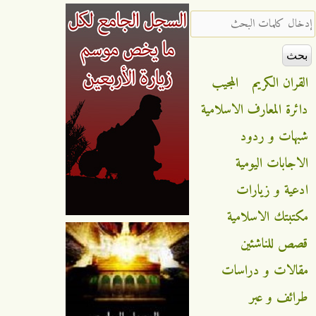
‏إدخال كلمات البحث ‏
القران الكريم
المجيب
دائرة المعارف الاسلامية
شبهات و ردود
الاجابات اليومية
ادعية و زيارات
مكتبتك الاسلامية
قصص للناشئين
مقالات و دراسات
طرائف و عبر