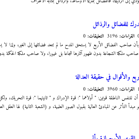
ؤدي إلى الرذيلة، فالفضائل بمنزلة الأوساط، والرذائل بمثابة الأطراف
درك للفضائل والرذائل
القراءات:
3196
التعليقات:
0
ن صاحب الفضائل الأربع لا يستحق المدح ما لم تتعد فضائلها إلى الغير، ولذا لا
ا صاحب ملكة الشجاعة بدون ظهور آثارها شجاعا بل غيورا، ولا صاحب ملكة الحكمة بدو
ع والأقوال في حقيقة العدالة
القراءات:
3960
التعليقات:
0
أن للنفس الناطقة قوتين: " أولاهما ": قوة الإدراك و " ثانيتهما ": قوة التحريك، ولكل
مبدأ التأثر عن المبادئ العالية بقبول الصور العلمية، و (الشعبة الثانية) لها العقل ا
لقوى الأربع لذة وألم