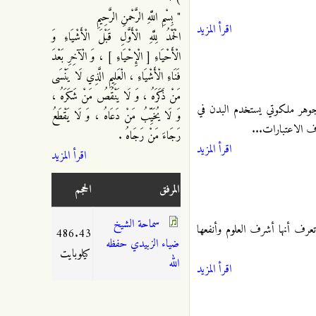
" بِسْمِ اللَّهِ الرَّحْمنِ الرَّحِيمِ
اقرأ المزيد
الْحَمْدُ لِلَّهِ الْأَوَّلِ قَبْلَ الْأَشْيَاءِ وَ
الْأَحْيَاءِ [ الْإِحْيَاءِ ] ، وَ الْآخِرِ بَعْدَ
فَنَاءِ الْأَشْيَاءِ ، الْعَلِيمِ الَّذِي لَا يَنْسَى
مَنْ ذَكَرَهُ ، وَ لَا يَنْقُصُ مَنْ شَكَرَهُ ،
 جوهر ملكوتي يستخدم البدن في
وَ لَا يُخَيِّبُ مَنْ دَعَاهُ ، وَ لَا يَقْطَعُ
اف الاعتبارات...
رَجَاءَ مَنْ رَجَاهُ .
اقرأ المزيد
اقرأ المزيد
المرفق
الحجم
سماحة الشيخ
تعرف أنها أشرف العلوم وأنفعها
486.43
ضياء الزبيدي حفظه
كيلوبايت
الله
اقرأ المزيد