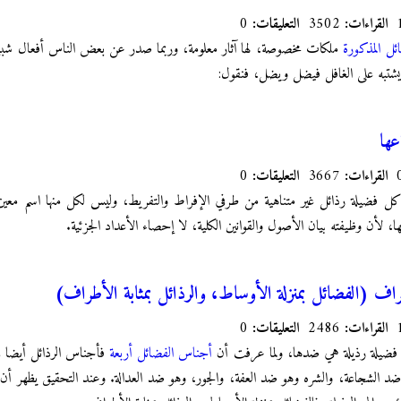
القراءات:
3502
التعليقات:
0
ئل المذكورة
ملكات مخصوصة، لها آثار معلومة، وربما صدر عن بعض الناس أفعال شبيهة
ا يشتبه على الغافل فيضل ويضل، فنقول:
عها
القراءات:
3667
التعليقات:
0
ء كل فضيلة رذائل غير متناهية من طرفي الإفراط والتفريط، وليس لكل منها اسم معين
لأن وظيفته بيان الأصول والقوانين الكلية، لا إحصاء الأعداد الجزئية.
ف (الفضائل بمنزلة الأوساط، والرذائل بمثابة الأطراف)
القراءات:
2486
التعليقات:
0
 فضيلة رذيلة هي ضدها، ولما عرفت أن
أجناس الفضائل أربعة
فأجناس الرذائل أيضا في
د الشجاعة، والشره وهو ضد العفة، والجور، وهو ضد العدالة. وعند التحقيق يظهر أن 