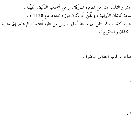
ني عشر و الثالث عشر من الهجرة المباركة ، و من أصحاب التآليف القيّمة .
 كاشان الايرانية ، و يُظَنّ أن يكون مولده بحدود عام 1128 ه .
 بمدينة كاشان ، ثم انتقل إلى مدينة أصفهان لينهل من علوم أعلامها ، ثم هاجر إلى مدين
ة كاشان و استقر بها .
ّ صاحب كتاب الحدائق الناضرة .
 .