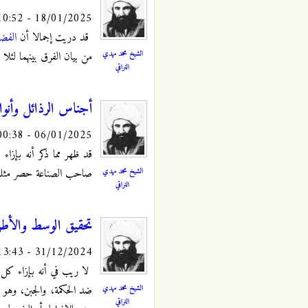
18/01/2025 - 10:52
قد دريت إجمالا أن
الفضا
الشيخ محمد مهدي
من بيان الفرق بينهما لئل
النراقي
أجناس الرذائل وأنوا
06/01/2025 - 00:38
قد ظهر مما ذكر أنه بإزا
الشيخ محمد مهدي
صاحب الصناعة حصر مثلها، 
النراقي
تحقيق الوسط والأطرا
31/12/2024 - 13:43
لا ريب في أنه بإزاء كل
الشيخ محمد مهدي
ضد الحكمة، والجبن، وهو ض
النراقي