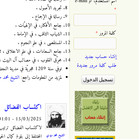
‏اسم المستخدم، أو e-mail
تجريد الأصول .
*
رسالة في الإجماع .
جامع الأفكار، في الإلهيّات .
‏كلمة المرور ‏
*
الشهاب الثاقب ، في الإمامة .
المستقصى ، في علم النجوم .
جامع السعادات ، في علم الاخلاق ، ثلا
إنشاء حساب جديد
محرِّق القلوب ، في مصائب آل البيت عل
طلب كلمة مرور جديدة
توفي سنة 1209 هجريّة في مدينة النجف الأشرف، و دُفن فيها .
لمزيد من المعلومات راجع:
الشيخ محمد 
اكتساب الفضائل
15/03/2025 - 01:01
لاكتساب الفضائل ترتيب ي
الشيخ محمد مهدي
المختلفة إلى بلوغ كمال ال