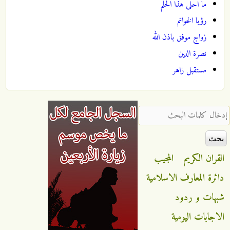
ما احلى هذا الحلم
رؤيا الخواتم
زواج موفق باذن الله
نصرة الدين
مستقبل زاهر
‏إدخال كلمات البحث ‏
القران الكريم
المجيب
دائرة المعارف الاسلامية
شبهات و ردود
الاجابات اليومية