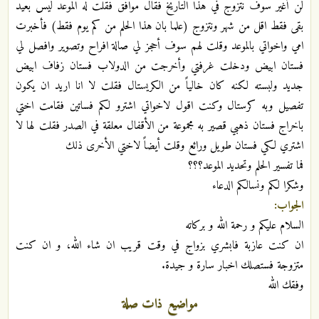
لن أغير سوف نتزوج في هذا التاريخ فقال موافق فقلت له الموعد ليس بعيد
بقى فقط اقل من شهر ونتزوج (علما بان هذا الحلم من كم يوم فقط) فأخبرت
امي واخواتي بالموعد وقلت لهم سوف أحجز لي صالة افراح وتصوير وافصل لي
فستان ابيض ودخلت غرفتي وأخرجت من الدولاب فستان زفاف ابيض
جديد ولبسته لكنه كان خالياً من الكريستال فقلت لا انا اريد ان يكون
تفصيل وبه كرستال وكنت اقول لاخواتي اشترو لكم فساتين فقامت اختي
باخراج فستان ذهبي قصير به مجموعة من الأقفال معلقة في الصدر فقلت لها لا
اشتري لكي فستان طويل ورائع وقلت أيضاً لاختي الأخرى ذلك
فما تفسير الحلم وتحديد الموعد؟؟؟
وشكرا لكم ونسالكم الدعاء
الجواب:
السلام عليكم و رحمة الله و بركاته
ان كنت عازبة فابشري بزواج في وقت قريب ان شاء الله، و ان كنت
متزوجة فستصلك اخبار سارة و جيدة.
وفقك الله
مواضيع ذات صلة