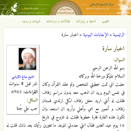
تجاوز إلى المحتوى الرئيسي
المجيب
ادعية و زيارات
مقالات و دراسات
شبهات و ردود
مركز
الرئيسية
»
الإجابات اليومية
»
اخبار سارة
الإشعاع
أنت هنا
اخبار سارة
الإسلامي
السوال:
بسم الله الرحمن الرحيم
السلام عليكم ورحمة الله وبركاته
الشيخ صالح الكرباسي
نشر قبل 8 سنوات
حلمت اني تمت خطبتي لشخص وتم عقد القرآن وكان
القراءات:
6965
في نفس اليوم يريد ان اذهب معه بدون مراسم زفاف
السائل:
فقلت له أنني اريد حفل زفاف لكي ارتدي فستان
حب علي جُنة
زفاف و أصور مع امي وأهلي وأريد ان استعد وان
تكون هذه الفترة فترة خطوبة فقلت له نتزوج في تاريخ
١٨ يوم عيد الغدير فقال انتي حددتي الموعد ما تغيرين رأيك بعد ذلك قلت له