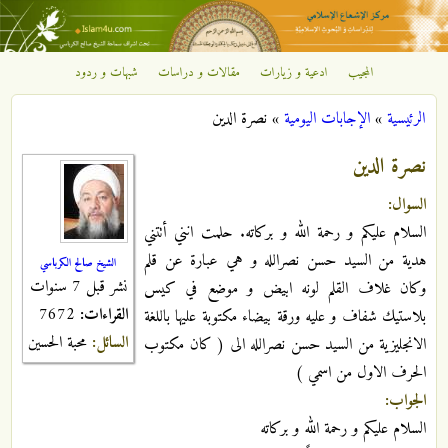
تجاوز إلى المحتوى الرئيسي
المجيب
ادعية و زيارات
مقالات و دراسات
شبهات و ردود
مركز
الرئيسية
»
الإجابات اليومية
»
نصرة الدين
الإشعاع
أنت هنا
نصرة الدين
الإسلامي
السوال:
السلام عليكم و رحمة الله و بركاته. حلمت انني أتتني
هدية من السيد حسن نصرالله و هي عبارة عن قلم
الشيخ صالح الكرباسي
نشر قبل 7 سنوات
وكان غلاف القلم لونه ابيض و موضع في كيس
القراءات:
7672
بلاستيك شفاف و عليه ورقة بيضاء مكتوبة عليها باللغة
السائل:
محبة الحسين
الانجليزية من السيد حسن نصرالله الى ( كان مكتوب
الحرف الاول من اسمي )
الجواب:
السلام عليكم و رحمة الله و بركاته