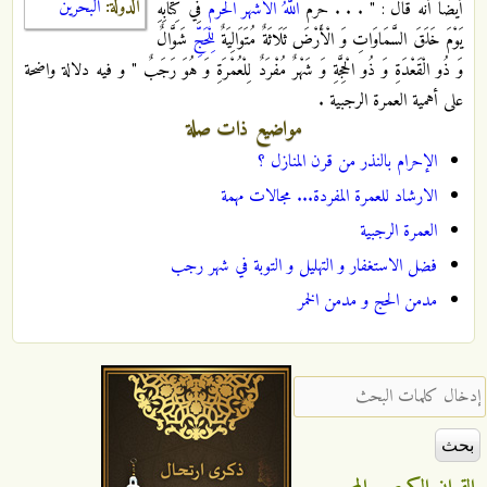
الدولة:
البحرين
أيضاً أنه قال : " . . . حَرَّمَ
اللَّهُ
الْأَشْهُرَ الْحُرُمَ
فِي كِتَابِهِ
يَوْمَ خَلَقَ السَّمَاوَاتِ وَ الْأَرْضَ ثَلَاثَةٌ مُتَوَالِيَةٌ
لِلْحَجِّ
شَوَّالٌ
وَ ذُو الْقَعْدَةِ وَ ذُو الْحِجَّةِ وَ شَهْرٌ مُفْرَدٌ لِلْعُمْرَةِ وَ هُوَ رَجَبٌ " و فيه دلالة واضحة
على أهمية العمرة الرجبية .
مواضيع ذات صلة
الإحرام بالنذر من قرن المنازل ؟
الارشاد للعمرة المفردة... مجالات مهمة
العمرة الرجبية
فضل الاستغفار و التهليل و التوبة في شهر رجب‌
مدمن الحج و مدمن الخمر
‏إدخال كلمات البحث ‏