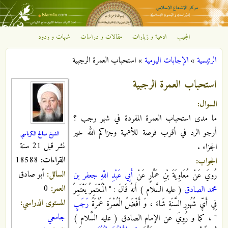
تجاوز إلى المحتوى الرئيسي
المجيب
ادعية و زيارات
مقالات و دراسات
شبهات و ردود
مركز
الرئيسية
»
الإجابات اليومية
»
استحباب العمرة الرجبية
الإشعاع
أنت هنا
استحباب العمرة الرجبية
الإسلامي
السوال:
ما مدى استحباب العمرة المفردة في شهر رجب ؟
أرجو الرد في أقرب فرصة للأهمية وجزاكم الله خير
الشيخ صالح الكرباسي
نشر قبل 21 سنة
الجزاء .
القراءات:
18588
الجواب:
السائل:
أبو صادق
رُويَ عَنْ مُعَاوِيَةَ بْنِ عَمَّارٍ عَنْ
أَبِي عَبْدِ اللَّهِ جعفر بن
العمر:
0
محمد الصادق
( عليه السَّلام ) أَنهُ قَالَ : " الْمُعْتَمِرُ يَعْتَمِرُ
المستوى الدراسي:
فِي أَيِّ شُهُورِ السَّنَةِ شَاءَ ، وَ أَفْضَلُ الْعُمْرَةِ عُمْرَةُ
رَجَبٍ
جامعي
" ، كما و رُوِيَ عن الإمام الصادق ( عليه السَّلام )