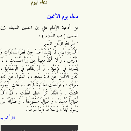
دعاء اليوم
دعاء يوم الاثنين
من أدعية الإمام علي بن الحسين السجاد زين
العابدين ( عليه السَّلام ) :
" بِسْمِ اللَّهِ الرَّحْمنِ الرَّحِيمِ
الْحَمْدُ لِلَّهِ الَّذِي لَمْ يُشْهِدْ أَحَداً حِينَ فَطَرَ السَّمَاوَاتِ وَ
الْأَرْضَ ، وَ لَا اتَّخَذَ مُعِيناً حِينَ بَرَأَ النَّسَمَاتِ ، لَمْ
يُشَارَكْ فِي الْإِلَهِيَّةِ ، وَ لَمْ يُظَاهَرْ فِي الْوَحْدَانِيَّةِ ،
كَلَّتِ الْأَلْسُنُ عَنْ غَايَةِ صِفَتِهِ ، وَ الْعُقُولُ عَنْ كُنْهِ
مَعْرِفَتِهِ ، وَ تَوَاضَعَتِ الْجَبَابِرَةُ لِهَيْبَتِهِ ، وَ عَنَتِ الْوُجُوهُ
لِخَشْيَتِهِ ، وَ انْقَادَ كُلُّ عَظِيمٍ لِعَظَمَتِهِ ، فَلَهُ الْحَمْدُ
مُتَوَاتِراً مُتَّسِقاً ، وَ مُتَوَالِياً مُسْتَوْسِقاً ، وَ صَلَوَاتُهُ عَلَى
رَسُولِهِ أَبَداً ، وَ سَلَامُهُ دَائِماً سَرْمَداً.
اقرأ المزيد