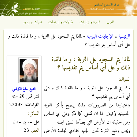
تجاوز إلى المحتوى الرئيسي
المجيب
ادعية و زيارات
مقالات و دراسات
شبهات و ردود
مركز
الرئيسية
»
الإجابات اليومية
»
لماذا يتم السجود على التربة ، و ما فائدة ذلك و
الإشعاع
أنت هنا
على أي أساس يتم تقديسها ؟
الإسلامي
لماذا يتم السجود على التربة ، و ما فائدة
ذلك و على أي أساس يتم تقديسها ؟
السوال:
لماذا يتم السجود على التربة ، و ما فائدة ذلك و على
الشيخ صالح الكرباسي
نشر قبل 20 سنة
أي أساس يتم تقديسها ؟
القراءات:
22038
واعتبارها من الضروريات ولماذا ينصح بأكل التربه
السائل:
الحسينيه وكيف لها ان تشفى كما ذكر وعلى اي اساس
على حسين حنان
وهل حقيقه ان الأرض التي يطـأها السني نجسه
العمر:
23
ويجب وضع الـتربة تحت الجبهه لتفادي نجاسة الأرض