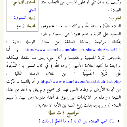
المستوى الدراسي:
وكيف للتربه ان تقي او تطهر الأرض من النجاسه عند
ثانوي
الصلاة .
الدولة:
السعودية
الجواب:
المدينة:
الدمام
السلام عليكم و رحمة الله و بركاته ، و بعد : بخصوص
السجود على التربة و عدم سجودنا على السجاد و غيره
يمكنك مراجعة إجابتنا السابقة من خلال الوصلة التالية :
http://www.islam4u.com/almojib_show.php?rid=514
و أما
بخصوص التربة الحسينية و تقديسها و أكل شيء يسير منها للشفاء فيمكنك
مراجعة ما كتبه العلامة الأميني ( رحمه الله ) في كتابه المُسمى بـ " السُّجُودُ
عَلى التُّربَةِ الحُسَيْنِيَّة " من خلال الوصلة التالية :
http://www.islam4u.com/maktabah_list.php
و أما بالنسبة لما ذكرت
من نجاسة الأرض لو وطأها السني فهذا غير صحيح و لم يقل به أحد من علماء
الشيعة ، و هذه من الاتهامات التي يسوق لها أعداء مدرسة أهل البيت ( عليهم
السلام ) و يريدون بذلك زرع الفتنة بين الأمة الاسلامية .
مواضيع ذات صلة
لماذا تجب الصلاة على التربة ؟ و ما الحكم في ذلك ؟