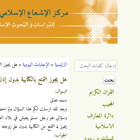
مركز
الإشعاع
‏إدخال كلمات البحث ‏
الرئيسية
»
الإجابات اليومية
»
هل يجوز الت
أنت هنا
الإسلامي
هل يجوز التمتع بالكتابية بدون إذن
القران الكريم
السوال:
بسمه تعالى
المجيب
وبعد لقد ارسلت لكم هذا السؤال ولم احص
دائرة المعارف
وسؤالي هو رجل مسلم يعيش في بلاد الغ
الاسلامية
يجوز له التمتع من الكتابية بدون علم زوج
الجواب:
شبهات و ردود