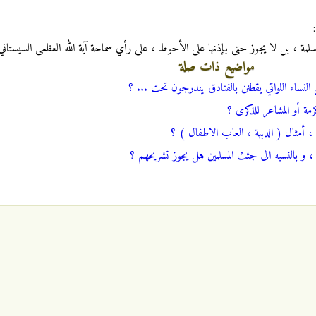
المسلمة ، بل لا يجوز حتى بإذنها على الأحوط ، على رأي سماحة آية الله العظمى السيستاني
مواضيع ذات صلة
هل النساء اللواتي يقطنن بالفنادق يندرجون تحت ... ؟
مة أو المشاعر للذكرى ؟
، أمثال ( الدببة ، العاب الاطفال ) ؟
، و بالنسبه الى جثث المسلمين هل يجوز تشريحهم ؟