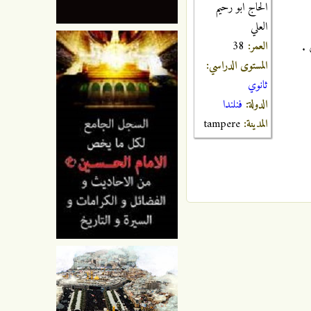
الحاج ابو رحيم
العلي
العمر:
38
 .
المستوى الدراسي:
ثانوي
الدولة:
فنلندا
المدينة:
tampere