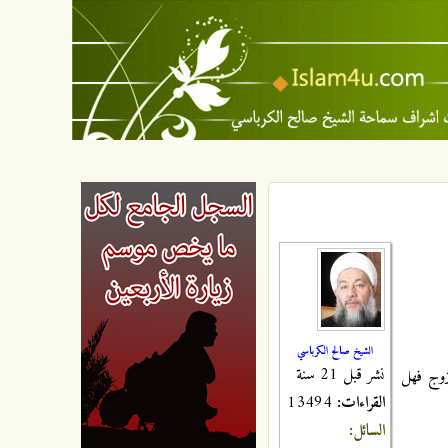
الشيخ صالح الكرباسي
نشر قبل 21 سنة
زوج فهل
القراءات:
13494
السائل: