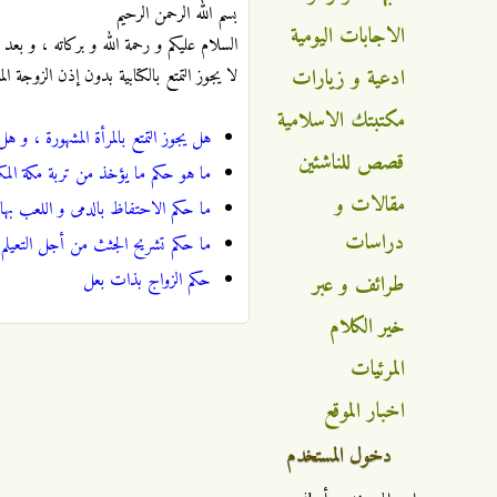
بسم الله الرحمن الرحيم
الاجابات اليومية
السلام عليكم و رحمة الله و بركاته ، و بعد :
ادعية و زيارات
لا يجوز التمتع بالكتابية بدون إذن الزوجة 
مكتبتك الاسلامية
هل يجوز التمتع بالمرأة المشهورة ، و 
قصص للناشئين
ما هو حكم ما يؤخذ من تربة مكة المكر
مقالات و
ما حكم الاحتفاظ بالدمى و اللعب بها 
دراسات
ما حكم تشريح الجثث من أجل التعيلم 
حكم الزواج بذات بعل
طرائف و عبر
خير الكلام
المرئيات
اخبار الموقع
دخول المستخدم