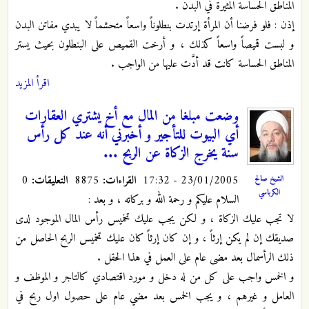
المناطق الحساسة المثيرة في البدن .
إذن : فلو فرضنا أن المرأة إرتدت بنطلوناً واسعاً متحشماً لا يبدي مفاتن البدن
و لبست قميصاً واسعاً كذلك ، و أرخت القميص على البنطلون بحيث يستر
المناطق الحساسة كانت قد أدَّت عليها من الواجب .
اقرأ المزيد
وضعت مبلغا من المال مع أخ يشتري العقارات
أي البيوت للتأجير و أخبرني أنه عند كل رأس
سنة يخرج الزكاة عن الربح ...
23/01/2005 - 17:32
القراءات:
8875
التعليقات:
0
الشيخ صالح
الكرباسي
السلام عليكم و رحمة الله و بركاته ، و بعد :
لا تجب عليك الزكاة ، و لكن يجب عليك تخميس رأس المال الموجود لدى
صديقك إن لم يكن إرثاً ، و إن كان إرثاً كان عليك تخميس الربح الحاصل من
ذلك الرأسمال بعد مضى عام على العمل في هذا الحقل .
و الخمس واجب على كل من له دخل و مورد اقتصادي كالتاجر و الموظف و
العامل و غيرهم ، و يجب الخمس بعد مضي عام على حصول اول ربح في