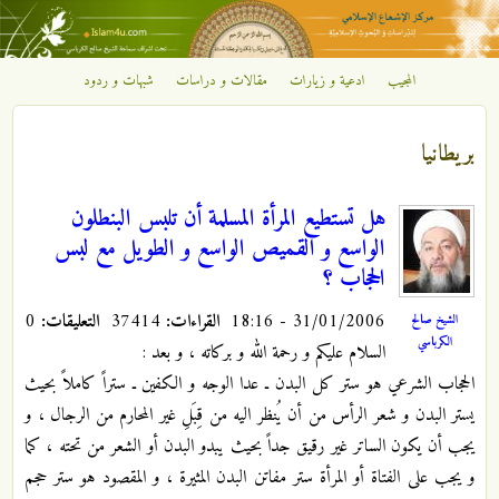
تجاوز إلى المحتوى الرئيسي
المجيب
ادعية و زيارات
مقالات و دراسات
شبهات و ردود
مركز
الإشعاع
بريطانيا
الإسلامي
هل تستطيع المرأة المسلمة أن تلبس البنطلون
الواسع و القميص الواسع و الطويل مع لبس
الحجاب ؟
31/01/2006 - 18:16
القراءات:
37414
التعليقات:
0
الشيخ صالح
الكرباسي
السلام عليكم و رحمة الله و بركاته ، و بعد :
الحجاب الشرعي هو ستر كل البدن ـ عدا الوجه و الكفين ـ ستراً كاملاً بحيث
يستر البدن و شعر الرأس من أن يُنظر اليه من قِبَلِ غير المحارم من الرجال ، و
يجب أن يكون الساتر غير رقيق جداً بحيث يبدو البدن أو الشعر من تحته ، كما
و يجب على الفتاة أو المرأة ستر مفاتن البدن المثيرة ، و المقصود هو ستر حجم