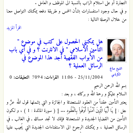
التجارة أو على استلام الراتب بالنسبة الى الموظف و العامل .
و في حال وجود استفسارات بشأن الخمس و طريقة دفعه يمكنك التواصل معنا
من خلال الوصلة التالية :
اقرأ المزيد
هل يمكنني الحصول على كتب في موضوع "
التأمين ألاسلامي " في الانترنت ؟ و في أي باب
من الأبواب الفقهية أجد هذا الموضوع في
الرسائل العملية ؟
الشيخ صالح
الكرباسي
25/11/2004 - 11:06
القراءات:
7094
التعليقات:
0
بسم الله الرحمن الرحيم
السلام عليكم و رحمة الله و بركاته ، و بعد :
يعتبر التأمين عقداً من العقود المستحدثة و الجائزة و التي يشملها قول الله عزَّ و
جل : { يَا أَيُّهَا الَّذِينَ آمَنُواْ أَوْفُواْ بِالْعُقُودِ ... } ( سورة المائدة : 1 ) ، و لكون
التأمين من القضايا الجديدة و المستحدثة فإنك لا تجد مسائله ـ في الغالب ـ في
الرسائل العملية ، و يمكنك الرجوع الى الاستفتاءات الجديدة التي يُجيب عليها