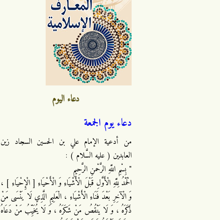
دعاء اليوم
دعاء يوم الجمعة
من أدعية الإمام علي بن الحسين السجاد زين
العابدين ( عليه السَّلام ) :
" بِسْمِ اللَّهِ الرَّحْمنِ الرَّحِيمِ
الْحَمْدُ لِلَّهِ الْأَوَّلِ قَبْلَ الْأَشْيَاءِ وَ الْأَحْيَاءِ [ الْإِحْيَاءِ ] ،
وَ الْآخِرِ بَعْدَ فَنَاءِ الْأَشْيَاءِ ، الْعَلِيمِ الَّذِي لَا يَنْسَى مَنْ
ذَكَرَهُ ، وَ لَا يَنْقُصُ مَنْ شَكَرَهُ ، وَ لَا يُخَيِّبُ مَنْ دَعَاهُ