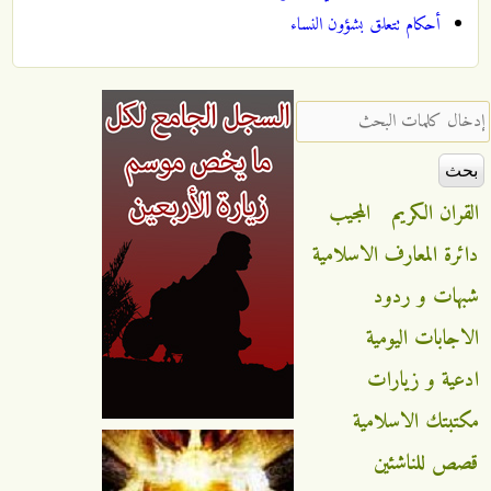
أحكام تتعلق بشؤون النساء
‏إدخال كلمات البحث ‏
القران الكريم
المجيب
دائرة المعارف الاسلامية
شبهات و ردود
الاجابات اليومية
ادعية و زيارات
مكتبتك الاسلامية
قصص للناشئين