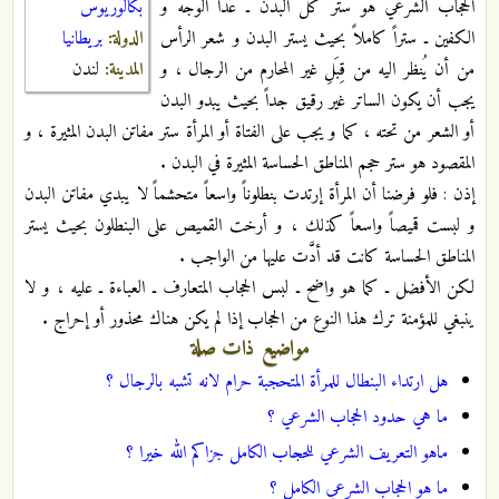
بكالوريوس
الحجاب الشرعي هو ستر كل البدن ـ عدا الوجه و
الدولة:
بريطانيا
الكفين ـ ستراً كاملاً بحيث يستر البدن و شعر الرأس
المدينة:
لندن
من أن يُنظر اليه من قِبَلِ غير المحارم من الرجال ، و
يجب أن يكون الساتر غير رقيق جداً بحيث يبدو البدن
أو الشعر من تحته ، كما و يجب على الفتاة أو المرأة ستر مفاتن البدن المثيرة ، و
المقصود هو ستر حجم المناطق الحساسة المثيرة في البدن .
إذن : فلو فرضنا أن المرأة إرتدت بنطلوناً واسعاً متحشماً لا يبدي مفاتن البدن
و لبست قميصاً واسعاً كذلك ، و أرخت القميص على البنطلون بحيث يستر
المناطق الحساسة كانت قد أدَّت عليها من الواجب .
لكن الأفضل ـ كما هو واضح ـ لبس الحجاب المتعارف ـ العباءة ـ عليه ، و لا
ينبغي للمؤمنة ترك هذا النوع من الحجاب إذا لم يكن هناك محذور أو إحراج .
مواضيع ذات صلة
هل ارتداء البنطال للمرأة المتحجبة حرام لانه تشبه بالرجال ؟
ما هي حدود الحجاب الشرعي ؟
ماهو التعريف الشرعي للحجاب الكامل جزاكم الله خيرا ؟
ما هو الحجاب الشرعي الكامل ؟