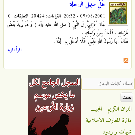
خَلِّ سبيل الراحلة
09/08/2001 - 20:32
القراءات:
20424
التعليقات:
0
جَاءَ أَعْرَابِيٌّ إِلَى النَّبِيِّ ( صلى الله عليه وآله ) وَ هُوَ يُرِيدُ بَعْضَ
غَزَوَاتِهِ ، فَأَخَذَ بِغَرْزِ رَاحِلَتِهِ .
فَقَالَ : يَا رَسُولَ اللَّهِ عَلِّمْنِي عَمَلًا أَدْخُلُ بِهِ الْجَنَّةَ .
اقرأ المزيد
‏إدخال كلمات البحث ‏
القران الكريم
المجيب
دائرة المعارف الاسلامية
شبهات و ردود