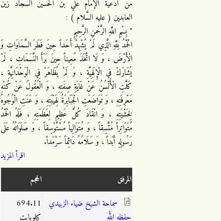
من أدعية الإمام علي بن الحسين السجاد زين
العابدين ( عليه السَّلام ) :
" بِسْمِ اللَّهِ الرَّحْمنِ الرَّحِيمِ
الْحَمْدُ لِلَّهِ الَّذِي لَمْ يُشْهِدْ أَحَداً حِينَ فَطَرَ السَّمَاوَاتِ وَ
الْأَرْضَ ، وَ لَا اتَّخَذَ مُعِيناً حِينَ بَرَأَ النَّسَمَاتِ ، لَمْ
يُشَارَكْ فِي الْإِلَهِيَّةِ ، وَ لَمْ يُظَاهَرْ فِي الْوَحْدَانِيَّةِ ،
كَلَّتِ الْأَلْسُنُ عَنْ غَايَةِ صِفَتِهِ ، وَ الْعُقُولُ عَنْ كُنْهِ
مَعْرِفَتِهِ ، وَ تَوَاضَعَتِ الْجَبَابِرَةُ لِهَيْبَتِهِ ، وَ عَنَتِ الْوُجُوهُ
لِخَشْيَتِهِ ، وَ انْقَادَ كُلُّ عَظِيمٍ لِعَظَمَتِهِ ، فَلَهُ الْحَمْدُ
مُتَوَاتِراً مُتَّسِقاً ، وَ مُتَوَالِياً مُسْتَوْسِقاً ، وَ صَلَوَاتُهُ عَلَى
رَسُولِهِ أَبَداً ، وَ سَلَامُهُ دَائِماً سَرْمَداً.
اقرأ المزيد
المرفق
الحجم
سماحة الشيخ ضياء الزبيدي
694.11
حفظه الله
كيلوبايت