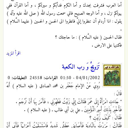
أما العرب فشرفت بجدك و أما الكرم فدأبكم و سيرتكم ، و أما القرآن ففي
بيوتكم نزل ، و أما الوجه الصبيح فاني سمعت رسول الله ( صلى الله عليه وآله )
يقول : اذا أردتم أن تنظروا إليَّ فانظروا الى الحسن و الحسين ( عليهما السَّلام )
.
فقال الحسين ( عليه السَّلام ) : ما حاجتك ؟
فكتبها على الارض .
اقرأ المزيد
تَزويجٌ وَ رب الكعبة
04/01/2002 - 01:50
القراءات:
24558
التعليقات:
0
رُوِيَ عَنْ الإمام جَعْفَر بن محمد الصادق ( عليه السلام ) أَنهُ
قَالَ :
" جَاءَتِ امْرَأَةٌ إِلَى عُمَرَ فَقَالَتْ إِنِّي زَنَيْتُ فَطَهِّرْنِي ، فَأَمَرَ بِهَا أَنْ تُرْجَمَ .
فَأُخْبِرَ بِذَلِكَ أَمِيرُ الْمُؤْمِنِينَ ـ علي بن أبي طالب ـ ( عليه السلام ) .
فَقَالَ : كَيْفَ زَنَيْتِ ؟
فَقَالَتْ : مَرَرْتُ بِالْبَادِيَةِ فَأَصَابَنِي عَطَشٌ شَدِيدٌ فَاسْتَسْقَيْتُ أَعْرَابِيّاً فَأَبَى أَنْ