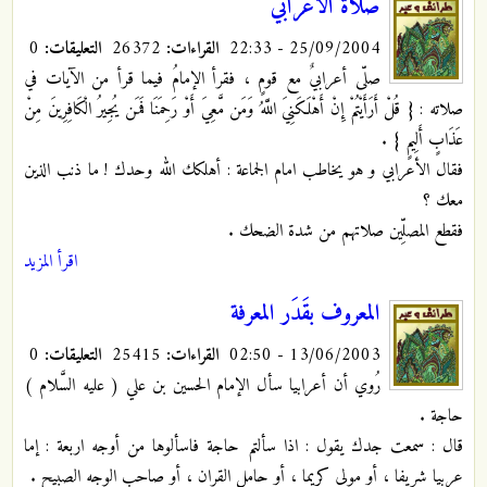
صلاة الأعرابي
25/09/2004 - 22:33
القراءات:
26372
التعليقات:
0
صلّى أعرابيٌ مع قومٍ ، فقرأ الإمامُ فيما قرأ من الآيات في
صلاته : { قُلْ أَرَأَيْتُمْ إِنْ أَهْلَكَنِيَ اللَّهُ وَمَن مَّعِيَ أَوْ رَحِمَنَا فَمَن يُجِيرُ الْكَافِرِينَ مِنْ
عَذَابٍ أَلِيمٍ }
.
فقال الأعرابي و هو يخاطب امام الجماعة : أهلكك الله وحدك ! ما ذنب الذين
معك ؟
فقطع المصلِّين صلاتهم من شدة الضحك .
اقرأ المزيد
المعروف بقَدَر المعرفة
13/06/2003 - 02:50
القراءات:
25415
التعليقات:
0
رُوي أن أعرابيا سأل الإمام الحسين بن علي ( عليه السَّلام )
حاجة .
قال : سمعت جدك يقول : اذا سألتم حاجة فاسألوها من أوجه اربعة : إما
عربيا شريفا ، أو مولى كريما ، أو حامل القران ، أو صاحب الوجه الصبيح .