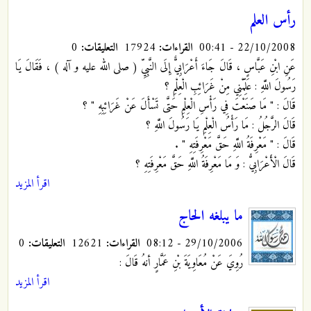
رأس العلم
22/10/2008 - 00:41
القراءات:
17924
التعليقات:
0
عَنِ ابْنِ عَبَّاسٍ ، قَالَ جَاءَ أَعْرَابِيٌّ إِلَى النَّبِيِّ ( صلى الله عليه و آله ) ، فَقَالَ يَا
رَسُولَ اللَّهِ : عَلِّمْنِي مِنْ غَرَائِبِ الْعِلْمِ ؟
قَالَ : " مَا صَنَعْتَ فِي رَأْسِ الْعِلْمِ حَتَّى تَسْأَلَ عَنْ غَرَائِبِهِ " ؟
قَالَ الرَّجُلُ : مَا رَأْسُ الْعِلْمِ يَا رَسُولَ اللَّهِ ؟
قَالَ : " مَعْرِفَةُ اللَّهِ حَقَّ مَعْرِفَتِهِ " .
قَالَ الْأَعْرَابِيُّ : وَ مَا مَعْرِفَةُ اللَّهِ حَقَّ مَعْرِفَتِهِ ؟
اقرأ المزيد
ما يبلغه الحاج
29/10/2006 - 08:12
القراءات:
12621
التعليقات:
0
رُوِيَ عَنْ مُعَاوِيَةَ بْنِ عَمَّارٍ أنهُ قَالَ :
اقرأ المزيد