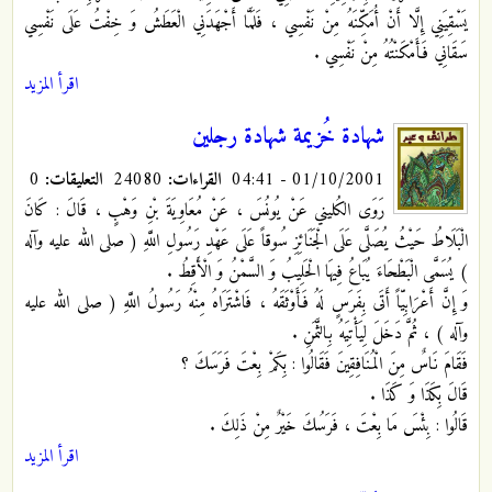
يَسْقِيَنِي إِلَّا أَنْ أُمَكِّنَهُ مِنْ نَفْسِي ، فَلَمَّا أَجْهَدَنِي الْعَطَشُ وَ خِفْتُ عَلَى نَفْسِي
سَقَانِي فَأَمْكَنْتُهُ مِنْ نَفْسِي .
اقرأ المزيد
شهادة خُزيمة شهادة رجلين
01/10/2001 - 04:41
القراءات:
24080
التعليقات:
0
رَوَى الكُليني عَنْ يُونُسَ ، عَنْ مُعَاوِيَةَ بْنِ وَهْبٍ ، قَالَ : كَانَ
الْبَلَاطُ حَيْثُ يُصَلَّى عَلَى الْجَنَائِزِ سُوقاً عَلَى عَهْدِ رَسُولِ اللَّهِ ( صلى الله عليه وآله
) يُسَمَّى الْبَطْحَاءَ يُبَاعُ فِيهَا الْحَلِيبُ وَ السَّمْنُ وَ الْأَقِطُ .
وَ إِنَّ أَعْرَابِيّاً أَتَى بِفَرَسٍ لَهُ فَأَوْثَقَهُ ، فَاشْتَرَاهُ مِنْهُ رَسُولُ اللَّهِ ( صلى الله عليه
وآله ) ، ثُمَّ دَخَلَ لِيَأْتِيَهُ بِالثَّمَنِ .
فَقَامَ نَاسٌ مِنَ الْمُنَافِقِينَ فَقَالُوا : بِكَمْ بِعْتَ فَرَسَكَ ؟
قَالَ بِكَذَا وَ كَذَا .
قَالُوا : بِئْسَ مَا بِعْتَ ، فَرَسُكَ خَيْرٌ مِنْ ذَلِكَ .
اقرأ المزيد