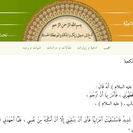
تجاوز إلى المحتوى الرئيسي
المجيب
ادعية و زيارات
مقالات و دراسات
شبهات و ردود
لكعبة
ليه السلام ) أَنهُ قَالَ :
َطَهِّرْنِي ، فَأَمَرَ بِهَا أَنْ تُرْجَمَ .
 أبي طالب ـ ( عليه السلام ) .
دِيدٌ فَاسْتَسْقَيْتُ أَعْرَابِيّاً فَأَبَى أَنْ يَسْقِيَنِي إِلَّا أَنْ أُمَكِّنَهُ مِنْ نَفْسِي ، فَلَمَّا أَجْهَدَنِي 
ِي .