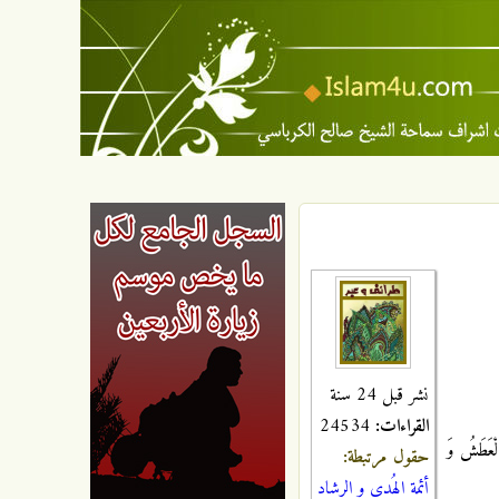
نشر قبل 24 سنة
القراءات:
24534
الْعَطَشُ وَ
حقول مرتبطة:
أئمة الهُدى و الرشاد