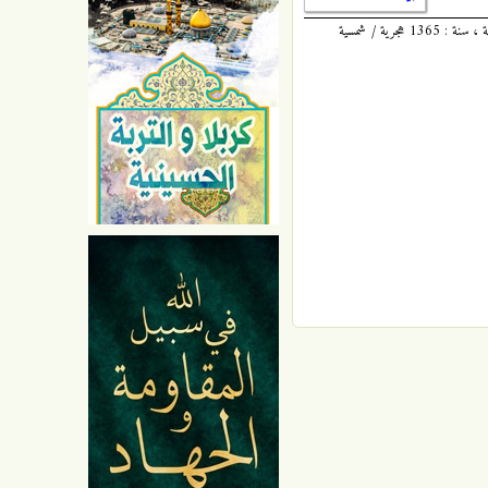
الكافي : 5 / 467 ، للشيخ أبي جعفر محمد بن يعقوب بن إسحاق الكُليني ، المُلَقَّب بثقة الإسلام ، المتوفى سنة : 329 هجرية ، طبعة دار الكتب الإسلامية ، سنة : 1365 هجرية / شمسية