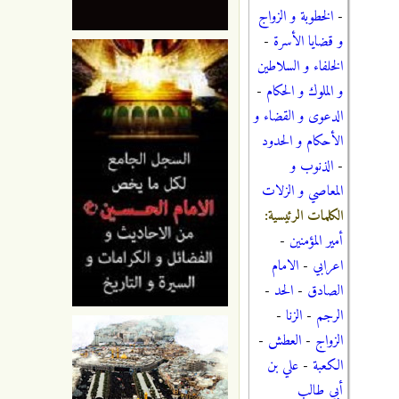
-
الخطوبة و الزواج
و قضايا الأسرة
-
الخلفاء و السلاطين
و الملوك و الحكام
-
الدعوى و القضاء و
الأحكام و الحدود
-
الذنوب و
المعاصي و الزلات
الكلمات الرئيسية:
أمير المؤمنين
-
اعرابي
-
الامام
الصادق
-
الحد
-
الرجم
-
الزنا
-
الزواج
-
العطش
-
الكعبة
-
علي بن
أبي طالب