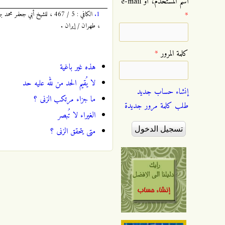
‏اسم المستخدم، أو e-mail
1.
*
، طهران / إيران .
‏كلمة المرور ‏
*
هذه غير باغية
لا يُقيم الحد من لله عليه حد
إنشاء حساب جديد
ما جزاء مرتكب الزنى ؟
طلب كلمة مرور جديدة
الغيراء لا تُبصر
متى يتحقق الزنى ؟