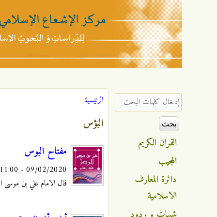
مركز
الإشعاع
‏إدخال كلمات البحث ‏
الرئيسية
أنت هنا
الإسلامي
البؤس
القران الكريم
مفتاح البوس
المجيب
09/02/2020 - 11:00
دائرة المعارف
قال الامام علي بن موسى الرضا 
الاسلامية
شبهات و ردود