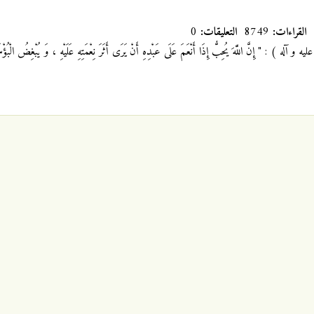
القراءات:
8749
التعليقات:
0
 ) : " إِنَّ اللَّهَ يُحِبُّ إِذَا أَنْعَمَ عَلَى عَبْدِهِ أَنْ يَرَى أَثَرَ نِعْمَتِهِ عَلَيْهِ ، وَ يُبْغِضُ الْبُؤْ