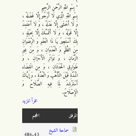
" بِسْمِ اللَّهِ الرَّحْمنِ الرَّحِيمِ
بِسْمِ اللَّهِ الَّذِي لَا أَرْجُو إِلَّا فَضْلَهُ ،
وَ لَا أَخْشَى إِلَّا عَدْلَهُ ، وَ لَا أَعْتَمِدُ
إِلَّا قَوْلَهُ ، وَ لَا أَتَمَسَّكُ إِلَّا بِحَبْلِهِ ،
بِكَ أَسْتَجِيرُ يَا ذَا الْعَفْوِ وَ الرِّضْوَانِ
مِنَ الظُّلْمِ وَ الْعُدْوَانِ ، وَ مِنْ غِيَرِ
الزَّمَانِ ، وَ تَوَاتُرِ الْأَحْزَانِ ، وَ
طَوَارِقِ الْحَدَثَانِ ، وَ مِنِ انْقِضَاءِ
الْمُدَّةِ قَبْلَ التَّأَهُّبِ وَ الْعُدَّةِ ، وَ إِيَّاكَ
أَسْتَرْشِدُ لِمَا فِيهِ الصَّلَاحُ وَ
الْإِصْلَاحُ.
اقرأ المزيد
المرفق
الحجم
سماحة الشيخ
486.43