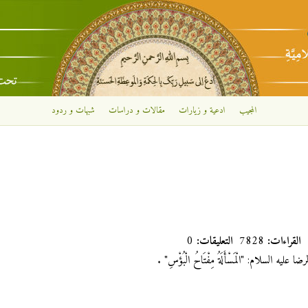
تجاوز إلى المحتوى الرئيسي
المجيب
ادعية و زيارات
مقالات و دراسات
شبهات و ردود
القراءات:
7828
التعليقات:
0
عليه السلام: "الْمَسْأَلَةُ
مِفْتَاحُ الْبُؤْسِ‏"
.