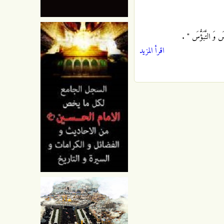
سَ وَ التَّبَؤُّسَ "
.
اقرأ المزيد