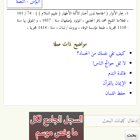
البؤس
-
النعمة
1.
بحار الأنوار ( الجامعة لدرر أخبار الأئمة الأطهار ( عليهم السلام ) ) : 74 / 161
، للعلامة الشيخ محمد باقر المجلسي ، المولود بإصفهان سنة : 1037 ، و المتوفى بها سنة
: 1110 هجرية ، طبعة مؤسسة الوفاء ، بيروت / لبنان ، سنة : 1414 هجرية .
مواضيع ذات صلة
كيف تقي نفسك من الحساد؟
لا تمل حوائج الناس!
فائدة الندم
الإيمان بالقرآن
حفظ اللسان
‏إدخال كلمات البحث ‏