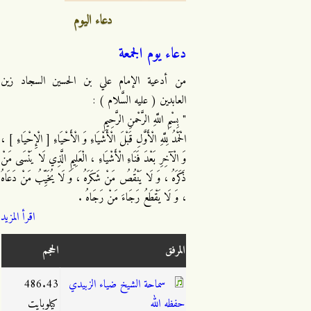
دعاء اليوم
دعاء يوم الجمعة
من أدعية الإمام علي بن الحسين السجاد زين
العابدين ( عليه السَّلام ) :
" بِسْمِ اللَّهِ الرَّحْمنِ الرَّحِيمِ
الْحَمْدُ لِلَّهِ الْأَوَّلِ قَبْلَ الْأَشْيَاءِ وَ الْأَحْيَاءِ [ الْإِحْيَاءِ ] ،
وَ الْآخِرِ بَعْدَ فَنَاءِ الْأَشْيَاءِ ، الْعَلِيمِ الَّذِي لَا يَنْسَى مَنْ
ذَكَرَهُ ، وَ لَا يَنْقُصُ مَنْ شَكَرَهُ ، وَ لَا يُخَيِّبُ مَنْ دَعَاهُ
، وَ لَا يَقْطَعُ رَجَاءَ مَنْ رَجَاهُ .
اقرأ المزيد
المرفق
الحجم
سماحة الشيخ ضياء الزبيدي
486.43
حفظه الله
كيلوبايت