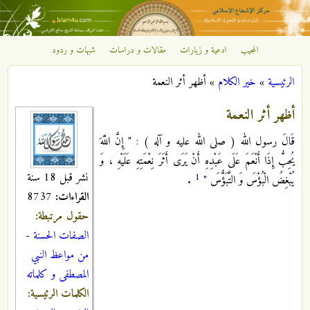
تجاوز إلى المحتوى الرئيسي
المجيب
ادعية و زيارات
مقالات و دراسات
شبهات و ردود
مركز
الرئيسية
»
خير الكلام
»
أظهر أثر النعمة
الإشعاع
أنت هنا
أظهر أثر النعمة
الإسلامي
قَالَ رسول الله ( صلى الله عليه و آله ) : " إِنَّ اللَّهَ
يُحِبُّ إِذَا أَنْعَمَ عَلَى عَبْدِهِ أَنْ يَرَى أَثَرَ نِعْمَتِهِ عَلَيْهِ ، وَ
نشر قبل 18 سنة
1
يُبْغِضُ الْبُؤْسَ وَ التَّبَؤُّسَ "
.
القراءات:
8737
حقول مرتبطة:
الصفات الحسنة
-
من مواعظ النبي
المصطفى و كلماته
الكلمات الرئيسية: