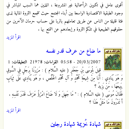
أقوى عامل في تكوين الرأسمالية غير المشروعة ، اللذين هما السبب المباشر في
وجود الطبقية الاقتصادية الواسعة بين أبناء المجتمع حيث تتجمع الثروة المالية لدى
فئة قليلة من الناس عن طريق تعاملهم بالربا على حساب حرمان الآخرين من
حقوقهم الطبيعية في تلكم الثروة و إبعادهم عن التمتع بها .
اقرأ المزيد
ما ضاع من عرف قدر نفسه
20/03/2007 - 05:58
القراءات:
21978
التعليقات:
1
قِيلَ لِمُوسَى بْنِ جَعْفَرٍ ( عليه السَّلام ) : مَرَرْنَا بِرَجُلٍ فِي السُّوقِ
وَ هُوَ يُنَادِي : أَنَا مِنْ شِيعَةِ مُحَمَّدٍ وَ آلِ مُحَمَّدٍ الْخُلَّصِ ، وَ هُوَ يُنَادِي عَلَى ثِيَابٍ
يَبِيعُهَا ، مَنْ يَزِيدُ ؟
فَقَالَ مُوسَى ( عليه السَّلام ) : " مَا جَهِلَ وَ لَا ضَاعَ امْرُؤٌ عَرَفَ قَدْرَ نَفْسِهِ .
أَ تَدْرُونَ مَا مَثَلُ هَذَا ؟
اقرأ المزيد
شهادة خُزيمة شهادة رجلين