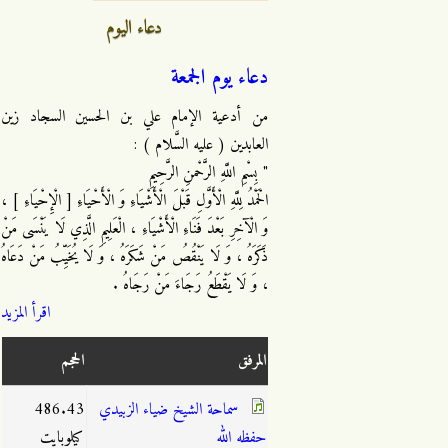
دعاء اليوم
دعاء يوم الجمعة
من أدعية الإمام علي بن الحسين السجاد زين
العابدين ( عليه السَّلام ) :
" بِسْمِ اللَّهِ الرَّحْمنِ الرَّحِيمِ
الْحَمْدُ لِلَّهِ الْأَوَّلِ قَبْلَ الْأَشْيَاءِ وَ الْأَحْيَاءِ [ الْإِحْيَاءِ ] ،
وَ الْآخِرِ بَعْدَ فَنَاءِ الْأَشْيَاءِ ، الْعَلِيمِ الَّذِي لَا يَنْسَى مَنْ
ذَكَرَهُ ، وَ لَا يَنْقُصُ مَنْ شَكَرَهُ ، وَ لَا يُخَيِّبُ مَنْ دَعَاهُ
، وَ لَا يَقْطَعُ رَجَاءَ مَنْ رَجَاهُ .
اقرأ المزيد
المرفق
الحجم
سماحة الشيخ ضياء الزبيدي
486.43
حفظه الله
كيلوبايت