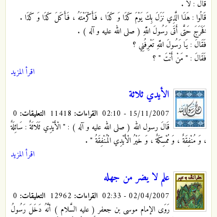
قَالَ : لَا .
قَالُوا : هَذَا الَّذِي نَزَلَ بِكَ يَوْمَ كَذَا وَ كَذَا ، فَأَكْرَمْتَهُ ، فَأَكَلَ كَذَا وَ كَذَا .
فَخَرَجَ حَتَّى أَتَى رَسُولَ اللَّهِ ( صلى الله عليه و آله ) .
فَقَالَ : يَا رَسُولَ اللَّهِ تَعْرِفُنِي ؟
فَقَالَ : " مَنْ أَنْتَ " ؟
اقرأ المزيد
الأيدي ثلاثة
15/11/2007 - 02:10
القراءات:
11418
التعليقات:
0
قَالَ رسول الله ( صلى الله عليه و آله ) : " الْأَيْدِي ثَلَاثَةٌ : سَائِلَةٌ
، وَ مُنْفِقَةٌ ، وَ مُمْسِكَةٌ ، وَ خَيْرُ الْأَيْدِي الْمُنْفِقَةُ "
.
اقرأ المزيد
علم لا يضر من جهله
02/04/2007 - 02:33
القراءات:
12962
التعليقات:
0
رَوَى الإمام موسى بن جعفر ( عليه السَّلام ) أنَّهُ دَخَلَ رَسُولُ