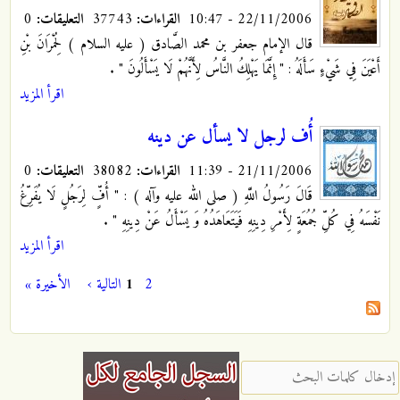
22/11/2006 - 10:47
القراءات:
37743
التعليقات:
0
قال الإمام جعفر بن محمد الصَّادق ( عليه السلام ) لِحُمْرَانَ بْنِ
أَعْيَنَ فِي شَيْ‏ءٍ سَأَلَهُ : " إِنَّمَا يَهْلِكُ النَّاسُ لِأَنَّهُمْ لَا يَسْأَلُونَ " .
اقرأ المزيد
أُف لرجل لا يسأل عن دينه
21/11/2006 - 11:39
القراءات:
38082
التعليقات:
0
قَالَ رَسُولُ اللَّهِ ( صلى الله عليه وآله ) : " أُفٍّ لِرَجُلٍ لَا يُفَرِّغُ
نَفْسَهُ فِي كُلِّ جُمُعَةٍ لِأَمْرِ دِينِهِ فَيَتَعَاهَدُهُ وَ يَسْأَلُ عَنْ دِينِهِ " .
اقرأ المزيد
2
1
التالية ›
الأخيرة »
الصفحات
‏إدخال كلمات البحث ‏