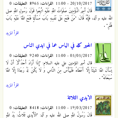
20/10/2017 - 11:00
القراءات:
8965
التعليقات:
0
قَالَ أَمِيرُ الْمُؤْمِنِينَ صَلَوَاتُ اللَّهِ عَلَيْهِ‏ اتَّبِعُوا قَوْلَ رَسُولِ اللَّهِ صلى
الله عليه و آله، فَإِنَّهُ قَالَ: "مَنْ فَتَحَ عَلَى نَفْسِهِ بَابَ مَسْأَلَةٍ فَتَحَ اللَّهُ عَلَيْهِ بَابَ
فَقْرٍ"
.
اقرأ المزيد
الخير كله في الياس عما في ايدي الناس
05/05/2017 - 11:00
القراءات:
9240
التعليقات:
0
قال أمير المؤمنين علي عليه السلام: "إِذَا أَرَادَ أَحَدُكُمْ أَنْ لَا
يَسْأَلَ اللَّهَ شَيْئاً إِلَّا أَعْطَاهُ فَلْيَيْأَسْ مِنَ النَّاسِ وَ لَا يَكُنْ لَهُ رَجَاءٌ إِلَّا اللَّهُ
سُبْحَانَهُ"
.
اقرأ المزيد
الايدي الثلاثة
19/03/2017 - 11:00
القراءات:
8418
التعليقات:
0
قَالَ رَسُولُ اللَّهِ صلى الله عليه و آله:‏ "الْأَيْدِي ثَلَاثٌ: يَدُ اللَّهِ