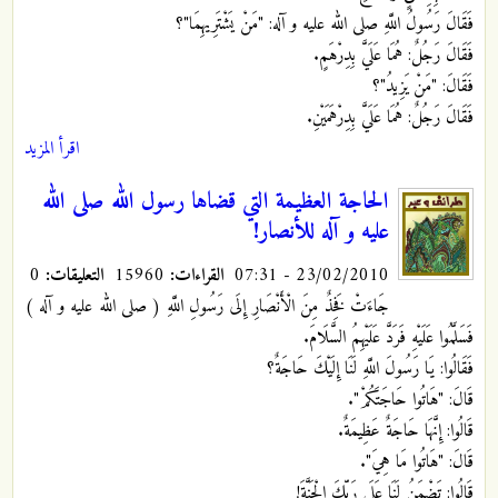
فَقَالَ رَسُولُ اللَّهِ صلى الله عليه و آله: "مَنْ يَشْتَرِيهِمَا"؟
فَقَالَ رَجُلٌ: هُمَا عَلَيَّ بِدِرْهَمٍ.
فَقَالَ: "مَنْ يَزِيدُ"؟
فَقَالَ رَجُلٌ: هُمَا عَلَيَّ بِدِرْهَمَيْنِ.
اقرأ المزيد
الحاجة العظيمة التي قضاها رسول الله صلى الله
عليه و آله للأنصار!
23/02/2010 - 07:31
القراءات:
15960
التعليقات:
0
جَاءَتْ فَخِذٌ
مِنَ الْأَنْصَارِ إِلَى رَسُولِ اللَّهِ ( صلى الله عليه و آله )
فَسَلَّمُوا عَلَيْهِ فَرَدَّ عَلَيْهِمُ السَّلَامَ.
فَقَالُوا: يَا رَسُولَ اللَّهِ لَنَا إِلَيْكَ حَاجَةٌ؟
قَالَ: "هَاتُوا حَاجَتَكُمْ".
قَالُوا: إِنَّهَا حَاجَةٌ عَظِيمَةٌ.
قَالَ: "هَاتُوا مَا هِيَ".
قَالُوا: تَضْمَنُ لَنَا عَلَى رَبِّكَ الْجَنَّةَ!