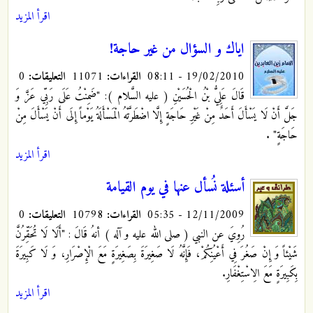
اقرأ المزيد
اياك و السؤال من غير حاجة!
19/02/2010 - 08:11
القراءات:
11071
التعليقات:
0
قَالَ عَلِيُّ بْنُ الْحُسَيْنِ ( عليه السَّلام ): "ضَمِنْتُ عَلَى رَبِّي عَزَّ وَ
جَلَّ أَنْ لَا يَسْأَلَ أَحَدٌ مِنْ غَيْرِ حَاجَةٍ إِلَّا اضْطَرَّتْهُ الْمَسْأَلَةُ يَوْماً إِلَى أَنْ يَسْأَلَ مِنْ
حَاجَةٍ"
.
اقرأ المزيد
أسئلة نُسأل عنها في يوم القيامة
12/11/2009 - 05:35
القراءات:
10798
التعليقات:
0
رُوِيَ عن النبي ( صلى الله عليه و آله ) أنهُ قَالَ : "أَلَا لَا تُحَقِّرُنَّ
شَيْئاً وَ إِنْ صَغُرَ فِي أَعْيُنِكُمْ، فَإِنَّهُ لَا صَغِيرَةَ بِصَغِيرَةٍ مَعَ الْإِصْرَارِ، وَ لَا كَبِيرَةَ
بِكَبِيرَةٍ مَعَ الِاسْتِغْفَارِ.
اقرأ المزيد