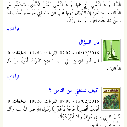
الْعُلْيَا، وَ يَدُ الْمُعْطِي الَّتِي تَلِيهَا، وَ يَدُ الْمُعْطَى أَسْفَلُ الْأَيْدِي، فَاسْتَعِفُّوا عَنِ
السُّؤَالِ مَا اسْتَطَعْتُمْ، إِنَّ الْأَرْزَاقَ دُونَهَا حُجُبٌ فَمَنْ شَاءَ قَنِيَ حَيَاءَهُ‏ وَ أَخَذَ رِزْقَهُ،
وَ مَنْ شَاءَ هَتَكَ الْحِجَابَ وَ أَخَذَ رِزْقَهُ.
اقرأ المزيد
ذل السؤال
10/12/2016 - 02:02
القراءات:
13765
التعليقات:
0
قال أمير المؤمنين علي عليه السلام: "الْمَوْتُ أَهْوَنُ مِنْ ذُلِّ
السُّؤَالِ‏"
.
اقرأ المزيد
كيف تستغني عن الناس ؟
15/02/2016 - 09:00
القراءات:
10036
التعليقات:
0
أَصَابَ أَنْصَارِيّاً حَاجَةٌ فَأَخْبَرَ بِهَا رَسُولَ اللَّهِ صلى الله عليه و آله،
فَقَالَ: "ايتِنِي بِمَا فِي مَنْزِلِكَ وَ لَا تُحَقِّرْ شَيْئاً".
فَأَتَاهُ بِحِلْسٍ
وَ قَدَحٍ.