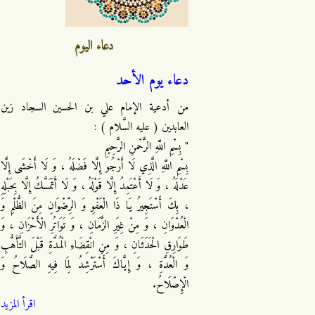
دعاء اليوم
دعاء يوم الأحد
من أدعية الإمام علي بن الحسين السجاد زين
العابدين ( عليه السَّلام ) :
" بِسْمِ اللَّهِ الرَّحْمنِ الرَّحِيمِ
بِسْمِ اللَّهِ الَّذِي لَا أَرْجُو إِلَّا فَضْلَهُ ، وَ لَا أَخْشَى إِلَّا
عَدْلَهُ ، وَ لَا أَعْتَمِدُ إِلَّا قَوْلَهُ ، وَ لَا أَتَمَسَّكُ إِلَّا بِحَبْلِهِ
، بِكَ أَسْتَجِيرُ يَا ذَا الْعَفْوِ وَ الرِّضْوَانِ مِنَ الظُّلْمِ وَ
الْعُدْوَانِ ، وَ مِنْ غِيَرِ الزَّمَانِ ، وَ تَوَاتُرِ الْأَحْزَانِ ، وَ
طَوَارِقِ الْحَدَثَانِ ، وَ مِنِ انْقِضَاءِ الْمُدَّةِ قَبْلَ التَّأَهُّبِ
وَ الْعُدَّةِ ، وَ إِيَّاكَ أَسْتَرْشِدُ لِمَا فِيهِ الصَّلَاحُ وَ
الْإِصْلَاحُ.
اقرأ المزيد