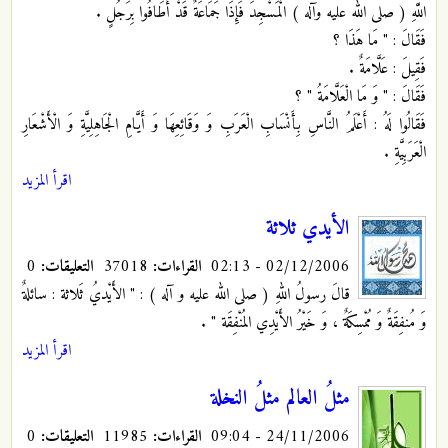
اللَّهِ ( صلى الله عليه وآله ) الْمَسْجِدَ فَإِذَا جَمَاعَةٌ قَدْ أَطَافُوا
بِرَجُلٍ .
فَقَالَ : " مَا هَذَا ؟
فَقِيلَ : عَلَّامَةٌ .
فَقَالَ : " وَ مَا الْعَلَّامَةُ " ؟
فَقَالُوا لَهُ : أَعْلَمُ النَّاسِ بِأَنْسَابِ الْعَرَبِ وَ وَقَائِعِهَا وَ أَيَّامِ الْجَاهِلِيَّةِ وَ الْأَشْعَارِ
الْعَرَبِيَّةِ .
اقرأ المزيد
الأيدي ثلاثة
02/12/2006 - 02:13
القراءات:
37018
التعليقات:
0
قالَ رسولُ اللهِ ( صلى الله عليه و آله ) : " الأَيْديُ ثَلاثة : سائلةٌ
وَ مُنفِقَةٌ وَ مُمْسِكَةٌ ، وَ خَيْرُ الأَيْدِي المُنْفِقَة "
.
اقرأ المزيد
مثلُ العالم مثلُ النخلة
24/11/2006 - 09:04
القراءات:
11985
التعليقات:
0