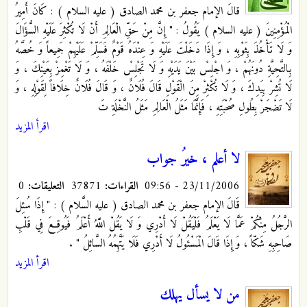
قالَ الإمام جعفر بن محمد الصادق ( عليه السلام ) : كَانَ أَمِيرُ
الْمُؤْمِنِينَ ( عليه السلام ) يَقُولُ : " إِنَّ مِنْ حَقِّ الْعَالِمِ أَنْ لَا تُكْثِرَ عَلَيْهِ السُّؤَالَ
وَ لَا تَأْخُذَ بِثَوْبِهِ ، وَ إِذَا دَخَلْتَ عَلَيْهِ وَ عِنْدَهُ قَوْمٌ فَسَلِّمْ عَلَيْهِمْ جَمِيعاً وَ خُصَّهُ
بِالتَّحِيَّةِ دُونَهُمْ ، وَ اجْلِسْ بَيْنَ يَدَيْهِ وَ لَا تَجْلِسْ خَلْفَهُ ، وَ لَا تَغْمِزْ بِعَيْنِكَ ، وَ
لَا تُشِرْ بِيَدِكَ ، وَ لَا تُكْثِرْ مِنَ الْقَوْلِ قَالَ فُلَانٌ ، وَ قَالَ فُلَانٌ خِلَافاً لِقَوْلِهِ ، وَ
لَا تَضْجَرْ بِطُولِ صُحْبَتِهِ ، فَإِنَّمَا مَثَلُ الْعَالِمِ مَثَلُ النَّخْلَةِ تَ
اقرأ المزيد
لا أعلم ، خيرُ جواب
23/11/2006 - 09:56
القراءات:
37871
التعليقات:
0
قَالَ الإمام جعفر بن محمد الصادق ( عليه السَّلام ) : " إِذَا سُئِلَ
الرَّجُلُ مِنْكُمْ عَمَّا لَا يَعْلَمُ فَلْيَقُلْ لَا أَدْرِي وَ لَا يَقُلْ اللَّهُ أَعْلَمُ فَيُوقِعَ فِي قَلْبِ
صَاحِبِهِ شَكّاً ، وَ إِذَا قَالَ الْمَسْئُولُ لَا أَدْرِي فَلَا يَتَّهِمُهُ السَّائِلُ " .
اقرأ المزيد
من لا يسأل يهلك