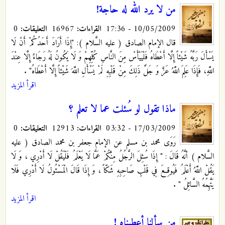
من لا يرد الله له حاجة!
10/05/2009 - 17:36
القراءات:
16967
التعليقات:
0
قال الإمام الصادق ( عليه السَّلام ): "إِذَا أَرَادَ أَحَدُكُمْ أَنْ لَا
يَسْأَلَ رَبَّهُ شَيْئاً إِلَّا أَعْطَاهُ فَلْيَيْأَسْ مِنَ النَّاسِ كُلِّهِمْ وَ لَا يَكُونُ لَهُ رَجَاءٌ إِلَّا عِنْدَ
اللَّهِ، فَإِذَا عَلِمَ اللَّهُ عَزَّ وَ جَلَّ ذَلِكَ مِنْ قَلْبِهِ لَمْ يَسْأَلِ اللَّهَ شَيْئاً إِلَّا أَعْطَاهُ"
.
اقرأ المزيد
ماذا تقول لو سُئلت عما لا تعلم ؟
17/03/2009 - 03:32
القراءات:
12913
التعليقات:
0
رَوَى محمد بن مسلم عن الإمام جعفر بن محمد الصادق ( عليه
السَّلام ) أنَّهُ قَالَ : " إِذَا سُئِلَ الرَّجُلُ مِنْكُمْ عَمَّا لَا يَعْلَمُ فَلْيَقُلْ لَا أَدْرِي ، وَ لَا
يَقُلْ اللَّهُ أَعْلَمُ فَيُوقِعَ فِي قَلْبِ صَاحِبِهِ شَكّاً ، وَ إِذَا قَالَ الْمَسْئُولُ لَا أَدْرِي فَلَا
يَتَّهِمُهُ السَّائِلُ "
.
اقرأ المزيد
من سألنا أعطيناه !