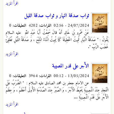
اقرأ المزيد
ثواب صدقة النهار و ثواب صدقة الليل
24/07/2024 - 02:56
القراءات:
4202
التعليقات:
0
عَنْ عَمْرِو بْنِ خَالِد أنهُ قالَ سَمِعْتُ أَبَا عَبْدِ اللَّهِ
عليه السلام
يَقُولُ‏ : " صَدَقَةُ النَّهَارِ تُمِيتُ الْخَطِيئَةَ كَمَا يُمِيتُ الْمَاءُ الْمِلْحَ ، وَ صَدَقَةُ اللَّيْلِ تُطْفِئُ
غَضَبَ الرَّبِّ ".
اقرأ المزيد
الأجر على قدر المصيبة
13/05/2024 - 00:12
القراءات:
3964
التعليقات:
0
عن الامام جعفر بن محمد الصادق عليه السلام : ‏" الضَّرْبُ عَلَى
الْفَخِذِ عِنْدَ الْمُصِيبَةِ يُحْبِطُ الْأَجْرَ ، وَ الصَّبْرُ عِنْدَ الصَّدْمَةِ الْأُولَى أَعْظَمُ ، وَ عِظَمُ
الْأَجْرِ عَلَى‏ قَدْرِ الْمُصِيبَةِ ...
اقرأ المزيد