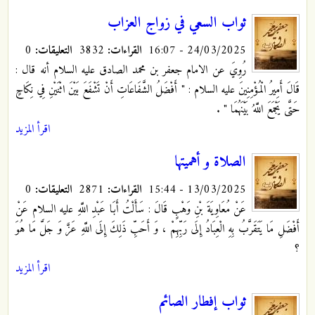
ثواب السعي في زواج العزاب
24/03/2025 - 16:07
القراءات:
3832
التعليقات:
0
رُوِيَ عن الامام جعفر بن محمد الصادق عليه السلام أنه قال :
قَالَ أَمِيرُ الْمُؤْمِنِينَ عليه السلام : "‏ أَفْضَلُ الشَّفَاعَاتِ أَنْ تَشْفَعَ بَيْنَ اثْنَيْنِ فِي نِكَاحٍ
حَتَّى يَجْمَعَ اللَّهُ بَيْنَهُمَا " .
اقرأ المزيد
الصلاة و أهميتها
13/03/2025 - 15:44
القراءات:
2871
التعليقات:
0
عَنْ مُعَاوِيَةَ بْنِ وَهْبٍ قَالَ : سَأَلْتُ أَبَا عَبْدِ اللَّهِ عليه السلام عَنْ
أَفْضَلِ‏ مَا يَتَقَرَّبُ‏ بِهِ‏ الْعِبَادُ إِلَى رَبِّهِمْ ، وَ أَحَبِّ ذَلِكَ إِلَى اللَّهِ عَزَّ وَ جَلَّ مَا هُوَ
؟
اقرأ المزيد
ثواب إفطار الصائم