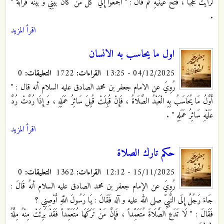
لَرَأَيْتَ عَجَباً ، فَتَحَ عَيْنَيْهِ ثُمَّ قَالَ : " اجْمَعُوا إِلَيَّ كُلَّ مَنْ كَانَ بَيْنِي وَ بَيْنَهُ قَرَابَةٌ "
.
اقرأ المزيد
اول ما يحاسب به الانسان
04/12/2025 - 13:25
القراءات:
1722
التعليقات:
0
رُوِيَ عن الامام جعفر بن محمد الصادق عليه السلام أنه قال : "‏
أَوَّلُ‏ مَا يُحَاسَبُ‏ بِهِ‏ الْعَبْدُ الصَّلَاةُ ، فَإِنْ قُبِلَتْ قُبِلَ سَائِرُ عَمَلِهِ ، وَ إِذَا رُدَّتْ رُدَّ
عَلَيْهِ سَائِرُ عَمَلِهِ " .
اقرأ المزيد
حكم تارك الصلاة
15/11/2025 - 12:12
القراءات:
1362
التعليقات:
0
رُوِيَ عن الإمام جعفر بن محمد الصادق عليه السلام أنهُ قَالَ :
جَاءَ رَجُلٌ إِلَى النَّبِيِّ صلى الله عليه و آله فَقَالَ : يَا رَسُولَ اللَّهِ أَوْصِنِي ؟
فَقَالَ : " لَا تَدَعِ‏ الصَّلَاةَ مُتَعَمِّداً ، فَإِنَّ مَنْ تَرَكَهَا مُتَعَمِّداً فَقَدْ بَرِئَتْ مِنْهُ مِلَّةُ