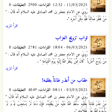
11/03/2025 - 12:32
القراءات:
2900
التعليقات:
0
رُوِيَ عن الامام جعفر بن محمد الصادق عليه السلام أنه قَالَ : "
مَنْ فَطَّرَ صَائِماً فَلَهُ مِثْلُ أَجْرِهِ ".
اقرأ المزيد
ثواب تزويج العزاب
06/03/2025 - 18:04
القراءات:
2781
التعليقات:
0
رُوِيَ عن الامام جعفر بن محمد الصادق عليه السلام أنه قال : "
مَنْ زَوَّجَ‏ أَعْزَباً كَانَ مِمَّنْ يَنْظُرُ اللَّهُ إِلَيْهِ يَوْمَ الْقِيَامَةِ "
.
اقرأ المزيد
عقاب من أعذر ظالماً بظلمه!
03/03/2025 - 08:11
القراءات:
4049
التعليقات:
0
رُوِيَ عن الامام جعفر بن محمد الصادق عليه السلام أنهُ قَالَ: "
مَنْ عَذَرَ ظَالِماً بِظُلْمِهِ سَلَّطَ اللَّهُ عَلَيْهِ مَنْ يَظْلِمُهُ‏، فَإِنْ دَعَا لَمْ يَسْتَجِبْ لَهُ وَ لَمْ
يَأْجُرْهُ اللَّهُ عَلَى ظُلَامَتِهِ ".