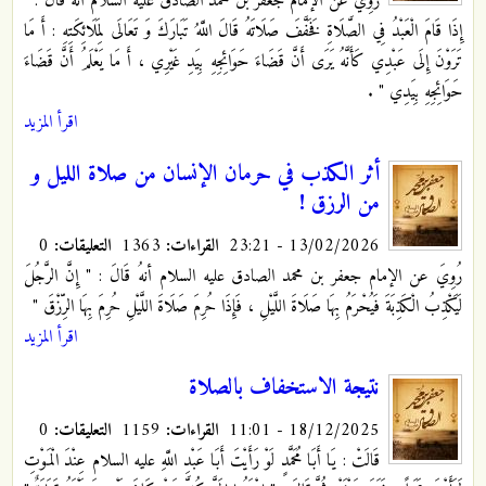
رُوِيَ عن الإمام جعفر بن محمد الصادق عليه السلام أنهُ قَالَ : "
إِذَا قَامَ الْعَبْدُ فِي الصَّلَاةِ فَخَفَّفَ‏ صَلَاتَهُ‏ قَالَ اللَّهُ تَبَارَكَ وَ تَعَالَى لِمَلَائِكَتِهِ : أَ مَا
تَرَوْنَ إِلَى عَبْدِي كَأَنَّهُ يَرَى أَنَّ قَضَاءَ حَوَائِجِهِ بِيَدِ غَيْرِي ، أَ مَا يَعْلَمُ أَنَّ قَضَاءَ
حَوَائِجِهِ بِيَدِي " .
اقرأ المزيد
أثر الكذب في حرمان الإنسان من صلاة الليل و
من الرزق !
13/02/2026 - 23:21
القراءات:
1363
التعليقات:
0
رُوِيَ عن الإمام جعفر بن محمد الصادق عليه السلام أنهُ قَالَ : " إِنَّ الرَّجُلَ‏
لَيَكْذِبُ‏ الْكَذِبَةَ فَيُحْرَمُ بِهَا صَلَاةَ اللَّيْلِ ، فَإِذَا حُرِمَ صَلَاةَ اللَّيْلِ حُرِمَ بِهَا الرِّزْقَ "
اقرأ المزيد
نتيجة الاستخفاف بالصلاة
18/12/2025 - 11:01
القراءات:
1159
التعليقات:
0
قَالَتْ : يَا أَبَا مُحَمَّدٍ لَوْ رَأَيْتَ أَبَا عَبْدِ اللَّهِ عليه السلام عِنْدَ الْمَوْتِ