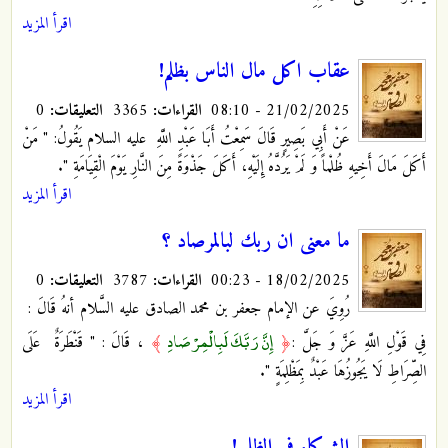
اقرأ المزيد
عقاب اكل مال الناس بظلم!
21/02/2025 - 08:10
القراءات:
3365
التعليقات:
0
عَنْ أَبِي بَصِيرٍ قَالَ سَمِعْتُ أَبَا عَبْدِ اللَّهِ
عليه السلام يَقُولُ‏: " مَنْ
أَكَلَ مَالَ أَخِيهِ ظُلْماً وَ لَمْ يَرُدَّهُ إِلَيْهِ، أَكَلَ جَذْوَةً مِنَ النَّارِ يَوْمَ الْقِيَامَةِ ".
اقرأ المزيد
ما معنى ان ربك لبالمرصاد ؟
18/02/2025 - 00:23
القراءات:
3787
التعليقات:
0
رُوِيَ عن الإمام جعفر بن محمد الصادق عليه السَّلام أنهُ قَالَ :
إِنَّ رَبَّكَ لَبِالْمِرْصَادِ
فِي قَوْلِ اللَّهِ عَزَّ وَ جَلَّ :
﴿
﴾
، قَالَ : " قَنْطَرَةٌ
عَلَى
الصِّرَاطِ لَا يَجُوزُهَا عَبْدٌ بِمَظْلِمَةٍ ".
اقرأ المزيد
الشركاء في الظلم !