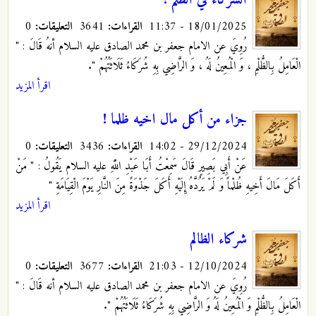
18/01/2025 - 11:37
القراءات:
3641
التعليقات:
0
رُوِيَ عن الامام جعفر بن محمد الصادق عليه السلام أنهُ قَالَ : "
الْعَامِلُ بِالظُّلْمِ ، وَ الْمُعِينُ لَهُ ، وَ الرَّاضِي بِهِ شُرَكَاءُ ثَلَاثَتُهُمْ ".
اقرأ المزيد
جزاء من أكل مال اخيه ظلما !
29/12/2024 - 14:02
القراءات:
3436
التعليقات:
0
عَنْ أَبِي بَصِيرٍ قَالَ سَمِعْتُ أَبَا عَبْدِ اللَّهِ عليه السلام يَقُولُ‏ : " مَنْ
أَكَلَ مَالَ أَخِيهِ ظُلْماً وَ لَمْ يَرُدَّهُ إِلَيْهِ أَكَلَ جَذْوَةً مِنَ النَّارِ يَوْمَ الْقِيَامَةِ "
اقرأ المزيد
شركاء الظالم
12/10/2024 - 21:03
القراءات:
3677
التعليقات:
0
رُوِيَ عن الامام جعفر بن محمد الصادق عليه السلام أنه قَالَ : "
الْعَامِلُ بِالظُّلْمِ وَ الْمُعِينُ لَهُ وَ الرَّاضِي بِهِ شُرَكَاءُ ثَلَاثَتُهُمْ ".