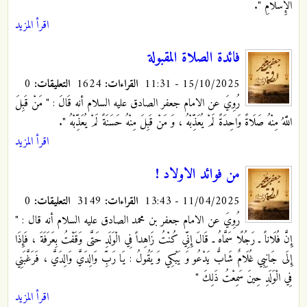
الْإِسْلَامِ ".
اقرأ المزيد
فائدة الصلاة المقبولة
15/10/2025 - 11:31
القراءات:
1624
التعليقات:
0
رُوِيَ عن الامام جعفر الصادق عليه السلام أنه قَالَ : " مَنْ‏ قَبِلَ‏
اللَّهُ‏ مِنْهُ‏ صَلَاةً وَاحِدَةً لَمْ يُعَذِّبْهُ ، وَ مَنْ قَبِلَ مِنْهُ حَسَنَةً لَمْ يُعَذِّبْهُ ".
اقرأ المزيد
من فوائد الاولاد !
11/04/2025 - 13:43
القراءات:
3149
التعليقات:
0
رُوِيَ عن الامام جعفر بن محمد الصادق عليه السلام أنه قال : "
إِنَّ فُلَاناً ـ رَجُلًا سَمَّاهُ ـ قَالَ إِنِّي كُنْتُ زَاهِداً فِي الْوَلَدِ حَتَّى وَقَفْتُ بِعَرَفَةَ ، فَإِذَا
إِلَى جَانِبِي غُلَامٌ شَابٌّ يَدْعُو وَ يَبْكِي وَ يَقُولُ : يَا رَبِّ وَالِدَيَّ وَالِدَيَّ ، فَرَغَّبَنِي‏
فِي‏ الْوَلَدِ حِينَ سَمِعْتُ ذَلِكَ "
اقرأ المزيد