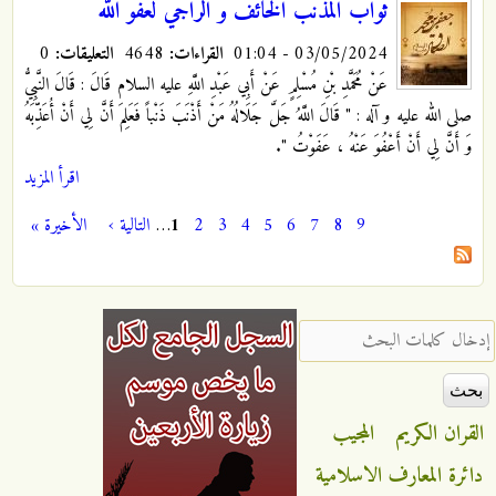
ثواب المذنب الخائف و الراجي لعفو الله
03/05/2024 - 01:04
القراءات:
4648
التعليقات:
0
عَنْ مُحَمَّدِ بْنِ مُسْلِمٍ عَنْ أَبِي عَبْدِ اللَّهِ عليه السلام قَالَ : قَالَ النَّبِيُّ
صلى الله عليه و آله : "‏ قَالَ اللَّهُ جَلَّ جَلَالُهُ مَنْ أَذْنَبَ ذَنْباً فَعَلِمَ أَنَّ لِي أَنْ أُعَذِّبَهُ
وَ أَنَّ لِي أَنْ أَعْفُوَ عَنْهُ ، عَفَوْتُ ".
اقرأ المزيد
9
8
7
6
5
4
3
2
1
…
التالية ›
الأخيرة »
الصفحات
‏إدخال كلمات البحث ‏
القران الكريم
المجيب
دائرة المعارف الاسلامية