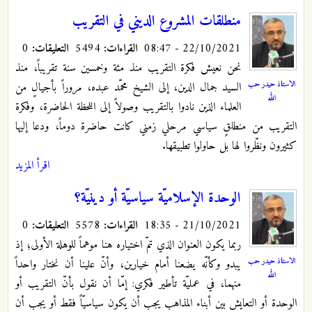
منطلقات المشروع الديني في التقريب
22/10/2021 - 08:47
القراءات:
5494
التعليقات:
0
نحن نعيش فكرة التقريب منذ مئة وخمسين سنة تقريباً، منذ
الاستاذ حيدر حب
السيد جمال الدين، إلى الشيخ محمّد عبده، مروراً بأجيالٍ من
الله
العلماء الذين نادوا بالتقريب وصولاً إلى اللحظة الحاضرة، وفكرة
التقريب من منطلقٍ سياسي مرحلي زمني كانت حاضرة دوماً، ودعا إليها
كثيرون ونظّروا لها بل حاولوا تطبيقها.
اقرأ المزيد
الوحدة الإسلاميّة سياسيّة أو دينيّة؟
21/10/2021 - 18:35
القراءات:
5578
التعليقات:
0
ربما يكون العنوان الذي تمّ اختياره هنا موهماً للوهلة الأولى؛ إذ
الاستاذ حيدر حب
يبدو وكأنّه يضعنا أمام خيارين، وأنّ علينا أن نختار واحداً
الله
منهما، في عمليّة تأطير فكري: إمّا أن نقول بأنّ التقريب أو
الوحدة أو التعايش بين أبناء المذاهب يجب أن يكون سياسيّاً فقط أو يجب أن