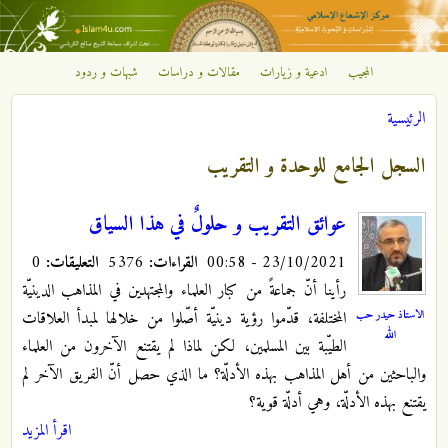
تجاوز إلى المحتوى الرئيسي
المجيب
ادعية و زيارات
مقالات و دراسات
شبهات و ردود
مركز
الرئيسية
الإشعاع
أنت هنا
السجل الجامع للوحدة و التقريب
الإسلامي
عوائق التقريب و حلولٌ في هذا السياق
23/10/2021 - 00:58
القراءات:
5376
التعليقات:
0
رأينا أنّ جماعةً من كبار العلماء والمجتهدين في المذاهب الدينيّة
الاستاذ حيدر حب
المختلفة، قدّموا رؤية دينيّة أصّلوا من خلالها لمبدأ العلاقات
الله
الطيّبة بين المسلمين، لكن لماذا لم يقتنع الآخرون من العلماء
والباحثين من أهل المذاهب بهذه الأدلّة؟ ما الذي حصل أنّ الفريق الآخر لم
يقتنع بهذه الأدلّة، وهي أدلّة قوية؟
اقرأ المزيد