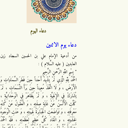
دعاء اليوم
دعاء يوم الاثنين
من أدعية الإمام علي بن الحسين السجاد زين
العابدين ( عليه السَّلام ) :
" بِسْمِ اللَّهِ الرَّحْمنِ الرَّحِيمِ
الْحَمْدُ لِلَّهِ الَّذِي لَمْ يُشْهِدْ أَحَداً حِينَ فَطَرَ السَّمَاوَاتِ وَ
الْأَرْضَ ، وَ لَا اتَّخَذَ مُعِيناً حِينَ بَرَأَ النَّسَمَاتِ ، لَمْ
يُشَارَكْ فِي الْإِلَهِيَّةِ ، وَ لَمْ يُظَاهَرْ فِي الْوَحْدَانِيَّةِ ،
كَلَّتِ الْأَلْسُنُ عَنْ غَايَةِ صِفَتِهِ ، وَ الْعُقُولُ عَنْ كُنْهِ
مَعْرِفَتِهِ ، وَ تَوَاضَعَتِ الْجَبَابِرَةُ لِهَيْبَتِهِ ، وَ عَنَتِ الْوُجُوهُ
لِخَشْيَتِهِ ، وَ انْقَادَ كُلُّ عَظِيمٍ لِعَظَمَتِهِ ، فَلَهُ الْحَمْدُ