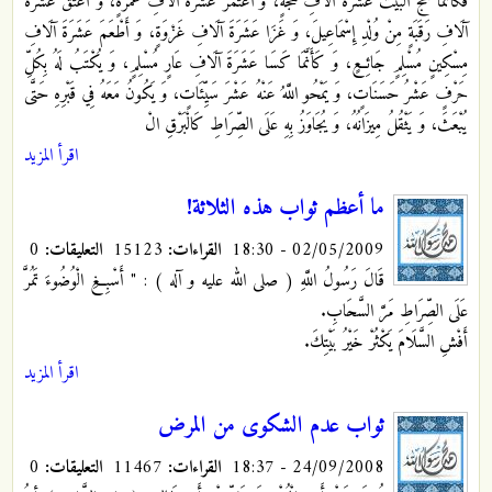
فَكَأَنَّمَا حَجَّ الْبَيْتَ عَشَرَةَ آلَافِ حَجَّةٍ، وَ اعْتَمَرَ عَشَرَةَ آلَافِ عُمْرَةٍ، وَ أَعْتَقَ عَشَرَةَ
آلَافِ رَقَبَةٍ مِنْ وُلْدِ إِسْمَاعِيلَ، وَ غَزَا عَشَرَةَ آلَافِ غَزْوَةٍ، وَ أَطْعَمَ عَشَرَةَ آلَافِ
مِسْكِينٍ مُسْلِمٍ جَائِعٍ، وَ كَأَنَّمَا كَسَا عَشَرَةَ آلَافِ عَارٍ مُسْلِمٍ، وَ يُكْتَبُ لَهُ بِكُلِّ
حَرْفٍ عَشْرُ حَسَنَاتٍ، وَ يَمْحُو اللَّهُ عَنْهُ عَشْرَ سَيِّئَاتٍ، وَ يَكُونُ مَعَهُ فِي قَبْرِهِ حَتَّى
يُبْعَثَ، وَ يَثْقُلُ مِيزَانُهُ، وَ يُجَاوَزُ بِهِ عَلَى الصِّرَاطِ كَالْبَرْقِ الْ
اقرأ المزيد
ما أعظم ثواب هذه الثلاثة!
02/05/2009 - 18:30
القراءات:
15123
التعليقات:
0
قَالَ رَسُولُ اللَّهِ ( صلى الله عليه و آله ) : " أَسْبِغِ الْوُضُوءَ
تَمُرَّ
عَلَى الصِّرَاطِ مَرَّ السَّحَابِ.
أَفْشِ السَّلَامَ يَكْثُرْ خَيْرُ بَيْتِكَ.
اقرأ المزيد
ثواب عدم الشكوى من المرض
24/09/2008 - 18:37
القراءات:
11467
التعليقات:
0