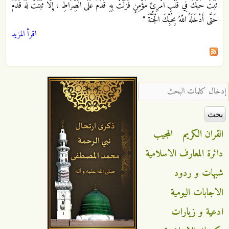
ثَبَتَ حُبُّكَ فِي قَلْبِ امْرِئٍ مُؤْمِنٍ فَزَلَّتْ بِهِ قَدَمٌ عَلَى الصِّرَاطِ ، إِلَّا ثَبَتَتْ لَهُ قَدَمٌ
حَتَّى أَدْخَلَهُ اللَّهُ بِحُبِّكَ الْجَنَّةَ "
اقرأ المزيد
‏إدخال كلمات البحث ‏
القران الكريم
المجيب
دائرة المعارف الاسلامية
شبهات و ردود
الاجابات اليومية
ادعية و زيارات