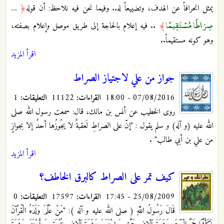
...
يمثل انحرافاً عن الهدف، وتضييعاً له.. وفيما نحن فيه نلاحظ: أن قوله
﴿
صِرَاطًا مُسْتَقِيمًا
﴾
.. فيه إعلام بالحاجة إلى طريق موصل وإعلام بصفته،
وهو كونه مستقيماً..
اقرأ المزيد
جواز من علي لاجتياز الصراط
07/08/2016 - 18:00
القراءات:
11122
التعليقات:
1
روى الخطيب عن أنس بن مالك، قال: سمعت رسول الله صلى
الله عليه (و آله) و سلم يقول : "إنّ على الصراطِ لَعقبةٌ لا يجُوزُها أحدٌ إلا بجوازٍ
من علي بن أبي طالب"
.
اقرأ المزيد
كيف تمر على الصراط كالبرق الخاطف؟
25/08/2009 - 17:45
القراءات:
17597
التعليقات:
0
قَالَ رَسُولُ اللَّهِ ( صلى الله عليه و آله ): "مَنْ عَلَّمَ وَلَدَهُ الْقُرْآنَ