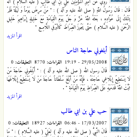
رُوِيَ عَنْ أَمِيرِ الْمُؤْمِنِينَ عَلِيِّ بْنِ أَبِي طَالِبٍ ( عليه السَّلام ) أنهُ
قَالَ : قَالَ رَسُولُ اللَّهِ ( صلى الله عليه و آله ) : " مَنْ مَرِضَ يَوْماً وَ لَيْلَةً فَلَمْ
يَشْكُ إِلَى عُوَّادِهِ ، بَعَثَهُ اللَّهُ عَزَّ وَ جَلَّ يَوْمَ الْقِيَامَةِ مَعَ خَلِيلِهِ إِبْرَاهِيمَ خَلِيلِ
الرَّحْمَنِ ( عليه السَّلام ) حَتَّى يَجُوزَ الصِّرَاطَ كَالْبَرْقِ اللَّامِعِ "
اقرأ المزيد
أبلغوني حاجة الناس
29/05/2008 - 19:19
القراءات:
8770
التعليقات:
0
قَالَ رسول الله ( صلى الله عليه و آله ) : " أَبْلِغُونِي حَاجَةَ مَنْ
لَا يَسْتَطِيعُ إِبْلَاغِي حَاجَتَهُ ، فَإِنَّهُ مَنْ أَبْلَغَ سُلْطَاناً حَاجَةَ مَنْ لَا يَسْتَطِيعُ إِبْلَاغَهَا
ثَبَّتَ اللَّهُ قَدَمَيْهِ عَلَى الصِّرَاطِ يَوْمَ الْقِيَامَةِ "
.
اقرأ المزيد
حب علي بن ابي طالب
17/03/2007 - 06:46
القراءات:
18927
التعليقات:
0
قَالَ النَّبِيُّ ( صلى الله عليه و آله ) لِعَلِيٍّ ( عليه السَّلام ) : " مَا