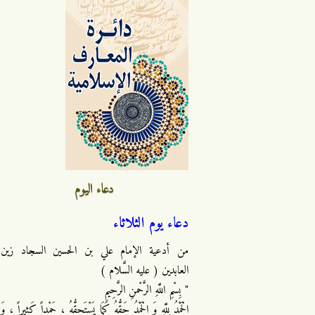
دعاء اليوم
دعاء يوم الثلاثاء
من أدعية الإمام علي بن الحسين السجاد زين
العابدين ( عليه السَّلام )
" بِسْمِ اللَّهِ الرَّحْمنِ الرَّحِيمِ
الْحَمْدُ لِلَّهِ وَ الْحَمْدُ حَقُّهُ كَمَا يَسْتَحِقُّهُ ، حَمْداً كَثِيراً ، وَ