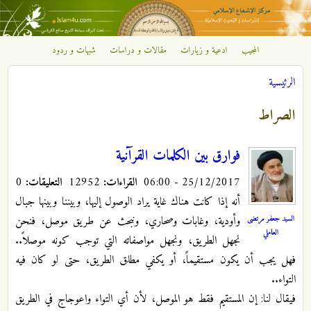
تجاوز إلى المحتوى الرئيسي
المجيب
ادعية و زيارات
مقالات و دراسات
شبهات و ردود
مركز
الرئيسية
الإشعاع
أنت هنا
الصراط
الإسلامي
فوارق بين الكلمات القرآنية
25/12/2017 - 06:00
القراءات:
12952
التعليقات:
0
أنه إذا كانت هناك غاية يراد الوصول إليها، وبيننا وبينها جبال
السيد جعفر مرتضى
وأودية، وغابات وصحاري، ونبحث عن طريق موصل، فنحن
العاملي
نجهل الطريق، ونجهل مواصفاته التي توجب كونه موصلاً..
فهل يجب أن يكون مستقيماً، أو يكفي مطلق الطريق، حتى لو كان فيه
التواء..
فيقال لنا: إن المستقيم فقط هو الموصل، لأن أي التواء واعوجاج في الطريق