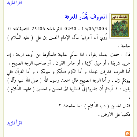
اقرأ المزيد
المعروف بقَدَر المعرفة
13/06/2003 - 02:50
القراءات:
25406
التعليقات:
0
رُوي أن أعرابيا سأل الإمام الحسين بن علي ( عليه السَّلام )
حاجة .
قال : سمعت جدك يقول : اذا سألتم حاجة فاسألوها من أوجه اربعة : إما
عربيا شريفا ، أو مولى كريما ، أو حامل القران ، أو صاحب الوجه الصبيح .
أما العرب فشرفت بجدك و أما الكرم فدأبكم و سيرتكم ، و أما القرآن ففي
بيوتكم نزل ، و أما الوجه الصبيح فاني سمعت رسول الله ( صلى الله عليه وآله )
يقول : اذا أردتم أن تنظروا إليَّ فانظروا الى الحسن و الحسين ( عليهما السَّلام )
.
فقال الحسين ( عليه السَّلام ) : ما حاجتك ؟
فكتبها على الارض .
اقرأ المزيد