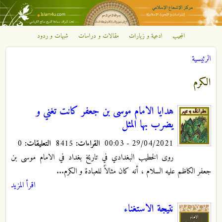
تجاوز إلى المحتوى الرئيسي
المجيب
ادعية و زيارات
مقالات و دراسات
شبهات و ردود
مركز
الرئيسية
الإشعاع
أنت هنا
الكرم
الإسلامي
هدايا الامام موسى بن جعفر كانت تغني و
يضرب بها المثل
29/04/2021 - 00:03
القراءات:
8415
التعليقات:
0
روى الخطيب البغدادي في تاريخ بغداد في الامام موسى بن
جعفر الكاظم عليه السلام ، أنه كان مثالاً للعبادة و الكرم...
اقرأ المزيد
نتيجة الاستغناء