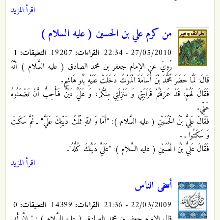
اقرأ المزيد
من كرم علي بن الحسين ( عليه السلام )
27/05/2010 - 22:34
القراءات:
19207
التعليقات:
1
رُوِيَ عن الإمام جعفر بن محمد الصادق ( عليه السَّلام ) أنَّهُ
قَالَ: لَمَّا حَضَرَ مُحَمَّدَ بْنَ أُسَامَةَ الْمَوْتُ دَخَلَتْ عَلَيْهِ بَنُو هَاشِمٍ.
فَقَالَ لَهُمْ: قَدْ عَرَفْتُمْ قَرَابَتِي وَ مَنْزِلَتِي مِنْكُمْ، وَ عَلَيَّ دَيْنٌ فَأُحِبُّ أَنْ تَضْمَنُوهُ
عَنِّي.
فَقَالَ عَلِيُّ بْنُ الْحُسَيْنِ ( عليه السَّلام ): "أَمَا وَ اللَّهِ ثُلُثُ دَيْنِكَ عَلَيَّ" ـ ثُمَّ سَكَتَ
وَ سَكَتُوا ـ .
فَقَالَ عَلِيُّ بْنُ الْحُسَيْنِ ( عليه السَّلام ): "عَلَيَّ دَيْنُكَ كُلُّهُ".
اقرأ المزيد
أسخى الناس
22/03/2009 - 21:36
القراءات:
14399
التعليقات:
0
قال الإمام جعفر بن محمد الصادق ( عليه السَّلام ) : " إِنَّ أَبِي