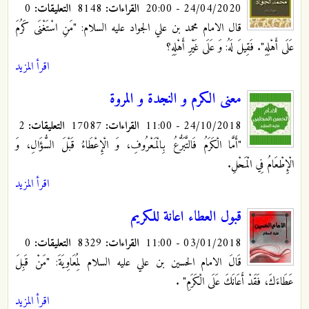
24/04/2020 - 20:00
القراءات:
8148
التعليقات:
0
قال الامام محمد بن علي الجواد عليه السلام: "مَنِ اسْتَغْنَى كَرُمَ
عَلَى أَهْلِهِ". فَقِيلَ لَهُ: وَ عَلَى غَيْرِ أَهْلِهِ؟
اقرأ المزيد
معنى الكرم و النجدة و المروة
24/10/2018 - 11:00
القراءات:
17087
التعليقات:
2
"أَمَّا الْكَرَمُ فَالتَّبَرُّعُ بِالْمَعْرُوفِ، وَ الْإِعْطَاءُ قَبْلَ السُّؤَالِ، وَ
الْإِطْعَامُ فِي الْمَحْلِ.
اقرأ المزيد
قبول العطاء اعانة للكريم
03/01/2018 - 11:00
القراءات:
8329
التعليقات:
0
قَالَ الامام الحسين بن علي عليه السلام لِمُعَاوِيَةَ: "مَنْ قَبِلَ
عَطَاءَكَ، فَقَدْ أَعَانَكَ عَلَى الْكَرَمِ‏"
.
اقرأ المزيد