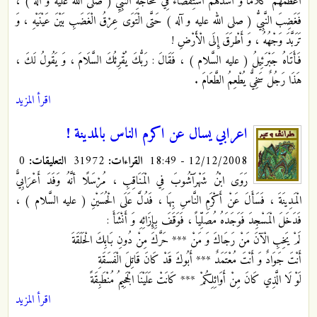
أَعْظَمَهُمْ كَلَاماً وَ أَشَدَّهُمْ اسْتِقْصَاءً فِي مُحَاجَّةِ النَّبِيِّ ( صلى الله عليه و آله ) ،
فَغَضِبَ النَّبِيُّ ( صلى الله عليه و آله ) حَتَّى الْتَوَى عِرْقُ الْغَضَبِ بَيْنَ عَيْنَيْهِ ، وَ
تَرَبَّدَ وَجْهُهُ ، وَ أَطْرَقَ إِلَى الْأَرْضِ !
فَأَتَاهُ جَبْرَئِيلُ ( عليه السَّلام ) ، فَقَالَ : رَبُّكَ يُقْرِئُكَ السَّلَامَ ، وَ يَقُولُ لَكَ ،
هَذَا رَجُلٌ سَخِيٌّ يُطْعِمُ الطَّعَامَ .
اقرأ المزيد
اعرابي يسال عن اكرم الناس بالمدينة !
12/12/2008 - 18:49
القراءات:
31972
التعليقات:
0
رَوَى ابْنُ شَهْرَآشُوبَ فِي الْمَنَاقِبِ ، مُرْسَلًا أنَّهُ وَفَدَ أَعْرَابِيٌّ
الْمَدِينَةَ ، فَسَأَلَ عَنْ أَكْرَمِ النَّاسِ بِهَا ، فَدُلَّ عَلَى الْحُسَيْنِ ( عليه السَّلام ) ،
فَدَخَلَ الْمَسْجِدَ فَوَجَدَهُ مُصَلِّياً ، فَوَقَفَ بِإِزَائِهِ وَ أَنْشَأَ :
لَمْ يَخِبِ الْآنَ مَنْ رَجَاكَ وَ مَنْ *** حَرَّكَ مِنْ دُونِ بَابِكَ الْحَلَقَةَ
أَنْتَ جَوَادٌ وَ أَنْتَ مُعْتَمَدٌ *** أَبُوكَ قَدْ كَانَ قَاتِلَ الْفَسَقَةِ
لَوْ لَا الَّذِي كَانَ مِنْ أَوَائِلِكُمْ *** كَانَتْ عَلَيْنَا الْجَحِيمُ مُنْطَبِقَةً
اقرأ المزيد