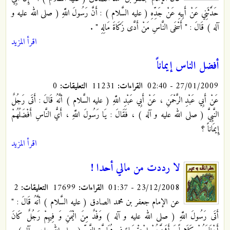
حَدَّثَنِي عَنْ أَبِيهِ عَنْ جَدِّهِ ( عليه السَّلام ) : أَنَّ رَسُولَ اللَّهِ ( صلى الله عليه و
آله ) قَالَ : " أَسْخَى النَّاسِ مَنْ أَدَّى زَكَاةَ مَالِهِ "
.
اقرأ المزيد
أفضل الناس إيماناً
27/01/2009 - 02:40
القراءات:
11231
التعليقات:
0
عَنْ أَبِي عَبْدِ الرَّحْمَنِ ، عَنْ أَبِي عَبْدِ اللَّهِ
( عليه السَّلام ) أنَّهُ قَالَ : أَتَى رَجُلٌ
النَّبِيَّ ( صلى الله عليه و آله ) ، فَقَالَ : يَا رَسُولَ اللَّهِ ، أَيُّ النَّاسِ أَفْضَلُهُمْ
إِيمَاناً ؟
اقرأ المزيد
لا رددت من مالي أحدا !
23/12/2008 - 01:37
القراءات:
17699
التعليقات:
2
عن الإمام جعفر بن محمد الصادق ( عليه السَّلام ) أنَّهُ قَالَ : "
أَتَى رَسُولَ اللَّهِ ( صلى الله عليه و آله ) وَفْدٌ مِنَ الْيَمَنِ وَ فِيهِمْ رَجُلٌ كَانَ