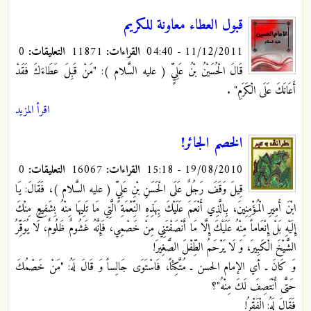
قبول العطاء معاونة للكريم
11/12/2011 - 04:40
القراءات:
11871
التعليقات:
0
قَالَ الْحُسَيْنُ بْنُ عَلِيٍّ ( عليه السَّلام ): "مَنْ قَبِلَ عَطَاءَكَ فَقَدْ
أَعَانَكَ عَلَى الْكَرَمِ"
.
اقرأ المزيد
الخصم الجائر!
19/08/2010 - 15:18
القراءات:
16067
التعليقات:
0
قِيلَ وَقَفَ رَجُلٌ عَلَى الْحَسَنِ بْنِ عَلِيٍّ ( عليه السَّلام )، فَقَالَ: يَا
ابْنَ أَمِيرِ الْمُؤْمِنِينَ، بِالَّذِي أَنْعَمَ عَلَيْكَ بِهَذِهِ النِّعْمَةِ الَّتِي مَا تَلِيهَا مِنْهُ بِشَفِيعٍ مِنْكَ
إِلَيْهِ بَلْ إِنْعَاماً مِنْهُ عَلَيْكَ إِلَّا مَا أَنْصَفْتَنِي مِنْ خَصْمِي، فَإِنَّهُ غَشُومٌ ظَلُومٌ، لَا يُوَقِّرُ
الشَّيْخَ الْكَبِيرَ، وَ لَا يَرْحَمُ الطِّفْلَ الصَّغِيرَ!
وَ كَانَ ـ أي الإمام الحسن ـ مُتَّكِئاً، فَاسْتَوَى جَالِساً وَ قَالَ لَهُ: "مَنْ خَصْمُكَ
حَتَّى أَنْتَصِفَ لَكَ مِنْهُ"؟
فَقَالَ لَهُ: الْفَقْرُ!