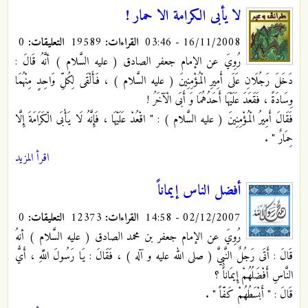
لا يأبى الكرامة الا حمار !
16/11/2008 - 03:46
القراءات:
19589
التعليقات:
0
رُوِيَ عن الإمام جعفر الصادق ( عليه السَّلام ) أنَّهُ قَالَ :
دَخَلَ رَجُلَانِ عَلَى أَمِيرِ الْمُؤْمِنِينَ ( عليه السَّلام ) ، فَأَلْقَى لِكُلِّ وَاحِدٍ مِنْهُمَا
وِسَادَةً ، فَقَعَدَ عَلَيْهَا أَحَدُهُمَا وَ أَبَى الْآخَرُ !
فَقَالَ أَمِيرُ الْمُؤْمِنِينَ ( عليه السَّلام ) : " اقْعُدْ عَلَيْهَا ، فَإِنَّهُ لَا يَأْبَى الْكَرَامَةَ إِلَّا
حِمَارٌ " .
اقرأ المزيد
أفضل الناس إيماناً
02/12/2007 - 14:58
القراءات:
12373
التعليقات:
0
رُوِيَ عن الإمام جعفر بن محمد الصادق ( عليه السَّلام ) أنهُ
قَالَ : أَتَى رَجُلٌ النَّبِيَّ ( صلى الله عليه و آله ) ، فَقَالَ : يَا رَسُولَ اللَّهِ ، أَيُّ
النَّاسِ أَفْضَلُهُمْ إِيمَاناً ؟
قَالَ : " أَبْسَطُهُمْ كَفّاً "
.