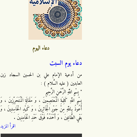
دعاء اليوم
دعاء يوم السبت
من أدعية الإمام علي بن الحسين السجاد زين
العابدين ( عليه السَّلام ) :
" بِسْمِ اللَّهِ الرَّحْمنِ الرَّحِيمِ
بِسْمِ اللَّهِ كَلِمَةِ الْمُعْتَصِمِينَ ، وَ مَقَالَةِ الْمُتَحَرِّزِينَ ، وَ
أَعُوذُ بِاللَّهِ مِنْ جَوْرِ الْجَائِرِينَ ، وَ كَيْدِ الْحَاسِدِينَ ، وَ
بَغْيِ الطَّاغِينَ ، وَ أَحْمَدُهُ فَوْقَ حَمْدِ الْحَامِدِينَ .
اقرأ المزيد