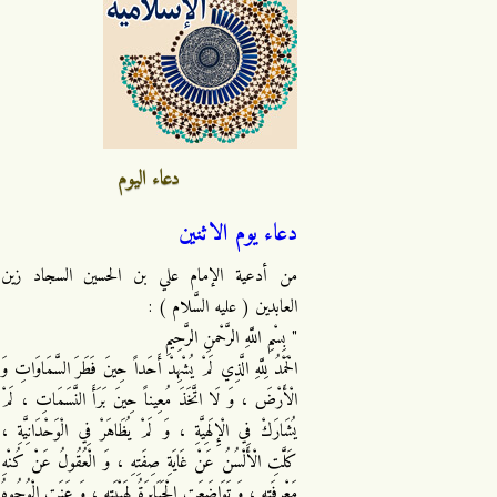
دعاء اليوم
دعاء يوم الاثنين
من أدعية الإمام علي بن الحسين السجاد زين
العابدين ( عليه السَّلام ) :
" بِسْمِ اللَّهِ الرَّحْمنِ الرَّحِيمِ
الْحَمْدُ لِلَّهِ الَّذِي لَمْ يُشْهِدْ أَحَداً حِينَ فَطَرَ السَّمَاوَاتِ وَ
الْأَرْضَ ، وَ لَا اتَّخَذَ مُعِيناً حِينَ بَرَأَ النَّسَمَاتِ ، لَمْ
يُشَارَكْ فِي الْإِلَهِيَّةِ ، وَ لَمْ يُظَاهَرْ فِي الْوَحْدَانِيَّةِ ،
كَلَّتِ الْأَلْسُنُ عَنْ غَايَةِ صِفَتِهِ ، وَ الْعُقُولُ عَنْ كُنْهِ
مَعْرِفَتِهِ ، وَ تَوَاضَعَتِ الْجَبَابِرَةُ لِهَيْبَتِهِ ، وَ عَنَتِ الْوُجُوهُ