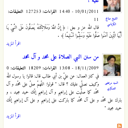
عليه ؟
10/01/2011 - 14:40
القراءات:
127253
التعليقات:
11
الشيخ صالح
الكرباسي
قال الله عز و جل : ﴿ إِنَّ اللَّهَ وَمَلَائِكَتَهُ يُصَلُّونَ عَلَى النَّبِيِّ يَا
أَيُّهَا الَّذِينَ آمَنُوا صَلُّوا عَلَيْهِ وَسَلِّمُوا تَسْلِيمًا ﴾
.
اقرأ المزيد
من سنن النبي الصلاة على محمد و آل محمد
18/11/2009 - 13:08
القراءات:
18209
التعليقات:
0
في كنز العمال: عن عليّ بن أبي طالب قال: قالوا: يا رسول الله
السيد مرتضى
وكيف نصلّي عليك ؟ قال: " قولوا: اللّهمّ صلّ على محمّد و آل
العسكري
محمّد كما صلّيت على إبراهيم و آل إبراهيم إنّك حميد مجيد ، و
بارك على محمّد و على آل محمّد كما باركت على إبراهيم و على آل إبراهيم إنّك
حميد مجيد "
اقرأ المزيد