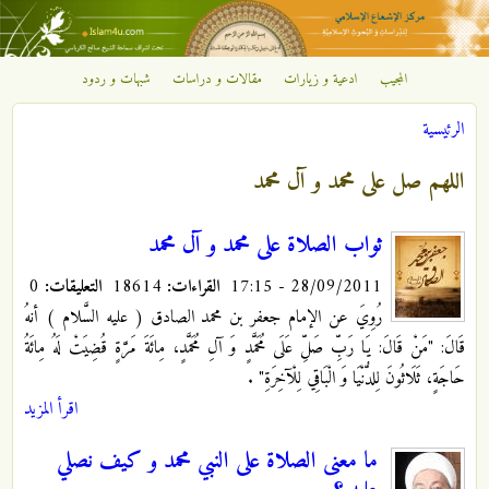
تجاوز إلى المحتوى الرئيسي
المجيب
ادعية و زيارات
مقالات و دراسات
شبهات و ردود
مركز
الرئيسية
الإشعاع
أنت هنا
اللهم صل على محمد و آل محمد
الإسلامي
ثواب الصلاة على محمد و آل محمد
28/09/2011 - 17:15
القراءات:
18614
التعليقات:
0
رُوِيَ عن الإمام جعفر بن محمد الصادق ( عليه السَّلام ) أنهُ
قَالَ: "مَنْ قَالَ: يَا رَبِّ صَلِّ عَلَى مُحَمَّدٍ وَ آلِ مُحَمَّدٍ، مِائَةَ مَرَّةٍ قُضِيَتْ لَهُ مِائَةُ
حَاجَةٍ، ثَلَاثُونَ لِلدُّنْيَا وَ الْبَاقِي لِلْآخِرَةِ"
.
اقرأ المزيد
ما معنى الصلاة على النبي محمد و كيف نصلي