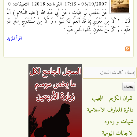
03/10/2007 - 17:15
القراءات:
12018
التعليقات:
0
عَنْ حَفْصِ بْنِ غِيَاثٍ ، عَنْ أَبِي عَبْدِ اللَّهِ
( عليه السَّلام ) أنهُ
قَالَ : " كَمْ مِنْ مَغْرُورٍ بِمَا قَدْ أَنْعَمَ اللَّهُ عَلَيْهِ ، وَ كَمْ مِنْ مُسْتَدْرَجٍ بِسَتْرِ اللَّهِ
عَلَيْهِ ، وَ كَمْ مِنْ مَفْتُونٍ بِثَنَاءِ النَّاسِ عَلَيْهِ "
اقرأ المزيد
‏إدخال كلمات البحث ‏
القران الكريم
المجيب
دائرة المعارف الاسلامية
شبهات و ردود
الاجابات اليومية