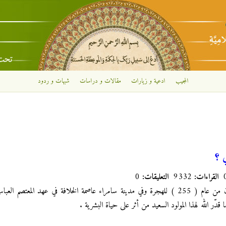
تجاوز إلى المحتوى الرئيسي
المجيب
ادعية و زيارات
مقالات و دراسات
شبهات و ردود
 ؟
القراءات:
9332
التعليقات:
0
في ليلة النصف من شعبان من عام ( 255 ) للهجرة وفي مدينة سامراء عاصمة الخلافة في عهد الم
دّر الله لهذا المولود السعيد من أثر على حياة البشرية .