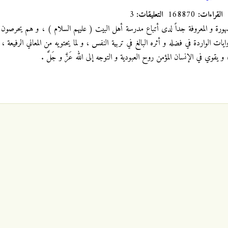
القراءات:
168870
التعليقات:
3
شهورة و المعروفة جداً لدى أتباع مدرسة أهل البيت ( عليهم السلام ) ، و هم يحرصون ع
ات الواردة في فضله و أثره البالغ في تربية النفس ، و لما يحتويه من المعاني الرفيعة ، و
 و يقوي في الإنسان المؤمن روح العبودية و التوجه إلى الله عَزَّ و جَلَّ .