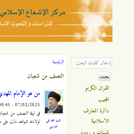
مركز
الإشعاع
‏إدخال كلمات البحث ‏
الرئيسية
أنت هنا
الإسلامي
النصف من شعبان
القران الكريم
من هو الإمام المهدي
المجيب
07/02/2025 - 00:45
دائرة المعارف
الاسلامية
السيد محمد تقي
لولادته شواهد دلت على ما ق
المدرسي
شبهات و ردود