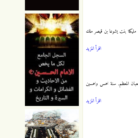
ومئتين. اُمّه عليه السلام مليكة بنت يشوعا بن قيصر ملك
اقرأ المزيد
شعبان المعظم, سنة خمس وخمسين
اقرأ المزيد