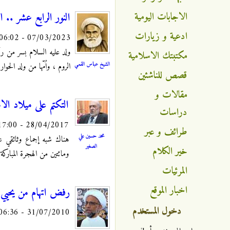
الاجابات اليومية
النور الرابع عشر .. 
ادعية و زيارات
07/03/2023 - 06:02
مكتبتك الاسلامية
الشيخ عباس القمي
الروم ، واُمّها من ولد ال
قصص للناشئين
مقالات و
التكتم على ميلاد الام
دراسات
28/04/2017 - 17:00
طرائف و عبر
محمد حسين علي
هناك شبه إجماع وثائقي ع
الصغير
خير الكلام
ومائتين من الهجرة المباركة.
المرئيات
اخبار الموقع
رفض اتهام من يحيي ل
دخول المستخدم
31/07/2010 - 06:36