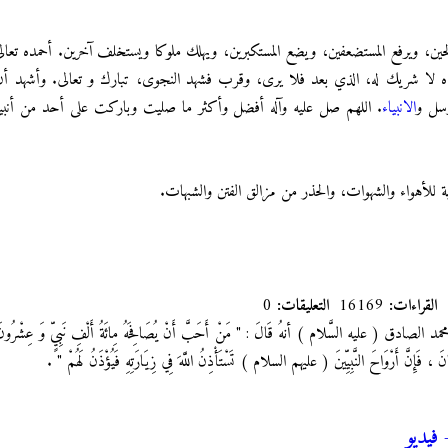
حين، ويرفع المستضعفين، ويضع المستكبرين، ويهلك ملوكا ويستخلف آخرين. أحمده تعالى
 وحده لا شريك له، الذي بعد فلا يرى، وقرب فشهد النجوى، تبارك و تعالى. وأشهد أ
رسل و
الانبياء
. اللهم صل عليه وآله أفضل وأكثر ما صليت وباركت على أحد من أنبي
ة للأهواء والشهوات، والحذر من مزالق الفتن والشبهات.
القراءات:
16169
التعليقات:
0
ق ( عليه السَّلام ) أنهُ قَالَ : " مَنْ أَحَبَّ أَنْ يُصَافِحَهُ مِائَةُ أَلْفِ نَبِيٍّ وَ عِشْرُونَ أَلْفَ نَب
َإِنَّ أَرْوَاحَ النَّبِيِّينَ ( عليهم السلام ) تَسْتَأْذِنُ اللَّهَ فِي زِيَارَتِهِ فَيُؤْذَنُ لَهُمْ " .
فيديو