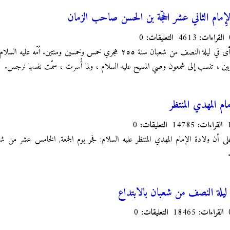
الإِمام الثاني عشر الحجّة بن الحسن صاحب الزمان
القراءات:
4613
التعليقات:
0
ولد عليه السلام بسر من رأى في ليلة النصف من شعبان سنة ۲٥٥ هجري خمس وخمسين 
حواريين ، تنسب إلى شمعون وصي المسيح عليه السلام ، ولما أُسرت ، سمّت نفسها نرجس.
ام المهدي المنتظر
القراءات:
14785
التعليقات:
0
لى أن ولادة الإمام المهدي المنتظر عليه السلام: فجر يوم الجمعة, الخامس عشر من 
يلة النصف من شعبان بالابتداع
القراءات:
18465
التعليقات:
0