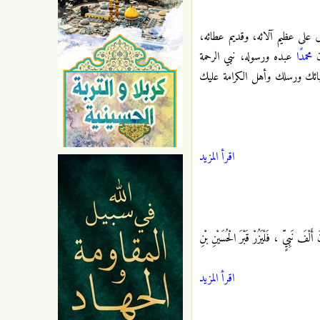
 على عظيم آلائه، وقديم عطائه،
ن
محمدًا
عبده ورسوله، نبي الرحمة
ائك ورسلك وأهل الكرامة عليك
اقرأ المزيد
ِيٍّ ، فَلْيَزُرْ قَبْرَ الْحُسَيْنِ بْنِ
اقرأ المزيد