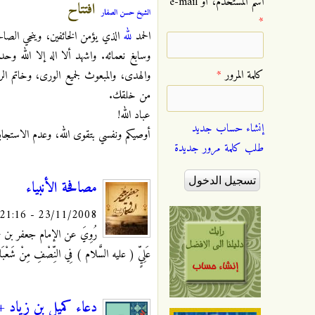
‏اسم المستخدم، أو e-mail
افتتاح
الشيخ حسن الصفار
*
الحمد
لله
الذي يؤمن الخائفين، وينجي الصال
وسابغ نعمائه. واشهد ألا اله إلا الله
‏كلمة المرور ‏
*
والهدى، والمبعوث لجميع الورى، وخاتم ال
من خلقك.
عباد الله!
إنشاء حساب جديد
أوصيكم ونفسي بتقوى الله، وعدم الاستجاب
طلب كلمة مرور جديدة
مصافحة الأنبياء
23/11/2008 - 21:16
رُوِيَ عن الإمام جعفر بن محمد الصاد
عَلِيٍّ ( عليه السَّلام ) فِي النِّصْفِ مِنْ شَعْبَانَ ، ف
دعاء كميل بن زياد + 