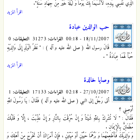
الَّذِي نَفْسِي بِيَدِهِ، لَأُنْسُهُمَا بِكَ يَوْماً وَ لَيْلَةً خَيْرٌ مِنْ جِهَادِ سَنَةٍ".
اقرأ المزيد
حب الوالدين عبادة
18/11/2007 - 00:18
القراءات:
31273
التعليقات:
0
قَالَ رسول الله ( صلى الله عليه و آله ) : " نَظَرُ الْوَلَدِ إِلَى وَالِدَيْهِ
حُبّاً لَهُمَا عِبَادَةٌ "
.
اقرأ المزيد
وصايا خالدة
27/10/2007 - 02:18
القراءات:
17133
التعليقات:
1
أتى رَجُلٌ إلى النبي ( صلى الله عليه و آله ) فَقَالَ : يَا رَسُولَ اللَّهِ
أَوْصِنِي ؟
فَقَالَ : " لَا تُشْرِكْ بِاللَّهِ شَيْئاً وَ إِنْ حُرِّقْتَ بِالنَّارِ وَ إِنْ عُذِّبْتَ ، إِلَّا وَ قَلْبُكَ
مُطْمَئِنٌّ بِالْإِيمَانِ .
وَ وَالِدَيْكَ فَأَطْعِمْهُمَا وَ بَرَّهُمَا حَيَّيْنِ أَوْ مَيِّتَيْنِ ، فَإِنْ أَمَرَاكَ أَنْ تَخْرُجَ مِنْ أَهْلِكَ وَ