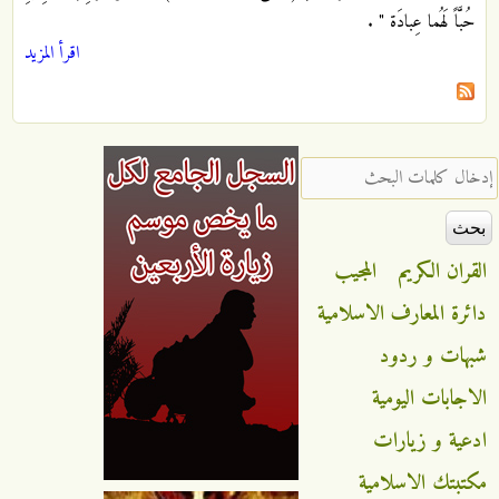
حُبَّاً لَهُما عِبادَة "
.
اقرأ المزيد
‏إدخال كلمات البحث ‏
القران الكريم
المجيب
دائرة المعارف الاسلامية
شبهات و ردود
الاجابات اليومية
ادعية و زيارات
مكتبتك الاسلامية