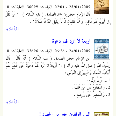
28/01/2009 - 02:01
القراءات:
36099
التعليقات:
0
قَالَ الإمام جعفر بن محمد الصادق ( عليه السَّلام ) : " مَنْ نَظَرَ
إِلَى أَبَوَيْهِ نَظَرَ مَاقِتٍ وَ هُمَا ظَالِمَانِ لَهُ لَمْ يَقْبَلِ اللَّهُ لَهُ صَلَاةً "
.
اقرأ المزيد
اربعة لا ترد لهم دعوة
24/01/2009 - 05:26
القراءات:
33696
التعليقات:
0
عن الإمام جعفر الصادق ( عليه السَّلام ) أنَّهُ قَالَ : قَالَ
رَسُولُ اللَّهِ ( صلى الله عليه و آله ) : " أَرْبَعَةٌ لَا تُرَدُّ لَهُمْ دَعْوَةٌ حَتَّى تُفَتَّحَ لَهُمْ
أَبْوَابُ السَّمَاءِ وَ تَصِيرَ إِلَى الْعَرْشِ :
1 _ الْوَالِدُ لِوَلَدِهِ .
2 ـ وَ الْمَظْلُومُ عَلَى مَنْ ظَلَمَهُ .
3 ـ وَ الْمُعْتَمِرُ حَتَّى يَرْجِعَ .
اقرأ المزيد
انس الوالدين خير من الجهاد !