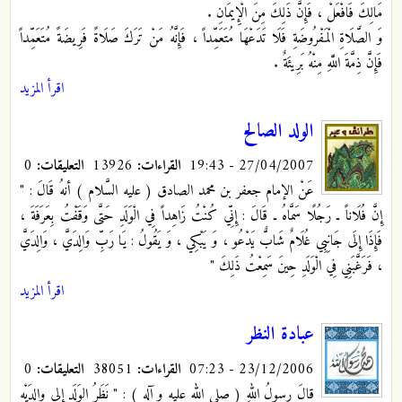
مَالِكَ فَافْعَلْ ، فَإِنَّ ذَلِكَ مِنَ الْإِيمَانِ .
وَ الصَّلَاةِ الْمَفْرُوضَةِ فَلَا تَدَعْهَا مُتَعَمِّداً ، فَإِنَّهُ مَنْ تَرَكَ صَلَاةً فَرِيضَةً مُتَعَمِّداً
فَإِنَّ ذِمَّةَ اللَّهِ مِنْهُ بَرِيئَةٌ .
اقرأ المزيد
الولد الصالح
27/04/2007 - 19:43
القراءات:
13926
التعليقات:
0
عَنْ الإمام جعفر بن محمد الصادق ( عليه السَّلام ) أنهُ قَالَ : "
إِنَّ فُلَاناً ـ رَجُلًا سَمَّاهُ ـ قَالَ : إِنِّي كُنْتُ زَاهِداً فِي الْوَلَدِ
حَتَّى وَقَفْتُ بِعَرَفَةَ ،
فَإِذَا إِلَى جَانِبِي غُلَامٌ شَابٌّ يَدْعُو ، وَ يَبْكِي ، وَ يَقُولُ : يَا رَبِّ وَالِدَيَّ ، وَالِدَيَّ
، فَرَغَّبَنِي فِي الْوَلَدِ حِينَ سَمِعْتُ ذَلِكَ "
اقرأ المزيد
عبادة النظر
23/12/2006 - 07:23
القراءات:
38051
التعليقات:
0
قالَ رسولُ اللهِ ( صلى الله عليه و آله ) : " نَظَرُ الوَلَدِ إلى والِدَيْهِ