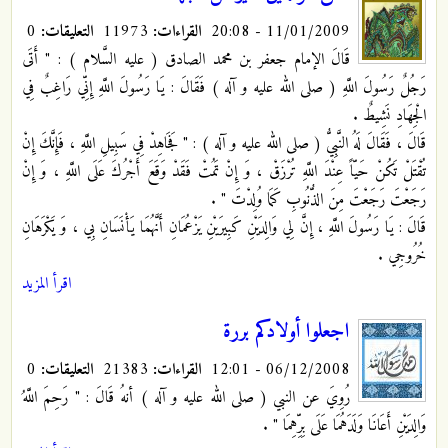
11/01/2009 - 20:08
القراءات:
11973
التعليقات:
0
قَالَ الإمام جعفر بن محمد الصادق ( عليه السَّلام ) : " أَتَى
رَجُلٌ رَسُولَ اللَّهِ ( صلى الله عليه و آله ) فَقَالَ : يَا رَسُولَ اللَّهِ إِنِّي رَاغِبٌ فِي
الْجِهَادِ نَشِيطٌ .
قَالَ ، فَقَالَ لَهُ النَّبِيُّ ( صلى الله عليه و آله ) : " فَجَاهِدْ فِي سَبِيلِ اللَّهِ ، فَإِنَّكَ إِنْ
تُقْتَلْ تَكُنْ حَيّاً عِنْدَ اللَّهِ تُرْزَقْ ، وَ إِنْ تَمُتْ فَقَدْ وَقَعَ أَجْرُكَ عَلَى اللَّهِ ، وَ إِنْ
رَجَعْتَ رَجَعْتَ مِنَ الذُّنُوبِ كَمَا وُلِدْتَ " .
قَالَ : يَا رَسُولَ اللَّهِ ، إِنَّ لِي وَالِدَيْنِ كَبِيرَيْنِ يَزْعُمَانِ أَنَّهُمَا يَأْنَسَانِ بِي ، وَ يَكْرَهَانِ
خُرُوجِي .
اقرأ المزيد
اجعلوا أولادكم بررة
06/12/2008 - 12:01
القراءات:
21383
التعليقات:
0
رُوِيَ عن النبي ( صلى الله عليه و آله ) أنهُ قَالَ : " رَحِمَ اللَّهُ
وَالِدَيْنِ أَعَانَا وَلَدَهُمَا عَلَى بِرِّهِمَا "
.