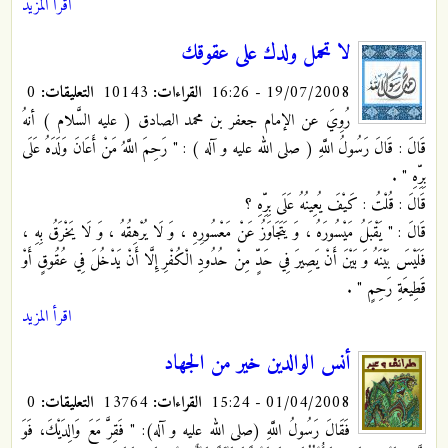
اقرأ المزيد
لا تحمل ولدك على عقوقك
19/07/2008 - 16:26
القراءات:
10143
التعليقات:
0
رُوِيَ عن الإمام جعفر بن محمد الصادق ( عليه السَّلام ) أنهُ
قَالَ : قَالَ رَسُولُ اللَّهِ ( صلى الله عليه و آله ) : " رَحِمَ اللَّهُ مَنْ أَعَانَ وَلَدَهُ عَلَى
بِرِّهِ " .
قَالَ
: قُلْتُ : كَيْفَ يُعِينُهُ عَلَى بِرِّهِ ؟
قَالَ : " يَقْبَلُ مَيْسُورَهُ ، وَ يَتَجَاوَزُ عَنْ مَعْسُورِهِ ، وَ لَا يُرْهِقُهُ ، وَ لَا يَخْرَقُ بِهِ ،
فَلَيْسَ بَيْنَهُ وَ بَيْنَ أَنْ يَصِيرَ فِي حَدٍّ مِنْ حُدُودِ الْكُفْرِ إِلَّا أَنْ يَدْخُلَ فِي عُقُوقٍ أَوْ
قَطِيعَةِ رَحِمٍ " .
اقرأ المزيد
أنس الوالدين خير من الجهاد
01/04/2008 - 15:24
القراءات:
13764
التعليقات:
0
فَقَالَ رَسُولُ اللَّهِ (صلى الله عليه و آله): " فَقِرَّ مَعَ وَالِدَيْكَ، فَوَ