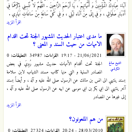
آبَاءَ عِبَادِكَ الْمُؤْمِنِينَ وَ أُمَّهَاتِهِمْ ، يَا أَرْحَمَ الرَّاحِمِينَ . اللَّهُمَّ لَا تُنْسِنِي ذِكْرَهُمَا فِي
أَدْبَارِ صَلَوَاتِي ، وَ فِي إِنًى مِنْ آنَاءِ لَيْلِي ، وَ فِي كُلِّ سَاعَةٍ مِنْ سَاعَاتِ نَهَارِي .
اقرأ المزيد
ما مدى اعتبار الحديث المشهور الجنة تحت اقدام
الامهات من حيث السند و المعنى ؟
21/06/2021 - 19:17
القراءات:
34987
التعليقات:
0
الجنة تحت أقدام الأمهات حديث مشهور رُوِيَ في بعض
الشيخ صالح
الكرباسي
المصادر السنية و التي منها كتاب مسند الشهاب لابن سلامة
بسند ينتهي الى انس بن مالك عن الرسول صلى الله عليه و آله ، و أيضاً بسند
آخر ينتهي الى ابي بكر بن ابي موسى عن ابيه عن الرسول صلى الله عليه و آله ،
إلى غيرها من المصادر
اقرأ المزيد
من هم الملعونون؟
28/03/2010 - 20:24
القراءات:
27324
التعليقات:
0