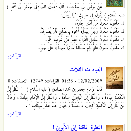
عَنْ يُونُسَ بْنِ يَعْقُوبَ، قَالَ سَمِعْتُ الصَّادِقَ جَعْفَرَ بْنَ مُحَمَّدٍ (
عليه السَّلام ) يَقُولُ فِي حَدِيثٍ: "يَا يُونُسُ:
1. مَلْعُونٌ مَلْعُونٌ مَنْ آذَى جَارَهُ.
2. مَلْعُونٌ مَلْعُونٌ رَجُلٌ يَبْدَؤُهُ أَخُوهُ بِالصُّلْحِ فَلَمْ يُصَالِحْهُ.
3. مَلْعُونٌ مَلْعُونٌ حَامِلُ الْقُرْآنِ مُصِرٌّ عَلَى شُرْبِ الْخَمْرِ.
4. مَلْعُونٌ مَلْعُونٌ عَالِمٌ يَؤُمُّ سُلْطَاناً جَائِراً مُعِيناً لَهُ عَلَى جَوْرٍ.
اقرأ المزيد
العبادات الثلاث
12/02/2009 - 01:36
القراءات:
12749
التعليقات:
0
قَالَ الإمام جعفر بن محمد الصادق ( عليه السَّلام ) : " النَّظَرُ إِلَى
الْكَعْبَةِ عِبَادَةٌ ، وَ النَّظَرُ إِلَى الْوَالِدَيْنِ عِبَادَةٌ ، وَ النَّظَرُ إِلَى الْإِمَامِ عِبَادَةٌ ، وَ قَالَ
مَنْ نَظَرَ إِلَى الْكَعْبَةِ كُتِبَتْ لَهُ حَسَنَةٌ وَ مُحِيَتْ عَنْهُ عَشْرُ سَيِّئَاتٍ "
.
اقرأ المزيد
النظرة الماقتة إلى الأبوين !