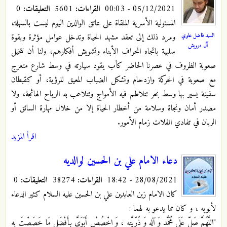
05/12/2021 - 00:03
القراءات:
5601
التعليقات:
0
المسئولية الأسرية الملقاة على عاتق الوالدين اليوم ليست بالسهلة،
السيد فاضل علوي
ومرد ذلك إلى تعقد مشهد الحياة وتدخل عوامل مؤثرة وبقوة
آل درويش
سلبية باتجاه انحراف الأبناء وتشويش أفكارهم، ولنا أن نتخيل
صعوبة الظروف في عصرنا الحاضر كأب يقود سيارته في وسط شارع متعرج
مع صعوبة في الحركة وازدحام وتشكل الضباب المعيق للرؤية، أو كقبطان
سفينة يسير بها وسط بحر تتلاطم فيه الأمواج وتتلاعب به الرياح الهائجة، ولا
مصدر أمان ونجاة وسلامة من أخطار الحياة إلا من خلال مهارة السائق أو
الربان في تفادي انفلات زمام الأمور.
اقرأ المزيد
دعاء الامام علي بن الحسين لوالديه
28/08/2021 - 18:42
القراءات:
38274
التعليقات:
0
كان الامام زين العابدين علي بن الحسين عليه السلام كثير الدعاء
لأبويه ، و كان مما يدعو به لهما :
"اللَّهُمَّ صَلِّ عَلَى مُحَمَّدٍ وَ آلِهِ وَ ذُرِّيَّتِهِ ، وَ اخْصُصْ أَبَوَيَّ بِأَفْضَلِ مَا خَصَصْتَ بِهِ