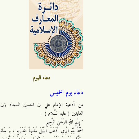
دعاء اليوم
دعاء يوم الخميس
من أدعية الإمام علي بن الحسين السجاد زين
العابدين ( عليه السَّلام ) :
" بِسْمِ اللَّهِ الرَّحْمنِ الرَّحِيمِ
الْحَمْدُ لِلَّهِ الَّذِي أَذْهَبَ اللَّيْلَ مُظْلِماً بِقُدْرَتِهِ ، وَ جَاءَ